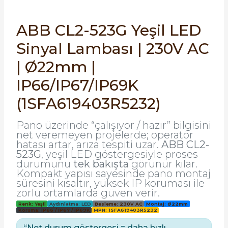
SIMATIC SAFETY
Kaynakları - UPS
ABB CL2-523G Yeşil LED
SIMATIC TIA PORTAL HMI Yazılımları
Sinyal Lambası | 230V AC
re Kesiciler
SIMATIC Yazılım Paketleri
| Ø22mm |
IP66/IP67/IP69K
SIMOTION Hareket Kontrol Üniteleri
(1SFA619403R5232)
alterleri
SIRIUS SAFETY
Pano üzerinde “çalışıyor / hazır” bilgisini
er Şalterleri
net veremeyen projelerde; operatör
WinCC Unified Runtime Yazılımları
hatası artar, arıza tespiti uzar.
ABB CL2-
523G
, yeşil LED göstergesiyle proses
durumunu
tek bakışta
görünür kılar.
Kompakt yapısı sayesinde pano montaj
ler
süresini kısaltır, yüksek IP koruması ile
zorlu ortamlarda güven verir.
ı
Renk: Yeşil
Aydınlatma: LED
Besleme: 230V AC
Montaj: Ø22mm
Koruma: IP66 / IP67 / IP69K
MPN: 1SFA619403R5232
umuşak Yol Vericiler
“Net durum göstergesi = daha hızlı