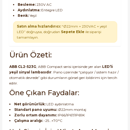
Besleme:
230V AC
Aydınlatma:
Entegre LED
Renk:
Yeşil
Satın alma hızlandırıcı:
“Ø22mm + 230VAC + yeşil
LED” doğruysa, doğrudan
Sepete Ekle
ile siparişi
tamamlayın.
Ürün Özeti:
ABB CL2-523G
, ABB Compact serisi içerisinde yer alan
LED’li
yeşil sinyal lambasıdır
. Pano üzerinde “çalışıyor / sistem hazır /
otomatik devrede” gibi durumların görsel geri bildirimi için tercih
edilir.
Öne Çıkan Faydalar:
Net görünürlük:
LED aydınlatma
Standart pano uyumu:
Ø22mm montaj
Zorlu ortam dayanımı:
IP66/IP67/IP69K
Çalışma aralığı:
-25…+70°C