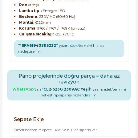
Renk:
Yeşil
Lamba tipi:
Entegre LED
Besleme:
230V AC (50/60 Hz)
Montaj:
Ø22mm
Koruma:
IP66 / IP67 / IP69K (ön yüz)
Çalışma sıcaklığı:
-25…+70°C
“1SFA619403R5232”
yazın; stok/termini hızlıca
netleştirelim.
Pano projelerinde doğru parça = daha az
revizyon
WhatsApp
’tan “
CL2-523G 230VAC Yeşil
” yazın; adet/termini
netleştirip siparişi hızlandıralım.
Sepete Ekle
Şimdi hemen “Sepete Ekle” ve hızlıca sipariş ver.