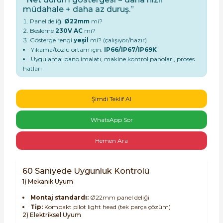
müdahale + daha az duruş.”
Panel deliği
Ø22mm
mi?
Besleme
230V AC
mi?
Gösterge rengi
yeşil
mi? (çalışıyor/hazır)
Yıkama/tozlu ortam için:
IP66/IP67/IP69K
Uygulama: pano imalatı, makine kontrol panoları, proses
hatları
e Pako Şalterler
Şimdi Teklif Al
WhatsApp Sor
Hemen Ara
60 Saniyede Uygunluk Kontrolü
1) Mekanik Uyum
Montaj standardı:
Ø22mm panel deliği
Tip:
Kompakt pilot light head (tek parça çözüm)
2) Elektriksel Uyum