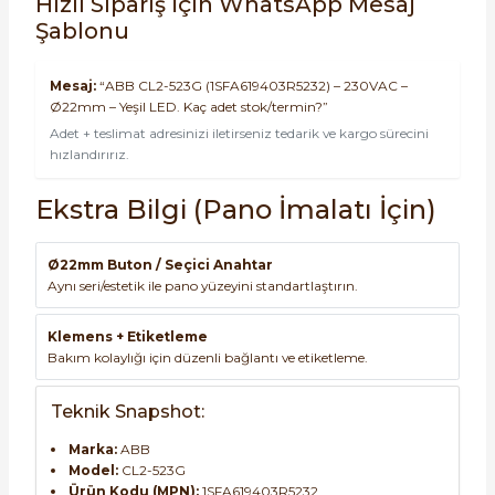
Hızlı Sipariş İçin WhatsApp Mesaj
Şablonu
Mesaj:
“ABB CL2-523G (1SFA619403R5232) – 230VAC –
Ø22mm – Yeşil LED. Kaç adet stok/termin?”
Adet + teslimat adresinizi iletirseniz tedarik ve kargo sürecini
hızlandırırız.
Ekstra Bilgi (Pano İmalatı İçin)
Ø22mm Buton / Seçici Anahtar
Aynı seri/estetik ile pano yüzeyini standartlaştırın.
Klemens + Etiketleme
Bakım kolaylığı için düzenli bağlantı ve etiketleme.
Teknik Snapshot:
Marka:
ABB
Model:
CL2-523G
Ürün Kodu (MPN):
1SFA619403R5232