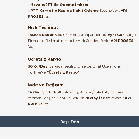
bundan mehmet bey ilgi ve
- Havale/EFT ile Ödeme İmkanı,
alakası için teşekkür ederim
- PTT Kargo ile Kapıda Nakit Ödeme
Seçenekleri:
ARI
PROSES
'te.
27,00 TL
muhammed demirci |
22/06/2026
Hızlı Teslimat
ZELKON
Yeni
14:30'a Kadar
Stok Ürünlere Ait Siparişleriniz
Aynı Gün
Kargo
Zelkon 22mm Led Sinyal Lambası Yeşil 220 V AC
Firmasına Teslimat imkanı ile Hızlı Gönderi Sevki:
ARI PROSES
Ürün elime eksiksiz ve hasarsız
'te.
ulaştı. Paketleme özenliydi,
alışveriş sürecinden memnun
Ücretsiz Kargo
kaldım.
27,00 TL
30 Kg/Desi
'ye kadar seçili ürünlerde, Limit Üzeri Tüm
Kemal Toktaş | 20/06/2026
Türkiye'ye:
"Ücretsiz Kargo"
ZELKON
Yeni
İade ve Değişim
Zelkon 22mm Led Sinyal Lambası 220 V AC Sarı
Alışveriş süreci de hızlı ve
14 Gün
İçinde “Kullanılmamış, Kutusu/Etiketi Açılmamış,
problemsiz geçti.
Yeniden Satışına Mani Hal Yok” ise
"Kolay İade"
imkanı :
ARI
PROSES
'te.
Kemal Toktaş | 20/06/2026
27,00 TL
Havale ile odeme yaptim ve
Başa Dön
ZELKON
tedirgindim ama saticinin
sonrasindaki iletisim ve
Zelkon 22mm Led Sinyal Lambası 220 V AC Beyaz
bilgilendirmesinden cok