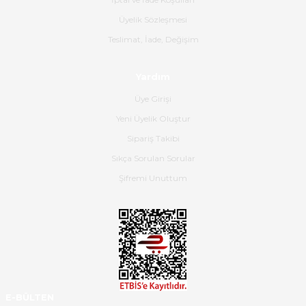
olmuş, tam istediğim gibi. Ayrıca
satış personeline de güzel ve
Üyelik Sözleşmesi
nazik ilgisi için teşekkür ederim.
Teslimat, İade, Değişim
Dima Kulalac | 18/05/2026
Yardım
Hızlı bir şekilde elimize ulaştı
Üye Girişi
güzel paketlenmişti
Yeni Üyelik Oluştur
B... K... | 16/05/2026
Sipariş Takibi
Sıkça Sorulan Sorular
Ürün iki gün içinde elime
ulaştı.Ürünün paketlenmesi
Şifremi Unuttum
gayet başarılı hasarsız bir şekilde
teslim aldım. Bu konudaki
hassasiyetleri ve Ürünün kalitesi
için teşekkür ederim
C... K... | 16/05/2026
Deneyimini Paylaş
Diğer yorumları göster
E-BÜLTEN