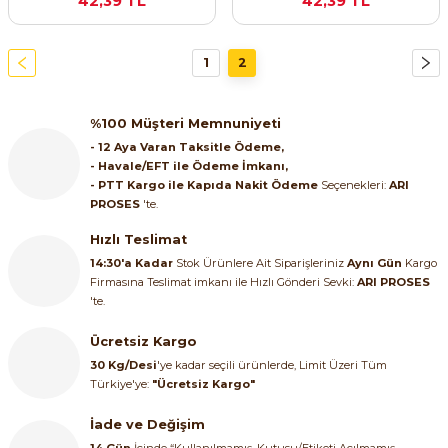
42,39 TL
42,39 TL
SIMATIC SAFETY
Kaynakları - UPS
1
2
SIMATIC TIA PORTAL HMI Yazılımları
re Kesiciler
SIMATIC Yazılım Paketleri
%100 Müşteri Memnuniyeti
- 12 Aya Varan Taksitle Ödeme,
SIMOTION Hareket Kontrol Üniteleri
- Havale/EFT ile Ödeme İmkanı,
- PTT Kargo ile Kapıda Nakit Ödeme
Seçenekleri:
ARI
alterleri
PROSES
'te.
SIRIUS SAFETY
Hızlı Teslimat
er Şalterleri
WinCC Unified Runtime Yazılımları
14:30'a Kadar
Stok Ürünlere Ait Siparişleriniz
Aynı Gün
Kargo
Firmasına Teslimat imkanı ile Hızlı Gönderi Sevki:
ARI PROSES
'te.
Ücretsiz Kargo
ler
30 Kg/Desi
'ye kadar seçili ürünlerde, Limit Üzeri Tüm
Türkiye'ye:
"Ücretsiz Kargo"
ı
İade ve Değişim
umuşak Yol Vericiler