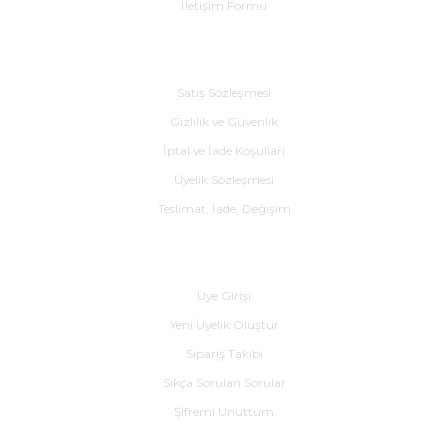
İletişim Formu
Alışveriş
Satış Sözleşmesi
Gizlilik ve Güvenlik
İptal ve İade Koşulları
Üyelik Sözleşmesi
Teslimat, İade, Değişim
Yardım
Üye Girişi
Yeni Üyelik Oluştur
Sipariş Takibi
Sıkça Sorulan Sorular
Şifremi Unuttum