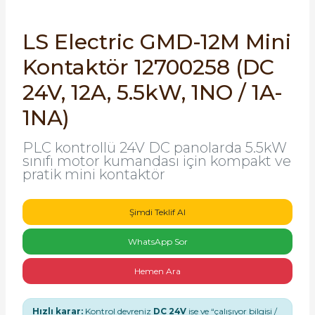
SIMATIC SAFETY
Kaynakları - UPS
LS Electric GMD-12M Mini
SIMATIC TIA PORTAL HMI Yazılımları
Kontaktör 12700258 (DC
re Kesiciler
SIMATIC Yazılım Paketleri
24V, 12A, 5.5kW, 1NO / 1A-
1NA)
SIMOTION Hareket Kontrol Üniteleri
alterleri
PLC kontrollü 24V DC panolarda 5.5kW
SIRIUS SAFETY
sınıfı motor kumandası için kompakt ve
pratik mini kontaktör
er Şalterleri
WinCC Unified Runtime Yazılımları
Şimdi Teklif Al
ler
WhatsApp Sor
Hemen Ara
ı
umuşak Yol Vericiler
Hızlı karar:
Kontrol devreniz
DC 24V
ise ve “çalışıyor bilgisi /