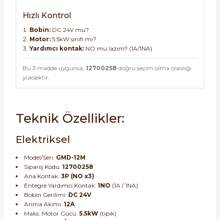
Hızlı Kontrol
Bobin:
DC 24V mu?
Motor:
5.5kW sınıfı mı?
Yardımcı kontak:
NO mu lazım? (1A/1NA)
Bu 3 madde uygunsa,
12700258
doğru seçim olma olasılığı
yüksektir.
Teknik Özellikler:
Elektriksel
Model/Seri:
GMD-12M
Sipariş Kodu:
12700258
Ana Kontak:
3P (NO x3)
Entegre Yardımcı Kontak:
1NO
(1A / 1NA)
Bobin Gerilimi:
DC 24V
Anma Akımı:
12A
Maks. Motor Gücü:
5.5kW
(tipik)