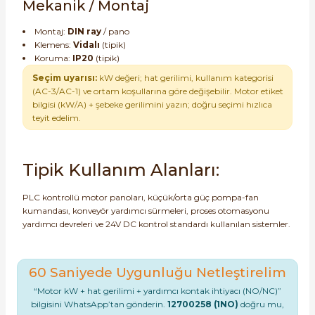
Mekanik / Montaj
Montaj:
DIN ray
/ pano
Klemens:
Vidalı
(tipik)
Koruma:
IP20
(tipik)
Seçim uyarısı:
kW değeri; hat gerilimi, kullanım kategorisi
(AC-3/AC-1) ve ortam koşullarına göre değişebilir. Motor etiket
bilgisi (kW/A) + şebeke gerilimini yazın; doğru seçimi hızlıca
teyit edelim.
Tipik Kullanım Alanları:
PLC kontrollü motor panoları, küçük/orta güç pompa-fan
kumandası, konveyör yardımcı sürmeleri, proses otomasyonu
yardımcı devreleri ve 24V DC kontrol standardı kullanılan sistemler.
60 Saniyede Uygunluğu Netleştirelim
“Motor kW + hat gerilimi + yardımcı kontak ihtiyacı (NO/NC)”
bilgisini WhatsApp’tan gönderin.
12700258 (1NO)
doğru mu,