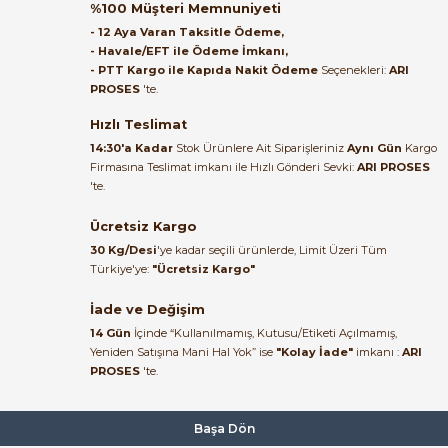
LS Electric GMD-6M 3kW DC24V 6A Mini Kontaktör (1NO / 1A-1NA) 1
%100 Müşteri Memnuniyeti
Satıcı ilgili ve çok yardım severdi
- 12 Aya Varan Taksitle Ödeme,
bundan mehmet bey ilgi ve
- Havale/EFT ile Ödeme İmkanı,
alakası için teşekkür ederim
- PTT Kargo ile Kapıda Nakit Ödeme
Seçenekleri:
ARI
1.682,15 TL
PROSES
'te.
635,01 TL
muhammed demirci |
22/06/2026
Hızlı Teslimat
LS ELECTRIC
14:30'a Kadar
Stok Ürünlere Ait Siparişleriniz
Aynı Gün
Kargo
LS Electric GMD-6M 6A 2.2–3kW DC24V Mini Kontaktör 1NC (1B/1NB)
Firmasına Teslimat imkanı ile Hızlı Gönderi Sevki:
ARI PROSES
Ürün elime eksiksiz ve hasarsız
'te.
ulaştı. Paketleme özenliydi,
alışveriş sürecinden memnun
Ücretsiz Kargo
1.682,15 TL
kaldım.
635,01 TL
30 Kg/Desi
'ye kadar seçili ürünlerde, Limit Üzeri Tüm
Kemal Toktaş | 20/06/2026
Türkiye'ye:
"Ücretsiz Kargo"
LS ELECTRIC
%62
İade ve Değişim
LS Electric GMD-9M 4kW DC 24V 9A 1NO (1A/1NA) 12700143
Alışveriş süreci de hızlı ve
14 Gün
İçinde “Kullanılmamış, Kutusu/Etiketi Açılmamış,
problemsiz geçti.
Yeniden Satışına Mani Hal Yok” ise
"Kolay İade"
imkanı :
ARI
PROSES
'te.
Kemal Toktaş | 20/06/2026
1.865,24 TL
704,13 TL
Havale ile odeme yaptim ve
Başa Dön
tedirgindim ama saticinin