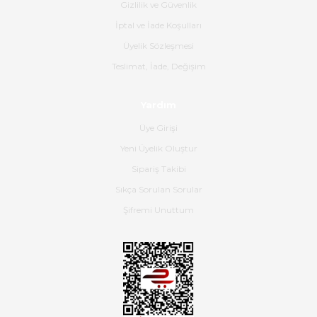
Gizlilik ve Güvenlik
Gerçekten harika ve etkileyici
İptal ve İade Koşulları
olmuş, tam istediğim gibi. Ayrıca
satış personeline de güzel ve
Üyelik Sözleşmesi
nazik ilgisi için teşekkür ederim.
Teslimat, İade, Değişim
Dima Kulalac | 18/05/2026
Yardım
Hızlı bir şekilde elimize ulaştı
Üye Girişi
güzel paketlenmişti
Yeni Üyelik Oluştur
B... K... | 16/05/2026
Sipariş Takibi
Sıkça Sorulan Sorular
Ürün iki gün içinde elime
ulaştı.Ürünün paketlenmesi
Şifremi Unuttum
gayet başarılı hasarsız bir şekilde
teslim aldım. Bu konudaki
hassasiyetleri ve Ürünün kalitesi
için teşekkür ederim
C... K... | 16/05/2026