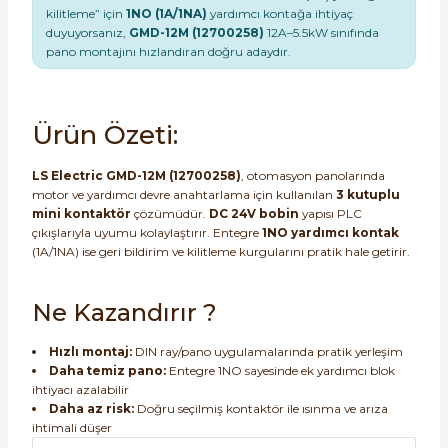
kilitleme” için
1NO (1A/1NA)
yardımcı kontağa ihtiyaç
duyuyorsanız,
GMD-12M (12700258)
12A–5.5kW sınıfında
pano montajını hızlandıran doğru adaydır.
Ürün Özeti:
e Pako Şalterler
LS Electric GMD-12M (12700258)
, otomasyon panolarında
motor ve yardımcı devre anahtarlama için kullanılan
3 kutuplu
mini kontaktör
çözümüdür.
DC 24V bobin
yapısı PLC
çıkışlarıyla uyumu kolaylaştırır. Entegre
1NO yardımcı kontak
(1A/1NA) ise geri bildirim ve kilitleme kurgularını pratik hale getirir.
Ne Kazandırır ?
Hızlı montaj:
DIN ray/pano uygulamalarında pratik yerleşim
Daha temiz pano:
Entegre 1NO sayesinde ek yardımcı blok
ihtiyacı azalabilir
Daha az risk:
Doğru seçilmiş kontaktör ile ısınma ve arıza
ihtimali düşer