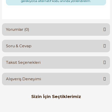
gerekiyorsa alternatif kodu anında yönlendirelim.
Yorumlar (0)
Soru & Cevap
Bu ürüne ilk yorumu siz yapın!
Taksit Seçenekleri
Yorum Yaz
Ürün hakkında henüz soru sorulmamış.
Alışveriş Deneyimi
Soru Sor
Orijinal kutusuyla ertesi gün
Sizin İçin Seçtiklerimiz
ulaştı elimize. Teşekkürler.
B... A... | 27/06/2026
LS ELECTRIC