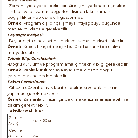
-Zamanlayıcı ayarları belirli bir süre için ayarlanabilir şekilde
limitlidir ve bu zaman değerleri dışında fakrlı zaman
değişikliklerinde esneklik göstermez.
Örnek:
Program dışı bir çalışmaya ihtiyaç duyulduğunda
manuel müdahale gerekebilir.
Başlangıç Maliyeti:
-Başlangıçta cihazı satın almak ve kurmak maliyetli olabilir.
Örnek:
Küçük bir işletme için bu tür cihazların toplu alımı
maliyetli olabilir.
Teknik Bilgi Gereksinimi:
-Doğru kurulum ve programlama için teknik bilgi gerekebilir.
Örnek:
Yanlış kurulum veya ayarlama, cihazın doğru
çalışmamasına neden olabilir.
Bakım Gereksinimi:
-Cihazın düzenli olarak kontrol edilmesi ve bakımlarının
yapılması gerekmektedir.
Örnek:
Zamanla cihazın içindeki mekanizmalar aşınabilir ve
bakım gerektirebilir.
Teknik Özellikler
:
Zaman
4sn - 60 sn
Aralığı:
Çekme
Gecikmeli
Var