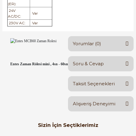
(ER):
24V
Var
AC/DC:
230V AC:
Var
Yorumlar (0)
Soru & Cevap
Entes Zaman Rölesi mini , 4sn - 60sn
Bu ürüne ilk yorumu siz
yapın!
Taksit Seçenekleri
Ürün hakkında henüz soru
Yorum Yaz
sorulmamış.
Alışveriş Deneyimi
Soru Sor
Orijinal kutusuyla ertesi gün
Sizin İçin Seçtiklerimiz
ulaştı elimize. Teşekkürler.