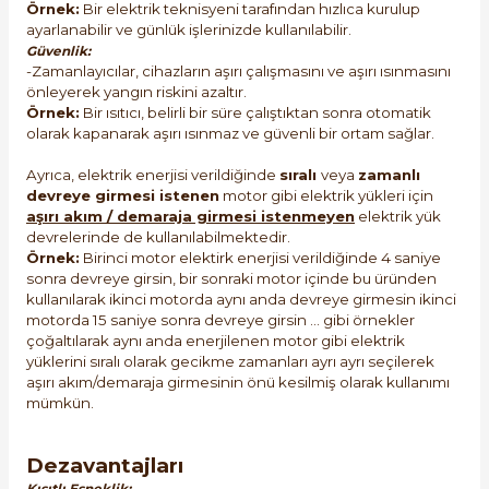
Örnek:
Bir elektrik teknisyeni tarafından hızlıca kurulup
ayarlanabilir ve günlük işlerinizde kullanılabilir.
Güvenlik:
-Zamanlayıcılar, cihazların aşırı çalışmasını ve aşırı ısınmasını
önleyerek yangın riskini azaltır.
Örnek:
Bir ısıtıcı, belirli bir süre çalıştıktan sonra otomatik
olarak kapanarak aşırı ısınmaz ve güvenli bir ortam sağlar.
Ayrıca, elektrik enerjisi verildiğinde
sıralı
veya
zamanlı
devreye girmesi istenen
motor gibi elektrik yükleri için
aşırı akım / demaraja girmesi istenmeyen
elektrik yük
devrelerinde de kullanılabilmektedir.
Örnek:
Birinci motor elektirk enerjisi verildiğinde 4 saniye
sonra devreye girsin, bir sonraki motor içinde bu üründen
kullanılarak ikinci motorda aynı anda devreye girmesin ikinci
motorda 15 saniye sonra devreye girsin ... gibi örnekler
çoğaltılarak aynı anda enerjilenen motor gibi elektrik
yüklerini sıralı olarak gecikme zamanları ayrı ayrı seçilerek
aşırı akım/demaraja girmesinin önü kesilmiş olarak kullanımı
mümkün.
Dezavantajları
Kısıtlı Esneklik: