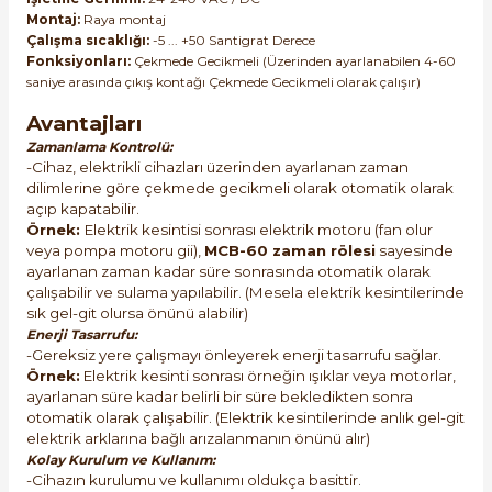
Montaj:
Raya montaj
Çalışma sıcaklığı:
-5 ... +50 Santigrat Derece
Fonksiyonları:
Çekmede Gecikmeli (Üzerinden ayarlanabilen 4-60
saniye arasında çıkış kontağı Çekmede Gecikmeli olarak çalışır)
Avantajları
Zamanlama Kontrolü:
-Cihaz, elektrikli cihazları üzerinden ayarlanan zaman
dilimlerine göre çekmede gecikmeli olarak otomatik olarak
açıp kapatabilir.
Örnek:
Elektrik kesintisi sonrası elektrik motoru (fan olur
veya pompa motoru gii),
MCB-60 zaman rölesi
sayesinde
ayarlanan zaman kadar süre sonrasında otomatik olarak
çalışabilir ve sulama yapılabilir. (Mesela elektrik kesintilerinde
sık gel-git olursa önünü alabilir)
Enerji Tasarrufu:
-Gereksiz yere çalışmayı önleyerek enerji tasarrufu sağlar.
Örnek:
Elektrik kesinti sonrası örneğin ışıklar veya motorlar,
ayarlanan süre kadar belirli bir süre bekledikten sonra
otomatik olarak çalışabilir. (Elektrik kesintilerinde anlık gel-git
elektrik arklarına bağlı arızalanmanın önünü alır)
Kolay Kurulum ve Kullanım:
-Cihazın kurulumu ve kullanımı oldukça basittir.