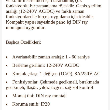
ve kontrol sistemleri için tasarlanmış çok
fonksiyonlu bir zamanlama rölesidir. Geniş gerilim
aralığı (12-240V AC/DC) ve farklı zaman
fonksiyonları ile birçok uygulama için idealdir.
Kompakt yapısı sayesinde pano içi DIN ray
montajına uygundur.
e Pako Şalterler
Başlıca Özellikleri:
Ayarlanabilir zaman aralığı: 1 - 60 saniye
Besleme gerilimi: 12-240V AC/DC
Kontak çıkışı: 1 değişen (1C/O), 8A/250V AC
Fonksiyonlar: Çekmede gecikmeli, bırakmada
gecikmeli, flaşör, yıldız-üçgen, sağ-sol kontrol
Montaj tipi: DIN ray montajı
Koruma sınıfı: IP20