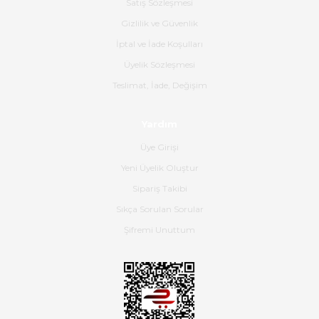
Satış Sözleşmesi
Gizlilik ve Güvenlik
Gerçekten harika ve etkileyici
İptal ve İade Koşulları
olmuş, tam istediğim gibi. Ayrıca
satış personeline de güzel ve
Üyelik Sözleşmesi
nazik ilgisi için teşekkür ederim.
Teslimat, İade, Değişim
Dima Kulalac | 18/05/2026
Yardım
Hızlı bir şekilde elimize ulaştı
Üye Girişi
güzel paketlenmişti
Yeni Üyelik Oluştur
B... K... | 16/05/2026
Sipariş Takibi
Sıkça Sorulan Sorular
Ürün iki gün içinde elime
ulaştı.Ürünün paketlenmesi
Şifremi Unuttum
gayet başarılı hasarsız bir şekilde
teslim aldım. Bu konudaki
hassasiyetleri ve Ürünün kalitesi
için teşekkür ederim
C... K... | 16/05/2026