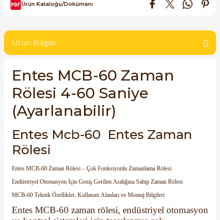
Ürün Kataloğu/Dokümanı
SIMATIC SAFETY
Kaynakları - UPS
SIMATIC TIA PORTAL HMI Yazılımları
Ürün Bilgisi
re Kesiciler
SIMATIC Yazılım Paketleri
Entes MCB-60 Zaman
SIMOTION Hareket Kontrol Üniteleri
Rölesi 4-60 Saniye
alterleri
SIRIUS SAFETY
(Ayarlanabilir)
er Şalterleri
WinCC Unified Runtime Yazılımları
Entes Mcb-60 Entes Zaman
Rölesi
ler
Entes MCB-60 Zaman Rölesi – Çok Fonksiyonlu Zamanlama Rölesi
Endüstriyel Otomasyon İçin Geniş Gerilim Aralığına Sahip Zaman Rölesi
ı
MCB-60 Teknik Özellikler, Kullanım Alanları ve Montaj Bilgileri
Entes MCB-60 zaman rölesi, endüstriyel otomasyon
umuşak Yol Vericiler