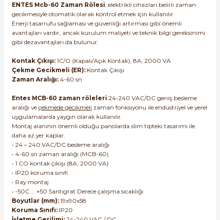
ENTES Mcb-60 Zaman Rölesi
, elektrikli cihazları belirli zaman
gecikmesiyle otomatik olarak kontrol etmek için kullanılır.
Enerji tasarrufu sağlaması ve güvenliği artırması gibi önemli
avantajları vardır, ancak kurulum maliyeti ve teknik bilgi gereksinimi
gibi dezavantajları da bulunur.
Kontak Çıkışı:
1C/O (Kapalı/Açık Kontak), 8A, 2000 VA
Çekme Gecikmeli (ER):
Kontak Çıkışı
Zaman Aralığı:
4-60 sn
Entes MCB-60 zaman röleleri
24-240 VAC/DC geniş besleme
aralığı ve
çekmede gecikmeli
zaman fonksiyonu ile endüstriyel ve yerel
uygulamalarda yaygın olarak kullanılır.
Montaj alanının önemli olduğu panolarda slim tipteki tasarımı ile
daha az yer kaplar.
• 24 – 240 VAC/DC besleme aralığı
• 4-60 sn zaman aralığı (MCB-60)
• 1 CO kontak çıkışı (8A, 2000 VA)
• IP20 koruma sınıfı
• Ray montaj
• -50C … +50 Santigrat Derece çalışma sıcaklığı
Boyutlar (mm):
19x90x58
Koruma Sınıfı:
IP20
İşletme Gerilimi:
24-240 VAC / DC