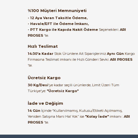
B... A... | 27/06/2026
ENTES
Yeni
%55
Entes DTR-10 Astronomik Zaman Rölesi
%100 Müşteri Memnuniyeti
Satıcı ilgili ve çok yardım severdi
- 12 Aya Varan Taksitle Ödeme,
bundan mehmet bey ilgi ve
- Havale/EFT ile Ödeme İmkanı,
alakası için teşekkür ederim
- PTT Kargo ile Kapıda Nakit Ödeme
Seçenekleri:
ARI
5.400,00 TL
PROSES
'te.
2.438,10 TL
muhammed demirci |
22/06/2026
Hızlı Teslimat
ABB
14:30'a Kadar
Stok Ürünlere Ait Siparişleriniz
Aynı Gün
Kargo
Abb At1e-R Günlük Otomat Tipi Zaman Saati 100 Saat Rezervli 2Csm
Firmasına Teslimat imkanı ile Hızlı Gönderi Sevki:
ARI PROSES
Ürün elime eksiksiz ve hasarsız
'te.
ulaştı. Paketleme özenliydi,
alışveriş sürecinden memnun
Ücretsiz Kargo
kaldım.
5.609,09 TL
30 Kg/Desi
'ye kadar seçili ürünlerde, Limit Üzeri Tüm
Kemal Toktaş | 20/06/2026
Türkiye'ye:
"Ücretsiz Kargo"
ENTES
%54
İade ve Değişim
Entes SER-YU Yıldız Üçgen Zaman Rölesi
Alışveriş süreci de hızlı ve
14 Gün
İçinde “Kullanılmamış, Kutusu/Etiketi Açılmamış,
problemsiz geçti.
Yeniden Satışına Mani Hal Yok” ise
"Kolay İade"
imkanı :
ARI
PROSES
'te.
Kemal Toktaş | 20/06/2026
2.208,00 TL
1.010,16 TL