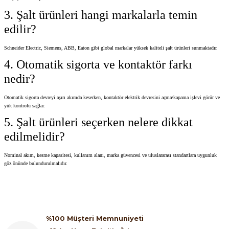
3. Şalt ürünleri hangi markalarla temin
edilir?
Schneider Electric, Siemens, ABB, Eaton gibi global markalar yüksek kaliteli şalt ürünleri sunmaktadır.
4. Otomatik sigorta ve kontaktör farkı
nedir?
Otomatik sigorta devreyi aşırı akımda keserken, kontaktör elektrik devresini açma/kapama işlevi görür ve
yük kontrolü sağlar.
5. Şalt ürünleri seçerken nelere dikkat
edilmelidir?
Nominal akım, kesme kapasitesi, kullanım alanı, marka güvencesi ve uluslararası standartlara uygunluk
göz önünde bulundurulmalıdır.
%100 Müşteri Memnuniyeti