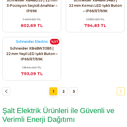
Schneider XB4BD53 | 22 mm
Schneider XB4BW34B5 |
3‑Pozisyon Seçicili Anahtar –
22 mm Kırmızı LED Işıklı Buton
IP69K
– IP66/67/69K
1.401,60 TL
1.989,60 TL
602,69 TL
794,83 TL
Schneider Electric
%57
Schneider XB4BW33B5 |
22 mm Yeşil LED Işıklı Buton –
IP66/67/69K
1.844,40 TL
793,09 TL
1
2
3
Şalt Elektrik Ürünleri ile Güvenli ve
Verimli Enerji Dağıtımı