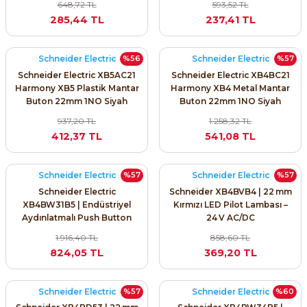
648,72 TL
593,52 TL
285,44 TL
237,41 TL
Schneider Electric
Schneider Electric
%56
%57
Schneider Electric XB5AC21
Schneider Electric XB4BC21
Harmony XB5 Plastik Mantar
Harmony XB4 Metal Mantar
e Pako Şalterler
Buton 22mm 1NO Siyah
Buton 22mm 1NO Siyah
937,20 TL
1.258,32 TL
412,37 TL
541,08 TL
Schneider Electric
Schneider Electric
%57
%57
Schneider Electric
Schneider XB4BVB4 | 22 mm
XB4BW31B5 | Endüstriyel
Kırmızı LED Pilot Lambası –
Aydınlatmalı Push Button
24 V AC/DC
1.916,40 TL
858,60 TL
824,05 TL
369,20 TL
Schneider Electric
Schneider Electric
%57
%60