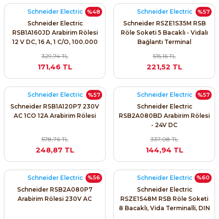
SIMATIC SAFETY
Schneider Electric
Schneider Electric
%48
%57
Schneider Electric
Schneider RSZE1S35M RSB
Kaynakları - UPS
SIMATIC TIA PORTAL HMI Yazılımları
RSB1A160JD Arabirim Rölesi
Röle Soketi 5 Bacaklı - Vidalı
12 V DC, 16 A, 1 C/O, 100.000
Bağlantı Terminal
re Kesiciler
Döngü Güvenilirliğiyle Her
SIMATIC Yazılım Paketleri
329,74 TL
515,16 TL
Panoya Uyar
171,46 TL
221,52 TL
SIMOTION Hareket Kontrol Üniteleri
Schneider Electric
Schneider Electric
%57
%57
alterleri
SIRIUS SAFETY
Schneider RSB1A120P7 230V
Schneider Electric
AC 1CO 12A Arabirim Rölesi
RSB2A080BD Arabirim Rölesi
er Şalterleri
- 24V DC
WinCC Unified Runtime Yazılımları
578,76 TL
337,08 TL
248,87 TL
144,94 TL
ler
Schneider Electric
Schneider Electric
%56
%60
Schneider RSB2A080P7
Schneider Electric
ı
Arabirim Rölesi 230V AC
RSZE1S48M RSB Röle Soketi
8 Bacaklı, Vida Terminalli, DIN
umuşak Yol Vericiler
Ray ve Panel Montajlı