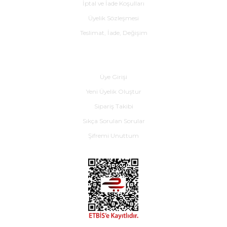
İptal ve İade Koşulları
Üyelik Sözleşmesi
Teslimat, İade, Değişim
Yardım
Üye Girişi
Yeni Üyelik Oluştur
Sipariş Takibi
Sıkça Sorulan Sorular
Şifremi Unuttum
E-BÜLTEN