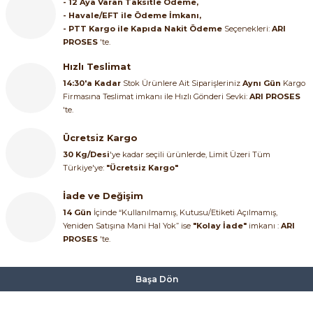
- 12 Aya Varan Taksitle Ödeme,
- Havale/EFT ile Ödeme İmkanı,
- PTT Kargo ile Kapıda Nakit Ödeme
Seçenekleri:
ARI
PROSES
'te.
Hızlı Teslimat
14:30'a Kadar
Stok Ürünlere Ait Siparişleriniz
Aynı Gün
Kargo
Firmasına Teslimat imkanı ile Hızlı Gönderi Sevki:
ARI PROSES
'te.
Ücretsiz Kargo
30 Kg/Desi
'ye kadar seçili ürünlerde, Limit Üzeri Tüm
Türkiye'ye:
"Ücretsiz Kargo"
İade ve Değişim
14 Gün
İçinde “Kullanılmamış, Kutusu/Etiketi Açılmamış,
Yeniden Satışına Mani Hal Yok” ise
"Kolay İade"
imkanı :
ARI
PROSES
'te.
Başa Dön