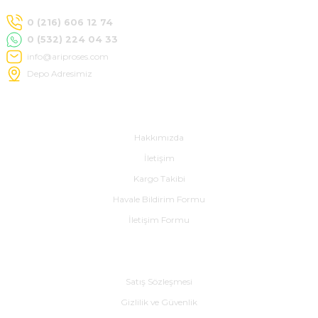
0 (216) 606 12 74
0 (532) 224 04 33
info@ariproses.com
Depo Adresimiz
Hakkımızda
Hakkımızda
İletişim
Kargo Takibi
Havale Bildirim Formu
İletişim Formu
Alışveriş
Satış Sözleşmesi
Gizlilik ve Güvenlik