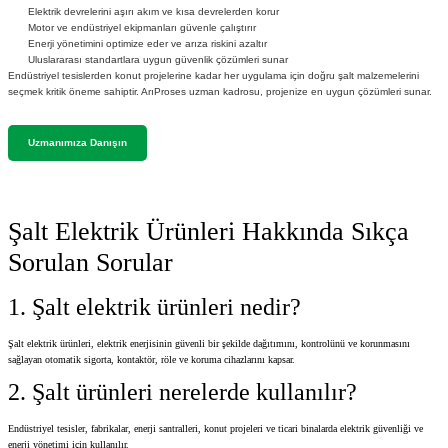
Elektrik devrelerini aşırı akım ve kısa devrelerden korur
Motor ve endüstriyel ekipmanları güvenle çalıştırır
Enerji yönetimini optimize eder ve arıza riskini azaltır
Uluslararası standartlara uygun güvenlik çözümleri sunar
Endüstriyel tesislerden konut projelerine kadar her uygulama için doğru şalt malzemelerini
seçmek kritik öneme sahiptir. ArıProses uzman kadrosu, projenize en uygun çözümleri sunar.
Uzmanımıza Danışın
Şalt Elektrik Ürünleri Hakkında Sıkça
Sorulan Sorular
1. Şalt elektrik ürünleri nedir?
Şalt elektrik ürünleri, elektrik enerjisinin güvenli bir şekilde dağıtımını, kontrolünü ve korunmasını
sağlayan otomatik sigorta, kontaktör, röle ve koruma cihazlarını kapsar.
2. Şalt ürünleri nerelerde kullanılır?
Endüstriyel tesisler, fabrikalar, enerji santralleri, konut projeleri ve ticari binalarda elektrik güvenliği ve
enerji yönetimi için kullanılır.