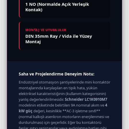
1 NO (Normalde Açık Yerleşik
Kontak)
MONTAJ VE UYUMLULUK
DIN 35mm Ray / Vida ile Yüzey
Montaj
Saha ve Projelendirme Deneyim Notu:
Endüstriyel otomasyon şantiyelerinde mini kontaktör
montajlarında karşılaşılan en tipik hata, yükün
elektriksel karakteristiğinin (kullanım kategorisinin)
yanlış değerlendirilmesidir.
Schneider LC1K0910M7
modelinin etiketinde belirtilen 9A nominal akım ve
4
kW güç
değeri, kesinlikle **AC-3 işletme sınıfı**
(normal kalkışlı asenkron motorların enerjilenmesi ve
durdurulması) için geçerlidir. Eğer bu kontaktörü
fanlar, ısıtıcı rezistanslar veya aydınlatma hatları gibi