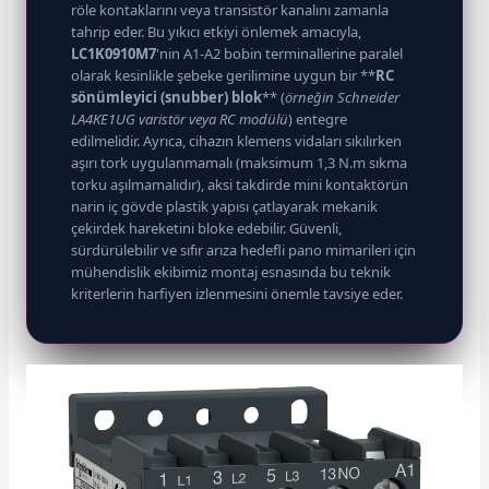
röle kontaklarını veya transistör kanalını zamanla
tahrip eder. Bu yıkıcı etkiyi önlemek amacıyla,
LC1K0910M7
'nin A1-A2 bobin terminallerine paralel
olarak kesinlikle şebeke gerilimine uygun bir **
RC
sönümleyici (snubber) blok
** (
örneğin Schneider
LA4KE1UG varistör veya RC modülü
) entegre
edilmelidir. Ayrıca, cihazın klemens vidaları sıkılırken
aşırı tork uygulanmamalı (maksimum 1,3 N.m sıkma
torku aşılmamalıdır), aksi takdirde mini kontaktörün
narin iç gövde plastik yapısı çatlayarak mekanik
çekirdek hareketini bloke edebilir. Güvenli,
sürdürülebilir ve sıfır arıza hedefli pano mimarileri için
mühendislik ekibimiz montaj esnasında bu teknik
kriterlerin harfiyen izlenmesini önemle tavsiye eder.