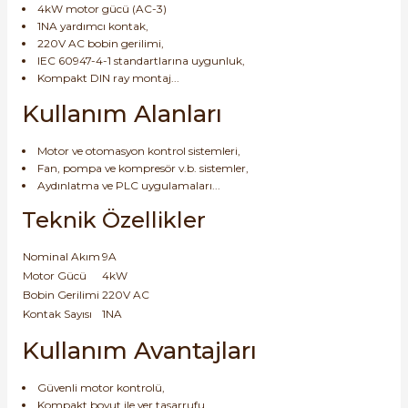
4kW motor gücü (AC-3)
1NA yardımcı kontak,
220V AC bobin gerilimi,
IEC 60947-4-1 standartlarına uygunluk,
Kompakt DIN ray montaj...
Kullanım Alanları
Motor ve otomasyon kontrol sistemleri,
Fan, pompa ve kompresör v.b. sistemler,
Aydınlatma ve PLC uygulamaları...
Teknik Özellikler
Nominal Akım
9A
Motor Gücü
4kW
Bobin Gerilimi
220V AC
Kontak Sayısı
1NA
Kullanım Avantajları
Güvenli motor kontrolü,
Kompakt boyut ile yer tasarrufu,