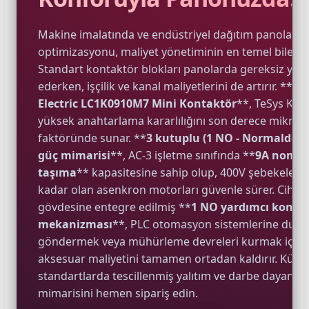
Makine imalatında ve endüstriyel dağıtım panoları
optimizasyonu, maliyet yönetiminin en temel bileşeni
e Pako Şalterler
Standart kontaktör blokları panolarda gereksiz yer 
ederken, işçilik ve kanal maliyetlerini de artırır. **
Sc
Electric LC1K0910M7 Mini Kontaktör
**, TeSys K ai
yüksek anahtarlama kararlılığını son derece mikro 
faktöründe sunar. **
3 kutuplu (1 NO - Normalde A
güç mimarisi
**, AC-3 işletme sınıfında **
9A nomin
taşıma
** kapasitesine sahip olup, 400V şebekeler
kadar olan asenkron motorları güvenle sürer. Cihaz
gövdesine entegre edilmiş **
1 NO yardımcı konta
mekanizması
**, PLC otomasyon sistemlerine durum
göndermek veya mühürleme devreleri kurmak için 
aksesuar maliyetini tamamen ortadan kaldırır. Küres
standartlarda tescillenmiş yalıtım ve darbe dayanım
mimarisini hemen sipariş edin.