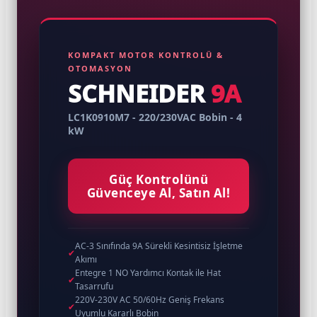
KOMPAKT MOTOR KONTROLÜ &
OTOMASYON
SCHNEIDER
9A
LC1K0910M7 - 220/230VAC Bobin - 4
kW
Güç Kontrolünü
Güvenceye Al, Satın Al!
AC-3 Sınıfında 9A Sürekli Kesintisiz İşletme
✔
Akımı
Entegre 1 NO Yardımcı Kontak ile Hat
✔
Tasarrufu
220V-230V AC 50/60Hz Geniş Frekans
✔
Uyumlu Kararlı Bobin