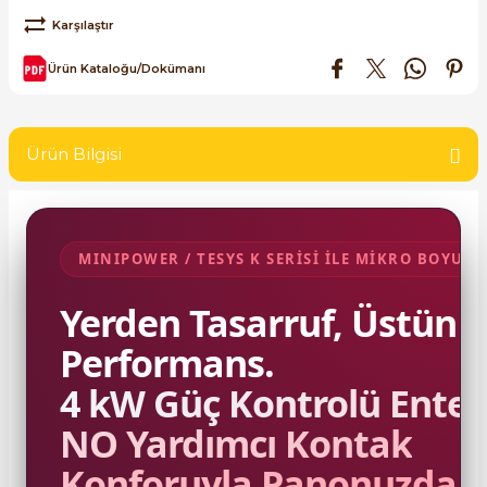
SIMATIC SAFETY
Karşılaştır
re Kesiciler
Ürün Kataloğu/Dokümanı
SIMATIC TIA PORTAL HMI Yazılımları
SIMATIC Yazılım Paketleri
alterleri
Ürün Bilgisi
SIMOTION Hareket Kontrol Üniteleri
er Şalterleri
SIRIUS SAFETY
MINIPOWER / TESYS K SERİSİ İLE MİKRO BOYUT
WinCC Unified Runtime Yazılımları
ler
Yerden Tasarruf, Üstün
Performans.
ı
4 kW Güç Kontrolü Enteg
umuşak Yol Vericiler
NO Yardımcı Kontak
Konforuyla Panonuzda.