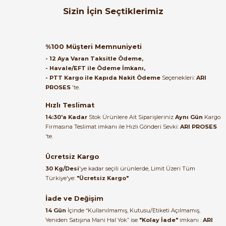
Orijinal kutusuyla ertesi gün
Sizin İçin Seçtiklerimiz
ulaştı elimize. Teşekkürler.
B... A... | 27/06/2026
ABB
ABB AF09-30-10 4kW 1NA 220V Kontaktör 1SBL137001R1310 100-2
%100 Müşteri Memnuniyeti
Satıcı ilgili ve çok yardım severdi
- 12 Aya Varan Taksitle Ödeme,
bundan mehmet bey ilgi ve
- Havale/EFT ile Ödeme İmkanı,
alakası için teşekkür ederim
- PTT Kargo ile Kapıda Nakit Ödeme
Seçenekleri:
ARI
2.159,77 TL
PROSES
'te.
766,50 TL
muhammed demirci |
22/06/2026
Hızlı Teslimat
ABB
%67
14:30'a Kadar
Stok Ürünlere Ait Siparişleriniz
Aynı Gün
Kargo
ABB AF09-30-10 4kW 1NA Kontaktör 1SBL137001R1110
Firmasına Teslimat imkanı ile Hızlı Gönderi Sevki:
ARI PROSES
Ürün elime eksiksiz ve hasarsız
'te.
ulaştı. Paketleme özenliydi,
alışveriş sürecinden memnun
Ücretsiz Kargo
3.199,09 TL
kaldım.
1.071,38 TL
30 Kg/Desi
'ye kadar seçili ürünlerde, Limit Üzeri Tüm
Kemal Toktaş | 20/06/2026
Türkiye'ye:
"Ücretsiz Kargo"
İade ve Değişim
Alışveriş süreci de hızlı ve
14 Gün
İçinde “Kullanılmamış, Kutusu/Etiketi Açılmamış,
problemsiz geçti.
Yeniden Satışına Mani Hal Yok” ise
"Kolay İade"
imkanı :
ARI