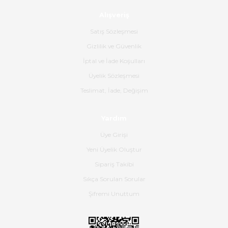
ürün geliyor.
Alışveriş
B... K... | 16/06/2026
Satış Sözleşmesi
Gizlilik ve Güvenlik
Gerçekten harika ve etkileyici
İptal ve İade Koşulları
olmuş, tam istediğim gibi. Ayrıca
satış personeline de güzel ve
Üyelik Sözleşmesi
nazik ilgisi için teşekkür ederim.
Teslimat, İade, Değişim
Dima Kulalac | 18/05/2026
Yardım
Hızlı bir şekilde elimize ulaştı
Üye Girişi
güzel paketlenmişti
Yeni Üyelik Oluştur
B... K... | 16/05/2026
Sipariş Takibi
Sıkça Sorulan Sorular
Ürün iki gün içinde elime
ulaştı.Ürünün paketlenmesi
Şifremi Unuttum
gayet başarılı hasarsız bir şekilde
teslim aldım. Bu konudaki
hassasiyetleri ve Ürünün kalitesi