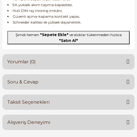
9A yüksek akım taşıma kapasitesi,
Hızlı DIN ray montaj imkânı,
Güvenli açma-kapama kontakt yapısı,
Schneider kalitesi ile yüksek dayanıklılık.
Şimdi hemen
"Sepete Ekle"
ve stoklar tükenmeden hızlıca
"Satın Al"
Yorumlar (0)
Soru & Cevap
Bu ürüne ilk yorumu siz yapın!
Taksit Seçenekleri
Yorum Yaz
Ürün hakkında henüz soru sorulmamış.
Alışveriş Deneyimi
Soru Sor