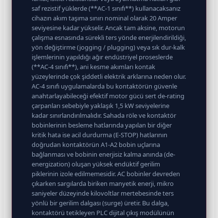
saf rezistif yüklerde (**AC-1 sınıfı**) kullanacaksanız
cihazın akım taşıma sınırı nominal olarak 20 Amper
seviyesine kadar yükselir. Ancak tam aksine, motorun
çalışma esnasında sürekli ters yönde enerjilendirildiği,
yön değiştirme (jogging / plugging) veya sık dur-kalk
işlemlerinin yapıldığı ağır endüstriyel proseslerde
(**AC-4 sınıfı**), ani kesme akımları kontak
yüzeylerinde çok şiddetli elektrik arklarına neden olur.
AC-4 sınıfı uygulamalarda bu kontaktörün güvenle
anahtarlayabileceği efektif motor gücü sert de-rating
çarpanları sebebiyle yaklaşık 1,5 kW seviyelerine
kadar sınırlandırılmalıdır. Sahada röle ve kontaktör
bobinlerinin besleme hatlarında yapılan bir diğer
kritik hata ise acil durdurma (E-STOP) hatlarının
doğrudan kontaktörün A1-A2 bobin uçlarına
bağlanması ve bobinin enerjisiz kalma anında (de-
energization) oluşan yüksek endüktif gerilim
piklerinin izole edilmemesidir. AC bobinler devreden
çıkarken sargılarda biriken manyetik enerji, mikro
saniyeler düzeyinde kilovoltlar mertebesinde ters
yönlü bir gerilim dalgası (surge) üretir. Bu dalga,
kontaktörü tetikleyen PLC dijital çıkış modülünün