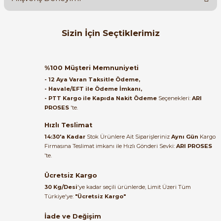
Soru Sor
Orijinal kutusuyla ertesi gün
Sizin İçin Seçtiklerimiz
ulaştı elimize. Teşekkürler.
B... A... | 27/06/2026
ABB
ABB AF09-30-10 4kW 1NA 220V Kontaktör 1SBL137001R1310 100-2
%100 Müşteri Memnuniyeti
Satıcı ilgili ve çok yardım severdi
- 12 Aya Varan Taksitle Ödeme,
bundan mehmet bey ilgi ve
- Havale/EFT ile Ödeme İmkanı,
alakası için teşekkür ederim
- PTT Kargo ile Kapıda Nakit Ödeme
Seçenekleri:
ARI
2.159,77 TL
PROSES
'te.
766,50 TL
muhammed demirci |
22/06/2026
Hızlı Teslimat
ABB
14:30'a Kadar
Stok Ürünlere Ait Siparişleriniz
Aynı Gün
Kargo
ABB AF09-30-01 3 Kutuplu Güç Kontaktörü 100-250V AC/DC (1SBL1
Firmasına Teslimat imkanı ile Hızlı Gönderi Sevki:
ARI PROSES
Ürün elime eksiksiz ve hasarsız
'te.
ulaştı. Paketleme özenliydi,
alışveriş sürecinden memnun
Ücretsiz Kargo
2.159,77 TL
kaldım.
766,50 TL
30 Kg/Desi
'ye kadar seçili ürünlerde, Limit Üzeri Tüm
Kemal Toktaş | 20/06/2026
Türkiye'ye:
"Ücretsiz Kargo"
Tükendi
ABB
İade ve Değişim
ABB AF09-30-01 1SBL137001R1101