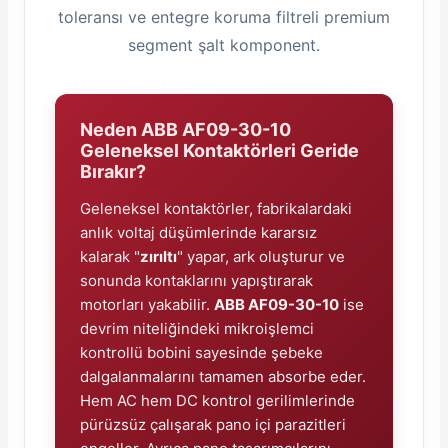
toleransı ve entegre koruma filtreli premium
segment şalt komponent.
Neden ABB AF09-30-10
e Pako Şalterler
Geleneksel Kontaktörleri Geride
Bırakır?
Geleneksel kontaktörler, fabrikalardaki
anlık voltaj düşümlerinde kararsız
kalarak "
zırıltı
" yapar, ark oluşturur ve
sonunda kontaklarını yapıştırarak
motorları yakabilir.
ABB AF09-30-10
ise
devrim niteliğindeki mikroişlemci
kontrollü bobini sayesinde şebeke
dalgalanmalarını tamamen absorbe eder.
Hem AC hem DC kontrol gerilimlerinde
pürüzsüz çalışarak pano içi parazitleri