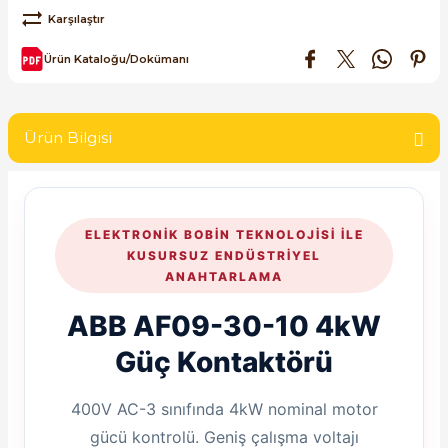
SIMATIC SAFETY
Karşılaştır
Kaynakları - UPS
Ürün Kataloğu/Dokümanı
SIMATIC TIA PORTAL HMI Yazılımları
re Kesiciler
SIMATIC Yazılım Paketleri
Ürün Bilgisi
SIMOTION Hareket Kontrol Üniteleri
alterleri
SIRIUS SAFETY
ELEKTRONIK BOBIN TEKNOLOJISI ILE
er Şalterleri
KUSURSUZ ENDÜSTRIYEL
WinCC Unified Runtime Yazılımları
ANAHTARLAMA
ABB AF09-30-10 4kW
ler
Güç Kontaktörü
ı
400V AC-3 sınıfında 4kW nominal motor
gücü kontrolü. Geniş çalışma voltajı
umuşak Yol Vericiler