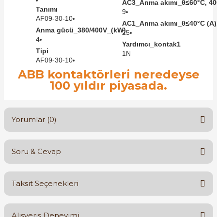
AC3_Anma akımı_θ≤60°C, 40
Tanımı
9
AF09-30-10
AC1_Anma akımı_θ≤40°C (A)
Anma gücü_380/400V_(kW)
25
4
Yardımcı_kontak1
Tipi
1N
AF09-30-10
ABB kontaktörleri neredeyse
100 yıldır piyasada.
Yorumlar (0)
Soru & Cevap
Bu ürüne ilk yorumu siz yapın!
Taksit Seçenekleri
Yorum Yaz
Ürün hakkında henüz soru sorulmamış.
Alışveriş Deneyimi