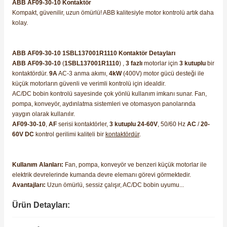
ABB AF09-30-10 Kontaktör
Kompakt, güvenilir, uzun ömürlü! ABB kalitesiyle motor kontrolü artık daha
kolay.
ABB AF09-30-10 1SBL137001R1110 Kontaktör Detayları
ABB AF09-30-10
(
1SBL137001R1110
) ,
3 fazlı
motorlar için
3 kutuplu
bir
kontaktördür.
9A
AC-3 anma akımı,
4kW
(400V) motor gücü desteği ile
küçük motorların güvenli ve verimli kontrolü için idealdir.
AC/DC bobin kontrolü sayesinde çok yönlü kullanım imkanı sunar. Fan,
pompa, konveyör, aydınlatma sistemleri ve otomasyon panolarında
yaygın olarak kullanılır.
AF09-30-10
,
AF
serisi kontaktörler,
3 kutuplu
24-60V
, 50/60 Hz
AC
/
20-
60V
DC
kontrol gerilimi kaliteli bir
kontaktördür
.
Kullanım Alanları:
Fan, pompa, konveyör ve benzeri küçük motorlar ile
elektrik devrelerinde kumanda devre elemanı görevi görmektedir.
Avantajları:
Uzun ömürlü, sessiz çalışır, AC/DC bobin uyumu...
Ürün Detayları: