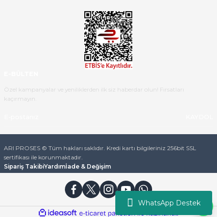
teslim aldım. Bu konudaki
hassasiyetleri ve Ürünün kalitesi
için teşekkür ederim
C... K... | 16/05/2026
Deneyimini Paylaş
Diğer yorumları göster
E-BÜLTEN
Özel kampanyalar ve yeniliklerden ilk siz haberdar olun! Fırsatları
kaçırmayın.
KAYDOL
ARI PROSES © Tüm hakları saklıdır. Kredi kartı bilgileriniz 256bit SSL
sertifikası ile korunmaktadır.
Sipariş Takibi
Yardım
İade & Değişim
WhatsApp Destek
ideasoft
ile
e-