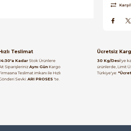
Karşıl
orulmamış.
 yapın!
Hızlı Teslimat
Ücretsiz Kar
14:30'a Kadar
Stok Ürünlere
30 Kg/Desi
'ye ka
Ait Siparişleriniz
Aynı Gün
Kargo
ürünlerde, Limit 
Firmasına Teslimat imkanı ile Hızlı
Türkiye'ye:
"Ücre
Gönderi Sevki:
ARI PROSES
'te.