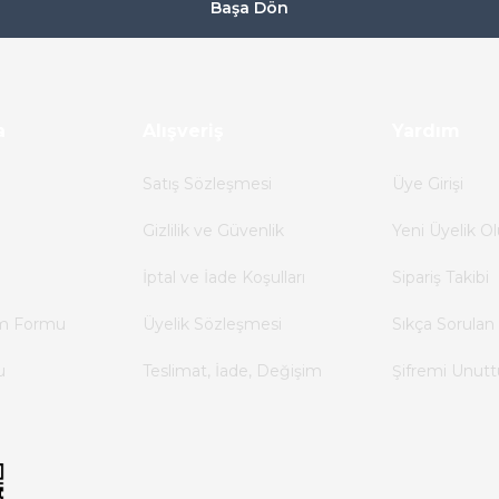
Başa Dön
a
Alışveriş
Yardım
Satış Sözleşmesi
Üye Girişi
Gizlilik ve Güvenlik
Yeni Üyelik Ol
İptal ve İade Koşulları
Sipariş Takibi
im Formu
Üyelik Sözleşmesi
Sıkça Sorulan 
u
Teslimat, İade, Değişim
Şifremi Unut