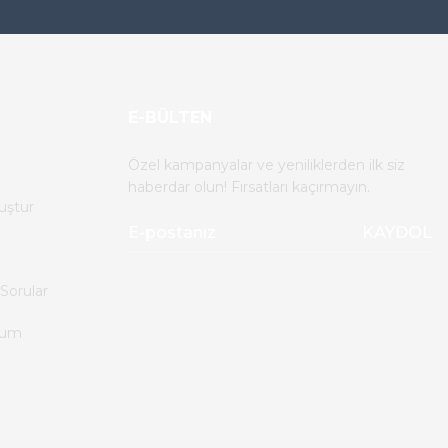
E-BÜLTEN
Özel kampanyalar ve yeniliklerden ilk siz
haberdar olun! Fırsatları kaçırmayın.
uştur
KAYDOL
Sorular
tum