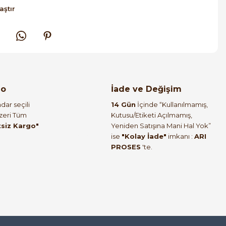
aştır
go
İade ve Değişim
dar seçili
14 Gün
İçinde “Kullanılmamış,
Üzeri Tüm
Kutusu/Etiketi Açılmamış,
tsiz Kargo"
Yeniden Satışına Mani Hal Yok”
ise
"Kolay İade"
imkanı :
ARI
PROSES
'te.