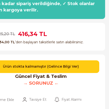
a kadar sipariş verildiğinde, ✓ Stok olanlar
n kargoya verilir.
416,34 TL
25,20 TL
34,00 TL
’den başlayan taksitlerle satın alabilirsiniz.
Ürün stokta kalmamıştır (Gelince Bilgi Ver)
Güncel Fiyat & Teslim
→ SORUNUZ ←
Tavsiye Et
Fiyat Alarmı