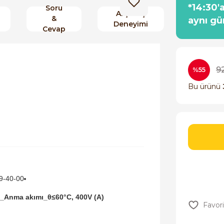
*14:30'
Soru
Alışveriş
&
aynı gü
Deneyimi
Cevap
9
%55
Bu ürünü
9-40-00
_Anma akımı_θ≤60°C, 400V (A)