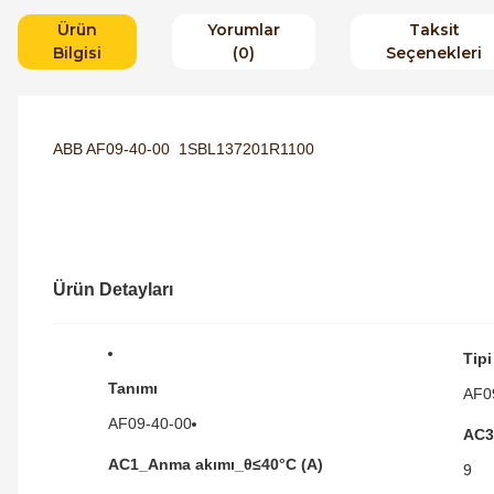
Ürün
Yorumlar
Taksit
Bilgisi
(0)
Seçenekleri
ABB AF09-40-00 1SBL137201R1100
Ürün Detayları
Tipi
Tanımı
AF0
AF09-40-00
AC3
AC1_Anma akımı_θ≤40°C (A)
9