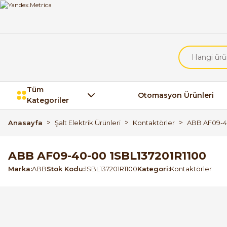
Tüm
Otomasyon Ürünleri
Kategoriler
Anasayfa
Şalt Elektrik Ürünleri
Kontaktörler
ABB AF09-4
ABB AF09-40-00 1SBL137201R1100
Marka
ABB
Stok Kodu
1SBL137201R1100
Kategori
Kontaktörler