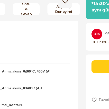
*14:30'
Soru
Alışveriş
&
aynı gü
Deneyimi
Cevap
9
%55
Bu ürünü
_Anma akımı_θ≤60°C, 400V (A)
_Anma akımı_θ≤40°C (A)1
dımcı_kontak1