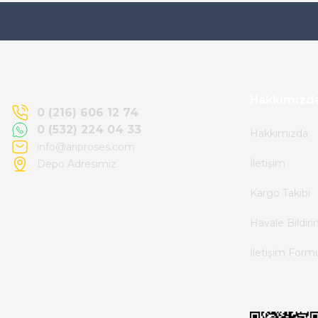
Ürün elime eksiksiz ve hasarsız ulaştı.
Paketleme özenliydi, alışveriş sürecinden
memnun kaldım.
Kemal Toktaş | 20/06/2026
Hakkımızd
0 (216) 606 12 74
0 (532) 224 04 33
Hakkımızda
Alışveriş süreci de hızlı ve problemsiz geçti.
info@ariproses.com
İletişim
Depo Adresimiz
Kemal Toktaş | 20/06/2026
Kargo Takibi
Havale ile odeme yaptim ve tedirgindim ama
Havale Bildir
saticinin sonrasindaki iletisim ve
İletişim Form
bilgilendirmesinden cok memnun kaldim.
Kesinlikle tavsiye ederim.