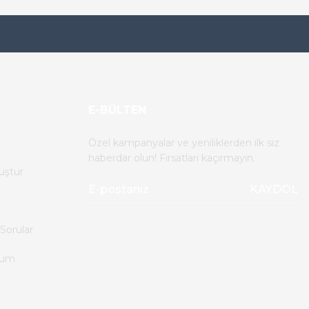
E-BÜLTEN
Özel kampanyalar ve yeniliklerden ilk siz
haberdar olun! Fırsatları kaçırmayın.
uştur
KAYDOL
Sorular
tum