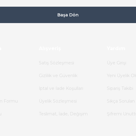
Başa Dön
a
Alışveriş
Yardım
Satış Sözleşmesi
Üye Girişi
Gizlilik ve Güvenlik
Yeni Üyelik Ol
İptal ve İade Koşulları
Sipariş Takibi
im Formu
Üyelik Sözleşmesi
Sıkça Sorulan 
u
Teslimat, İade, Değişim
Şifremi Unut