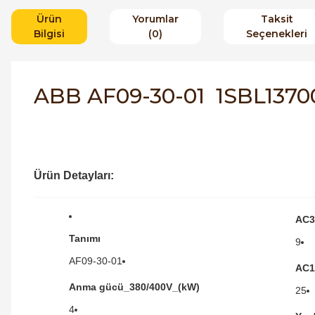
Ürün
Yorumlar
Taksit
Bilgisi
(0)
Seçenekleri
ABB AF09-30-01 1SBL13700
Ürün Detayları:
AC3
Tanımı
9
AF09-30-01
AC1
Anma gücü_380/400V_(kW)
25
4