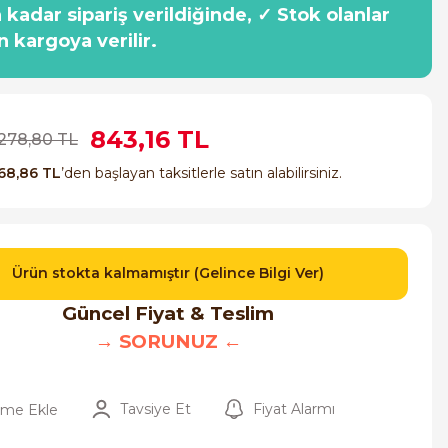
a kadar sipariş verildiğinde, ✓ Stok olanlar
n kargoya verilir.
843,16 TL
.278,80 TL
68,86 TL
’den başlayan taksitlerle satın alabilirsiniz.
Ürün stokta kalmamıştır (Gelince Bilgi Ver)
Güncel Fiyat & Teslim
→ SORUNUZ ←
Tavsiye Et
Fiyat Alarmı