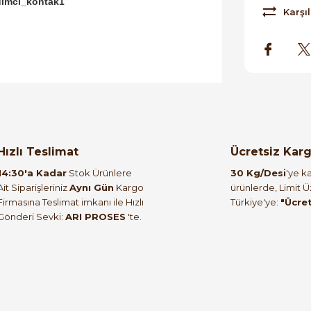
dımcı_kontak1
Karşıl
orulmamış.
 yapın!
Hızlı Teslimat
Ücretsiz Kar
14:30'a Kadar
Stok Ürünlere
30 Kg/Desi
'ye ka
Ait Siparişleriniz
Aynı Gün
Kargo
ürünlerde, Limit 
Firmasına Teslimat imkanı ile Hızlı
Türkiye'ye:
"Ücre
Gönderi Sevki:
ARI PROSES
'te.