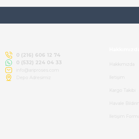
Ürün elime eksiksiz ve hasarsız ulaştı.
Paketleme özenliydi, alışveriş sürecinden
memnun kaldım.
Kemal Toktaş | 20/06/2026
Hakkımızd
0 (216) 606 12 74
0 (532) 224 04 33
Hakkımızda
Alışveriş süreci de hızlı ve problemsiz geçti.
info@ariproses.com
İletişim
Depo Adresimiz
Kemal Toktaş | 20/06/2026
Kargo Takibi
Havale ile odeme yaptim ve tedirgindim ama
Havale Bildir
saticinin sonrasindaki iletisim ve
İletişim Form
bilgilendirmesinden cok memnun kaldim.
Kesinlikle tavsiye ederim.