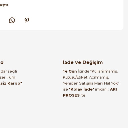
aştır
go
İade ve Değişim
dar seçili
14 Gün
İçinde “Kullanılmamış,
Üzeri Tüm
Kutusu/Etiketi Açılmamış,
tsiz Kargo"
Yeniden Satışına Mani Hal Yok”
ise
"Kolay İade"
imkanı :
ARI
PROSES
'te.