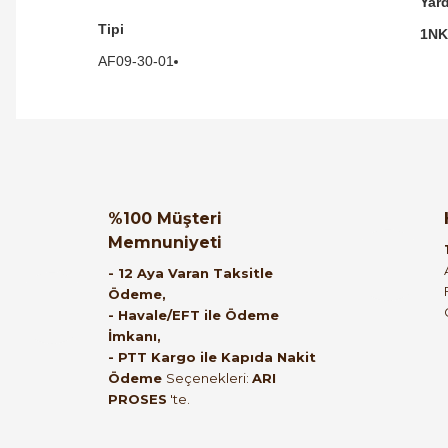
Yar
Tipi
1NK
AF09-30-01
Orijinal kutusuyla ertesi gün ulaştı elimize.
Teşekkürler.
Ürün hakkında henüz soru s
Bu ürüne ilk yorumu siz
%100 Müşteri
Memnuniyeti
B... A... | 27/06/2026
Yorum Yaz
Soru Sor
- 12 Aya Varan Taksitle
Ödeme,
Satıcı ilgili ve çok yardım severdi bundan
- Havale/EFT ile Ödeme
İmkanı,
mehmet bey ilgi ve alakası için teşekkür
- PTT Kargo ile Kapıda Nakit
ederim
Ödeme
Seçenekleri:
ARI
PROSES
'te.
muhammed demirci | 22/06/2026