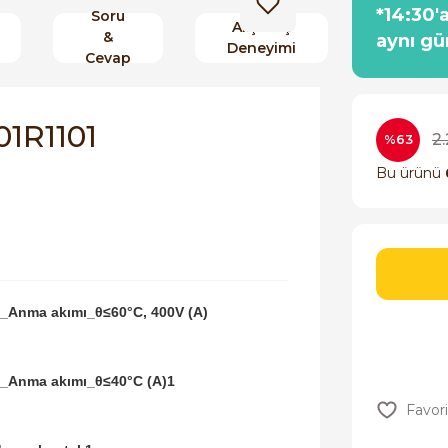
*14:30'
Soru
Alışveriş
&
aynı gü
Deneyimi
Cevap
1R1101
2
%63
Bu ürünü
_Anma akımı_θ≤60°C, 400V (A)
_Anma akımı_θ≤40°C (A)1