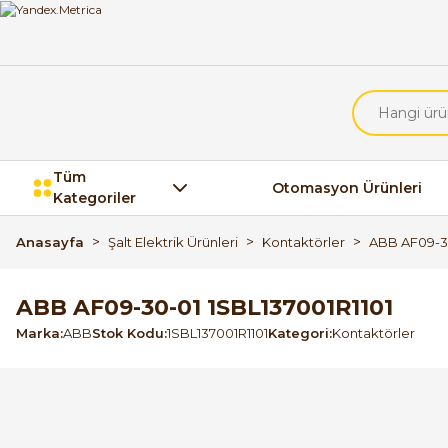
Tüm
Otomasyon Ürünleri
Kategoriler
Anasayfa
Şalt Elektrik Ürünleri
Kontaktörler
ABB AF09-30
ABB AF09-30-01 1SBL137001R1101
Marka
ABB
Stok Kodu
1SBL137001R1101
Kategori
Kontaktörler