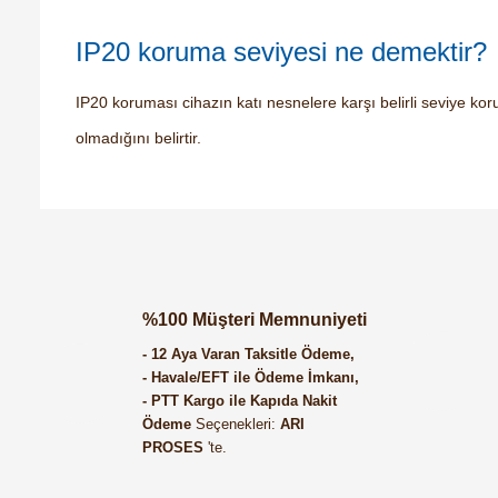
IP20 koruma seviyesi ne demektir?
IP20 koruması cihazın katı nesnelere karşı belirli seviye ko
olmadığını belirtir.
Orijinal kutusuyla ertesi gün ulaştı elimize.
Teşekkürler.
Ürün hakkında henüz soru 
Bu ürüne ilk yorumu siz
%100 Müşteri Memnuniyeti
B... A... | 27/06/2026
- 12 Aya Varan Taksitle Ödeme,
Yorum Yaz
Soru Sor
- Havale/EFT ile Ödeme İmkanı,
- PTT Kargo ile Kapıda Nakit
Satıcı ilgili ve çok yardım severdi bundan mehmet
Ödeme
Seçenekleri:
ARI
PROSES
'te.
bey ilgi ve alakası için teşekkür ederim