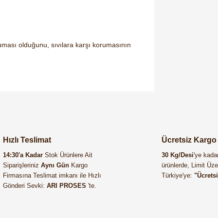
ruması olduğunu, sıvılara karşı korumasının
sorulmamış.
 yapın!
Hızlı Teslimat
Ücretsiz Kargo
14:30'a Kadar
Stok Ürünlere Ait
30 Kg/Desi
'ye kadar
Siparişleriniz
Aynı Gün
Kargo
ürünlerde, Limit Üz
Firmasına Teslimat imkanı ile Hızlı
Türkiye'ye:
"Ücrets
Gönderi Sevki:
ARI PROSES
'te.