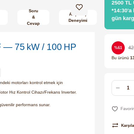
2500 TL 
*14:30'a 
Soru
Alışveriş
&
gün kargo
Deneyimi
Cevap
 — 75 kW / 100 HP
42
%61
Bu ürünü
1
deki motorları kontrol etmek için
tor Hız Kontrol Cihazı/Frekans Inverter.
güvenilir performans sunar.
Karşıla