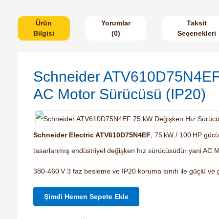
Ürün
Yorumlar
Taksit
Bilgisi
(0)
Seçenekleri
Schneider ATV610D75N4EF
AC Motor Sürücüsü (IP20)
Schneider Electric ATV610D75N4EF
, 75 kW / 100 HP gücün
tasarlanmış endüstriyel değişken hız sürücüsüdür yani AC Mo
380‑460 V 3 faz besleme ve IP20 koruma sınıfı ile güçlü ve 
Şimdi Hemen Sepete Ekle