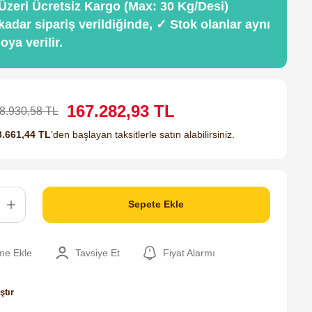
Üzeri Ücretsiz Kargo (Max: 30 Kg/Desi)
kadar sipariş verildiğinde, ✓ Stok olanlar aynı
ya verilir.
167.282,93 TL
8.930,58 TL
3.661,44 TL
’den başlayan taksitlerle satın alabilirsiniz.
Sepete Ekle
Tavsiye Et
Fiyat Alarmı
ştır