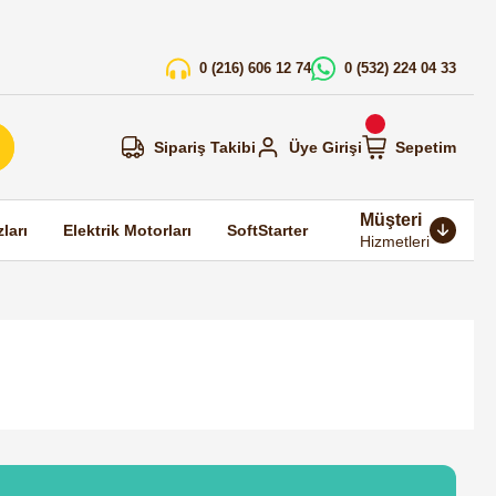
0 (216) 606 12 74
0 (532) 224 04 33
Sipariş Takibi
Üye Girişi
Sepetim
Müşteri
ları
Elektrik Motorları
SoftStarter
Hizmetleri