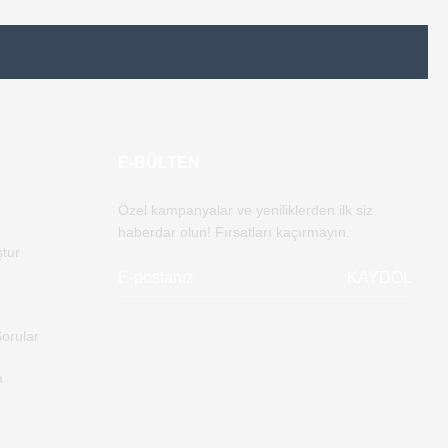
E-BÜLTEN
Özel kampanyalar ve yeniliklerden ilk siz
haberdar olun! Fırsatları kaçırmayın.
ştur
KAYDOL
orular
m