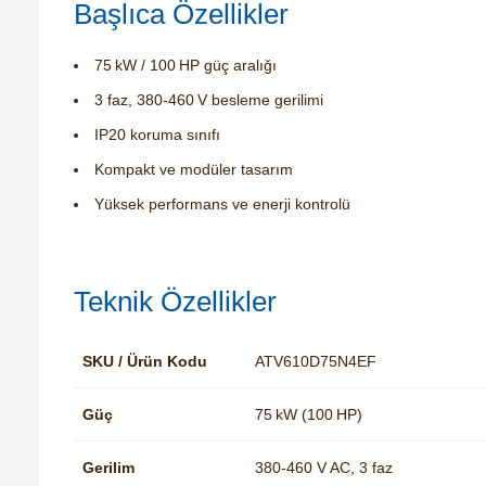
Başlıca Özellikler
75 kW / 100 HP güç aralığı
3 faz, 380‑460 V besleme gerilimi
IP20 koruma sınıfı
Kompakt ve modüler tasarım
Yüksek performans ve enerji kontrolü
Teknik Özellikler
SKU / Ürün Kodu
ATV610D75N4EF
Güç
75 kW (100 HP)
Gerilim
380‑460 V AC, 3 faz