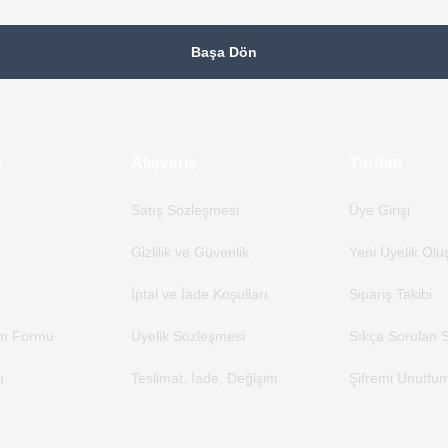
Başa Dön
a
Alışveriş
Yardım
Satış Sözleşmesi
Üye Girişi
Gizlilik ve Güvenlik
Yeni Üyelik Olu
İptal ve İade Koşulları
Sipariş Takibi
rim Formu
Üyelik Sözleşmesi
Sıkça Sorulan S
u
Teslimat, İade, Değişim
Şifremi Unuttu