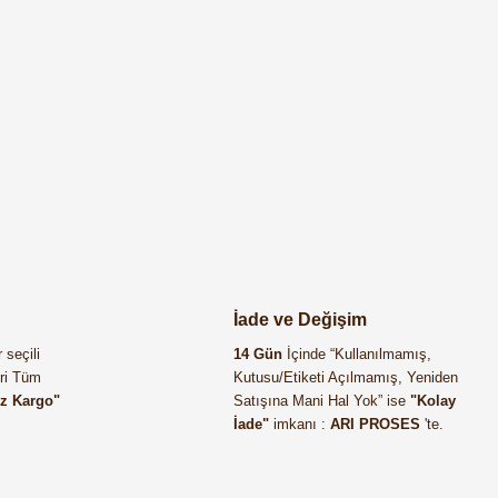
İade ve Değişim
 seçili
14 Gün
İçinde “Kullanılmamış,
eri Tüm
Kutusu/Etiketi Açılmamış, Yeniden
iz Kargo"
Satışına Mani Hal Yok” ise
"Kolay
İade"
imkanı :
ARI PROSES
'te.