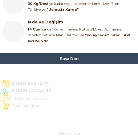
30 Kg/Desi
'ye kadar seçili ürünlerde, Limit Üzeri Tüm
Türkiye'ye:
"Ücretsiz Kargo"
İade ve Değişim
14 Gün
İçinde “Kullanılmamış, Kutusu/Etiketi Açılmamış,
Yeniden Satışına Mani Hal Yok” ise
"Kolay İade"
imkanı :
ARI
PROSES
'te.
Başa Dön
0 (216) 606 12 74
0 (532) 224 04 33
info@ariproses.com
Depo Adresimiz
Hakkımızda
Hakkımızda