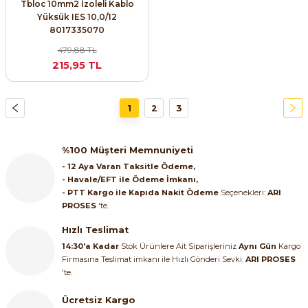
Tbloc 10mm2 İzoleli Kablo
Yüksük IES 10,0/12
8017335070
479,88 TL
215,95 TL
1
2
3
%100 Müşteri Memnuniyeti
- 12 Aya Varan Taksitle Ödeme,
- Havale/EFT ile Ödeme İmkanı,
- PTT Kargo ile Kapıda Nakit Ödeme
Seçenekleri:
ARI
PROSES
'te.
Hızlı Teslimat
14:30'a Kadar
Stok Ürünlere Ait Siparişleriniz
Aynı Gün
Kargo
Firmasına Teslimat imkanı ile Hızlı Gönderi Sevki:
ARI PROSES
'te.
Ücretsiz Kargo