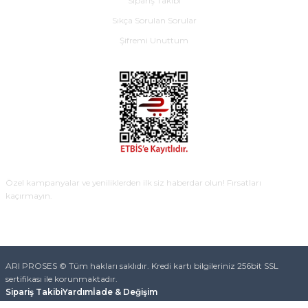
Sipariş Takibi
Sıkça Sorulan Sorular
Şifremi Unuttum
E-BÜLTEN
Özel kampanyalar ve yeniliklerden ilk siz haberdar olun! Fırsatları
kaçırmayın.
KAYDOL
ARI PROSES © Tüm hakları saklıdır. Kredi kartı bilgileriniz 256bit SSL
sertifikası ile korunmaktadır.
Sipariş Takibi
Yardım
İade & Değişim