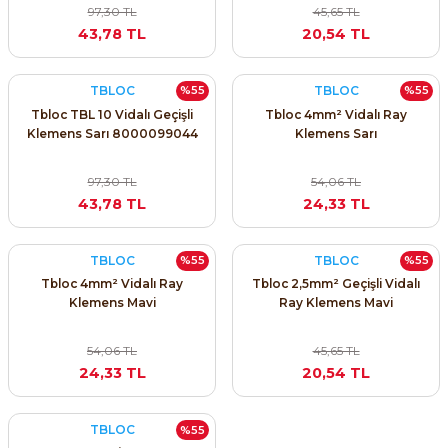
97,30 TL
45,65 TL
43,78 TL
20,54 TL
TBLOC
TBLOC
%55
%55
Tbloc TBL 10 Vidalı Geçişli
Tbloc 4mm² Vidalı Ray
Klemens Sarı 8000099044
Klemens Sarı
97,30 TL
54,06 TL
43,78 TL
24,33 TL
TBLOC
TBLOC
%55
%55
Tbloc 4mm² Vidalı Ray
Tbloc 2,5mm² Geçişli Vidalı
Klemens Mavi
Ray Klemens Mavi
54,06 TL
45,65 TL
24,33 TL
20,54 TL
TBLOC
%55