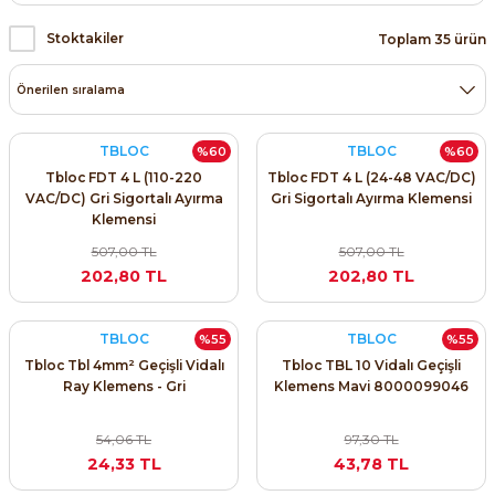
SIMATIC SAFETY
Stoktakiler
Toplam 35 ürün
Kaynakları - UPS
SIMATIC TIA PORTAL HMI Yazılımları
re Kesiciler
SIMATIC Yazılım Paketleri
TBLOC
TBLOC
%60
%60
Tbloc FDT 4 L (110-220
Tbloc FDT 4 L (24-48 VAC/DC)
SIMOTION Hareket Kontrol Üniteleri
VAC/DC) Gri Sigortalı Ayırma
Gri Sigortalı Ayırma Klemensi
alterleri
Klemensi
SIRIUS SAFETY
507,00 TL
507,00 TL
er Şalterleri
202,80 TL
202,80 TL
WinCC Unified Runtime Yazılımları
TBLOC
TBLOC
%55
%55
Tbloc Tbl 4mm² Geçişli Vidalı
Tbloc TBL 10 Vidalı Geçişli
ler
Ray Klemens - Gri
Klemens Mavi 8000099046
ı
54,06 TL
97,30 TL
24,33 TL
43,78 TL
umuşak Yol Vericiler