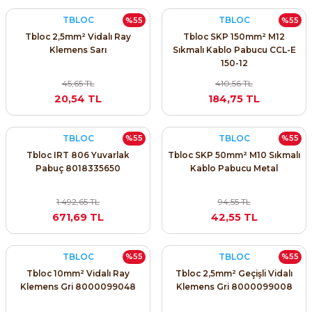
TBLOC
TBLOC
%55
%55
Tbloc 2,5mm² Vidalı Ray
Tbloc SKP 150mm² M12
Klemens Sarı
Sıkmalı Kablo Pabucu CCL-E
150-12
45,65 TL
410,56 TL
e Pako Şalterler
20,54 TL
184,75 TL
TBLOC
TBLOC
%55
%55
Tbloc IRT 806 Yuvarlak
Tbloc SKP 50mm² M10 Sıkmalı
Pabuç 8018335650
Kablo Pabucu Metal
1.492,65 TL
94,55 TL
671,69 TL
42,55 TL
TBLOC
TBLOC
%55
%55
Tbloc 10mm² Vidalı Ray
Tbloc 2,5mm² Geçişli Vidalı
Klemens Gri 8000099048
Klemens Gri 8000099008