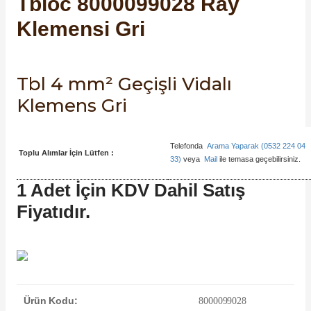
Tbloc 8000099028 Ray
SIMATIC SAFETY
Klemensi Gri
Kaynakları - UPS
SIMATIC TIA PORTAL HMI Yazılımları
re Kesiciler
Tbl 4 mm² Geçişli Vidalı
SIMATIC Yazılım Paketleri
Klemens Gri
SIMOTION Hareket Kontrol Üniteleri
alterleri
Telefonda
Arama Yaparak (0532 224 04
SIRIUS SAFETY
Toplu Alımlar İçin Lütfen :
33)
veya
Mail
ile temasa geçebilirsiniz.
er Şalterleri
WinCC Unified Runtime Yazılımları
1 Adet İçin KDV Dahil Satış
Fiyatıdır.
ler
ı
Ürün Kodu:
8000099028
umuşak Yol Vericiler