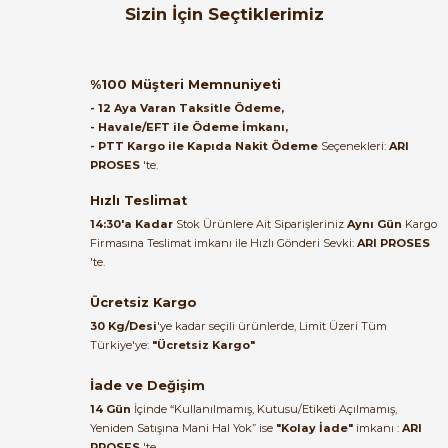
Orijinal kutusuyla ertesi gün
Sizin İçin Seçtiklerimiz
ulaştı elimize. Teşekkürler.
B... A... | 27/06/2026
ONKA
%
ONKA 1020044 MRK 10 mm² Vidalı Ray Klemens Gri (1 Kutu = 100 Ade
%100 Müşteri Memnuniyeti
Satıcı ilgili ve çok yardım severdi
- 12 Aya Varan Taksitle Ödeme,
bundan mehmet bey ilgi ve
- Havale/EFT ile Ödeme İmkanı,
alakası için teşekkür ederim
- PTT Kargo ile Kapıda Nakit Ödeme
Seçenekleri:
ARI
16.320,00 TL
PROSES
'te.
8.568,00 TL
muhammed demirci |
22/06/2026
Hızlı Teslimat
ONKA
14:30'a Kadar
Stok Ürünlere Ait Siparişleriniz
Aynı Gün
Kargo
ONKA 1200 OPK Serisi 10 mm² Yay Baskılı Topraklama Ray Klemensi (
Firmasına Teslimat imkanı ile Hızlı Gönderi Sevki:
ARI PROSES
Ürün elime eksiksiz ve hasarsız
'te.
ulaştı. Paketleme özenliydi,
alışveriş sürecinden memnun
Ücretsiz Kargo
40.920,00 TL
kaldım.
21.483,00 TL
30 Kg/Desi
'ye kadar seçili ürünlerde, Limit Üzeri Tüm
Kemal Toktaş | 20/06/2026
Türkiye'ye:
"Ücretsiz Kargo"
ONKA
İade ve Değişim
ONKA 1020441 İki Katlı Ray Klemens OPK-C 2.5mm² Yay Bağlantılı (1 
Alışveriş süreci de hızlı ve
14 Gün
İçinde “Kullanılmamış, Kutusu/Etiketi Açılmamış,
problemsiz geçti.
Yeniden Satışına Mani Hal Yok” ise
"Kolay İade"
imkanı :
ARI
PROSES
'te.