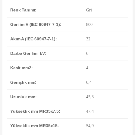
Renk Tanımı:
Gri
Gerilim V (IEC 60947-7-1):
800
Akım A (IEC 60947-7-1):
32
e Pako Şalterler
Darbe Gerilimi kV:
6
Kesit mm2:
4
Genişlik mm:
6,4
Uzunluk mm:
45,3
Yükseklik mm MR35x7,5:
47,4
Yükseklik mm MR35x15:
54,9