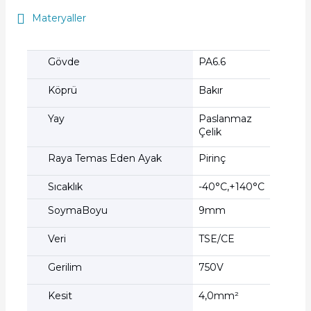
Materyaller
Gövde
PA6.6
Köprü
Bakır
Yay
Paslanmaz
Çelik
Raya Temas Eden Ayak
Pirinç
Sıcaklık
-40°C,+140°C
SoymaBoyu
9mm
Veri
TSE/CE
Gerilim
750V
Kesit
4,0mm²