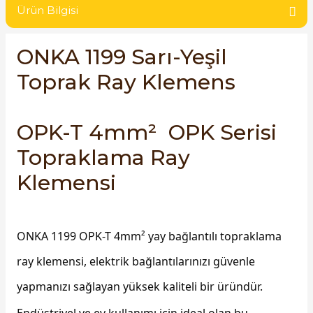
Ürün Bilgisi
SIMATIC SAFETY
Kaynakları - UPS
SIMATIC TIA PORTAL HMI Yazılımları
ONKA 1199 Sarı-Yeşil
re Kesiciler
Toprak Ray Klemens
SIMATIC Yazılım Paketleri
SIMOTION Hareket Kontrol Üniteleri
OPK-T 4mm² OPK Serisi
alterleri
SIRIUS SAFETY
Topraklama Ray
er Şalterleri
Klemensi
WinCC Unified Runtime Yazılımları
ONKA 1199 OPK-T 4mm² yay bağlantılı topraklama
ler
ray klemensi, elektrik bağlantılarınızı güvenle
ı
yapmanızı sağlayan yüksek kaliteli bir üründür.
umuşak Yol Vericiler