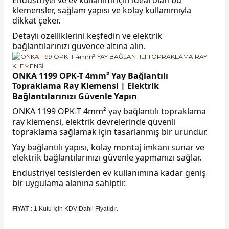
Endüstriyel ve ev kullanımı için ideal olan bu
klemensler, sağlam yapısı ve kolay kullanımıyla
dikkat çeker.
Detaylı özelliklerini keşfedin ve elektrik
bağlantılarınızı güvence altına alın.
e Pako Şalterler
ONKA 1199 OPK-T 4mm² Yay Bağlantılı
Topraklama Ray Klemensi | Elektrik
Bağlantılarınızı Güvenle Yapın
ONKA 1199 OPK-T 4mm² yay bağlantılı topraklama
ray klemensi, elektrik devrelerinde güvenli
topraklama sağlamak için tasarlanmış bir üründür.
Yay bağlantılı yapısı, kolay montaj imkanı sunar ve
elektrik bağlantılarınızı güvenle yapmanızı sağlar.
Endüstriyel tesislerden ev kullanımına kadar geniş
bir uygulama alanına sahiptir.
FİYAT :
1 Kutu İçin KDV Dahil Fiyatıdır.