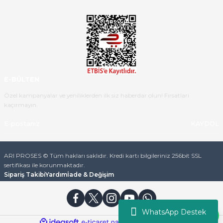
E-BÜLTEN
Özel kampanyalar ve yeniliklerden ilk siz haberdar olun! Fırsatları
kaçırmayın.
KAYDOL
ARI PROSES © Tüm hakları saklıdır. Kredi kartı bilgileriniz 256bit SSL
sertifikası ile korunmaktadır.
Sipariş Takibi
Yardım
İade & Değişim
WhatsApp Destek
ideasoft
ile
e-