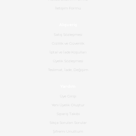
satış personeline de güzel ve
nazik ilgisi için teşekkür ederim.
İletişim Formu
Dima Kulalac | 18/05/2026
Alışveriş
Hızlı bir şekilde elimize ulaştı
Satış Sözleşmesi
güzel paketlenmişti
Gizlilik ve Güvenlik
B... K... | 16/05/2026
İptal ve İade Koşulları
Üyelik Sözleşmesi
Ürün iki gün içinde elime
Teslimat, İade, Değişim
ulaştı.Ürünün paketlenmesi
gayet başarılı hasarsız bir şekilde
teslim aldım. Bu konudaki
Yardım
hassasiyetleri ve Ürünün kalitesi
için teşekkür ederim
Üye Girişi
Yeni Üyelik Oluştur
C... K... | 16/05/2026
Sipariş Takibi
Sıkça Sorulan Sorular
Deneyimini Paylaş
Diğer yorumları göster
Şifremi Unuttum