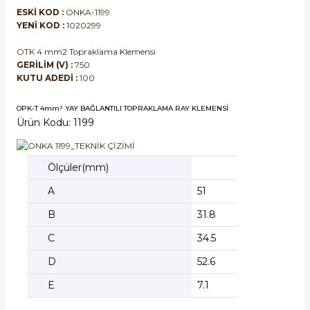
ESKİ KOD :
ONKA-1199
YENİ KOD :
1020299
OTK 4 mm2 Topraklama Klemensi
GERİLİM (V) :
750
KUTU ADEDİ :
100
OPK-T 4mm² YAY BAĞLANTILI TOPRAKLAMA RAY KLEMENSİ
Ürün Kodu: 1199
Ölçüler(mm)
A
51
B
31.8
C
34.5
D
52.6
E
7.1