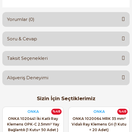
Yorumlar (0)
Soru & Cevap
Bu ürüne ilk yorumu siz yapın!
Taksit Seçenekleri
Yorum Yaz
Ürün hakkında henüz soru sorulmamış.
Alışveriş Deneyimi
Soru Sor
Orijinal kutusuyla ertesi gün
Sizin İçin Seçtiklerimiz
ulaştı elimize. Teşekkürler.
B... A... | 27/06/2026
ONKA
ONKA
%48
%48
ONKA 1020441 İki Katlı Ray
ONKA 1020064 MRK 35 mm²
Klemens OPK-C 2.5mm² Yay
Vidalı Ray Klemens Gri (1 Kutu
Satıcı ilgili ve çok yardım severdi
Bağlantılı (1 Kutu= 50 Adet )
= 20 Adet)
bundan mehmet bey ilgi ve