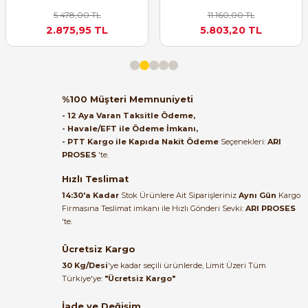
alakası için teşekkür ederim
5.478,00 TL
11.160,00 TL
2.875,95 TL
5.803,20 TL
muhammed demirci |
22/06/2026
Ürün elime eksiksiz ve hasarsız
ulaştı. Paketleme özenliydi,
%100 Müşteri Memnuniyeti
alışveriş sürecinden memnun
- 12 Aya Varan Taksitle Ödeme,
kaldım.
- Havale/EFT ile Ödeme İmkanı,
- PTT Kargo ile Kapıda Nakit Ödeme
Seçenekleri:
ARI
Kemal Toktaş | 20/06/2026
PROSES
'te.
Hızlı Teslimat
Alışveriş süreci de hızlı ve
14:30'a Kadar
Stok Ürünlere Ait Siparişleriniz
Aynı Gün
Kargo
problemsiz geçti.
Firmasına Teslimat imkanı ile Hızlı Gönderi Sevki:
ARI PROSES
'te.
Kemal Toktaş | 20/06/2026
Ücretsiz Kargo
Havale ile odeme yaptim ve
30 Kg/Desi
'ye kadar seçili ürünlerde, Limit Üzeri Tüm
tedirgindim ama saticinin
Türkiye'ye:
"Ücretsiz Kargo"
sonrasindaki iletisim ve
bilgilendirmesinden cok
İade ve Değişim