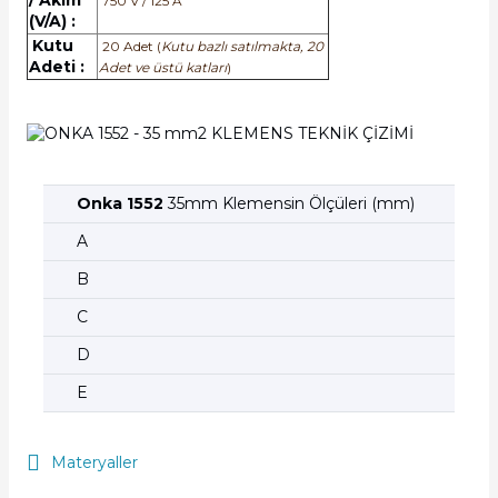
/ Akım
750 V / 125 A
(V/A) :
Kutu
20 Adet (
Kutu bazlı satılmakta, 20
Adeti :
Adet ve üstü katları
)
Onka 1552
35mm Klemensin Ölçüleri (mm)
A
B
C
D
E
Materyaller