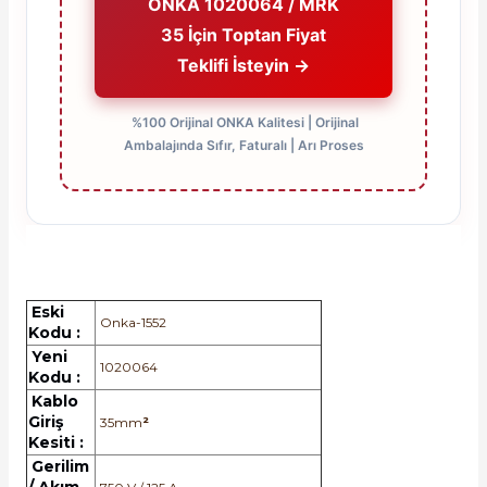
ONKA 1020064 / MRK
35 İçin Toptan Fiyat
Teklifi İsteyin →
%100 Orijinal ONKA Kalitesi | Orijinal
Ambalajında Sıfır, Faturalı | Arı Proses
Eski
Onka-1552
Kodu :
Yeni
1020064
Kodu :
Kablo
Giriş
35mm
²
Kesiti :
Gerilim