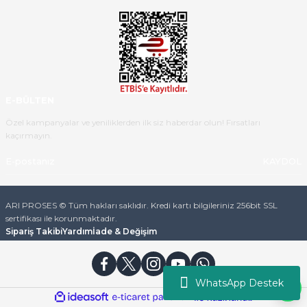
teslim aldım. Bu konudaki
hassasiyetleri ve Ürünün kalitesi
için teşekkür ederim
C... K... | 16/05/2026
Deneyimini Paylaş
Diğer yorumları göster
E-BÜLTEN
Özel kampanyalar ve yeniliklerden ilk siz haberdar olun! Fırsatları
kaçırmayın.
KAYDOL
ARI PROSES © Tüm hakları saklıdır. Kredi kartı bilgileriniz 256bit SSL
sertifikası ile korunmaktadır.
Sipariş Takibi
Yardım
İade & Değişim
WhatsApp Destek
ideasoft
ile
e-
hazırlandı.