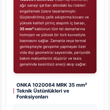
ağır sanayi şartları altındaki bu riskleri
engellemek üzere tasarlanmıştır.
Güçlendirilmiş çelik sıkıştırma kovanı ve
yüksek kaliteli pirinç alaşımlı iç barası,
35 mm²
kablonun tüm tel damarlarına
homojen ve yüksek bir tork kuvvetiyle
basmasını sağlar. Zamanla veya termal
genleşmeyle gevşeme yapmayan özel
vida dişi geometrisi sayesinde, periyodik
bakım maliyetlerini düşürür ve tesis
genelinde kesintisiz enerji akışı sağlar.
ONKA 1020064 MRK 35 mm²
Teknik Üstünlükleri ve
Fonksiyonları