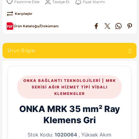
Tavsiye Et
Fiyat Alarmı
SIMATIC SAFETY
Karşılaştır
Kaynakları - UPS
SIMATIC TIA PORTAL HMI Yazılımları
Ürün Kataloğu/Dokümanı
re Kesiciler
SIMATIC Yazılım Paketleri
Ürün Bilgisi
SIMOTION Hareket Kontrol Üniteleri
alterleri
SIRIUS SAFETY
er Şalterleri
ONKA BAĞLANTI TEKNOLOJILERI | MRK
WinCC Unified Runtime Yazılımları
SERISI AĞIR HIZMET TIPI VIDALI
KLEMENSLER
ONKA MRK 35 mm² Ray
ler
Klemens Gri
ı
Stok Kodu:
1020064
, Yüksek Akım
umuşak Yol Vericiler