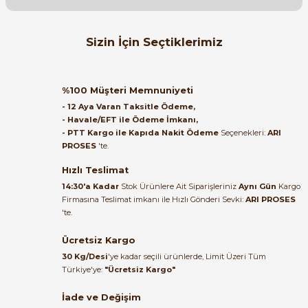
Soru Sor
Orijinal kutusuyla ertesi gün
Sizin İçin Seçtiklerimiz
ulaştı elimize. Teşekkürler.
B... A... | 27/06/2026
ONKA
%
ONKA 1020044 MRK 10 mm² Vidalı Ray Klemens Gri (1 Kutu = 100 Ade
%100 Müşteri Memnuniyeti
Satıcı ilgili ve çok yardım severdi
- 12 Aya Varan Taksitle Ödeme,
bundan mehmet bey ilgi ve
- Havale/EFT ile Ödeme İmkanı,
alakası için teşekkür ederim
- PTT Kargo ile Kapıda Nakit Ödeme
Seçenekleri:
ARI
16.320,00 TL
PROSES
'te.
8.568,00 TL
muhammed demirci |
22/06/2026
Hızlı Teslimat
ONKA
14:30'a Kadar
Stok Ürünlere Ait Siparişleriniz
Aynı Gün
Kargo
ONKA 1200 OPK Serisi 10 mm² Yay Baskılı Topraklama Ray Klemensi (
Firmasına Teslimat imkanı ile Hızlı Gönderi Sevki:
ARI PROSES
Ürün elime eksiksiz ve hasarsız
'te.
ulaştı. Paketleme özenliydi,
alışveriş sürecinden memnun
Ücretsiz Kargo
40.920,00 TL
kaldım.
21.483,00 TL
30 Kg/Desi
'ye kadar seçili ürünlerde, Limit Üzeri Tüm
Kemal Toktaş | 20/06/2026
Türkiye'ye:
"Ücretsiz Kargo"
ONKA
İade ve Değişim
ONKA 1020441 İki Katlı Ray Klemens OPK-C 2.5mm² Yay Bağlantılı (1 
Alışveriş süreci de hızlı ve