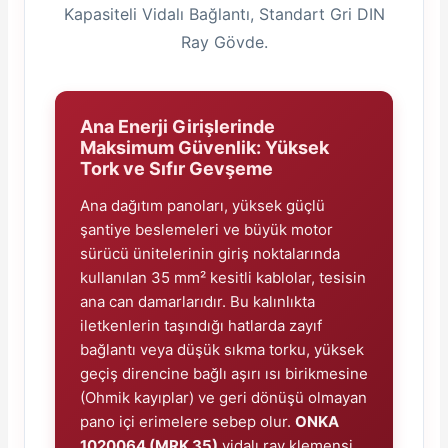
Kapasiteli Vidalı Bağlantı, Standart Gri DIN
Ray Gövde.
Ana Enerji Girişlerinde
e Pako Şalterler
Maksimum Güvenlik: Yüksek
Tork ve Sıfır Gevşeme
Ana dağıtım panoları, yüksek güçlü
şantiye beslemeleri ve büyük motor
sürücü ünitelerinin giriş noktalarında
kullanılan 35 mm² kesitli kablolar, tesisin
ana can damarlarıdır. Bu kalınlıkta
iletkenlerin taşındığı hatlarda zayıf
bağlantı veya düşük sıkma torku, yüksek
geçiş direncine bağlı aşırı ısı birikmesine
(Ohmik kayıplar) ve geri dönüşü olmayan
pano içi erimelere sebep olur.
ONKA
1020064 (MRK 35)
vidalı ray klemensi,