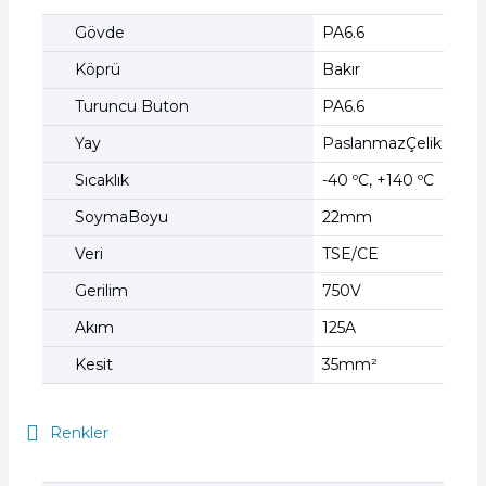
Gövde
PA6.6
Köprü
Bakır
Turuncu Buton
PA6.6
Yay
PaslanmazÇelik
Sıcaklık
-40 ºC, +140 ºC
SoymaBoyu
22mm
Veri
TSE/CE
Gerilim
750V
Akım
125A
Kesit
35mm²
Renkler