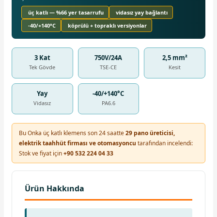
üç katlı — %66 yer tasarrufu
vidasız yay bağlantı
-40/+140°C
köprülü + topraklı versiyonlar
3 Kat
750V/24A
2,5 mm²
Tek Gövde
TSE-CE
Kesit
Yay
-40/+140°C
Vidasız
PA6.6
Bu Onka üç katlı klemens son 24 saatte
29 pano üreticisi,
elektrik taahhüt firması ve otomasyoncu
tarafından incelendi:
Stok ve fiyat için
+90 532 224 04 33
Ürün Hakkında