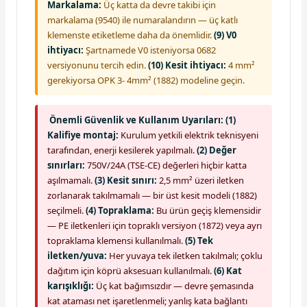
Markalama:
Üç katta da devre takibi için
markalama (9540) ile numaralandırın — üç katlı
klemenste etiketleme daha da önemlidir.
(9) V0
ihtiyacı:
Şartnamede V0 isteniyorsa 0682
versiyonunu tercih edin.
(10) Kesit ihtiyacı:
4 mm²
gerekiyorsa OPK 3- 4mm² (1882) modeline geçin.
Önemli Güvenlik ve Kullanım Uyarıları:
(1)
Kalifiye montaj:
Kurulum yetkili elektrik teknisyeni
tarafından, enerji kesilerek yapılmalı.
(2) Değer
sınırları:
750V/24A (TSE-CE) değerleri hiçbir katta
aşılmamalı.
(3) Kesit sınırı:
2,5 mm² üzeri iletken
zorlanarak takılmamalı — bir üst kesit modeli (1882)
seçilmeli.
(4) Topraklama:
Bu ürün geçiş klemensidir
— PE iletkenleri için topraklı versiyon (1872) veya ayrı
topraklama klemensi kullanılmalı.
(5) Tek
iletken/yuva:
Her yuvaya tek iletken takılmalı; çoklu
dağıtım için köprü aksesuarı kullanılmalı.
(6) Kat
karışıklığı:
Üç kat bağımsızdır — devre şemasında
kat ataması net işaretlenmeli; yanlış kata bağlantı