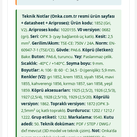
Teknik Notlar (Onka.com.tr resmi ürün sayfası
+ datasheet + Ariproses):
Ürün kodu:
1852 (Gri,
V2).
Ariproses kodu:
1020155.
V0 versiyon:
0682
(gri).
Seri:
OPK 3- (yay bağlantılı üç katlı).
Kesit:
2,5
mm².
Gerilim/Akım:
TSE-CE: 750V / 24A.
Norm:
EN-
60947-7-1 (TSE/CE).
Gövde:
PA6.6.
Köprü (iletken):
Bakır.
Buton:
PA6.6, turuncu.
Yay:
Paslanmaz çelik.
Sıcaklık:
-40°C / +140°C.
Soyma boyu:
9 mm.
Boyutlar:
A: 106 · B: 60 · C: 34,5 · D (genişlik): 5,9 mm.
Renkler (V2):
gri 1852, krem 1853, siyah 1854, mavi
1855, kahverengi 1856, kırmızı 1857, sarı 1858, yeşil
1859.
Köprü aksesuarları:
1925 (2,5/2), 1926 (2,5/3),
1927 (2,5/4), 1928 (2,5/10), 1929 (2,5/20).
Köprülü
versiyon:
1862.
Topraklı versiyon:
1872 (OPK 3-
2,5mm² üç katlı topraklı).
Durdurucu:
1202 / 1212 /
1222.
Grup etiketi:
1232.
Markalama:
9540.
Kutu
adedi:
50.
Teknik doküman:
PDF / STEP / DWG /
dxf mevcut (3D model ve teknik çizim).
Not:
Onka'da