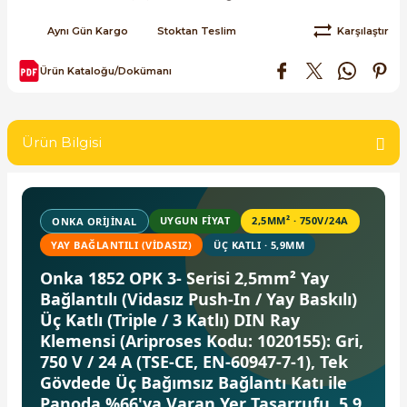
SIMATIC SAFETY
Aynı Gün Kargo
Stoktan Teslim
Karşılaştır
Kaynakları - UPS
SIMATIC TIA PORTAL HMI Yazılımları
Ürün Kataloğu/Dokümanı
re Kesiciler
SIMATIC Yazılım Paketleri
Ürün Bilgisi
SIMOTION Hareket Kontrol Üniteleri
alterleri
SIRIUS SAFETY
UYGUN FIYAT
2,5MM² · 750V/24A
ONKA ORIJINAL
er Şalterleri
WinCC Unified Runtime Yazılımları
YAY BAĞLANTILI (VIDASIZ)
ÜÇ KATLI · 5,9MM
Onka 1852 OPK 3- Serisi 2,5mm² Yay
Bağlantılı (Vidasız Push-In / Yay Baskılı)
ler
Üç Katlı (Triple / 3 Katlı) DIN Ray
Klemensi (Ariproses Kodu: 1020155): Gri,
ı
750 V / 24 A (TSE-CE, EN-60947-7-1), Tek
Gövdede Üç Bağımsız Bağlantı Katı ile
Panoda %66'ya Varan Yer Tasarrufu, 5,9
umuşak Yol Vericiler