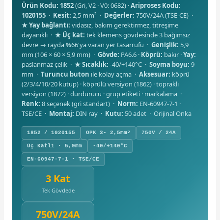
Ürün Kodu: 1852
(Gri, V2 · V0: 0682) ·
Ariproses Kodu:
1020155
·
Kesit:
2,5 mm² ·
Değerler:
750V/24A (TSE-CE) ·
★ Yay bağlantı:
vidasız, bakım gerektirmez, titreşime
dayanıklı ·
★ Üç kat:
tek klemens gövdesinde 3 bağımsız
devre → rayda %66'ya varan yer tasarrufu ·
Genişlik:
5,9
mm (106 × 60 × 5,9 mm) ·
Gövde:
PA6.6 ·
Köprü:
bakır ·
Yay:
paslanmaz çelik ·
★ Sıcaklık:
-40/+140°C ·
Soyma boyu:
9
mm ·
Turuncu buton
ile kolay açma ·
Aksesuar:
köprü
(2/3/4/10/20 kutup) · köprülü versiyon (1862) · topraklı
versiyon (1872) · durdurucu · grup etiketi · markalama ·
Renk:
8 seçenek (gri standart) ·
Norm:
EN-60947-7-1 ·
TSE/CE ·
Montaj:
DIN ray ·
Kutu:
50 adet · Orijinal Onka
1852 / 1020155
OPK 3- 2,5mm²
750V / 24A
Üç Katlı · 5,9mm
-40/+140°C
EN-60947-7-1 · TSE/CE
3 Kat
Tek Gövdede
750V/24A