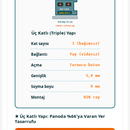
KAT 1 (ALT)
ONKA OPK 3-
DIN Ray (TS 35)
3 devre = 5,9 mm ray
Üç Katlı (Triple) Yapı
Kat sayısı
3 (bağımsız)
Bağlantı
Yay (vidasız)
Açma
Turuncu buton
Genişlik
5,9 mm
Soyma boyu
9 mm
Montaj
DIN ray
★ Üç Katlı Yapı: Panoda %66'ya Varan Yer
Tasarrufu