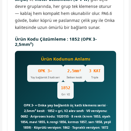
devre gruplarında, her grup tek klemense oturur
— kablaj hem kompakt hem okunabilir olur. PA6.6
gövde, bakır köprü ve paslanmaz çelik yay ile Onka
kalitesinde uzun ömürlü bir bağlantı sunar.
Ürün Kodu Çözümleme : 1852 (OPK 3-
2,5mm²)
Ürün Kodunun Anlamı
OPK 3-
2,5mm²
3 KAT
Yay bağlantılı 3 katlı seri
İletken kesiti
Triple
1852
Gri · V2
OPK 3- = Onka yay bağlantılı üç katlı klemens serisi ·
2,5mm² kesit · 1852 = gri, V2 alev sınıfı · V0 versiyonu:
0682 · Ariproses kodu: 1020155 · 8 renk (krem 1853, siyah
1854, mavi 1855, k.rengi 1856, kırmızı 1857, sarı 1858, yeşil
1859) · Köprülü versiyon: 1862 · Topraklı versiyon: 1872