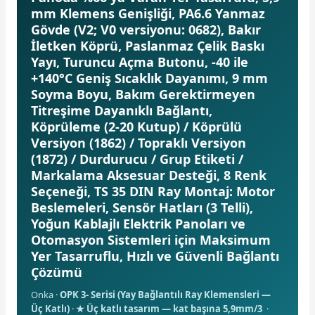
mm Klemens Genişliği, PA6.6 Yanmaz
Gövde (V2; V0 versiyonu: 0682), Bakır
İletken Köprü, Paslanmaz Çelik Baskı
Yayı, Turuncu Açma Butonu, -40 ile
+140°C Geniş Sıcaklık Dayanımı, 9 mm
Soyma Boyu, Bakım Gerektirmeyen
e Pako Şalterler
Titreşime Dayanıklı Bağlantı,
Köprüleme (2-20 Kutup) / Köprülü
Versiyon (1862) / Topraklı Versiyon
(1872) / Durdurucu / Grup Etiketi /
Markalama Aksesuar Desteği, 8 Renk
Seçeneği, TS 35 DIN Ray Montaj: Motor
Beslemeleri, Sensör Hatları (3 Telli),
Yoğun Kablajlı Elektrik Panoları ve
Otomasyon Sistemleri için Maksimum
Yer Tasarruflu, Hızlı ve Güvenli Bağlantı
Çözümü
Onka ·
OPK 3- Serisi (Yay Bağlantılı Ray Klemensleri —
Üç Katlı)
·
★ Üç katlı tasarım — kat başına 5,9mm/3
·