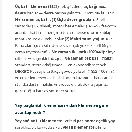
Üç katlı klemens (1852)
, tek gövdede
üç bağımsız
devre
bağlar — devre başına yalnızca ~2 mm ray kullanır.
Ne zaman üç katlı:
(1) Üçlü devre grupları:
3 telli
sensörler (+, -, sinyal), motor beslemeleri (U-V-W), faz-nötr-
anahtar hatları — her grup tek klemense oturur, kablaj
mantıksal ve okunabilir olur.
(2) Maksimum yoğunluk:
Pano alanı çok kısıtlı, devre sayısı çok yüksekse (%66'ya
varan ray tasarrufu).
Ne zaman iki katlı (1020441):
Sinyal
çiftleri (+/-) ağırlıklı kablajda.
Ne zaman tek katlı (1502):
Standart, seyrek dağıtımda — en ekonomik seçenek.
Dikkat:
Kat sayısı arttıkça gövde yükselir (1852: 106 mm)
ve etiketleme/şema disiplini önem kazanır — kat ataması
standartlaştırılmalıdır. Ariproses olarak devre yapınıza
göre doğru kat sayısını öneriyoruz.
Yay bağlantılı klemensin vidalı klemense göre
avantajı nedir?
Yay bağlantılı klemenste
iletkeni
paslanmaz çelik yay
sürekli sabit kuvvetle sıkar;
vidalı klemenste
sıkma