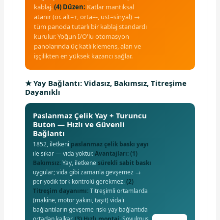
kablaj.
(4) Düzen:
Katlar mantıksal
atanır (ör. alt=+, orta=-, üst=sinyal) →
tüm panoda tutarlı bir kablaj standardı
kurulur. Yoğun I/O'lu otomasyon
panolarında üç katlı klemens, alan ve
işçilikten en yüksek kazancı sağlar.
★ Yay Bağlantı: Vidasız, Bakımsız, Titreşime
Dayanıklı
Paslanmaz Çelik Yay + Turuncu
Buton — Hızlı ve Güvenli
Bağlantı
1852, iletkeni
paslanmaz çelik baskı yayı
ile sıkar — vida yoktur.
Avantajları:
(1)
Bakımsız:
Yay, iletkene
sürekli sabit baskı
uygular; vida gibi zamanla gevşemez →
periyodik tork kontrolü gerekmez.
(2)
Titreşim dayanımı:
Titreşimli ortamlarda
(makine, motor yakını, taşıt) vidalı
bağlantıların gevşeme riski yay bağlantıda
ortadan kalkar.
(3) Hızlı montaj:
Soyulmuş