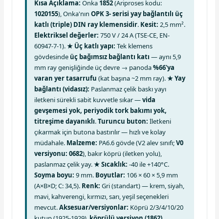
Kısa Açıklama:
Onka
1852
(Ariproses kodu:
1020155
), Onka'nın
OPK 3- serisi yay bağlantılı üç
katlı (triple) DIN ray klemensidir
.
Kesit:
2,5 mm².
Elektriksel değerler:
750 V / 24 A (TSE-CE, EN-
60947-7-1).
★ Üç katlı yapı:
Tek klemens
gövdesinde
üç bağımsız bağlantı katı
— aynı 5,9
mm ray genişliğinde üç devre → panoda
%66'ya
varan yer tasarrufu
(kat başına ~2 mm ray).
★ Yay
bağlantı (vidasız):
Paslanmaz çelik baskı yayı
iletkeni sürekli sabit kuvvetle sıkar —
vida
gevşemesi yok, periyodik tork bakımı yok,
titreşime dayanıklı
.
Turuncu buton:
İletkeni
çıkarmak için butona bastırılır — hızlı ve kolay
müdahale.
Malzeme:
PA6.6 gövde (V2 alev sınıfı;
V0
versiyonu: 0682
), bakır köprü (iletken yolu),
paslanmaz çelik yay.
★ Sıcaklık:
-40 ile +140°C.
Soyma boyu:
9 mm.
Boyutlar:
106 × 60 × 5,9 mm
(A×B×D; C: 34,5).
Renk:
Gri (standart) — krem, siyah,
mavi, kahverengi, kırmızı, sarı, yeşil seçenekleri
mevcut.
Aksesuar/versiyonlar:
Köprü 2/3/4/10/20
kutup (1925-1929),
köprülü versiyon (1862)
,