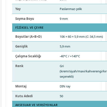
Yay
Paslanmaz çelik
Soyma Boyu
9 mm
FIZIKSEL VE ÇEVRE
Boyutlar (A×B×D)
106 × 60 × 5,9 mm (C: 34,5 mm)
Genişlik
5,9 mm
Çalışma Sıcaklığı
-40°C / +140°C
Renk
Gri
(krem/siyah/mavi/kahverengi/kırm
seçenekli)
Montaj
DIN ray
Kutu Adedi
50
AKSESUAR VE VERSIYONLAR