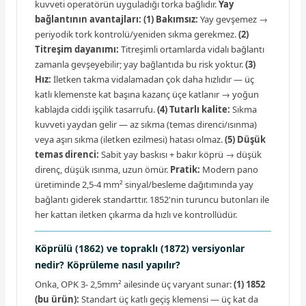
kuvveti operatörün uyguladığı torka bağlıdır.
Yay
bağlantının avantajları:
(1) Bakımsız:
Yay gevşemez →
periyodik tork kontrolü/yeniden sıkma gerekmez.
(2)
Titreşim dayanımı:
Titreşimli ortamlarda vidalı bağlantı
zamanla gevşeyebilir; yay bağlantıda bu risk yoktur.
(3)
Hız:
İletken takma vidalamadan çok daha hızlıdır — üç
katlı klemenste kat başına kazanç üçe katlanır → yoğun
kablajda ciddi işçilik tasarrufu.
(4) Tutarlı kalite:
Sıkma
kuvveti yaydan gelir — az sıkma (temas direnci/ısınma)
veya aşırı sıkma (iletken ezilmesi) hatası olmaz.
(5) Düşük
temas direnci:
Sabit yay baskısı + bakır köprü → düşük
direnç, düşük ısınma, uzun ömür.
Pratik:
Modern pano
üretiminde 2,5-4 mm² sinyal/besleme dağıtımında yay
bağlantı giderek standarttır. 1852'nin turuncu butonları ile
her kattan iletken çıkarma da hızlı ve kontrollüdür.
Köprülü (1862) ve topraklı (1872) versiyonlar
nedir? Köprüleme nasıl yapılır?
Onka, OPK 3- 2,5mm² ailesinde üç varyant sunar:
(1) 1852
(bu ürün):
Standart üç katlı geçiş klemensi — üç kat da