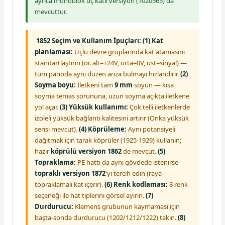
ayrıca monoblok üç katlı versiyon (1020565) da
mevcuttur.
1852 Seçim ve Kullanım İpuçları:
(1) Kat
planlaması:
Üçlü devre gruplarında kat atamasını
standartlaştırın (ör. alt=+24V, orta=0V, üst=sinyal) —
tüm panoda aynı düzen arıza bulmayı hızlandırır.
(2)
Soyma boyu:
İletkeni tam
9 mm
soyun — kısa
soyma temas sorununa, uzun soyma açıkta iletkene
yol açar.
(3) Yüksük kullanımı:
Çok telli iletkenlerde
izoleli yüksük bağlantı kalitesini artırır (Onka yüksük
serisi mevcut).
(4) Köprüleme:
Aynı potansiyeli
dağıtmak için tarak köprüler (1925-1929) kullanın;
hazır
köprülü versiyon 1862
de mevcut.
(5)
Topraklama:
PE hattı da aynı gövdede istenirse
topraklı versiyon 1872
'yi tercih edin (raya
topraklamalı kat içerir).
(6) Renk kodlaması:
8 renk
seçeneği ile hat tiplerini görsel ayırın.
(7)
Durdurucu:
Klemens grubunun kaymaması için
başta-sonda durdurucu (1202/1212/1222) takın.
(8)