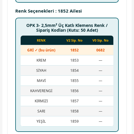
Renk Seçenekleri : 1852 Ailesi
OPK 3- 2,5mm² Üç Katlı Klemens Renk /
Sipariş Kodları (Kutu: 50 Adet)
RENK
V2 Sip. No
V0 Sip. No
GRİ ✓ (bu ürün)
1852
0682
KREM
1853
—
SİYAH
1854
—
MAVİ
1855
—
KAHVERENGİ
1856
—
KIRMIZI
1857
—
SARI
1858
—
YEŞİL
1859
—