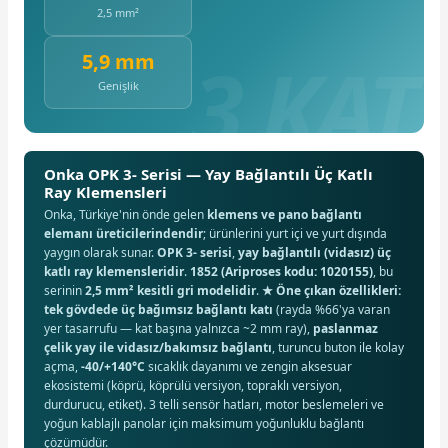
2,5 mm²
5,9 mm
Genişlik
Onka OPK 3- Serisi — Yay Bağlantılı Üç Katlı
Ray Klemensleri
Onka, Türkiye'nin önde gelen
klemens ve pano bağlantı
elemanı üreticilerindendir
; ürünlerini yurt içi ve yurt dışında
yaygın olarak sunar.
OPK 3- serisi
,
yay bağlantılı (vidasız) üç
katlı ray klemensleridir
.
1852 (Ariproses kodu: 1020155)
, bu
serinin
2,5 mm² kesitli gri modelidir
.
★ Öne çıkan özellikleri:
tek gövdede üç bağımsız bağlantı katı
(rayda %66'ya varan
yer tasarrufu — kat başına yalnızca ~2 mm ray),
paslanmaz
çelik yay ile vidasız/bakımsız bağlantı
, turuncu buton ile kolay
açma,
-40/+140°C
sıcaklık dayanımı ve zengin aksesuar
ekosistemi (köprü, köprülü versiyon, topraklı versiyon,
durdurucu, etiket). 3 telli sensör hatları, motor beslemeleri ve
yoğun kablajlı panolar için maksimum yoğunluklu bağlantı
çözümüdür.