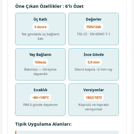
Öne Çıkan Özellikler : 6'lı Özet
Üç Katlı
Değerler
3 devre
750V/24A
Tek gövdede üç bağlantı
TSE-CE · EN-60947-7-1
katı
Yay Bağlantı
İnce Gövde
Vidasız
5,9 mm
Bakımsız — titreşime
Devre başına ~2 mm ray
dayanıklı
Sıcaklık
Versiyonlar
-40/+140°C
1862/1872
PA6.6 gövde dayanımı
Köprülü ve topraklı
versiyonlar
Tipik Uygulama Alanları: