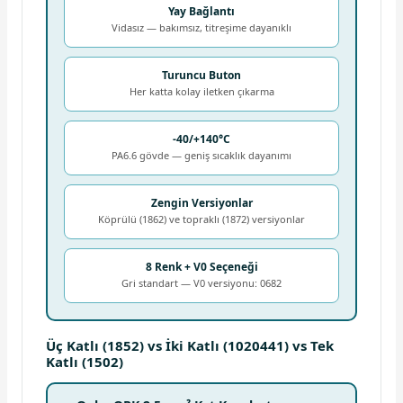
Yay Bağlantı
Vidasız — bakımsız, titreşime dayanıklı
Turuncu Buton
Her katta kolay iletken çıkarma
-40/+140°C
PA6.6 gövde — geniş sıcaklık dayanımı
Zengin Versiyonlar
Köprülü (1862) ve topraklı (1872) versiyonlar
8 Renk + V0 Seçeneği
Gri standart — V0 versiyonu: 0682
Üç Katlı (1852) vs İki Katlı (1020441) vs Tek
Katlı (1502)