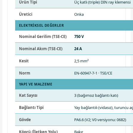
Ürün Tipi
Üç katlı (triple) DIN ray klemensi
Üretici
Onka
ELEKTRIKSEL DEĞERLER
Nominal Gerilim (TSE-CE)
750 V
Nominal Akım (TSE-CE)
24 A
Kesit
2,5 mm²
Norm
EN-60947-7-1 · TSE/CE
YAPI VE MALZEME
Kat Sayısı
3 (bağımsız bağlantı katı)
Bağlantı Tipi
Yay bağlantılı (vidasız), turuncu
Gövde
PA6.6 (V2; V0 versiyonu: 0682)
Köprü (İletken Yolu)
Bakır