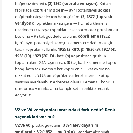
bağımsız devredir.
(2) 1862 (köprülü versiyon):
Katları
fabrikada köprülenmiş gelir — aynı potansiyeli üç kata
dağıtmak isteyenler için hazır çözüm.
(3) 1872 (topraklı
versiyon):
Topraklama katı içerir — PE hattı klemens
üzerinden DIN raya topraklanır; sensör/motor gruplarında
besleme + PE tek gövdede toplanır.
Köprüleme (1852
için):
Aynı potansiyeli komşu klemenslere dağıtmak için
tarak köprüler kullanılır:
1925 (2 kutup)
,
1926 (3)
,
1927 (4)
,
1928 (10)
,
1929 (20)
.
Dikkat:
(a)
Köprülenen grubun
toplam akımı 24A'i aşmamalı.
(b)
Üç katlı klemenste köprü
hangi kata takılıyorsa o kat köprülenir — kat ayrımına
dikkat edin.
(c)
Uzun köprüler kesilerek istenen kutup
sayısına ayarlanabilir. Ariproses olarak klemens + köprü +
durdurucu + markalama komple setini birlikte tedarik
ediyoruz.
V2 ve V0 versiyonları arasındaki fark nedir? Renk
seçenekleri var mı?
V2 ve V0
, plastik gövdenin
UL94 alev dayanım
sınıflarıdır
.
V2 (1852 — bu ürün):
Standart alev sınıfı —