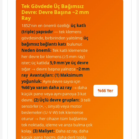
Tek Gövdede Üç Bağımsız
Devre: Devre Başına ~2 mm
Ray
1852'nin en önemli özelliği
üç katlı
(triple) yapısıdır
— tek klemens
gövdesinde, birbirinden yalıtılmış
üç
bağımsız bağlantı katı
bulunur.
Neden önemli:
Tek katlı klemenste
her devre bir klemens (≥5 mm ray)
ister; üç katlıda
5,9 mm'ye üç devre
sığar → devre başına yalnızca
~2 mm
ray
.
Avantajları:
(1) Maksimum
yoğunluk:
Aynı devre sayısı için
%66'ya varan daha az ray
→ daha
%66 Yer
küçük pano veya aynı panoya 3 kat
devre.
(2) Üçlü devre grupları:
3 telli
sensörler (+, -, sinyal) veya motor
beslemeleri (U-V-W) tek klemense
oturur → her cihazın tüm bağlantısı
tek noktada, izleme ve arıza bulma çok
kolay.
(3) Maliyet:
Daha az ray, daha
küçük pano hacmi, daha derli toplu