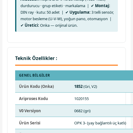
durdurucu · grup etiketi · markalama | ✔
Montaj:
DIN ray · kutu: 50 adet | ✔
Uygulama:
3 telli sensör,
motor besleme (U-V-W), yoğun pano, otomasyon |
✔
Üretici:
Onka — orijinal ürün.
Teknik Özellikler :
GENEL BILGILER
Ürün Kodu (Onka)
1852
(Gri, V2)
Ariproses Kodu
1020155
V0 Versiyon
0682 (gri)
Ürün Serisi
OPK 3- (yay bağlantılı üç katlı)