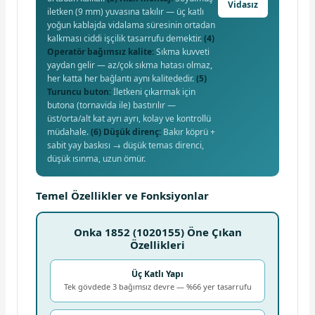
Vidasız
iletken (9 mm) yuvasına takılır — üç katlı
yoğun kablajda vidalama süresinin ortadan
kalkması ciddi işçilik tasarrufu demektir.
(4)
Operatör bağımsız kalite:
Sıkma kuvveti
yaydan gelir — az/çok sıkma hatası olmaz,
her katta her bağlantı aynı kalitededir.
(5)
Turuncu buton:
İletkeni çıkarmak için
butona (tornavida ile) bastırılır —
üst/orta/alt kat ayrı ayrı, kolay ve kontrollü
müdahale.
(6) Düşük direnç:
Bakır köprü +
sabit yay baskısı → düşük temas direnci,
düşük ısınma, uzun ömür.
Temel Özellikler ve Fonksiyonlar
Onka 1852 (1020155) Öne Çıkan
Özellikleri
Üç Katlı Yapı
Tek gövdede 3 bağımsız devre — %66 yer tasarrufu