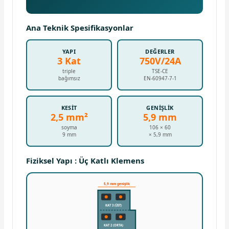
Ana Teknik Spesifikasyonlar
YAPI
DEĞERLER
3 Kat
750V/24A
triple
TSE-CE
bağımsız
EN-60947-7-1
KESIT
GENIŞLIK
2,5 mm²
5,9 mm
soyma
106 × 60
9 mm
× 5,9 mm
Fiziksel Yapı : Üç Katlı Klemens
5,9 mm genişlik
KAT 3 (ÜST)
KAT 2 (ORTA)