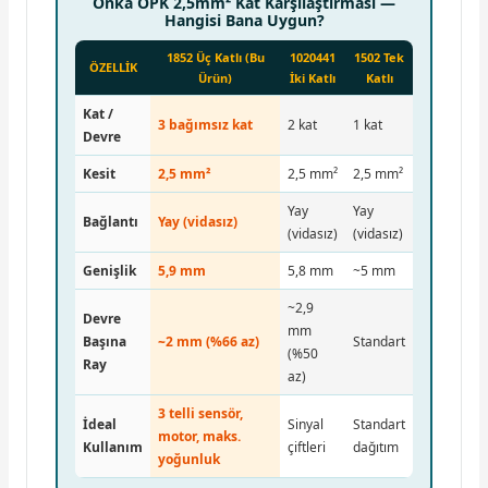
Onka OPK 2,5mm² Kat Karşılaştırması —
Hangisi Bana Uygun?
1852 Üç Katlı (Bu
1020441
1502 Tek
ÖZELLİK
Ürün)
İki Katlı
Katlı
Kat /
3 bağımsız kat
2 kat
1 kat
Devre
Kesit
2,5 mm²
2,5 mm²
2,5 mm²
Yay
Yay
Bağlantı
Yay (vidasız)
(vidasız)
(vidasız)
Genişlik
5,9 mm
5,8 mm
~5 mm
~2,9
Devre
mm
Başına
~2 mm (%66 az)
Standart
(%50
Ray
az)
3 telli sensör,
İdeal
Sinyal
Standart
motor, maks.
Kullanım
çiftleri
dağıtım
yoğunluk