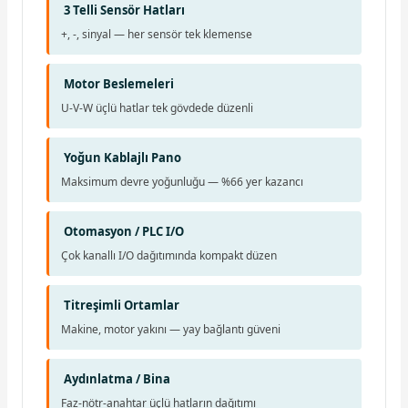
3 Telli Sensör Hatları
+, -, sinyal — her sensör tek klemense
Motor Beslemeleri
U-V-W üçlü hatlar tek gövdede düzenli
Yoğun Kablajlı Pano
Maksimum devre yoğunluğu — %66 yer kazancı
Otomasyon / PLC I/O
Çok kanallı I/O dağıtımında kompakt düzen
Titreşimli Ortamlar
Makine, motor yakını — yay bağlantı güveni
Aydınlatma / Bina
Faz-nötr-anahtar üçlü hatların dağıtımı