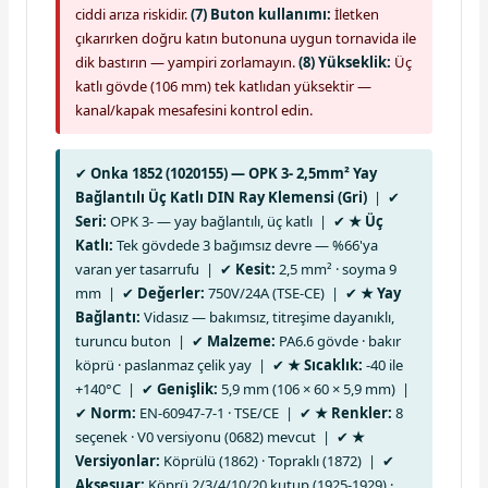
ciddi arıza riskidir.
(7) Buton kullanımı:
İletken
çıkarırken doğru katın butonuna uygun tornavida ile
dik bastırın — yampiri zorlamayın.
(8) Yükseklik:
Üç
katlı gövde (106 mm) tek katlıdan yüksektir —
kanal/kapak mesafesini kontrol edin.
✔
Onka 1852 (1020155) — OPK 3- 2,5mm² Yay
Bağlantılı Üç Katlı DIN Ray Klemensi (Gri)
| ✔
Seri:
OPK 3- — yay bağlantılı, üç katlı | ✔
★ Üç
Katlı:
Tek gövdede 3 bağımsız devre — %66'ya
varan yer tasarrufu | ✔
Kesit:
2,5 mm² · soyma 9
mm | ✔
Değerler:
750V/24A (TSE-CE) | ✔
★ Yay
Bağlantı:
Vidasız — bakımsız, titreşime dayanıklı,
turuncu buton | ✔
Malzeme:
PA6.6 gövde · bakır
köprü · paslanmaz çelik yay | ✔
★ Sıcaklık:
-40 ile
+140°C | ✔
Genişlik:
5,9 mm (106 × 60 × 5,9 mm) |
✔
Norm:
EN-60947-7-1 · TSE/CE | ✔
★ Renkler:
8
seçenek · V0 versiyonu (0682) mevcut | ✔
★
Versiyonlar:
Köprülü (1862) · Topraklı (1872) | ✔
Aksesuar:
Köprü 2/3/4/10/20 kutup (1925-1929) ·