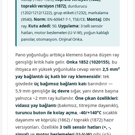
topraklı versiyon (1872)
, durdurucu
(1202/1212/1222), grup etiketi (1232), markalama
(9540).
Norm:
EN-60947-7-1, TSE/CE.
Montaj:
DIN
ray.
Kutu adedi:
50.
Uygulama:
3 telli sensör
hatları, motor beslemeleri (U-V-W), yoğun kablajlı
panolar, otomasyon. Orijinal Onka.
Pano yoğunluğu arttıkça klemens başına düşen ray
genişliği kritik hale gelir.
Onka 1852 (1020155)
, bu
ihtiyaca en yüksek yoğunlukla cevap veren
2,5 mm²
yay bağlantılı üç katlı bir ray klemensidir
: tek
gövdede
üç bağımsız bağlantı katı
barındırır —
5,9 mm genişliğe
üç devre
sığar, yani devre başına
yalnızca ~2 mm ray kullanılır.
Öne çıkan özellikleri:
vidasız yay bağlantı
(bakımsız, titreşime dayanıklı),
turuncu buton ile kolay açma
,
-40/+140°C
sıcaklık
dayanımı ve köprülü (1862) / topraklı (1872) hazır
versiyonları. Özellikle
3 telli sensör hatları (+, -,
sinyal)
ve
motor beslemeleri (U-V-W)
gibi üçlü