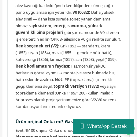
alev kaynağı kaldırıldığında kendiliğinden söner; çoğu
pano uygulaması için yeterlidir.
V0 (0682):
Daha yüksek
alev sınıfı — daha kısa sürede söner, yanan damlama
olmaz;
raylı sistem, enerji, savunma, yüksek
güvenlikli bina projeleri
gibi şartnamesinde V0 istenen
işlerde tercih edilir (OPK 3- ailesinde V0 gri renkte sunulur).
Renk seçenekleri (V2):
Gri (1852 — standart), krem
(1853), siyah (1854), mavi (1855 — genelde nötr hattı),
kahverengi (1856), kırmızı (1857), sarı (1858), yeşil (1859).
Renk kodlamasının faydası:
Faz/nötr/sinyal/DC
hatlarının görsel ayrımı → montaj ve arıza bulmada hız,
hata riskinde azalma.
Not:
PE (topraklama) için renkli
geçiş klemensi değil,
topraklı versiyon (1872)
veya ayrı
topraklama klemensi (Onka 1199/1200) kullanılmalıdır.
Ariproses olarak proje şartnamenize göre V2/V0 ve renk
kombinasyonlarını tedarik ediyoruz.
Ürün orijinal Onka mı? Garanti ve tedarik?
WhatsApp Destek
Evet, %100 orijinal Onka ürünüdür. Onka, Türkiye'nin köklü