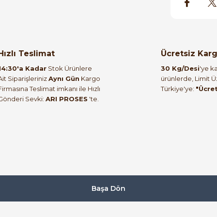
Hızlı Teslimat
Ücretsiz Kar
14:30'a Kadar
Stok Ürünlere
30 Kg/Desi
'ye ka
Ait Siparişleriniz
Aynı Gün
Kargo
ürünlerde, Limit 
Firmasına Teslimat imkanı ile Hızlı
Türkiye'ye:
"Ücre
Gönderi Sevki:
ARI PROSES
'te.
Başa Dön