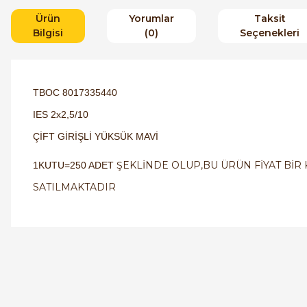
Ürün
Yorumlar
Taksit
Bilgisi
(0)
Seçenekleri
TBOC 8017335440
IES 2x2,5/10
ÇİFT GİRİŞLİ YÜKSÜK MAVİ
ŞEKLİNDE OLUP,BU ÜRÜN FİYAT BİR 
1KUTU=250 ADET
SATILMAKTADIR
Orijinal kutusuyla ertesi gün ulaştı elimize.
Teşekkürler.
Ürün hakkında henüz soru s
Bu ürüne ilk yorumu siz