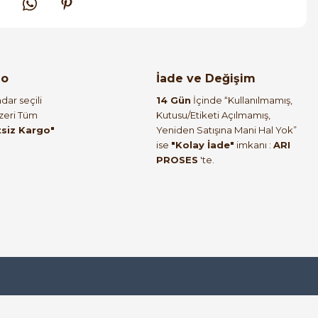
go
İade ve Değişim
dar seçili
14 Gün
İçinde “Kullanılmamış,
Üzeri Tüm
Kutusu/Etiketi Açılmamış,
tsiz Kargo"
Yeniden Satışına Mani Hal Yok”
ise
"Kolay İade"
imkanı :
ARI
PROSES
'te.