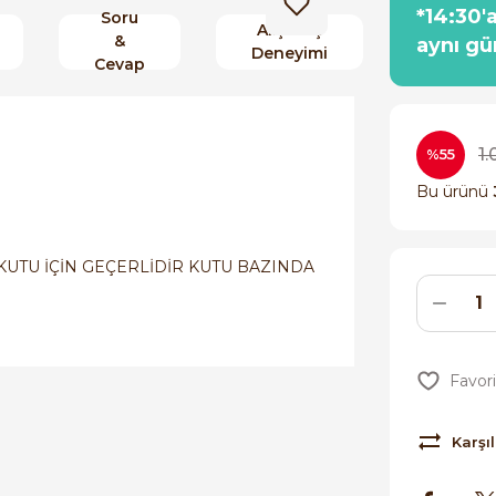
*14:30'
Soru
Alışveriş
&
aynı gü
Deneyimi
Cevap
1.
%55
Bu ürünü
KUTU İÇİN GEÇERLİDİR KUTU BAZINDA
Karşıl
orulmamış.
 yapın!