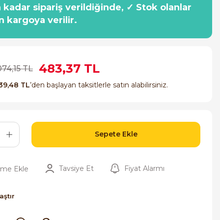
a kadar sipariş verildiğinde, ✓ Stok olanlar
n kargoya verilir.
483,37 TL
074,15 TL
39,48 TL
’den başlayan taksitlerle satın alabilirsiniz.
Sepete Ekle
Tavsiye Et
Fiyat Alarmı
aştır