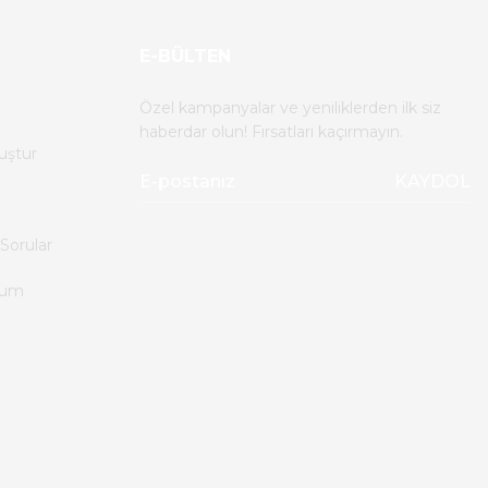
E-BÜLTEN
Özel kampanyalar ve yeniliklerden ilk siz
haberdar olun! Fırsatları kaçırmayın.
uştur
KAYDOL
Sorular
tum