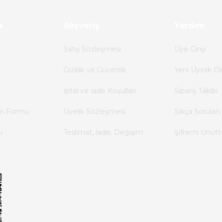
a
Alışveriş
Yardım
Satış Sözleşmesi
Üye Girişi
Gizlilik ve Güvenlik
Yeni Üyelik Ol
İptal ve İade Koşulları
Sipariş Takibi
im Formu
Üyelik Sözleşmesi
Sıkça Sorulan 
u
Teslimat, İade, Değişim
Şifremi Unut