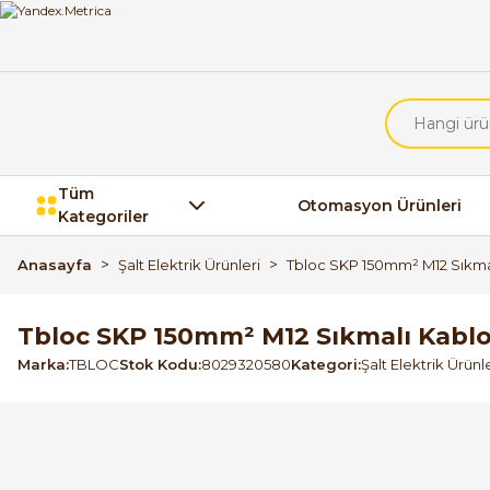
Tüm
Otomasyon Ürünleri
Kategoriler
Anasayfa
Şalt Elektrik Ürünleri
Tbloc SKP 150mm² M12 Sıkma
Tbloc SKP 150mm² M12 Sıkmalı Kablo
Marka
TBLOC
Stok Kodu
8029320580
Kategori
Şalt Elektrik Ürünl