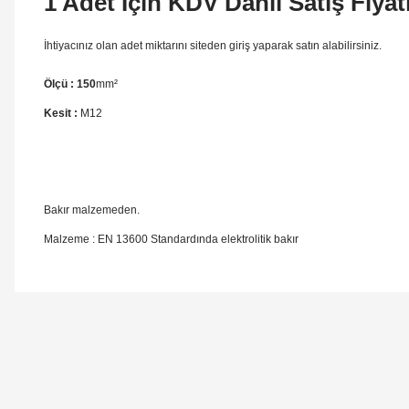
1 Adet İçin KDV Dahil Satış Fiyatı
İhtiyacınız olan adet miktarını siteden giriş yaparak satın alabilirsiniz.
Ölçü : 150
mm²
Kesit :
M12
Bakır malzemeden.
Malzeme : EN 13600 Standardında elektrolitik bakır
Orijinal kutusuyla ertesi gün ulaştı elimize.
Teşekkürler.
Ürün hakkında henüz soru s
Bu ürüne ilk yorumu siz
B... A... | 27/06/2026