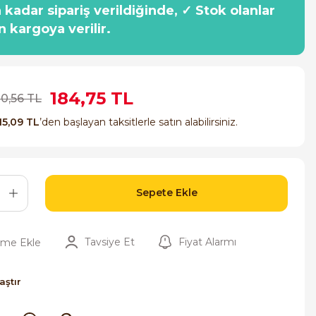
a kadar sipariş verildiğinde, ✓ Stok olanlar
n kargoya verilir.
184,75 TL
10,56 TL
15,09 TL
’den başlayan taksitlerle satın alabilirsiniz.
Sepete Ekle
Tavsiye Et
Fiyat Alarmı
aştır