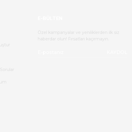
E-BÜLTEN
Özel kampanyalar ve yeniliklerden ilk siz
haberdar olun! Fırsatları kaçırmayın.
uştur
KAYDOL
Sorular
tum