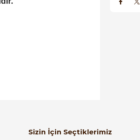
dır.
orulmamış.
 yapın!
Sizin İçin Seçtiklerimiz