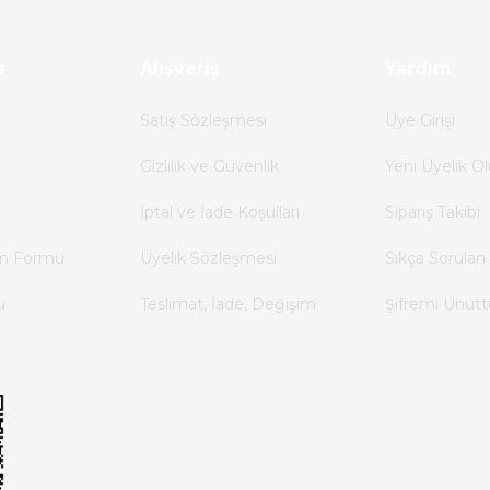
94,55 TL
a
Alışveriş
42,55 TL
Yardım
Satış Sözleşmesi
Üye Girişi
%55
Gizlilik ve Güvenlik
Yeni Üyelik Ol
 95-12
İptal ve İade Koşulları
Sipariş Takibi
im Formu
Üyelik Sözleşmesi
Sıkça Sorulan 
u
Teslimat, İade, Değişim
Şifremi Unut