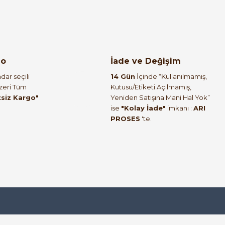
%55
 16-8
go
İade ve Değişim
dar seçili
14 Gün
İçinde “Kullanılmamış,
Üzeri Tüm
Kutusu/Etiketi Açılmamış,
tsiz Kargo"
Yeniden Satışına Mani Hal Yok”
ise
"Kolay İade"
imkanı :
ARI
5
PROSES
'te.
5-8