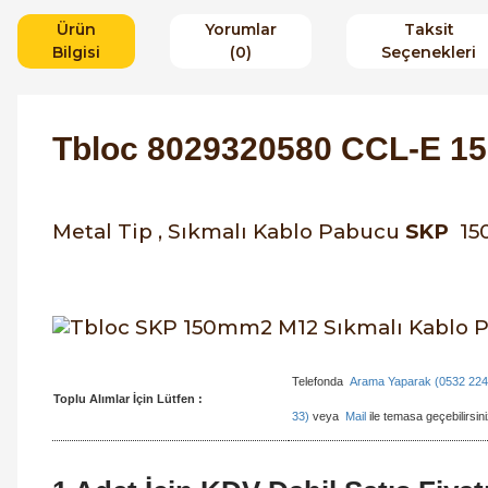
Ürün
Yorumlar
Taksit
Bilgisi
(0)
Seçenekleri
Tbloc 8029320580
CCL-E 15
Metal Tip , Sıkmalı Kablo Pabucu
SKP
1
Telefonda
Arama Yaparak (0532 224
Toplu Alımlar İçin Lütfen :
33)
veya
Mail
ile temasa geçebilirsini