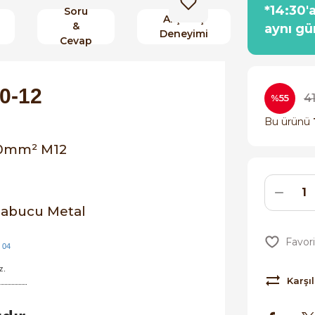
*14:30'
Soru
Alışveriş
&
aynı gü
Deneyimi
Cevap
0-12
4
%55
Bu ürünü
50mm
²
M12
 04
z.
Karşıl