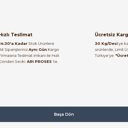
TBLOC
5
-12
Tbloc SKP 16mm² M8 Sıkmalı Kablo Pabucu CCL-E
Hızlı Teslimat
Ücretsiz Kar
34,34 TL
14:30'a Kadar
Stok Ürünlere
30 Kg/Desi
'ye ka
15,45 TL
Ait Siparişleriniz
Aynı Gün
Kargo
ürünlerde, Limit 
Firmasına Teslimat imkanı ile Hızlı
Türkiye'ye:
"Ücre
Gönderi Sevki:
ARI PROSES
'te.
TBLOC
%5
Tbloc SKP 25mm² M8 Sıkmalı Kablo Pabucu Metal CCL-E 2
45,54 TL
20,49 TL
TBLOC
Başa Dön
%55
Tbloc SKP 50mm² M10 Sıkmalı Kablo Pabucu Metal