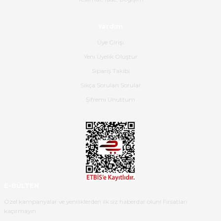
176,66 TL
Dima Kulalac | 18/05/2026
79,50 TL
Yardım
Hızlı bir şekilde elimize ulaştı
Üye Girişi
güzel paketlenmişti
Yeni Üyelik Oluştur
B... K... | 16/05/2026
Sipariş Takibi
Sıkça Sorulan Sorular
Ürün iki gün içinde elime
ulaştı.Ürünün paketlenmesi
Şifremi Unuttum
gayet başarılı hasarsız bir şekilde
teslim aldım. Bu konudaki
hassasiyetleri ve Ürünün kalitesi
için teşekkür ederim
C... K... | 16/05/2026
Deneyimini Paylaş
Diğer yorumları göster
E-BÜLTEN
Özel kampanyalar ve yeniliklerden ilk siz haberdar olun! Fırsatları
kaçırmayın.