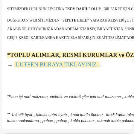
SİTEMİZDEKİ ÜRÜNÜN FİYATINA
"KDV DAHİL"
OLUP , BİR PAKET İÇİN
DOĞRUDAN WEB SİTEMİZDEN
"SEPETE EKLE"
YAPARAK ALIŞVERİŞE SİT
AKABİNDE, İHTİYACINIZ KADAR ADET/MİKTAR SEÇİMİ YAPTIKTAN SON
GEÇİP KREDİ KARTI/BANKA KARTINIZLA SİPARİŞİNİZE AİT TESLİMAT/AD
e Pako Şalterler
*TOPLU ALIMLAR, RESMİ KURUMLAR ve ÖZ
→
LÜTFEN BURAYA TIKLAYINIZ.
←
*Pano içi sarf malzeme, elektrik ve elektrikçiler için sarf malzeme , kab
*
* Taksitli fiyat , taksitli satış fiyatı , kredi kartla ödeme , kredi kartla taksi
kablo sonlandırma ,
pabuc , pabuç , kablo pabucu , sıkmalı kablo pabucu