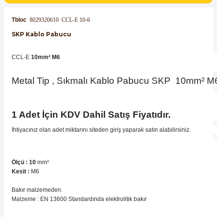
SIMATIC SAFETY
Tbloc
8029320610
CCL-E 10-6
Kaynakları - UPS
SIMATIC TIA PORTAL HMI Yazılımları
SKP Kablo Pabucu
re Kesiciler
SIMATIC Yazılım Paketleri
CCL-E
10mm² M6
SIMOTION Hareket Kontrol Üniteleri
Metal Tip , Sıkmalı Kablo Pabucu SKP 10mm² M
alterleri
SIRIUS SAFETY
1 Adet İçin KDV Dahil Satış Fiyatıdır.
er Şalterleri
WinCC Unified Runtime Yazılımları
İhtiyacınız olan adet miktarını siteden giriş yaparak satın alabilirsiniz.
Ölçü : 10
mm²
ler
Kesit :
M6
ı
Bakır malzemeden.
Malzeme : EN 13600 Standardında elektrolitik bakır
umuşak Yol Vericiler