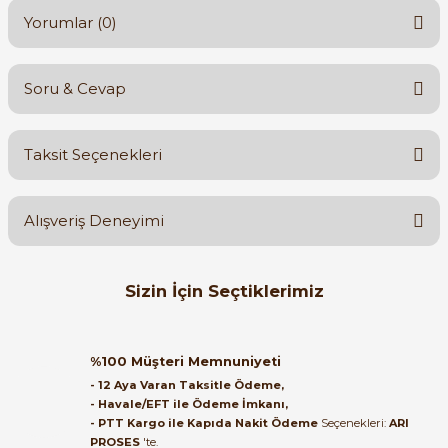
Yorumlar (0)
Soru & Cevap
Bu ürüne ilk yorumu siz yapın!
Taksit Seçenekleri
Yorum Yaz
Ürün hakkında henüz soru sorulmamış.
Alışveriş Deneyimi
Soru Sor
Orijinal kutusuyla ertesi gün
Sizin İçin Seçtiklerimiz
ulaştı elimize. Teşekkürler.
B... A... | 27/06/2026
TBLOC
%55
Tbloc SKP 120mm² M12 Sıkmalı Kablo Pabucu CCL-E 120-12
%100 Müşteri Memnuniyeti
Satıcı ilgili ve çok yardım severdi
- 12 Aya Varan Taksitle Ödeme,
bundan mehmet bey ilgi ve
- Havale/EFT ile Ödeme İmkanı,
alakası için teşekkür ederim
- PTT Kargo ile Kapıda Nakit Ödeme
Seçenekleri:
ARI
261,26 TL
PROSES
'te.