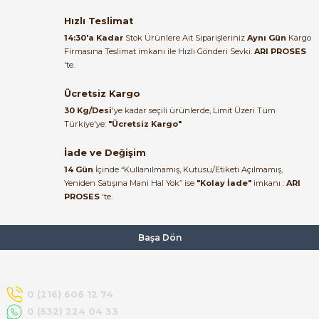
117,57 TL
muhammed demirci |
22/06/2026
Hızlı Teslimat
TBLOC
%55
14:30'a Kadar
Stok Ürünlere Ait Siparişleriniz
Aynı Gün
Kargo
Tbloc SKP 150mm² M12 Sıkmalı Kablo Pabucu CCL-E 150-12
Firmasına Teslimat imkanı ile Hızlı Gönderi Sevki:
ARI PROSES
Ürün elime eksiksiz ve hasarsız
'te.
ulaştı. Paketleme özenliydi,
alışveriş sürecinden memnun
Ücretsiz Kargo
410,56 TL
kaldım.
184,75 TL
30 Kg/Desi
'ye kadar seçili ürünlerde, Limit Üzeri Tüm
Kemal Toktaş | 20/06/2026
Türkiye'ye:
"Ücretsiz Kargo"
TBLOC
%55
İade ve Değişim
Tbloc SKP 16mm² M8 Sıkmalı Kablo Pabucu CCL-E 16-8
Alışveriş süreci de hızlı ve
14 Gün
İçinde “Kullanılmamış, Kutusu/Etiketi Açılmamış,
problemsiz geçti.
Yeniden Satışına Mani Hal Yok” ise
"Kolay İade"
imkanı :
ARI
PROSES
'te.
Kemal Toktaş | 20/06/2026
34,34 TL
15,45 TL
Havale ile odeme yaptim ve
Başa Dön
TBLOC
%55
tedirgindim ama saticinin
sonrasindaki iletisim ve
Tbloc SKP 25mm² M8 Sıkmalı Kablo Pabucu Metal CCL-E 25-8
bilgilendirmesinden cok
memnun kaldim. Kesinlikle
0 (216) 606 12 74
tavsiye ederim.
0 (532) 224 04 33
45,54 TL