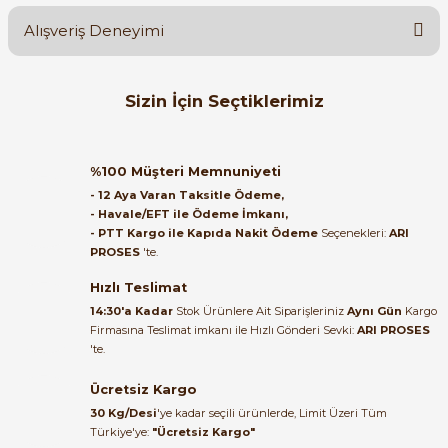
Alışveriş Deneyimi
Soru Sor
Orijinal kutusuyla ertesi gün
Sizin İçin Seçtiklerimiz
ulaştı elimize. Teşekkürler.
e Pako Şalterler
B... A... | 27/06/2026
Mutlusan
%45
Mutlusan Mut-30 3x25 A Trifaze Erkek Fiş
%100 Müşteri Memnuniyeti
Satıcı ilgili ve çok yardım severdi
- 12 Aya Varan Taksitle Ödeme,
bundan mehmet bey ilgi ve
- Havale/EFT ile Ödeme İmkanı,
alakası için teşekkür ederim
- PTT Kargo ile Kapıda Nakit Ödeme
Seçenekleri:
ARI
234,92 TL
PROSES
'te.
129,21 TL
muhammed demirci |
22/06/2026
Hızlı Teslimat
Mutlusan
%45
14:30'a Kadar
Stok Ürünlere Ait Siparişleriniz
Aynı Gün
Kargo
Mutlusan Çiftli Kablo Kroşesi (20’LİK) - 001 048 090001 00 00
Firmasına Teslimat imkanı ile Hızlı Gönderi Sevki:
ARI PROSES
Ürün elime eksiksiz ve hasarsız
'te.
ulaştı. Paketleme özenliydi,
alışveriş sürecinden memnun
Ücretsiz Kargo
280,80 TL
kaldım.
154,44 TL
30 Kg/Desi
'ye kadar seçili ürünlerde, Limit Üzeri Tüm
Kemal Toktaş | 20/06/2026
Türkiye'ye:
"Ücretsiz Kargo"