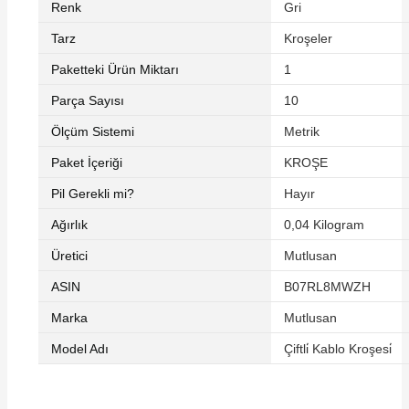
Renk
‎Gri
Tarz
‎Kroşeler
Paketteki Ürün Miktarı
‎1
Parça Sayısı
‎10
Ölçüm Sistemi
‎Metrik
Paket İçeriği
‎KROŞE
Pil Gerekli mi?
‎Hayır
Ağırlık
‎0,04 Kilogram
Üretici
‎Mutlusan
ASIN
‎B07RL8MWZH
Marka
‎Mutlusan
Model Adı
‎Çiftli̇ Kablo Kroşesi̇