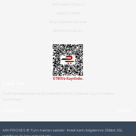
Yeni Üyelik Oluştur
B... K... | 16/05/2026
Sipariş Takibi
Sıkça Sorulan Sorular
Ürün iki gün içinde elime
ulaştı.Ürünün paketlenmesi
Şifremi Unuttum
gayet başarılı hasarsız bir şekilde
teslim aldım. Bu konudaki
hassasiyetleri ve Ürünün kalitesi
için teşekkür ederim
C... K... | 16/05/2026
Deneyimini Paylaş
Diğer yorumları göster
E-BÜLTEN
Özel kampanyalar ve yeniliklerden ilk siz haberdar olun! Fırsatları
kaçırmayın.
KAYDOL
ARI PROSES © Tüm hakları saklıdır. Kredi kartı bilgileriniz 256bit SSL
sertifikası ile korunmaktadır.