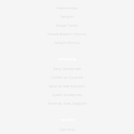
bana ulaşımına kadar ilgi ve
alakaları üst düzeydi itina ile
Hakkımızda
tavsiye ederim
912,00 TL
İletişim
615,60 TL
Ahmet Çağın | 20/06/2026
Kargo Takibi
Havale Bildirim Formu
Ürün sorunsuz ulaştı havalı
İletişim Formu
poşetlerle gönderim yapıyorlar.
Ürünün kodu XDR-240e-24 yeni
ürün geliyor.
Alışveriş
B... K... | 16/06/2026
Satış Sözleşmesi
Gizlilik ve Güvenlik
Gerçekten harika ve etkileyici
İptal ve İade Koşulları
olmuş, tam istediğim gibi. Ayrıca
satış personeline de güzel ve
Üyelik Sözleşmesi
nazik ilgisi için teşekkür ederim.
Teslimat, İade, Değişim
Dima Kulalac | 18/05/2026
Yardım
Hızlı bir şekilde elimize ulaştı
Üye Girişi
güzel paketlenmişti