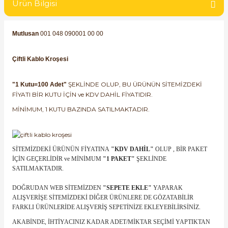
Ürün Bilgisi
SIMATIC SAFETY
Kaynakları - UPS
SIMATIC TIA PORTAL HMI Yazılımları
Mutlusan
001 048 090001 00 00
re Kesiciler
SIMATIC Yazılım Paketleri
Çiftli Kablo Kroşesi
SIMOTION Hareket Kontrol Üniteleri
ŞEKLİNDE OLUP, BU ÜRÜNÜN SİTEMİZDEKİ
"1 Kutu=100 Adet"
FİYATI BİR KUTU İÇİN ve KDV DAHİL FİYATIDIR.
alterleri
SIRIUS SAFETY
MİNİMUM, 1 KUTU BAZINDA SATILMAKTADIR.
er Şalterleri
WinCC Unified Runtime Yazılımları
SİTEMİZDEKİ ÜRÜNÜN FİYATINA
"KDV DAHİL"
OLUP , BİR PAKET
İÇİN GEÇERLİDİR ve MİNİMUM
"1 PAKET"
ŞEKLİNDE
SATILMAKTADIR.
ler
DOĞRUDAN WEB SİTEMİZDEN
"SEPETE EKLE"
YAPARAK
ALIŞVERİŞE SİTEMİZDEKİ DİĞER ÜRÜNLERE DE GÖZATABİLİR
ı
FARKLI ÜRÜNLERİDE ALIŞVERİŞ SEPETİNİZE EKLEYEBİLİRSİNİZ.
AKABİNDE, İHTİYACINIZ KADAR ADET/MİKTAR SEÇİMİ YAPTIKTAN
umuşak Yol Vericiler