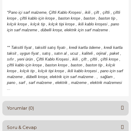
*Pano içi sarf malzeme, Çiftli Kablo Kroşesi , ikili , çift , çiftli , çiftli
kroşe , çiftli kablo için kroşe , baston kroşe , baston , baston tip ,
kılçık kroşe , kılçık tip , kılçık tipi kroşe , ikili kablo kroşesi , pano
için sarf malzeme , dübelli kroşe, elektrik için sarf malzeme .
*
* Taksitli fiyat , taksitli satış fiyatı , kredi kartla ödeme , kredi kartla
taksit , uygun fiyat , satış , satın al , ucuz , kaliteli , orjinal , paket ,
sıfır , yeni ürün ,
Çiftli Kablo Kroşesi , ikili , çift , çiftli , çiftli kroşe ,
çiftli kablo için kroşe , baston kroşe , baston , baston tip , kılçık
kroşe , kılçık tip , kılçık tipi kroşe , ikili kablo kroşesi , pano için sarf
malzeme , dübelli kroşe, elektrik için sarf malzeme .
, sağlam ,
pano , sarf , sarf malzeme , elektrik , malzeme , elektrik malzemesi
...
Yorumlar (0)
Soru & Cevap