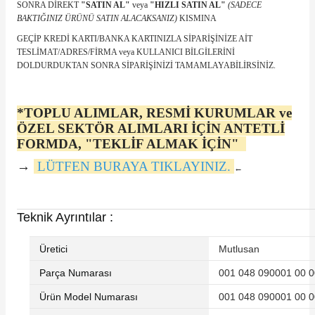
SONRA DİREKT
"SATIN AL"
veya
"HIZLI SATIN AL"
(SADECE
BAKTIĞINIZ ÜRÜNÜ SATIN ALACAKSANIZ)
KISMINA
GEÇİP KREDİ KARTI/BANKA KARTINIZLA SİPARİŞİNİZE AİT
TESLİMAT/ADRES/FİRMA veya KULLANICI BİLGİLERİNİ
DOLDURDUKTAN SONRA SİPARİŞİNİZİ TAMAMLAYABİLİRSİNİZ.
e Pako Şalterler
*TOPLU ALIMLAR, RESMİ KURUMLAR ve
ÖZEL SEKTÖR ALIMLARI İÇİN ANTETLİ
FORMDA, "TEKLİF ALMAK İÇİN"
→
LÜTFEN BURAYA TIKLAYINIZ.
←
Teknik Ayrıntılar :
Üretici
‎Mutlusan
Parça Numarası
‎001 048 090001 00 
Ürün Model Numarası
‎001 048 090001 00 