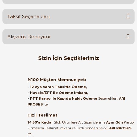
Bu ürüne ilk yorumu siz yapın!
Taksit Seçenekleri
Yorum Yaz
Ürün hakkında henüz soru sorulmamış.
Alışveriş Deneyimi
Soru Sor
Orijinal kutusuyla ertesi gün
Sizin İçin Seçtiklerimiz
ulaştı elimize. Teşekkürler.
B... A... | 27/06/2026
Mutlusan
Mutlusan 074 048 050017 20 Lik Kapaklı Geçmeli Antigron Boru Kro
%100 Müşteri Memnuniyeti
Satıcı ilgili ve çok yardım severdi
- 12 Aya Varan Taksitle Ödeme,
bundan mehmet bey ilgi ve
- Havale/EFT ile Ödeme İmkanı,
alakası için teşekkür ederim
- PTT Kargo ile Kapıda Nakit Ödeme
Seçenekleri:
ARI
978,00 TL
PROSES
'te.
537,90 TL
muhammed demirci |
22/06/2026
Hızlı Teslimat
Mutlusan
%45
14:30'a Kadar
Stok Ürünlere Ait Siparişleriniz
Aynı Gün
Kargo
Mutlusan 16 Lık Antigron Boru Kroşesi Kapaklı 074 048 050016
Firmasına Teslimat imkanı ile Hızlı Gönderi Sevki:
ARI PROSES
Ürün elime eksiksiz ve hasarsız
'te.
ulaştı. Paketleme özenliydi,