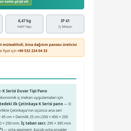
ır kablo girişli alt
6,47 kg
IP 41
Hafif Yapı
İç Mekan
sat müteahhidi, bina dağıtım panosu üreticisi
 fiyat için
+90 532 224 04 33
un
K Serisi Duvar Tipi Pano
konomik iç mekan uygulamaları için
tedeki ilk Çetinkaya K Serisi pano
— D
 birlikte Çetinkaya'nın üçüncü ana seri
45 cm × Derinlik 25 cm (350 × 450 × 250
410 × 250 mm.
İç taban sacı:
295 × 395 mm
³)
— orta segment, küçük-orta projeler