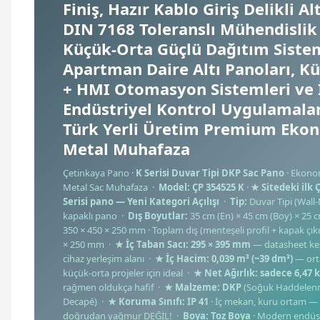
Finiş, Hazır Kablo Giriş Delikli Al
DIN 7168 Toleranslı Mühendislik
Küçük-Orta Güçlü Dağıtım Sistem
Apartman Daire Altı Panoları, K
+ HMI Otomasyon Sistemleri ve
Endüstriyel Kontrol Uygulamaları
Türk Yerli Üretim Premium Eko
Metal Muhafaza
Çetinkaya Pano ·
K Serisi Duvar Tipi DKP Sac Pano
· Ekono
Metal Sac Muhafaza ·
Model: ÇP 354525 K
·
★ Sitedeki ilk 
Serisi pano — Yeni Kategori Açılışı
·
Tip:
Duvar Tipi (Wal
kapaklı pano ·
Dış Boyutlar:
35 cm (En) × 45 cm (Boy) × 25 c
350 × 450 × 250 mm · Toplam dış (menteşeli profil + kapak çıkın
× 250 mm ·
★ İç Taban Sacı: 295 × 395 mm
— datasheet kes
cihaz yerleşim alanı ·
★ İç Hacim: 0,039 m³ (~39 dm³)
— ort
küçük-orta projeler için ideal ·
★ Net Ağırlık: sadece 6,47 
rağmen oldukça hafif ·
★ Malzeme: DKP
(Soğuk Haddelenm
Decapé) ·
★ Koruma Sınıfı: IP 41
· İç mekan, kuru ortam — s
doğrudan yağmur DEĞİL! ·
Boya: Toz Boya
· Modern endüst