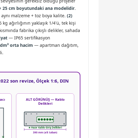
t seviyesinin gereksiz olduğu projeler
 × 25 cm boyutundaki ana modelidir
.
e aynı malzeme + toz boya kalite.
(2)
kg ağırlığının yaklaşık 1/4'ü, tek kişi
ısmında fabrika çıkışlı delikler, sahada
iyat
— IP65 sertifikasyon
9 dm³ orta hacim
— apartman dağıtım,
i.
022 son revize, Ölçek 1:6, DIN
acı
ALT GÖRÜNÜŞ — Kablo
Delikleri
★ Hazır Kablo Giriş Delikleri
390 mm (alt taban)