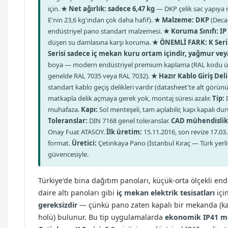
için.
★ Net ağırlık: sadece 6,47 kg
— DKP çelik sac yapıya 
E'nin 23,6 kg'ından çok daha hafif).
★ Malzeme: DKP
(Deca
endüstriyel pano standart malzemesi.
★ Koruma Sınıfı: IP
düşen su damlasına karşı koruma.
★ ÖNEMLİ FARK: K Serisi
Serisi sadece iç mekan kuru ortam içindir, yağmur ve
boya — modern endüstriyel premium kaplama (RAL kodu üreti
genelde RAL 7035 veya RAL 7032).
★ Hazır Kablo Giriş Deli
standart kablo geçiş delikleri vardır (datasheet'te alt görü
matkapla delik açmaya gerek yok, montaj süresi azalır.
Tip:
D
muhafaza.
Kapı:
Sol menteşeli, tam açılabilir, kapı kapalı d
Toleranslar:
DIN 7168 genel toleranslar.
CAD mühendislik
Onay Fuat ATASOY.
İlk üretim:
15.11.2016, son revize 17.03
format.
Üretici:
Çetinkaya Pano (İstanbul Kıraç — Türk yerli
güvencesiyle.
Türkiye'de bina dağıtım panoları, küçük-orta ölçekli end
daire altı panoları gibi
iç mekan elektrik tesisatları
içi
gereksizdir
— çünkü pano zaten kapalı bir mekanda (kaz
holü) bulunur. Bu tip uygulamalarda
ekonomik IP41 me