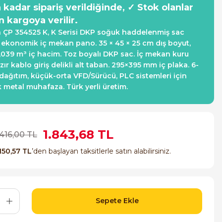
a kadar sipariş verildiğinde, ✓ Stok olanlar
n kargoya verilir.
 ÇP 354525 K, K Serisi DKP soğuk haddelenmiş sac
i ekonomik iç mekan pano. 35 × 45 × 25 cm dış boyut,
0,039 m³ iç hacim. Toz boyalı DKP sac. İç mekan kuru
ır kablo giriş delikli alt taban. 295×395 mm iç plaka. 6-
dağıtım, küçük-orta VFD/Sürücü, PLC sistemleri için
metal muhafaza. Türk yerli üretim.
1.843,68 TL
.416,00 TL
150,57 TL
’den başlayan taksitlerle satın alabilirsiniz.
Sepete Ekle