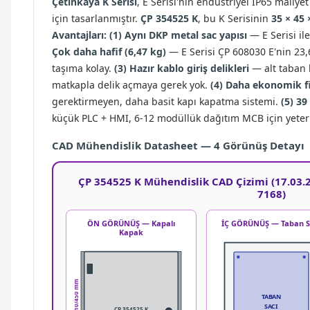
Çetinkaya K Serisi
, E Serisi'nin endüstriyel IP65 maliye
için tasarlanmıştır.
ÇP 354525 K
, bu K Serisinin
35 × 45
Avantajları:
(1) Aynı DKP metal sac yapısı
— E Serisi il
Çok daha hafif (6,47 kg)
— E Serisi ÇP 608030 E'nin 23,6 
taşıma kolay.
(3) Hazır kablo giriş delikleri
— alt taban k
matkapla delik açmaya gerek yok.
(4) Daha ekonomik f
gerektirmeyen, daha basit kapı kapatma sistemi.
(5) 3
küçük PLC + HMI, 6-12 modüllük dağıtım MCB için yeterl
CAD Mühendislik Datasheet — 4 Görünüş Detayı
ÇP 354525 K Mühendislik CAD Çizimi (17.03.2
7168)
ÖN GÖRÜNÜŞ — Kapalı
İÇ GÖRÜNÜŞ — Taban S
Kapak
410/450 mm
TABAN
SACI
ÇP 354525 K