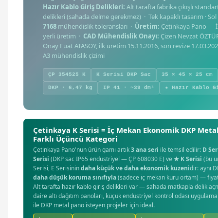
Hazır Kablo Giriş Delikleri:
Alt tarafta fabrika çıkışlı standa
delikleri (sahada delme gerekmez) · Tek kapaklı tasarım · So
7168
mühendislik toleransları ·
Üretim:
Çetinkaya Pano — İ
yerli üretim ·
CAD Mühendislik Onayı:
Çizen Nevzat ÖZTÜR
Onay Fuat ATASOY, ilk üretim 15.11.2016, son revize 17.03.20
A3 mühendislik çizimi
ÇP 354525 K
K Serisi DKP Sac
35 × 45 × 25 cm
DKP · 6,47 kg
IP 41 · ~39 dm³
★ Hazır Kablo G
Çetinkaya K Serisi = İç Mekan Ekonomik DKP Metal
Farklı Üçüncü Kategori
Çetinkaya Pano'nun ürün gamı artık
3 ana seri
ile temsil edilir:
D Ser
Serisi
(DKP sac IP65 endüstriyel — ÇP 608030 E) ve
★ K Serisi
(bu 
Serisi, E Serisinin
daha küçük ve daha ekonomik kuzeni
dir: aynı 
daha düşük koruma sınıfıyla
(sadece iç mekan kuru ortam) — fiyat v
Alt tarafta hazır kablo giriş delikleri var — sahada matkapla delik a
daire altı dağıtım panoları, küçük endüstriyel kontrol odası uygulam
ile DKP metal pano isteyen projeler için ideal.