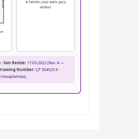
395 mm
★ Fabrika çıkışlı kablo geçiş
delikleri
 mm
 ·
Son Revize:
17.03.2022 (Rev. A —
Drawing Number:
ÇP 354525 K ·
 hesaplaması).