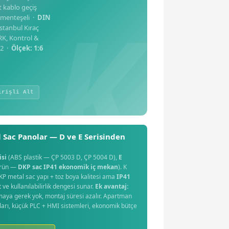
rt kablo geçiş
l menteşeli ·
DIN
stanbul Kıraç
K, Kontrol &
22 ·
Ölçek: 1:6
irişli Alt
 Sac Panolar — D ve E Serisinden
isi
(ABS plastik — ÇP 5003 D, ÇP 5004 D),
E
ürün —
DKP sac IP41 ekonomik iç mekan
). K
DKP metal sac yapı + toz boya kalitesi ama
IP41
e kullanılabilirlik dengesi sunar.
Ek avantaj:
çmaya gerek yok, montaj süresi azalır. Apartman
aları, küçük PLC + HMI sistemleri, ekonomik bütçe