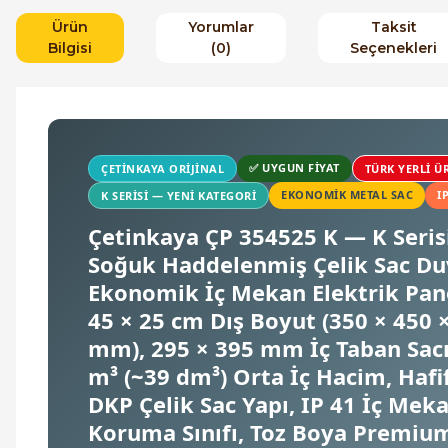
Ürün
Yorumlar
Taksit
Bilgisi
(0)
Seçenekleri
✅ UYGUN FIYAT
ÇETINKAYA ORIJINAL
TÜRK YERLI ÜR
EKONOMIK METAL SAC
I
K SERISI — YENI KATEGORI
Çetinkaya ÇP 354525 K — K Seris
Soğuk Haddelenmiş Çelik Sac Duv
Ekonomik İç Mekan Elektrik Pan
45 × 25 cm Dış Boyut (350 × 450 
mm), 295 × 395 mm İç Taban Sacı
m³ (~39 dm³) Orta İç Hacim, Hafi
DKP Çelik Sac Yapı, IP 41 İç Mek
Koruma Sınıfı, Toz Boya Premiu