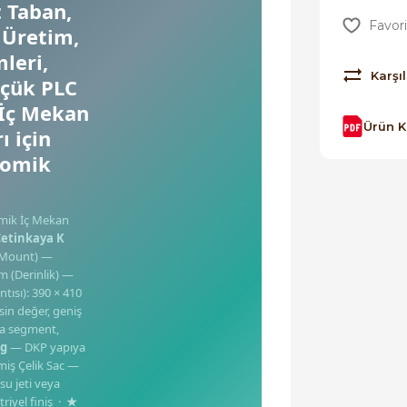
t Taban,
 Üretim,
leri,
Karşıl
üçük PLC
 İç Mekan
Ürün 
 için
nomik
mik İç Mekan
Çetinkaya K
l-Mount) —
m (Derinlik) —
tısı): 390 × 410
in değer, geniş
a segment,
kg
— DKP yapıya
iş Çelik Sac —
u jeti veya
riyel finiş ·
★