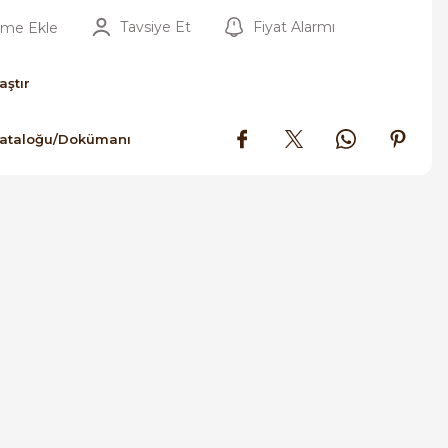
Tavsiye Et
Fiyat Alarmı
aştır
Kataloğu/Dokümanı