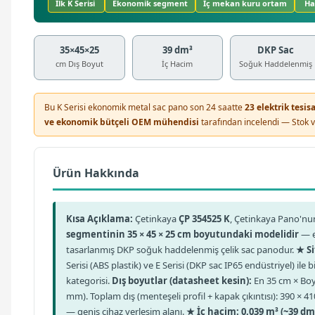
İlk K Serisi
Ekonomik segment
İç mekan kuru ortam
Haz
35×45×25
39 dm³
DKP Sac
cm Dış Boyut
İç Hacim
Soğuk Haddelenmiş
Bu K Serisi ekonomik metal sac pano son 24 saatte
23 elektrik tesi
ve ekonomik bütçeli OEM mühendisi
tarafından incelendi — Stok ve
Ürün Hakkında
Kısa Açıklama:
Çetinkaya
ÇP 354525 K
, Çetinkaya Pano'n
segmentinin 35 × 45 × 25 cm boyutundaki modelidir
— e
tasarlanmış DKP soğuk haddelenmiş çelik sac panodur.
★ Si
Serisi (ABS plastik) ve E Serisi (DKP sac IP65 endüstriyel) ile
kategorisi.
Dış boyutlar (datasheet kesin):
En 35 cm × Boy 
mm). Toplam dış (menteşeli profil + kapak çıkıntısı): 390 × 
— geniş cihaz yerleşim alanı.
★ İç hacim: 0,039 m³ (~39 dm