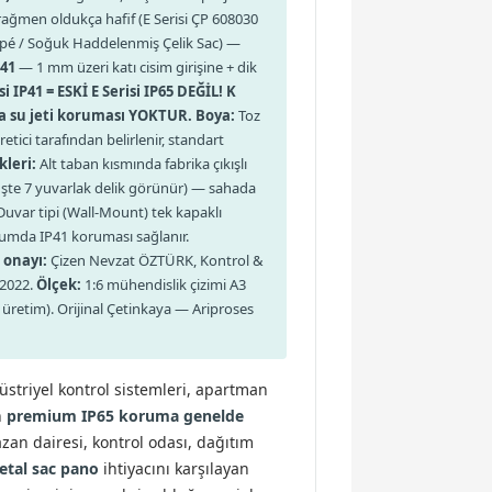
rağmen oldukça hafif (E Serisi ÇP 608030
pé / Soğuk Haddelenmiş Çelik Sac) —
 41
— 1 mm üzeri katı cisim girişine + dik
 IP41 = ESKİ E Serisi IP65 DEĞİL! K
ya su jeti koruması YOKTUR.
Boya:
Toz
ci tarafından belirlenir, standart
kleri:
Alt taban kısmında fabrika çıkışlı
nüşte 7 yuvarlak delik görünür) — sahada
uvar tipi (Wall-Mount) tek kapaklı
urumda IP41 koruması sağlanır.
 onayı:
Çizen Nevzat ÖZTÜRK, Kontrol &
.2022.
Ölçek:
1:6 mühendislik çizimi A3
 üretim). Orijinal Çetinkaya — Ariproses
üstriyel kontrol sistemleri, apartman
n
premium IP65 koruma genelde
an dairesi, kontrol odası, dağıtım
tal sac pano
ihtiyacını karşılayan