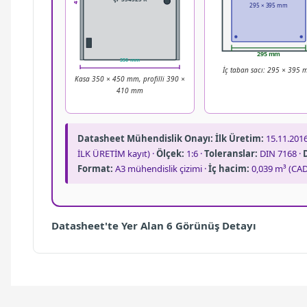
295 × 395 mm
295 mm
350 mm
İç taban sacı: 295 × 395
390 mm
Kasa 350 × 450 mm, profilli 390 ×
410 mm
Datasheet Mühendislik Onayı:
İlk Üretim:
15.11.2016
İLK ÜRETİM kayıt) ·
Ölçek:
1:6 ·
Toleranslar:
DIN 7168 ·
Format:
A3 mühendislik çizimi ·
İç hacim:
0,039 m³ (CAD
Datasheet'te Yer Alan 6 Görünüş Detayı