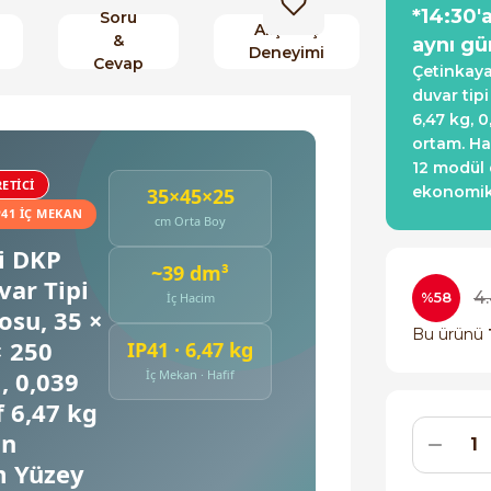
*14:30'
Soru
Alışveriş
&
aynı gü
Deneyimi
Cevap
Çetinkaya
duvar tip
6,47 kg, 
ortam. Haz
12 modül 
ETICI
ekonomik 
35×45×25
P41 İÇ MEKAN
cm Orta Boy
i DKP
~39 dm³
ar Tipi
4
%58
İç Hacim
osu, 35 ×
Bu ürünü
× 250
IP41 · 6,47 kg
, 0,039
İç Mekan · Hafif
f 6,47 kg
an
m Yüzey