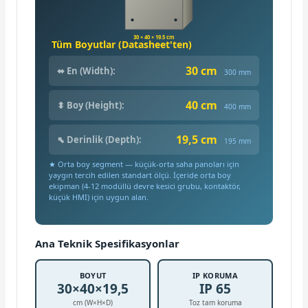
30 × 40 × 19,5 cm
Tüm Boyutlar (Datasheet'ten)
30 cm
⬌ En (Width):
300 mm
40 cm
⬍ Boy (Height):
400 mm
19,5 cm
⬉ Derinlik (Depth):
195 mm
★ Orta boy segment — küçük-orta saha panoları için
yaygın tercih edilen standart ölçü. İçeride orta boy
ekipman (4-12 modüllü devre kesici grubu, kontaktör,
küçük HMI) için uygun alan.
Ana Teknik Spesifikasyonlar
BOYUT
IP KORUMA
30×40×19,5
IP 65
cm (W×H×D)
Toz tam koruma