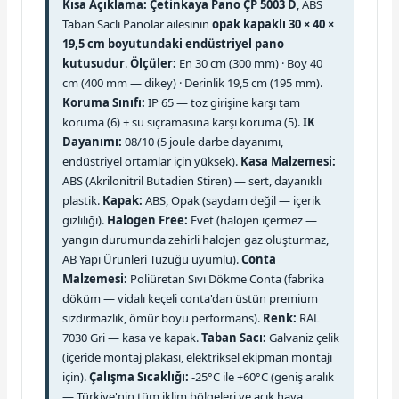
Kısa Açıklama:
Çetinkaya Pano ÇP 5003 D
, ABS
Taban Saclı Panolar ailesinin
opak kapaklı 30 × 40 ×
19,5 cm boyutundaki endüstriyel pano
kutusudur
.
Ölçüler:
En 30 cm (300 mm) · Boy 40
cm (400 mm — dikey) · Derinlik 19,5 cm (195 mm).
Koruma Sınıfı:
IP 65 — toz girişine karşı tam
koruma (6) + su sıçramasına karşı koruma (5).
IK
Dayanımı:
08/10 (5 joule darbe dayanımı,
endüstriyel ortamlar için yüksek).
Kasa Malzemesi:
ABS (Akrilonitril Butadien Stiren) — sert, dayanıklı
plastik.
Kapak:
ABS, Opak (saydam değil — içerik
gizliliği).
Halogen Free:
Evet (halojen içermez —
yangın durumunda zehirli halojen gaz oluşturmaz,
AB Yapı Ürünleri Tüzüğü uyumlu).
Conta
Malzemesi:
Poliüretan Sıvı Dökme Conta (fabrika
döküm — vidalı keçeli conta'dan üstün premium
sızdırmazlık, ömür boyu performans).
Renk:
RAL
7030 Gri — kasa ve kapak.
Taban Sacı:
Galvaniz çelik
(içeride montaj plakası, elektriksel ekipman montajı
için).
Çalışma Sıcaklığı:
-25°C ile +60°C (geniş aralık
— Türkiye'nin tüm iklim bölgeleri ve açık hava