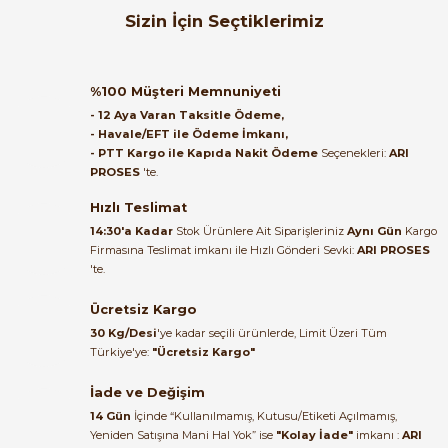
Orijinal kutusuyla ertesi gün
Sizin İçin Seçtiklerimiz
ulaştı elimize. Teşekkürler.
Yorum Yaz
B... A... | 27/06/2026
Çetinkaya Pano
ÇP 10954 ABS Sıva Alt 54 'lü (18×3) Sigorta Kutusu Şeffaf Kapaklı - Sıv
%100 Müşteri Memnuniyeti
Satıcı ilgili ve çok yardım severdi
- 12 Aya Varan Taksitle Ödeme,
bundan mehmet bey ilgi ve
- Havale/EFT ile Ödeme İmkanı,
alakası için teşekkür ederim
- PTT Kargo ile Kapıda Nakit Ödeme
Seçenekleri:
ARI
5.580,00 TL
PROSES
'te.
3.348,00 TL
muhammed demirci |
22/06/2026
Hızlı Teslimat
Çetinkaya Pano
14:30'a Kadar
Stok Ürünlere Ait Siparişleriniz
Aynı Gün
Kargo
Çetinkaya ÇP 12954 Termoplastik ABS 54 'lü (18×3) Sigorta Kutusu Opa
Firmasına Teslimat imkanı ile Hızlı Gönderi Sevki:
ARI PROSES
Ürün elime eksiksiz ve hasarsız
'te.
ulaştı. Paketleme özenliydi,
alışveriş sürecinden memnun
Ücretsiz Kargo
5.856,00 TL
kaldım.
3.513,60 TL
30 Kg/Desi
'ye kadar seçili ürünlerde, Limit Üzeri Tüm
Kemal Toktaş | 20/06/2026
Türkiye'ye:
"Ücretsiz Kargo"
Çetinkaya Pano
İade ve Değişim
ÇP 10954-M1 54 'lü (18×3) Sigorta Kutusu Metal Gövdeli Şeffaf Kapaklı 
Alışveriş süreci de hızlı ve
14 Gün
İçinde “Kullanılmamış, Kutusu/Etiketi Açılmamış,
problemsiz geçti.
Yeniden Satışına Mani Hal Yok” ise
"Kolay İade"
imkanı :
ARI