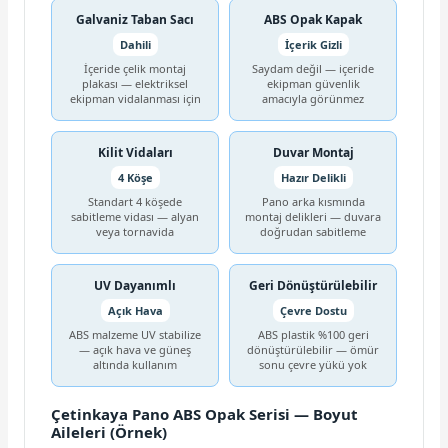
Galvaniz Taban Sacı
ABS Opak Kapak
Dahili
İçerik Gizli
İçeride çelik montaj
Saydam değil — içeride
plakası — elektriksel
ekipman güvenlik
ekipman vidalanması için
amacıyla görünmez
Kilit Vidaları
Duvar Montaj
4 Köşe
Hazır Delikli
Standart 4 köşede
Pano arka kısmında
sabitleme vidası — alyan
montaj delikleri — duvara
veya tornavida
doğrudan sabitleme
UV Dayanımlı
Geri Dönüştürülebilir
Açık Hava
Çevre Dostu
ABS malzeme UV stabilize
ABS plastik %100 geri
— açık hava ve güneş
dönüştürülebilir — ömür
altında kullanım
sonu çevre yükü yok
Çetinkaya Pano ABS Opak Serisi — Boyut
Aileleri (Örnek)