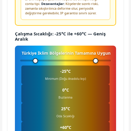
conta tipi.
Dezavantajlar:
Köşelerde sızıntı riski,
zamanla sıkıştırılınca deforme olur, periyodik
değiştirme gerekebilir, IP garantisi sınırlı sürer.
Çalışma Sıcaklığı: -25°C ile +60°C — Geniş
Aralık
Türkiye İklim Bölgelerinin Tamamına Uygun
-25°C
Minimum (Doğu Anadolu kışı)
0°C
Buzlanma
25°C
Oda Sıcaklığı
+60°C