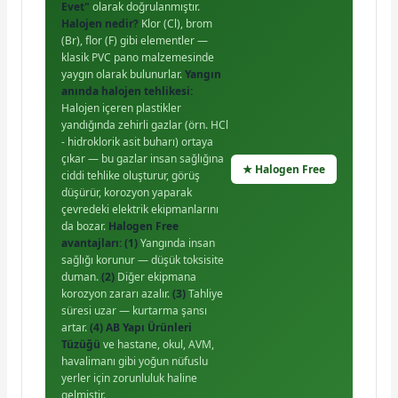
Evet"
olarak doğrulanmıştır.
Halojen nedir?
Klor (Cl), brom
(Br), flor (F) gibi elementler —
klasik PVC pano malzemesinde
yaygın olarak bulunurlar.
Yangın
anında halojen tehlikesi:
Halojen içeren plastikler
yandığında zehirli gazlar (örn. HCl
- hidroklorik asit buharı) ortaya
çıkar — bu gazlar insan sağlığına
★ Halogen Free
ciddi tehlike oluşturur, görüş
düşürür, korozyon yaparak
çevredeki elektrik ekipmanlarını
da bozar.
Halogen Free
avantajları:
(1)
Yangında insan
sağlığı korunur — düşük toksisite
duman.
(2)
Diğer ekipmana
korozyon zararı azalır.
(3)
Tahliye
süresi uzar — kurtarma şansı
artar.
(4) AB Yapı Ürünleri
Tüzüğü
ve hastane, okul, AVM,
havalimanı gibi yoğun nüfuslu
yerler için zorunluluk haline
gelmiştir.