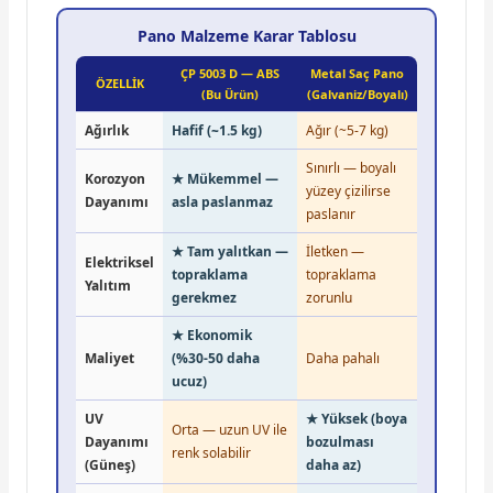
Pano Malzeme Karar Tablosu
ÇP 5003 D — ABS
Metal Saç Pano
ÖZELLİK
(Bu Ürün)
(Galvaniz/Boyalı)
Ağırlık
Hafif (~1.5 kg)
Ağır (~5-7 kg)
Sınırlı — boyalı
Korozyon
★ Mükemmel —
yüzey çizilirse
Dayanımı
asla paslanmaz
paslanır
★ Tam yalıtkan —
İletken —
Elektriksel
topraklama
topraklama
Yalıtım
gerekmez
zorunlu
★ Ekonomik
Maliyet
(%30-50 daha
Daha pahalı
ucuz)
UV
★ Yüksek (boya
Orta — uzun UV ile
Dayanımı
bozulması
renk solabilir
(Güneş)
daha az)