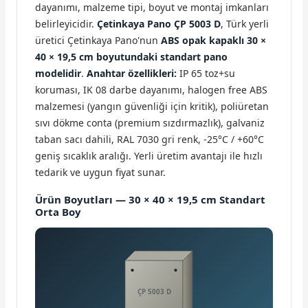
dayanımı, malzeme tipi, boyut ve montaj imkanları
belirleyicidir.
Çetinkaya Pano ÇP 5003 D
, Türk yerli
üretici Çetinkaya Pano'nun
ABS opak kapaklı 30 ×
40 × 19,5 cm boyutundaki standart pano
modelidir
.
Anahtar özellikleri:
IP 65 toz+su
koruması, IK 08 darbe dayanımı, halogen free ABS
malzemesi (yangın güvenliği için kritik), poliüretan
sıvı dökme conta (premium sızdırmazlık), galvaniz
taban sacı dahili, RAL 7030 gri renk, -25°C / +60°C
geniş sıcaklık aralığı. Yerli üretim avantajı ile hızlı
tedarik ve uygun fiyat sunar.
Ürün Boyutları — 30 × 40 × 19,5 cm Standart
Orta Boy
ÇP 5003 D