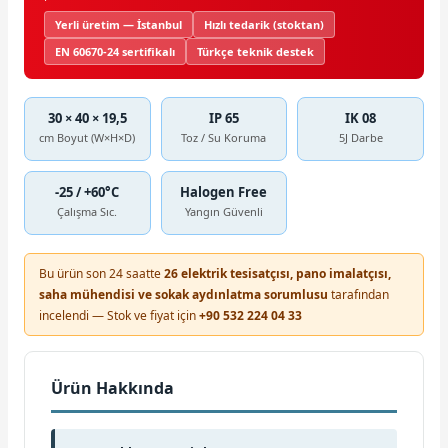
Yerli üretim — İstanbul
Hızlı tedarik (stoktan)
EN 60670-24 sertifikalı
Türkçe teknik destek
30 × 40 × 19,5
IP 65
IK 08
cm Boyut (W×H×D)
Toz / Su Koruma
5J Darbe
-25 / +60°C
Halogen Free
Çalışma Sıc.
Yangın Güvenli
Bu ürün son 24 saatte
26 elektrik tesisatçısı, pano imalatçısı,
saha mühendisi ve sokak aydınlatma sorumlusu
tarafından
incelendi — Stok ve fiyat için
+90 532 224 04 33
Ürün Hakkında