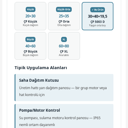
Küçük
Küçük-Orta
✓ Bu Ürün
20×30
25×35
30×40×19,5
ÇP Küçük
ÇP Orta
ÇP 5003 D
Küçük dağıtım
Orta dağıtım
Yaygın orta boy
Büyük
XL
40×60
60×80
ÇP Büyük
ÇP XL
Büyük dağıtım
Ana tablo
Tipik Uygulama Alanları
Saha Dağıtım Kutusu
Üretim hattı yan dağıtım panosu — bir grup motor veya
hat kontrolü için
Pompa/Motor Kontrol
Su pompası, sulama motoru kontrol panosu — IP65
nemli ortam dayanımlı