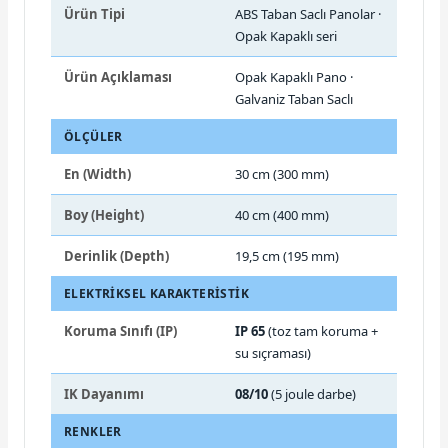
Ürün Tipi
ABS Taban Saclı Panolar ·
Opak Kapaklı seri
Ürün Açıklaması
Opak Kapaklı Pano ·
Galvaniz Taban Saclı
ÖLÇÜLER
En (Width)
30 cm (300 mm)
Boy (Height)
40 cm (400 mm)
Derinlik (Depth)
19,5 cm (195 mm)
ELEKTRIKSEL KARAKTERISTIK
Koruma Sınıfı (IP)
IP 65
(toz tam koruma +
su sıçraması)
IK Dayanımı
08/10
(5 joule darbe)
RENKLER