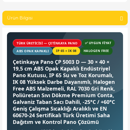
SIMATIC SAFETY
Kaynakları - UPS
Ürün Bilgisi
SIMATIC TIA PORTAL HMI Yazılımları
re Kesiciler
SIMATIC Yazılım Paketleri
✅ UYGUN FIYAT
TÜRK ÜRETICISI — ÇETINKAYA PANO
SIMOTION Hareket Kontrol Üniteleri
IP 65 + IK 08
HALOGEN FREE
ABS OPAK KAPAKLI
alterleri
Çetinkaya Pano ÇP 5003 D — 30 × 40 ×
SIRIUS SAFETY
19,5 cm ABS Opak Kapaklı Endüstriyel
er Şalterleri
Pano Kutusu, IP 65 Su ve Toz Korumalı,
WinCC Unified Runtime Yazılımları
IK 08 Yüksek Darbe Dayanımlı, Halogen
Free ABS Malzemeli, RAL 7030 Gri Renk,
Poliüretan Sıvı Dökme Premium Conta,
ler
Galvaniz Taban Sacı Dahili, -25°C / +60°C
Geniş Çalışma Sıcaklığı Aralıklı ve EN
ı
60670-24 Sertifikalı Türk Üretimi Saha
Dağıtım ve Kontrol Pano Çözümü
umuşak Yol Vericiler