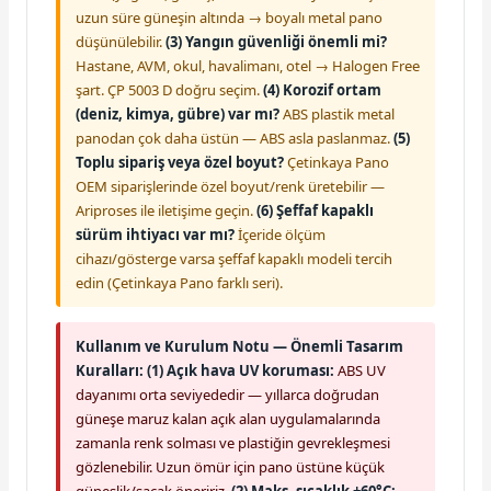
uzun süre güneşin altında → boyalı metal pano
düşünülebilir.
(3) Yangın güvenliği önemli mi?
Hastane, AVM, okul, havalimanı, otel → Halogen Free
şart. ÇP 5003 D doğru seçim.
(4) Korozif ortam
(deniz, kimya, gübre) var mı?
ABS plastik metal
panodan çok daha üstün — ABS asla paslanmaz.
(5)
Toplu sipariş veya özel boyut?
Çetinkaya Pano
OEM siparişlerinde özel boyut/renk üretebilir —
Ariproses ile iletişime geçin.
(6) Şeffaf kapaklı
sürüm ihtiyacı var mı?
İçeride ölçüm
cihazı/gösterge varsa şeffaf kapaklı modeli tercih
edin (Çetinkaya Pano farklı seri).
Kullanım ve Kurulum Notu — Önemli Tasarım
Kuralları:
(1) Açık hava UV koruması:
ABS UV
dayanımı orta seviyededir — yıllarca doğrudan
güneşe maruz kalan açık alan uygulamalarında
zamanla renk solması ve plastiğin gevrekleşmesi
gözlenebilir. Uzun ömür için pano üstüne küçük