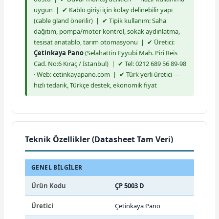
uygun | ✔ Kablo girişi için kolay delinebilir yapı
(cable gland önerilir) | ✔ Tipik kullanım: Saha
dağıtım, pompa/motor kontrol, sokak aydınlatma,
tesisat anatablo, tarım otomasyonu | ✔ Üretici:
Çetinkaya Pano
(Selahattin Eyyubi Mah. Piri Reis
Cad. No:6 Kıraç / İstanbul) | ✔ Tel: 0212 689 56 89-98
· Web: cetinkayapano.com | ✔ Türk yerli üretici —
hızlı tedarik, Türkçe destek, ekonomik fiyat
Teknik Özellikler (Datasheet Tam Veri)
GENEL BILGILER
Ürün Kodu
ÇP 5003 D
Üretici
Çetinkaya Pano