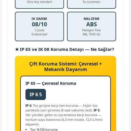
Orta boy standart
Su sıçraması
IK DARBE
MALZEME
08/10
ABS
5 Joule
Halogen Free
Endüstriyel
RAL 7030 Gri
★ IP 65 ve IK 08 Koruma Detayı — Ne Sağlar?
Çift Koruma Sistemi: Çevresel +
Mekanik Dayanım
IP 65 — Çevresel Koruma
IP 6 5
IP 6:
Toz girişine karşı tam koruma — hiçbir toz
partikülü içeri giremez (8 saat vakumlu test).
IP 5:
Her yönden gelen su sıçramasına karşı koruma —
hortum suyu basıncına (6,3 mm nozzle, 12,5 L/min)
dayanım.
Toz: %100 koruma