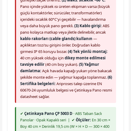
güneşlik/saçak öneririz.
(2) Maks. sıcaklık +60°C:
Pano içinde yüksek ısı üreten ekipman varsa (büyük
güçlü kontaktörler, sürücüler, transformatörler)
içerideki sıcaklık 60°C'yi geçebilir — havalandırma
veya daha büyük pano gerekli.
(3) Kablo girişi:
ABS
pano kolayca matkap veya jiletle delinebilir, ancak
kablo rakorları (cable glands) kullanın
—
açıklıktan toz/su girişini önler. Doğrudan kablo
girmesi IP 65 koruyu bozar.
(4) Tek yönlü montaj:
40 cm yüksek olduğu için
dikey monte edilmesi
tavsiye edilir
(40 cm boy yukarı).
(5) Yağmur
damlatma:
Açık havada kapağı yukarı yöne bakacak
şekilde monte edin — yağmur kapağa toplanmaz.
(6)
Sertifika belgeleri:
Ariproses talep üzerine EN
60670-24 uyumluluk belgesi ve Çetinkaya Pano resmi
datasheet sağlar.
✔
Çetinkaya Pano ÇP 5003 D
· ABS Taban Saclı
Panolar · Opak Kapaklı seri | ✔
Ölçüler:
En 30 cm ×
Boy 40 cm × Derinlik 19,5 cm (W × H × D — 300 × 400