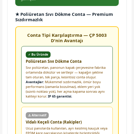
★ Poliüretan Sıvı Dökme Conta — Premium
Sızdırmazlık
Conta Tipi Karşılaştırma — ÇP 5003
D'nin Avantajı
✓ Bu Üründe
Poliüretan Sıvı Dökme Conta
Sıvı poliüretan, panonun kapak çerçevesine fabrika
ortamında dökülür ve sertleşir — kapağın şekline
tam oturan, tek parça, kesintisiz conta oluşur.
Avantajlar:
Mükemmel sızdırmazlık, ömür boyu
performans (zamanla bozulmaz), eklem yeri yok
(sızıntı noktası yok), her açma-kapama sonrası aynı
kaliteyi korur.
IP 65 garantisi.
⚠️ Alternatif
Vidalı Keçeli Conta (Rakipler)
Ucuz panolarda kullanılan, ayrı kesilmiş kauçuk veya
EPDM keçe parçalarının köşelerde birleştirildiği