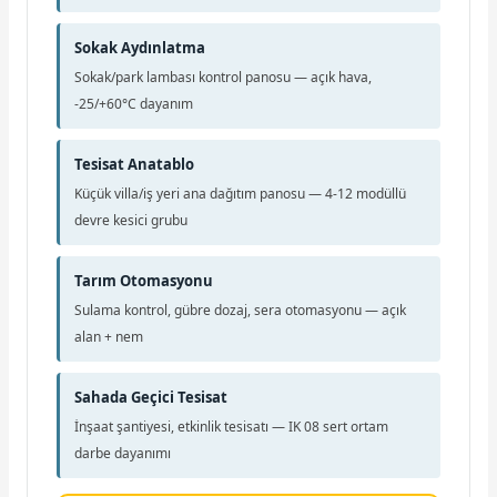
Sokak Aydınlatma
Sokak/park lambası kontrol panosu — açık hava,
-25/+60°C dayanım
Tesisat Anatablo
Küçük villa/iş yeri ana dağıtım panosu — 4-12 modüllü
devre kesici grubu
Tarım Otomasyonu
Sulama kontrol, gübre dozaj, sera otomasyonu — açık
alan + nem
Sahada Geçici Tesisat
İnşaat şantiyesi, etkinlik tesisatı — IK 08 sert ortam
darbe dayanımı