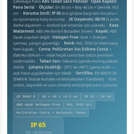
Çetinkaya Pano
ABS Taban Saclı Panolar
·
Opak Kapaklı
Pano Serisi
·
Ölçüler:
En 30 cm × Boy 40 cm × Derinlik 19,5
cm ·
Koruma Sınıfı:
IP 65
(toz girişine karşı tam koruma +
su sıçramasına karşı koruma) ·
IK Dayanımı: 08/10
(5 joule
darbe dayanımı — endüstriyel ortamlar için yüksek) ·
Kasa
Malzemesi:
ABS (Akrilonitril Butadien Stiren) ·
Kapak:
ABS
Opak (saydam değil) ·
Halogen Free:
Evet ⭐ (halojen
e Pako Şalterler
içermez, yangın güvenliği) ·
Renk:
RAL 7030 Gri (hem kasa
hem kapak) ·
Conta:
Poliüretan Sıvı Dökme Conta
⭐
(fabrika döküm — vidalı keçeli conta'dan üstün premium
sızdırmazlık) ·
Taban Sacı:
Galvaniz (içeride montaj plakası
dahili) ·
Çalışma Sıcaklığı:
-25°C ile +60°C (geniş aralık —
açık hava uygulamaları için ideal) ·
Sertifika:
EN 60670-24
(Elektrik Tesisat Kutuları ve Muhafazaları Standardı) · Türk
üretici, dayanıklı ve uzun ömürlü endüstriyel pano çözümü
ÇP 5003 D
30 × 40 × 19,5 cm
IP 65 / IK 08
ABS Opak Halogen Free
RAL 7030 Gri
Poliüretan Conta + Galvaniz Taban
IP 65
Toz + Su Koruma