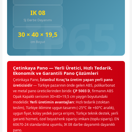
IK 08
5J Darbe Dayanımı
30 × 40 × 19,5
cm Boyut
Çetinkaya Pano — Yerli Üretici, Hızlı Tedarik,
Ekonomik ve Garantili Pano Çözümleri
Çetinkaya Pano,
İstanbul Kıraç'ta üretim yapan yerli pano
üreticisidir
— Türkiye pazarının önde gelen ABS, polikarbonat
ve metal pano üreticilerinden biridir.
ÇP 5003 D
, firmanın ABS
Opak Kapaklı serisinin 30×40×19,5 cm yaygın boyutundaki
modelidir.
Yerli üretimin avantajları:
Hızlı tedarik (stoktan
teslim), Türkiye iklimine uygun tasarım (-25°C ile +60°C aralık),
uygun fiyat, kolay yedek parça erişimi, Türkçe teknik destek, yerli
garanti hizmeti, özel boyut/renk siparişi imkanı (toplu sipariş). EN
60670-24 standardına uyumlu, IK 08 darbe dayanımlı dayanıklı
pano.