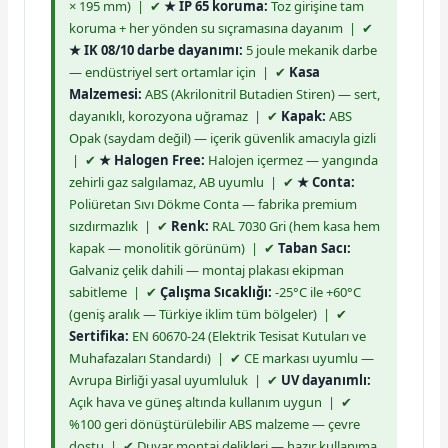
× 195 mm) | ✔
★ IP 65 koruma:
Toz girişine tam
koruma + her yönden su sıçramasına dayanım | ✔
★ IK 08/10 darbe dayanımı:
5 joule mekanik darbe
— endüstriyel sert ortamlar için | ✔
Kasa
Malzemesi:
ABS (Akrilonitril Butadien Stiren) — sert,
dayanıklı, korozyona uğramaz | ✔
Kapak:
ABS
Opak (saydam değil) — içerik güvenlik amacıyla gizli
| ✔
★ Halogen Free:
Halojen içermez — yangında
zehirli gaz salgılamaz, AB uyumlu | ✔
★ Conta:
Poliüretan Sıvı Dökme Conta — fabrika premium
sızdırmazlık | ✔
Renk:
RAL 7030 Gri (hem kasa hem
kapak — monolitik görünüm) | ✔
Taban Sacı:
Galvaniz çelik dahili — montaj plakası ekipman
sabitleme | ✔
Çalışma Sıcaklığı:
-25°C ile +60°C
(geniş aralık — Türkiye iklim tüm bölgeler) | ✔
Sertifika:
EN 60670-24 (Elektrik Tesisat Kutuları ve
Muhafazaları Standardı) | ✔ CE markası uyumlu —
Avrupa Birliği yasal uyumluluk | ✔
UV dayanımlı:
Açık hava ve güneş altında kullanım uygun | ✔
%100 geri dönüştürülebilir ABS malzeme — çevre
dostu | ✔ Duvar montaj delikleri — hazır kullanıma