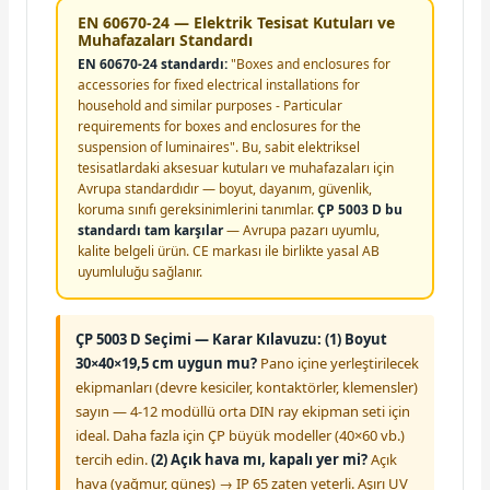
EN 60670-24 — Elektrik Tesisat Kutuları ve
Muhafazaları Standardı
EN 60670-24 standardı:
"Boxes and enclosures for
accessories for fixed electrical installations for
household and similar purposes - Particular
requirements for boxes and enclosures for the
suspension of luminaires". Bu, sabit elektriksel
tesisatlardaki aksesuar kutuları ve muhafazaları için
Avrupa standardıdır — boyut, dayanım, güvenlik,
koruma sınıfı gereksinimlerini tanımlar.
ÇP 5003 D bu
standardı tam karşılar
— Avrupa pazarı uyumlu,
kalite belgeli ürün. CE markası ile birlikte yasal AB
uyumluluğu sağlanır.
ÇP 5003 D Seçimi — Karar Kılavuzu:
(1) Boyut
30×40×19,5 cm uygun mu?
Pano içine yerleştirilecek
ekipmanları (devre kesiciler, kontaktörler, klemensler)
sayın — 4-12 modüllü orta DIN ray ekipman seti için
ideal. Daha fazla için ÇP büyük modeller (40×60 vb.)
tercih edin.
(2) Açık hava mı, kapalı yer mi?
Açık
hava (yağmur, güneş) → IP 65 zaten yeterli. Aşırı UV