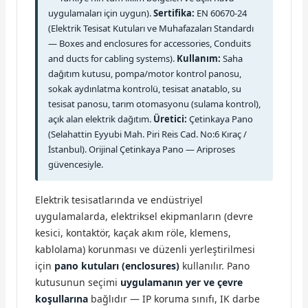
uygulamaları için uygun).
Sertifika:
EN 60670-24
(Elektrik Tesisat Kutuları ve Muhafazaları Standardı
— Boxes and enclosures for accessories, Conduits
and ducts for cabling systems).
Kullanım:
Saha
dağıtım kutusu, pompa/motor kontrol panosu,
sokak aydınlatma kontrolü, tesisat anatablo, su
tesisat panosu, tarım otomasyonu (sulama kontrol),
açık alan elektrik dağıtım.
Üretici:
Çetinkaya Pano
(Selahattin Eyyubi Mah. Piri Reis Cad. No:6 Kıraç /
İstanbul). Orijinal Çetinkaya Pano — Ariproses
güvencesiyle.
Elektrik tesisatlarında ve endüstriyel
uygulamalarda, elektriksel ekipmanların (devre
kesici, kontaktör, kaçak akım röle, klemens,
kablolama) korunması ve düzenli yerleştirilmesi
için
pano kutuları (enclosures)
kullanılır. Pano
kutusunun seçimi
uygulamanın yer ve çevre
koşullarına
bağlıdır — IP koruma sınıfı, IK darbe