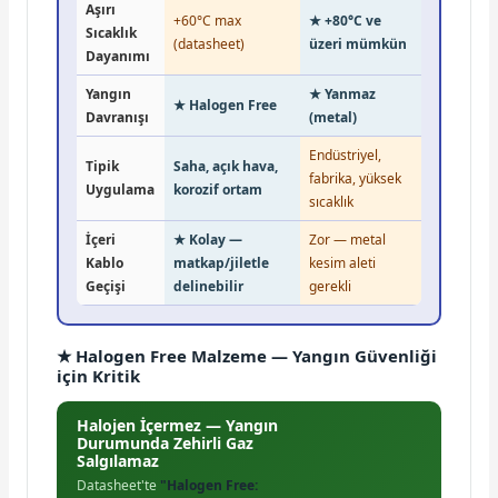
Aşırı
+60°C max
★ +80°C ve
Sıcaklık
(datasheet)
üzeri mümkün
Dayanımı
Yangın
★ Yanmaz
★ Halogen Free
Davranışı
(metal)
Endüstriyel,
Tipik
Saha, açık hava,
fabrika, yüksek
Uygulama
korozif ortam
sıcaklık
İçeri
★ Kolay —
Zor — metal
Kablo
matkap/jiletle
kesim aleti
Geçişi
delinebilir
gerekli
★ Halogen Free Malzeme — Yangın Güvenliği
için Kritik
Halojen İçermez — Yangın
Durumunda Zehirli Gaz
Salgılamaz
Datasheet'te
"Halogen Free: