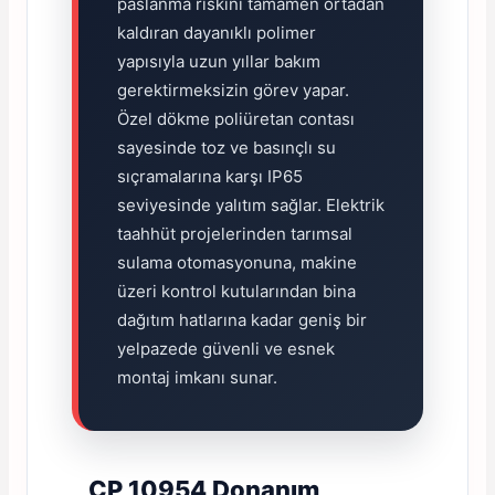
paslanma riskini tamamen ortadan
kaldıran dayanıklı polimer
yapısıyla uzun yıllar bakım
gerektirmeksizin görev yapar.
Özel dökme poliüretan contası
sayesinde toz ve basınçlı su
sıçramalarına karşı IP65
seviyesinde yalıtım sağlar. Elektrik
taahhüt projelerinden tarımsal
sulama otomasyonuna, makine
üzeri kontrol kutularından bina
dağıtım hatlarına kadar geniş bir
yelpazede güvenli ve esnek
montaj imkanı sunar.
ÇP 10954 Donanım