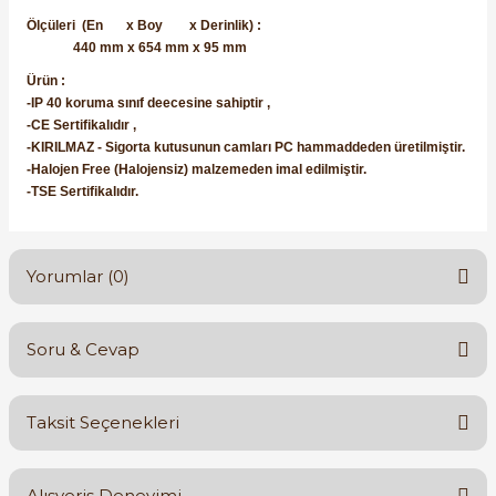
Ölçüleri
(En x Boy x Derinlik) :
440 mm x 654 mm x 95 mm
Ürün :
-IP 40 koruma sınıf deecesine sahiptir ,
-CE Sertifikalıdır ,
-
KIRILMAZ - S
igorta kutusunun camları PC hammaddeden üretilmiştir.
-Halojen Free (Halojensiz) malzemeden imal edilmiştir.
-TSE Sertifikalıdır.
Yorumlar (0)
Soru & Cevap
Bu ürüne ilk yorumu siz yapın!
Taksit Seçenekleri
Yorum Yaz
Ürün hakkında henüz soru sorulmamış.
Alışveriş Deneyimi