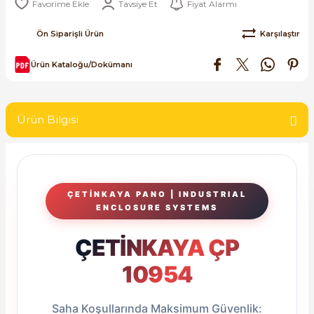
Tavsiye Et
Fiyat Alarmı
SIMATIC SAFETY
Ön Siparişli Ürün
Karşılaştır
Kaynakları - UPS
SIMATIC TIA PORTAL HMI Yazılımları
Ürün Kataloğu/Dokümanı
re Kesiciler
SIMATIC Yazılım Paketleri
SIMOTION Hareket Kontrol Üniteleri
Ürün Bilgisi
alterleri
SIRIUS SAFETY
er Şalterleri
WinCC Unified Runtime Yazılımları
ÇETİNKAYA PANO | INDUSTRIAL
ENCLOSURE SYSTEMS
ÇETİNKAYA ÇP
ler
10954
ı
Saha Koşullarında Maksimum Güvenlik:
umuşak Yol Vericiler