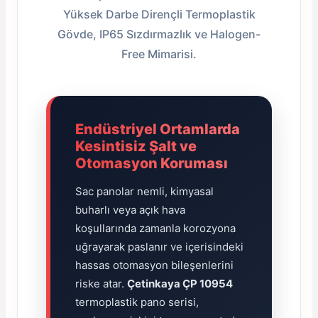
Yüksek Darbe Dirençli Termoplastik
Gövde, IP65 Sızdırmazlık ve Halogen-
Free Mimarisi.
e Pako Şalterler
Endüstriyel Ortamlarda
Kesintisiz Şalt ve
Otomasyon Koruması
Sac panolar nemli, kimyasal
buharlı veya açık hava
koşullarında zamanla korozyona
uğrayarak paslanır ve içerisindeki
hassas otomasyon bileşenlerini
riske atar.
Çetinkaya ÇP 10954
termoplastik pano serisi,