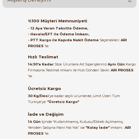
Soru Sor
Orijinal kutusuyla ertesi gün
%100 Müşteri Memnuniyeti
ulaştı elimize. Teşekkürler.
- 12 Aya Varan Taksitle Ödeme,
- Havale/EFT ile Ödeme İmkanı,
B... A... | 27/06/2026
- PTT Kargo ile Kapıda Nakit Ödeme
Seçenekleri:
ARI
PROSES
'te.
Satıcı ilgili ve çok yardım severdi
bundan mehmet bey ilgi ve
Hızlı Teslimat
alakası için teşekkür ederim
14:30'a Kadar
Stok Ürünlere Ait Siparişleriniz
Aynı Gün
Kargo
Firmasına Teslimat imkanı ile Hızlı Gönderi Sevki:
ARI PROSES
muhammed demirci |
'te.
22/06/2026
Ücretsiz Kargo
Ürün elime eksiksiz ve hasarsız
30 Kg/Desi
'ye kadar seçili ürünlerde, Limit Üzeri Tüm
ulaştı. Paketleme özenliydi,
Türkiye'ye:
"Ücretsiz Kargo"
alışveriş sürecinden memnun
kaldım.
İade ve Değişim
14 Gün
İçinde “Kullanılmamış, Kutusu/Etiketi Açılmamış,
Kemal Toktaş | 20/06/2026
Yeniden Satışına Mani Hal Yok” ise
"Kolay İade"
imkanı :
ARI
PROSES
'te.