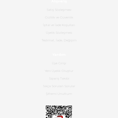
Alışveriş
Ürün sorunsuz ulaştı havalı
poşetlerle gönderim yapıyorlar.
Satış Sözleşmesi
Ürünün kodu XDR-240e-24 yeni
ürün geliyor.
Gizlilik ve Güvenlik
İptal ve İade Koşulları
B... K... | 16/06/2026
Üyelik Sözleşmesi
Gerçekten harika ve etkileyici
Teslimat, İade, Değişim
olmuş, tam istediğim gibi. Ayrıca
satış personeline de güzel ve
Yardım
nazik ilgisi için teşekkür ederim.
Üye Girişi
Dima Kulalac | 18/05/2026
Yeni Üyelik Oluştur
Hızlı bir şekilde elimize ulaştı
Sipariş Takibi
güzel paketlenmişti
Sıkça Sorulan Sorular
B... K... | 16/05/2026
Şifremi Unuttum
Ürün iki gün içinde elime
ulaştı.Ürünün paketlenmesi
gayet başarılı hasarsız bir şekilde