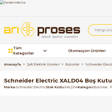
Tüm
Otomasyon Ürünleri
Kategoriler
Anasayfa
Şalt Elektrik Ürünleri
Butonlar
Schneider Electr
Schneider Electric XALD04 Boş Kutu 
Marka
Schneider Electric
Stok Kodu
XALD04
Kategori
Butonlar
,