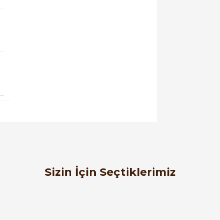
orulmamış.
 yapın!
Sizin İçin Seçtiklerimiz
Schneider Electric
%60