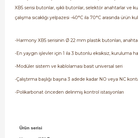
XB5 serisi butonlar, ışıklı butonlar, selektör anahtarlar ve ku
çalışma sıcaklığı yelpazesi -40°C ila 70°C arasında ürün ku
-Harmony XB5 serisinin Ø 22 mm plastik butonları, anahtarl
-En yaygın işlevler için 1 ila 3 butonlu eksiksiz, kuruluma ha
-Modüler sistem ve kablolaması basit universal seri
-Çalıştırma başlığı başına 3 adede kadar NO veya NC kon
-Polikarbonat önceden delinmiş kontrol istasyonları
Ürün serisi