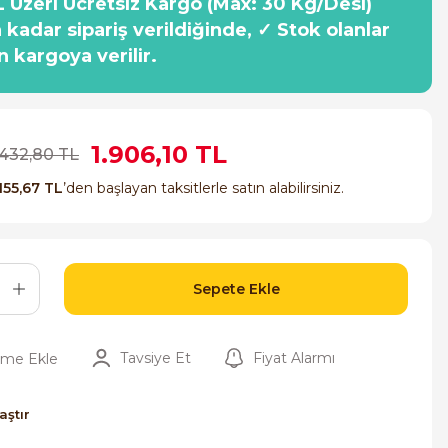
 Üzeri Ücretsiz Kargo (Max: 30 Kg/Desi)
a kadar sipariş verildiğinde, ✓ Stok olanlar
n kargoya verilir.
1.906,10 TL
.432,80 TL
155,67 TL
’den başlayan taksitlerle satın alabilirsiniz.
Sepete Ekle
Tavsiye Et
Fiyat Alarmı
aştır