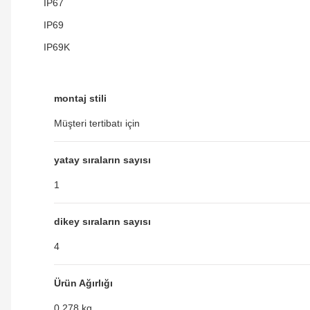
IP67
IP69
IP69K
montaj stili
Müşteri tertibatı için
yatay sıraların sayısı
1
dikey sıraların sayısı
4
Ürün Ağırlığı
0,278 kg