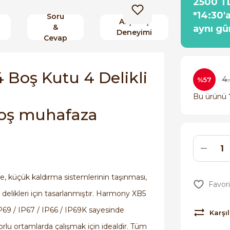
2500 TL
*14:30'
Soru
Alışveriş
&
aynı gü
Deneyimi
Cevap
 Boş Kutu 4 Delikli
4
%57
Bu ürünü
 boş muhafaza
me, küçük kaldırma sistemlerinin taşınması,
 delikleri için tasarlanmıştır. Harmony XB5
 IP69 / IP67 / IP66 / IP69K sayesinde
Karşıl
orlu ortamlarda çalışmak için idealdir. Tüm