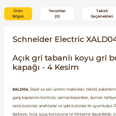
Ürün
Yorumlar
Taksit
Bilgisi
(0)
Seçenekleri
Schneider Electric XALD04
Açık gri tabanlı koyu gri
kapağı - 4 Kesim
XALD04
, Basit ve seri üretim makineler, tekstil, paketle
garaj kapılarının kontrolü, sarmal kepenkler, duman tahliye
serisi butonlar, anahtarlar ve ışıklı butonlar ile uyumludur
darbeye, toza, suya, korozyona ve titreşime dayanıklıdır, z