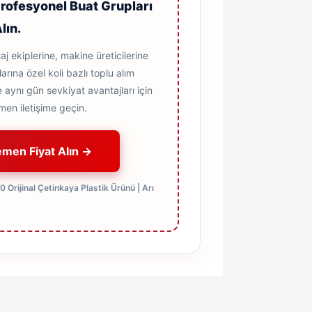
rofesyonel Buat Grupları
lın.
j ekiplerine, makine üreticilerine
ına özel koli bazlı toplu alım
 aynı gün sevkiyat avantajları için
en iletişime geçin.
emen Fiyat Alın →
Orijinal Çetinkaya Plastik Ürünü | Arı