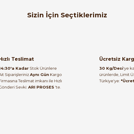
orulmamış.
 yapın!
Sizin İçin Seçtiklerimiz
Çe
%40
apaklı - Sıva Altı
ÇP 10954-M1 54 'lü (18×3) Sigorta K
Hızlı Teslimat
Ücretsiz Kar
14:30'a Kadar
Stok Ürünlere
30 Kg/Desi
'ye ka
3
Ait Siparişleriniz
Aynı Gün
Kargo
ürünlerde, Limit 
Firmasına Teslimat imkanı ile Hızlı
Türkiye'ye:
"Ücre
Gönderi Sevki:
ARI PROSES
'te.
 Buat