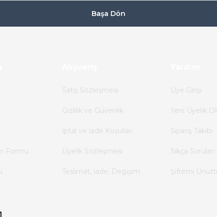
Başa Dön
a
Alışveriş
Yardım
Satış Sözleşmesi
Üye Girişi
Gizlilik ve Güvenlik
Yeni Üyelik Ol
İptal ve İade Koşulları
Sipariş Takibi
im Formu
Üyelik Sözleşmesi
Sıkça Sorulan 
u
Teslimat, İade, Değişim
Şifremi Unut