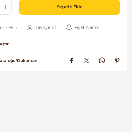
Sepete Ekle
Tavsiye Et
Fiyat Alarmı
aştır
Kataloğu/Dokümanı