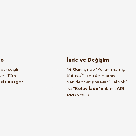
tinkaya Pano
%40
utusu Metal Gövdeli Şeffaf Kapaklı - Sıva Altı
go
İade ve Değişim
6.252,00 TL
dar seçili
14 Gün
İçinde “Kullanılmamış,
.751,20 TL
Üzeri Tüm
Kutusu/Etiketi Açılmamış,
tsiz Kargo"
Yeniden Satışına Mani Hal Yok”
ise
"Kolay İade"
imkanı :
ARI
PROSES
'te.