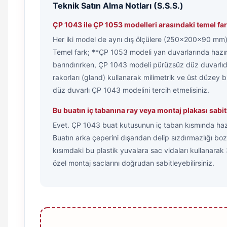
Teknik Satın Alma Notları (S.S.S.)
ÇP 1043 ile ÇP 1053 modelleri arasındaki temel fa
Her iki model de aynı dış ölçülere (250x200x90 mm)
Temel fark; **ÇP 1053 modeli yan duvarlarında hazı
barındırırken, ÇP 1043 modeli pürüzsüz düz duvarlıdı
rakorları (gland) kullanarak milimetrik ve üst düzey b
düz duvarlı ÇP 1043 modelini tercih etmelisiniz.
Bu buatın iç tabanına ray veya montaj plakası sabit
Evet. ÇP 1043 buat kutusunun iç taban kısmında hazır 
Buatın arka çeperini dışarıdan delip sızdırmazlığı b
kısımdaki bu plastik yuvalara sac vidaları kullanara
özel montaj saclarını doğrudan sabitleyebilirsiniz.