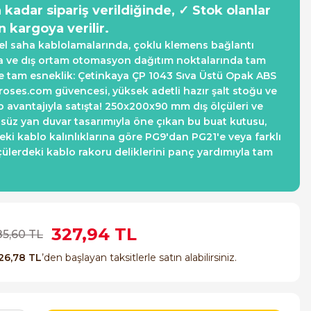
a kadar sipariş verildiğinde, ✓ Stok olanlar
n kargoya verilir.
el saha kablolamalarında, çoklu klemens bağlantı
a ve dış ortam otomasyon dağıtım noktalarında tam
 tam esneklik: Çetinkaya ÇP 1043 Sıva Üstü Opak ABS
proses.com güvencesi, yüksek adetli hazır şalt stoğu ve
go avantajıyla satışta! 250x200x90 mm dış ölçüleri ve
süz yan duvar tasarımıyla öne çıkan bu buat kutusu,
eki kablo kalınlıklarına göre PG9'dan PG21'e veya farklı
çülerdeki kablo rakoru deliklerini panç yardımıyla tam
327,94 TL
85,60 TL
26,78 TL
’den başlayan taksitlerle satın alabilirsiniz.