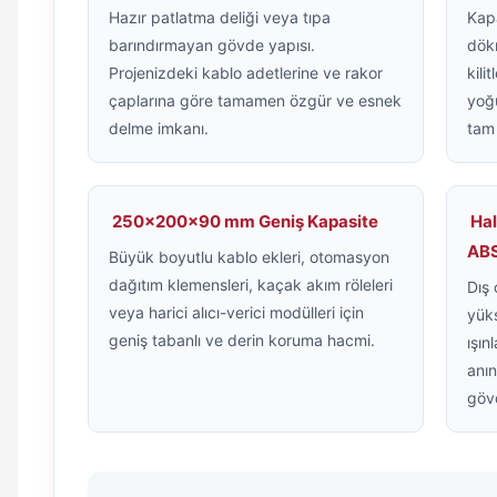
Hazır patlatma deliği veya tıpa
Kapa
barındırmayan gövde yapısı.
dök
Projenizdeki kablo adetlerine ve rakor
kili
çaplarına göre tamamen özgür ve esnek
yoğu
delme imkanı.
tam 
250x200x90 mm Geniş Kapasite
Hal
AB
Büyük boyutlu kablo ekleri, otomasyon
dağıtım klemensleri, kaçak akım röleleri
Dış 
veya harici alıcı-verici modülleri için
yüks
geniş tabanlı ve derin koruma hacmi.
ışın
anın
gövd