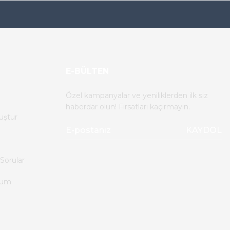
E-BÜLTEN
Özel kampanyalar ve yeniliklerden ilk siz
haberdar olun! Fırsatları kaçırmayın.
uştur
KAYDOL
Sorular
tum