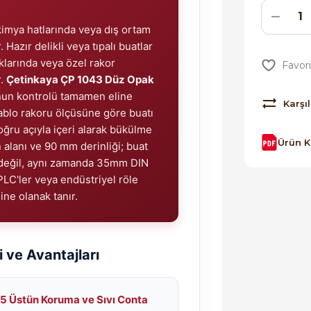
kimya hatlarında veya dış ortam
 Hazır delikli veya tıpalı buatlar
ıklarında veya özel rakor
r.
Çetinkaya ÇP 1043 Düz Opak
nun kontrolü tamamen eline
Karşıl
kablo rakoru ölçüsüne göre buatı
doğru açıyla içeri alarak bükülme
Ürün 
 alanı ve 90 mm derinliği; buat
a değil, aynı zamanda 35mm DIN
 PLC'ler veya endüstriyel röle
ne olanak tanır.
 ve Avantajları
5 Üstün Koruma ve Sıvı Conta