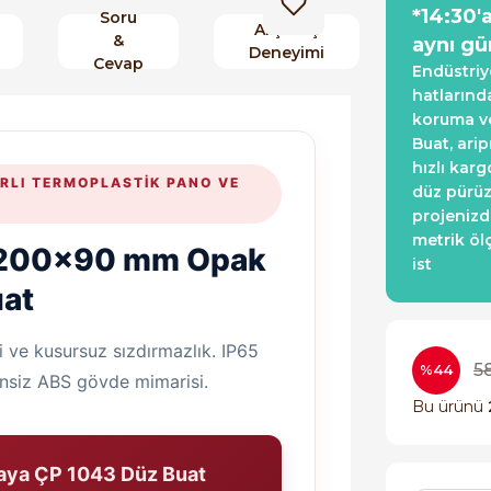
*14:30'
Soru
Alışveriş
&
aynı gü
Deneyimi
Cevap
Endüstriy
hatlarınd
koruma ve
Buat, ari
hızlı kar
RLI TERMOPLASTIK PANO VE
düz pürüz
projenizd
metrik öl
x200x90 mm Opak
ist
uat
i ve kusursuz sızdırmazlık. IP65
5
%44
ensiz ABS gövde mimarisi.
Bu ürünü
kaya ÇP 1043 Düz Buat