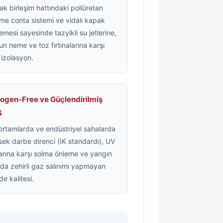
k birleşim hattındaki poliüretan
me conta sistemi ve vidalı kapak
tlemesi sayesinde tazyikli su jetlerine,
n neme ve toz fırtınalarına karşı
izolasyon.
ogen-Free ve Güçlendirilmiş
S
ortamlarda ve endüstriyel sahalarda
ek darbe direnci (IK standardı), UV
larına karşı solma önleme ve yangın
da zehirli gaz salınımı yapmayan
e kalitesi.