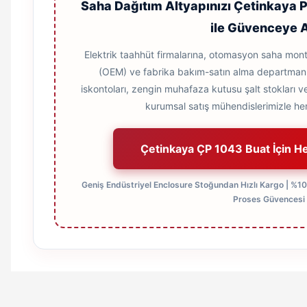
Saha Dağıtım Altyapınızı Çetinkaya P
ile Güvenceye A
Elektrik taahhüt firmalarına, otomasyon saha monta
(OEM) ve fabrika bakım-satın alma departmanlar
iskontoları, zengin muhafaza kutusu şalt stokları ve
kurumsal satış mühendislerimizle hem
Çetinkaya ÇP 1043 Buat İçin H
Geniş Endüstriyel Enclosure Stoğundan Hızlı Kargo | %100 
Proses Güvencesi
Orijinal kutusuyla ertesi gün ulaştı elimize.