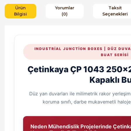
Ürün
Yorumlar
Taksit
Bilgisi
(0)
Seçenekleri
INDUSTRIAL JUNCTION BOXES | DÜZ DUVA
BUAT SERISI
Çetinkaya ÇP 1043 250
Kapaklı B
Düz yan duvarları ile milimetrik rakor yerleşim
koruma sınıfı, darbe mukavemetli haloj
Neden Mühendislik Projelerinde Çetin