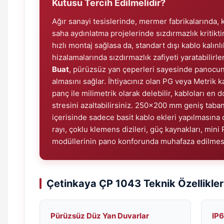
Kutusu Tercih Edilmelidir?
Ağır sanayi tesislerinde, mermer fabrikalarında, 
saha aydınlatma projelerinde sızdırmazlık kritiktir.
hızlı montaj sağlasa da, standart dışı kablo kalınl
hizalamalarında sızdırmazlık zafiyeti yaratabilirle
Buat
, pürüzsüz yan çeperleri sayesinde panocu
almasını sağlar. İhtiyacınız olan PG veya Metrik 
panç ile milimetrik olarak delebilir, kabloları en 
stresini azaltabilirsiniz. 250x200 mm geniş taban
içerisinde sadece basit kablo ekleri yapılmasın
rayı, çoklu klemens dizileri, güç kaynakları, mini
modüllerinin pano konforunda muhafaza edilmesi
Çetinkaya ÇP 1043 Teknik Özellikleri
Pürüzsüz Düz Yan Duvarlar
IP6