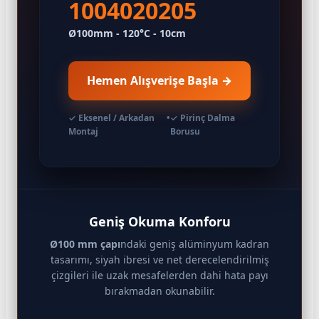
1004020205
Ø100mm - 120°C - 10cm
Hemen Alışverişe Başla
→
✓ Eksenel / Arkadan
•
✓ Pirinç Dalma
Montaj
Borusu
Geniş Okuma Konforu
Ø100 mm çapı
ndaki geniş alüminyum kadran
tasarımı, siyah ibresi ve net derecelendirilmiş
çizgileri ile uzak mesafelerden dahi hata payı
bırakmadan okunabilir.