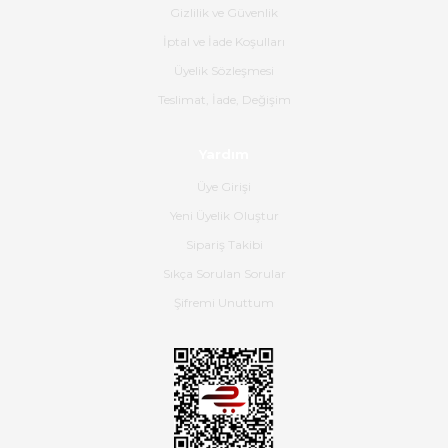
Gizlilik ve Güvenlik
Gerçekten harika ve etkileyici
İptal ve İade Koşulları
olmuş, tam istediğim gibi. Ayrıca
satış personeline de güzel ve
Üyelik Sözleşmesi
nazik ilgisi için teşekkür ederim.
Teslimat, İade, Değişim
Dima Kulalac | 18/05/2026
Yardım
Hızlı bir şekilde elimize ulaştı
Üye Girişi
güzel paketlenmişti
Yeni Üyelik Oluştur
B... K... | 16/05/2026
Sipariş Takibi
Sıkça Sorulan Sorular
Ürün iki gün içinde elime
ulaştı.Ürünün paketlenmesi
Şifremi Unuttum
gayet başarılı hasarsız bir şekilde
teslim aldım. Bu konudaki
hassasiyetleri ve Ürünün kalitesi
için teşekkür ederim
C... K... | 16/05/2026