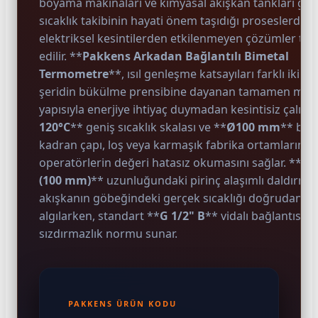
boyama makinaları ve kimyasal akışkan tankları gibi
sıcaklık takibinin hayati önem taşıdığı proseslerde
elektriksel kesintilerden etkilenmeyen çözümler ter
edilir. **
Pakkens Arkadan Bağlantılı Bimetal
Termometre
**, ısıl genleşme katsayıları farklı iki m
şeridin bükülme prensibine dayanan tamamen mek
e Pako Şalterler
yapısıyla enerjiye ihtiyaç duymadan kesintisiz çalışır.
120°C
** geniş sıcaklık skalası ve **
Ø100 mm
** büy
kadran çapı, loş veya karmaşık fabrika ortamlarında
operatörlerin değeri hatasız okumasını sağlar. **
10
(100 mm)
** uzunluğundaki pirinç alaşımlı daldırm
akışkanın göbeğindeki gerçek sıcaklığı doğrudan
algılarken, standart **
G 1/2" B
** vidalı bağlantısı 
sızdırmazlık normu sunar.
PAKKENS ÜRÜN KODU