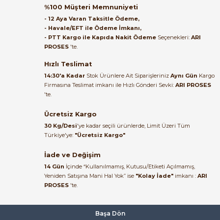
Pakkens 1004010308 | Ø100mm 0-250°C Bi-Metal Termometre 15cm
%100 Müşteri Memnuniyeti
Satıcı ilgili ve çok yardım severdi
- 12 Aya Varan Taksitle Ödeme,
bundan mehmet bey ilgi ve
- Havale/EFT ile Ödeme İmkanı,
alakası için teşekkür ederim
- PTT Kargo ile Kapıda Nakit Ödeme
Seçenekleri:
ARI
1.008,99 TL
PROSES
'te.
912,93 TL
muhammed demirci |
22/06/2026
Hızlı Teslimat
PAKKENS
Yeni
%10
14:30'a Kadar
Stok Ürünlere Ait Siparişleriniz
Aynı Gün
Kargo
Pakkens 1004020206 | Ø100mm 0-160°C Bi-Metal Termometre
Firmasına Teslimat imkanı ile Hızlı Gönderi Sevki:
ARI PROSES
Ürün elime eksiksiz ve hasarsız
'te.
ulaştı. Paketleme özenliydi,
alışveriş sürecinden memnun
Ücretsiz Kargo
680,57 TL
kaldım.
615,78 TL
30 Kg/Desi
'ye kadar seçili ürünlerde, Limit Üzeri Tüm
Kemal Toktaş | 20/06/2026
Türkiye'ye:
"Ücretsiz Kargo"
QUICK
İade ve Değişim
QUICK 10A. TYP.QHT 110-250V AC 50/60Hz QUICK QHT-NO Pano Tipi 
Alışveriş süreci de hızlı ve
14 Gün
İçinde “Kullanılmamış, Kutusu/Etiketi Açılmamış,
problemsiz geçti.
Yeniden Satışına Mani Hal Yok” ise
"Kolay İade"
imkanı :
ARI
PROSES
'te.
Kemal Toktaş | 20/06/2026
461,63 TL
300,06 TL
Havale ile odeme yaptim ve
Başa Dön