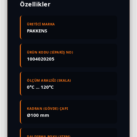
Özellikler
ÜRETİCİ MARKA
PAKKENS
ÜRÜN KODU (SİPARİŞ NO)
1004020205
ÖLÇÜM ARALIĞI (SKALA)
0°C ... 120°C
KADRAN (GÖVDE) ÇAPI
Ø100 mm
DALDIRMA BOYU (STEM)