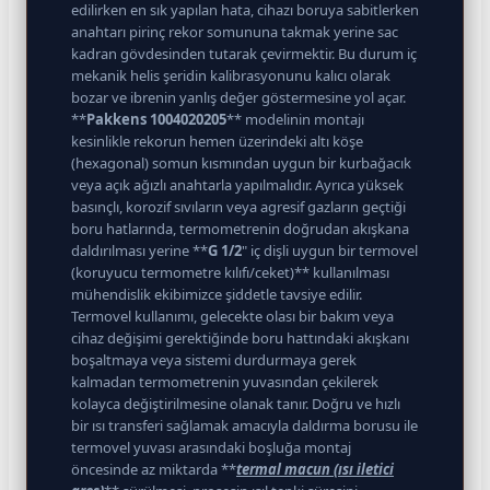
edilirken en sık yapılan hata, cihazı boruya sabitlerken
anahtarı pirinç rekor somununa takmak yerine sac
kadran gövdesinden tutarak çevirmektir. Bu durum iç
mekanik helis şeridin kalibrasyonunu kalıcı olarak
bozar ve ibrenin yanlış değer göstermesine yol açar.
**
Pakkens 1004020205
** modelinin montajı
kesinlikle rekorun hemen üzerindeki altı köşe
(hexagonal) somun kısmından uygun bir kurbağacık
veya açık ağızlı anahtarla yapılmalıdır. Ayrıca yüksek
basınçlı, korozif sıvıların veya agresif gazların geçtiği
boru hatlarında, termometrenin doğrudan akışkana
daldırılması yerine **
G 1/2
" iç dişli uygun bir termovel
(koruyucu termometre kılıfı/ceket)** kullanılması
mühendislik ekibimizce şiddetle tavsiye edilir.
Termovel kullanımı, gelecekte olası bir bakım veya
cihaz değişimi gerektiğinde boru hattındaki akışkanı
boşaltmaya veya sistemi durdurmaya gerek
kalmadan termometrenin yuvasından çekilerek
kolayca değiştirilmesine olanak tanır. Doğru ve hızlı
bir ısı transferi sağlamak amacıyla daldırma borusu ile
termovel yuvası arasındaki boşluğa montaj
öncesinde az miktarda **
termal macun (ısı iletici