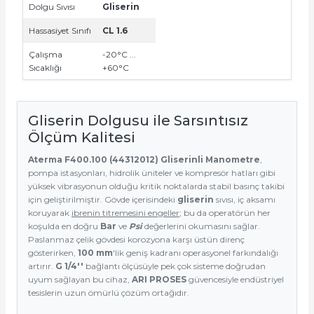
Dolgu Sıvısı
Gliserin
Hassasiyet Sınıfı
CL 1.6
Çalışma
-20°C ...
Sıcaklığı
+60°C
Gliserin Dolgusu ile Sarsıntısız
Ölçüm Kalitesi
Aterma F400.100 (44312012) Gliserinli Manometre
,
pompa istasyonları, hidrolik üniteler ve kompresör hatları gibi
yüksek vibrasyonun olduğu kritik noktalarda stabil basınç takibi
için geliştirilmiştir. Gövde içerisindeki
gliserin
sıvısı, iç aksamı
koruyarak
ibrenin titremesini engeller
; bu da operatörün her
koşulda en doğru
Bar
ve
Psi
değerlerini okumasını sağlar.
Paslanmaz çelik gövdesi korozyona karşı üstün direnç
gösterirken,
100 mm
'lik geniş kadranı operasyonel farkındalığı
artırır.
G 1/4''
bağlantı ölçüsüyle pek çok sisteme doğrudan
uyum sağlayan bu cihaz,
ARI PROSES
güvencesiyle endüstriyel
tesislerin uzun ömürlü çözüm ortağıdır.