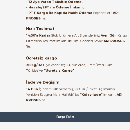
Satıcı ilgili ve çok yardım severdi
- 12 Aya Varan Taksitle Ödeme,
bundan mehmet bey ilgi ve
- Havale/EFT ile Ödeme İmkanı,
alakası için teşekkür ederim
- PTT Kargo ile Kapıda Nakit Ödeme
Seçenekleri:
ARI
1.351,92 TL
PROSES
'te.
1.223,21 TL
muhammed demirci |
22/06/2026
Hızlı Teslimat
PAKKENS
14:30'a Kadar
Stok Ürünlere Ait Siparişleriniz
Aynı Gün
Kargo
Pakkens 1001001109 Gliserinli Manometre 25 Bar Ø100 mm G1/2'' B A
Firmasına Teslimat imkanı ile Hızlı Gönderi Sevki:
ARI PROSES
Ürün elime eksiksiz ve hasarsız
'te.
ulaştı. Paketleme özenliydi,
alışveriş sürecinden memnun
Ücretsiz Kargo
1.351,92 TL
kaldım.
1.277,29 TL
30 Kg/Desi
'ye kadar seçili ürünlerde, Limit Üzeri Tüm
Kemal Toktaş | 20/06/2026
Türkiye'ye:
"Ücretsiz Kargo"
Aterma
%20
İade ve Değişim
Aterma S100.063 Manometre 10 Bar/Psi Ø63 mm G1/4'' B Alttan
Alışveriş süreci de hızlı ve
14 Gün
İçinde “Kullanılmamış, Kutusu/Etiketi Açılmamış,
problemsiz geçti.
Yeniden Satışına Mani Hal Yok” ise
"Kolay İade"
imkanı :
ARI
PROSES
'te.
Kemal Toktaş | 20/06/2026
412,17 TL
329,74 TL
Havale ile odeme yaptim ve
Başa Dön
tedirgindim ama saticinin
sonrasindaki iletisim ve