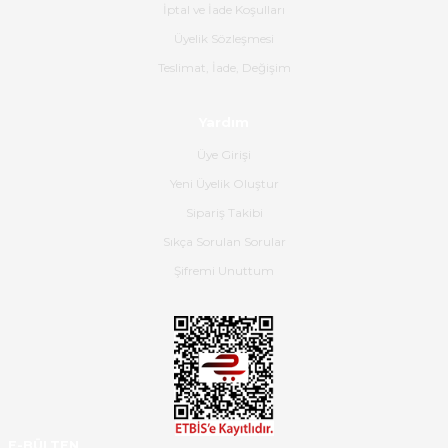
İptal ve İade Koşulları
olmuş, tam istediğim gibi. Ayrıca
satış personeline de güzel ve
Üyelik Sözleşmesi
nazik ilgisi için teşekkür ederim.
Teslimat, İade, Değişim
Dima Kulalac | 18/05/2026
Yardım
Hızlı bir şekilde elimize ulaştı
Üye Girişi
güzel paketlenmişti
Yeni Üyelik Oluştur
B... K... | 16/05/2026
Sipariş Takibi
Sıkça Sorulan Sorular
Ürün iki gün içinde elime
ulaştı.Ürünün paketlenmesi
Şifremi Unuttum
gayet başarılı hasarsız bir şekilde
teslim aldım. Bu konudaki
hassasiyetleri ve Ürünün kalitesi
için teşekkür ederim
C... K... | 16/05/2026
Deneyimini Paylaş
Diğer yorumları göster
E-BÜLTEN