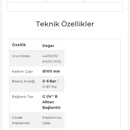
e Pako Şalterler
Teknik Özellikler
Özellik
Değer
Ürün Kodu
44312012
(F400.100)
Kadran Çapı
Ø100 mm
Basınç Aralığı
0-6 Bar
/
0-87 Psi
Bağlantı Tipi
G 1/4'' B
Alttan
Bağlantılı
Gövde
Paslanmaz
Malzemesi
Çelik