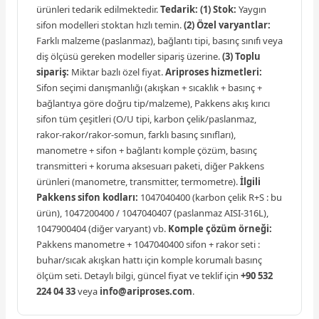
ürünleri tedarik edilmektedir.
Tedarik:
(1) Stok:
Yaygın
sifon modelleri stoktan hızlı temin.
(2) Özel varyantlar:
Farklı malzeme (paslanmaz), bağlantı tipi, basınç sınıfı veya
diş ölçüsü gereken modeller sipariş üzerine.
(3) Toplu
sipariş:
Miktar bazlı özel fiyat.
Ariproses hizmetleri:
Sifon seçimi danışmanlığı (akışkan + sıcaklık + basınç +
bağlantıya göre doğru tip/malzeme), Pakkens akış kırıcı
sifon tüm çeşitleri (O/U tipi, karbon çelik/paslanmaz,
rakor-rakor/rakor-somun, farklı basınç sınıfları),
manometre + sifon + bağlantı komple çözüm, basınç
transmitteri + koruma aksesuarı paketi, diğer Pakkens
ürünleri (manometre, transmitter, termometre).
İlgili
Pakkens sifon kodları:
1047040400 (karbon çelik R+S : bu
ürün), 1047200400 / 1047040407 (paslanmaz AISI-316L),
1047900404 (diğer varyant) vb.
Komple çözüm örneği:
Pakkens manometre + 1047040400 sifon + rakor seti :
buhar/sıcak akışkan hattı için komple korumalı basınç
ölçüm seti. Detaylı bilgi, güncel fiyat ve teklif için
+90 532
224 04 33
veya
info@ariproses.com
.