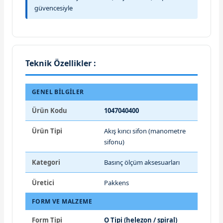
güvencesiyle
Teknik Özellikler :
GENEL BILGILER
Ürün Kodu
1047040400
Ürün Tipi
Akış kırıcı sifon (manometre
sifonu)
Kategori
Basınç ölçüm aksesuarları
Üretici
Pakkens
FORM VE MALZEME
Form Tipi
O Tipi (helezon / spiral)