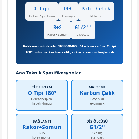
O Tipi
180°
Krb. Çelik
Helezon/spiral form
Form açısı
Malzeme
R+S
G1/2''
Rakor + Somun
Diş ölçüsü
Pakkens ürün kodu: 1047040400 · Akış kırıcı sifon, O tipi
180° helezon, karbon çelik, rakor + somun bağlantılı
Ana Teknik Spesifikasyonlar
TIP / FORM
MALZEME
O Tipi 180°
Karbon Çelik
Helezon/spiral
Dayanıklı
kapalı döngü
ekonomik
BAĞLANTI
DIŞ ÖLÇÜSÜ
Rakor+Somun
G1/2''
R+S
1/2 inç
kolay montaj
standart