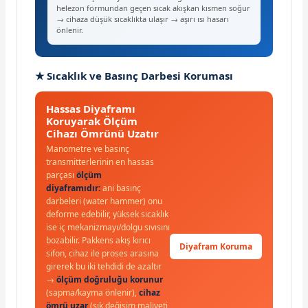
helezon formundan geçen sıcak akışkan kısmen soğur
→ cihaza düşük sıcaklıkta ulaşır → aşırı ısı hasarı
önlenir.
★ Sıcaklık ve Basınç Darbesi Koruması
Hassas Diyaframı
Koruyarak Ölçüm
Cihazı Ömrünü Uzatır
Manometre ve basınç
transmitterlerinin en hassas
parçası
ölçüm
diyaframıdır:
ani basınç
darbeleri (water hammer) onu
deforme edebilir, yüksek sıcaklık
ise iç mekanizmayı/dolgu sıvısını
bozabilir. Pakkens akış kırıcı
Diyafram Koruma
sifon, cihaz ile proses arasına
girerek bu iki tehdidi de azaltır
→
ölçüm doğruluğu korunur
(sapma/kayma önlenir),
cihaz
ömrü uzar
(sık değişim maliyeti