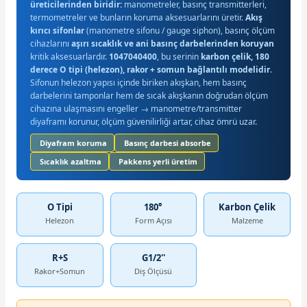
üreticilerinden biridir:
manometreler, basınç transmitterleri,
termometreler ve bunların koruma aksesuarlarını üretir.
Akış
kırıcı sifonlar
(manometre sifonu / gauge siphon), basınç ölçüm
cihazlarını
aşırı sıcaklık ve ani basınç darbelerinden koruyan
kritik aksesuarlardır.
1047040400
, bu serinin
karbon çelik, 180
derece O tipi (helezon), rakor + somun bağlantılı modelidir
.
Sifonun helezon yapısı içinde biriken akışkan, hem basınç
darbelerini tamponlar hem de sıcak akışkanın doğrudan ölçüm
cihazına ulaşmasını engeller → manometre/transmitter
diyaframı korunur, ölçüm güvenilirliği artar, cihaz ömrü uzar.
Diyafram koruma
Basınç darbesi absorbe
Sıcaklık azaltma
Pakkens yerli üretim
O Tipi
180°
Karbon Çelik
Helezon
Form Açısı
Malzeme
R+S
G1/2''
Rakor+Somun
Diş Ölçüsü