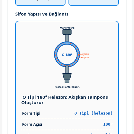
Sifon Yapısı ve Bağlantı
Manometre
akışkan
O 180°
tampon
Proses Hattı (Rakor)
O Tipi 180° Helezon: Akışkan Tamponu
Oluşturur
Form Tipi
O Tipi (helezon)
Form Açısı
180°