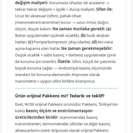
değişim maliyeti:
Korumasız cihazlar sık arızalanır →
tekrar tekrar değişim + işçilik + duruş maliyeti.
Sifon ile:
Ucuz bir aksesuar (sifon), pahalı cihazı
(manometre/transmitter) korur → uzun ömür, doğru
ölçüm, düşük bakım.
Ne zaman mutlaka gerekli:
(a)
Buhar uygulamaları (yüksek sıcaklık).
(b)
Sıcak akışkan
hatları.
(c)
Pompa/kompresör çıkışı (darbe).
(d)
Ani vana
açma-kapama olan hatlar.
Ne zaman gerekmeyebilir:
Düşük sıcaklık + sabit basınç + darbesiz uygulamalar (yine
de koruma için önerilir).
Özetle:
Sifon, küçük bir yatırımla
büyük koruma sağlar — endüstriyel basınç ölçümünde
standart bir koruma elemanıdır. Ariproses olarak
manometre + uygun sifon birlikte öneriyoruz.
Ürün orijinal Pakkens mi? Tedarik ve teklif?
Evet, %100 orijinal Pakkens ürünüdür. Pakkens, Türkiye'nin
köklü
basınç ölçüm ve enstrümantasyon
üreticilerinden biridir:
manometreler, basınç
transmitterleri, termometreler, sifonlar ve diğer basınç
aksesuarlarını üretir. Ariproses olarak orijinal Pakkens