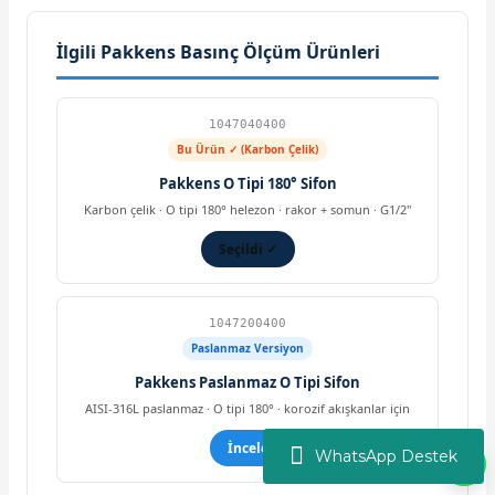
İlgili Pakkens Basınç Ölçüm Ürünleri
1047040400
Bu Ürün ✓ (Karbon Çelik)
Pakkens O Tipi 180° Sifon
Karbon çelik · O tipi 180° helezon · rakor + somun · G1/2''
Seçildi ✓
1047200400
Paslanmaz Versiyon
Pakkens Paslanmaz O Tipi Sifon
AISI-316L paslanmaz · O tipi 180° · korozif akışkanlar için
İncele
WhatsApp Destek