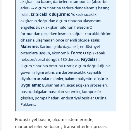
akışkan, bu basınç darbelerini tamponlar (absorbe
eder) → ölçüm cihazına sadece dengelenmiş basınç
iletilir.
(2) Sıcaklık düşürme:
Yüksek sıcaklıklı
akışkanın doğrudan ölçüm cihazına ulaşmasını
engeller. Sıcak akışkan, sifonun helezon/O
formundan geçerken kısmen soğur → sıcaklık ölçüm
cihazına ulaşmadan önce önemli ölçüde azalır.
Malzeme:
Karbon çelik: dayanıklı, endüstriyel
ortamlara uygun, ekonomik.
Form:
O tipi (kapalı
helezon/spiral döngü), 180 derece.
Faydaları:
Ölçüm cihazının ömrünü uzatır, ölçüm doğruluğu ve
güvenilirliğini artırır, ani darbe/sıcaklık kaynaklı
diyafram arızalarını önler, bakım maliyetini düşürür.
Uygulama:
Buhar hatları, sıcak akışkan prosesleri,
basınç dalgalanması olan sistemler, kompresör
çıkışları, pompa hatları, endüstriyel tesisler. Orijinal
Pakkens.
Endüstriyel basınç ölçüm sistemlerinde,
manometreler ve basınç transmitterleri proses