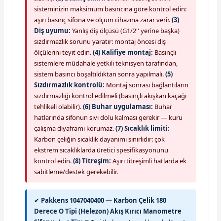
sisteminizin maksimum basıncına göre kontrol edin:
aşırı basınç sifona ve ölçüm cihazına zarar verir.
(3)
Diş uyumu:
Yanlış diş ölçüsü (G1/2'' yerine başka)
sızdırmazlık sorunu yaratır: montaj öncesi diş
ölçülerini teyit edin.
(4) Kalifiye montaj:
Basınçlı
sistemlere müdahale yetkili teknisyen tarafından,
sistem basıncı boşaltıldıktan sonra yapılmalı.
(5)
Sızdırmazlık kontrolü:
Montaj sonrası bağlantıların
sızdırmazlığı kontrol edilmeli (basınçlı akışkan kaçağı
tehlikeli olabilir).
(6) Buhar uygulaması:
Buhar
hatlarında sifonun sıvı dolu kalması gerekir — kuru
çalışma diyaframı korumaz.
(7) Sıcaklık limiti:
Karbon çeliğin sıcaklık dayanımı sınırlıdır: çok
ekstrem sıcaklıklarda üretici spesifikasyonunu
kontrol edin.
(8) Titreşim:
Aşırı titreşimli hatlarda ek
sabitleme/destek gerekebilir.
✔
Pakkens 1047040400 — Karbon Çelik 180
Derece O Tipi (Helezon) Akış Kırıcı Manometre