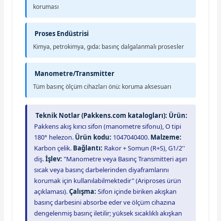
koruması
Proses Endüstrisi
Kimya, petrokimya, gıda: basınç dalgalanmalı prosesler
Manometre/Transmitter
Tüm basınç ölçüm cihazları önü: koruma aksesuarı
Teknik Notlar (Pakkens.com katalogları):
Ürün:
Pakkens akış kırıcı sifon (manometre sifonu), O tipi
180° helezon.
Ürün kodu:
1047040400.
Malzeme:
Karbon çelik.
Bağlantı:
Rakor + Somun (R+S), G1/2''
diş.
İşlev:
"Manometre veya Basınç Transmitteri aşırı
sıcak veya basınç darbelerinden diyaframlarını
korumak için kullanılabilmektedir" (Ariproses ürün
açıklaması).
Çalışma:
Sifon içinde biriken akışkan
basınç darbesini absorbe eder ve ölçüm cihazına
dengelenmiş basınç iletilir; yüksek sıcaklıklı akışkan