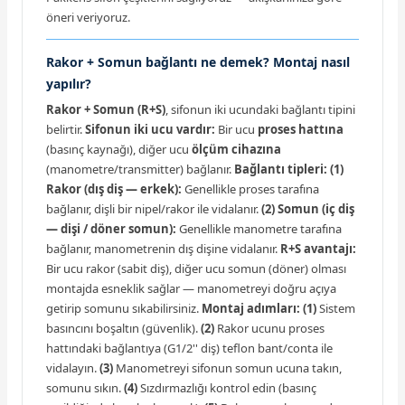
öneri veriyoruz.
Rakor + Somun bağlantı ne demek? Montaj nasıl
yapılır?
Rakor + Somun (R+S)
, sifonun iki ucundaki bağlantı tipini
belirtir.
Sifonun iki ucu vardır:
Bir ucu
proses hattına
(basınç kaynağı), diğer ucu
ölçüm cihazına
(manometre/transmitter) bağlanır.
Bağlantı tipleri:
(1)
Rakor (dış diş — erkek):
Genellikle proses tarafına
bağlanır, dişli bir nipel/rakor ile vidalanır.
(2) Somun (iç diş
— dişi / döner somun):
Genellikle manometre tarafına
bağlanır, manometrenin dış dişine vidalanır.
R+S avantajı:
Bir ucu rakor (sabit diş), diğer ucu somun (döner) olması
montajda esneklik sağlar — manometreyi doğru açıya
getirip somunu sıkabilirsiniz.
Montaj adımları:
(1)
Sistem
basıncını boşaltın (güvenlik).
(2)
Rakor ucunu proses
hattındaki bağlantıya (G1/2'' diş) teflon bant/conta ile
vidalayın.
(3)
Manometreyi sifonun somun ucuna takın,
somunu sıkın.
(4)
Sızdırmazlığı kontrol edin (basınç