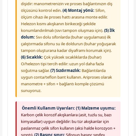
dişidir: manometrenizin ve proses bağlantınızın diş
ölçüsünü kontrol edin.
(4) Montaj yönü:
Sifon,
ölçüm cihazı ile proses hattı arasına monte edilir.
Helezon kısmı akışkanın birikeceği şekilde
konumlandırılmalı (sıvı tampon oluşması için).
(5) İlk
dolum:
Sıvı dolu sifonlarda (buhar uygulaması) ilk
çalıştırmada sifonu su ile doldurun (buhar yoğuşarak
tampon oluşturana kadar diyaframı korumak için).
(6) Sıcaklık:
Çok yüksek sıcaklıklarda (buhar)
O/helezon tipi tercih edilir: uzun yol daha fazla
soğutma sağlar.
(7) Sızdırmazlık:
Bağlantılarda
uygun conta/teflon bant kullanın. Ariproses olarak
manometre + sifon + bağlantı komple çözümü
sunuyoruz.
Önemli Kullanım Uyarıları:
(1) Malzeme uyumu:
Karbon çelik korozif akışkanlara (asit, tuzlu su, bazı
kimyasallar) uygun değildir: bu tür akışkanlar için
paslanmaz çelik sifon kullanın (aksi halde korozyon +
sızıntı).
(2) Basınç sınırı:
Sifonun basınç sınıfını