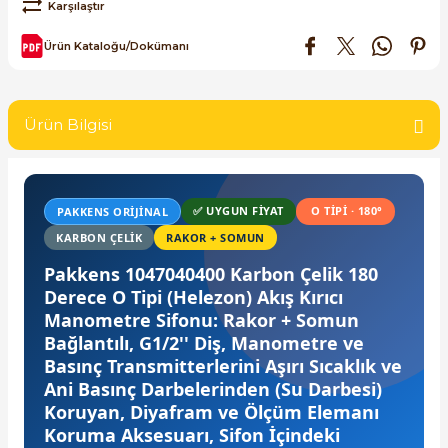
Karşılaştır
SIMATIC SAFETY
Ürün Kataloğu/Dokümanı
Kaynakları - UPS
SIMATIC TIA PORTAL HMI Yazılımları
re Kesiciler
SIMATIC Yazılım Paketleri
Ürün Bilgisi
SIMOTION Hareket Kontrol Üniteleri
alterleri
✅ UYGUN FIYAT
O TIPI · 180°
PAKKENS ORIJINAL
SIRIUS SAFETY
KARBON ÇELIK
RAKOR + SOMUN
er Şalterleri
WinCC Unified Runtime Yazılımları
Pakkens 1047040400 Karbon Çelik 180
Derece O Tipi (Helezon) Akış Kırıcı
Manometre Sifonu: Rakor + Somun
Bağlantılı, G1/2'' Diş, Manometre ve
ler
Basınç Transmitterlerini Aşırı Sıcaklık ve
Ani Basınç Darbelerinden (Su Darbesi)
ı
Koruyan, Diyafram ve Ölçüm Elemanı
Koruma Aksesuarı, Sifon İçindeki
umuşak Yol Vericiler