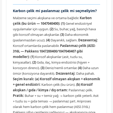
Karbon çelik mi paslanmaz çelik mi seçmeliyim?
Malzeme seçimi akışkana ve ortama bağlıdır.
Karbon
çelik (bu ürün — 1047040400):
(1)
Genel endüstriyel
uygulamalar için uygun.
(2)
Su, buhar, yağ, basınçlı hava
gibi korozif olmayan akışkanlar.
(3)
Daha ekonomik
(paslanmazdan ucuz).
(4)
Dayanıklı, sağlam.
Dezavantaj:
Korozif ortamlarda paslanabilir.
Paslanmaz çelik (AISI-
316L — Pakkens 1047200400/1047040407 gibi
modeller):
(1)
Korozif akışkanlar (asit, tuzlu su,
kimyasallar).
(2)
Gıda, ilaç, kimya endüstrisi (hijyen +
korozyon direnci).
(3)
Deniz/nemli ortamlar.
(4)
Daha uzun
ömür (korozyona dayanıklı).
Dezavantaj:
Daha pahalı.
Seçim kuralı:
(a) Korozif olmayan akışkan + ekonomik
+ genel endüstri:
Karbon çelik (bu ürün).
(b) Korozif
akışkan / gıda / kimya / dış ortam:
Paslanmaz çelik.
Pratik:
Buhar + su + temiz yağ → karbon çelik yeterli. Asit
+ tuzlu su + gıda teması → paslanmaz şart. Ariproses
olarak hem karbon çelik hem paslanmaz (AISI-316L)
Pakkens sifon çeşitlerini sağlıyoruz — akışkanınıza göre