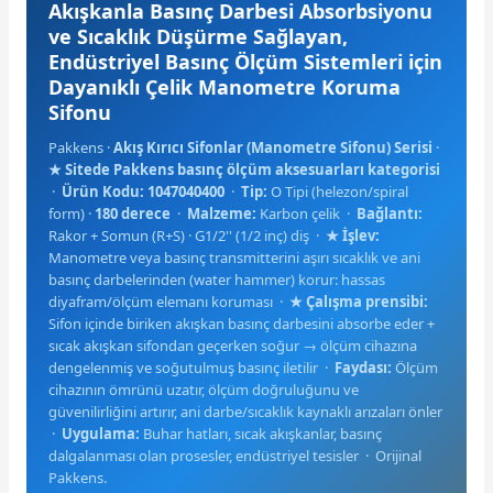
Akışkanla Basınç Darbesi Absorbsiyonu
ve Sıcaklık Düşürme Sağlayan,
Endüstriyel Basınç Ölçüm Sistemleri için
Dayanıklı Çelik Manometre Koruma
Sifonu
Pakkens ·
Akış Kırıcı Sifonlar (Manometre Sifonu) Serisi
·
e Pako Şalterler
★ Sitede Pakkens basınç ölçüm aksesuarları kategorisi
·
Ürün Kodu: 1047040400
·
Tip:
O Tipi (helezon/spiral
form) ·
180 derece
·
Malzeme:
Karbon çelik ·
Bağlantı:
Rakor + Somun (R+S) · G1/2'' (1/2 inç) diş ·
★ İşlev:
Manometre veya basınç transmitterini aşırı sıcaklık ve ani
basınç darbelerinden (water hammer) korur: hassas
diyafram/ölçüm elemanı koruması ·
★ Çalışma prensibi:
Sifon içinde biriken akışkan basınç darbesini absorbe eder +
sıcak akışkan sifondan geçerken soğur → ölçüm cihazına
dengelenmiş ve soğutulmuş basınç iletilir ·
Faydası:
Ölçüm
cihazının ömrünü uzatır, ölçüm doğruluğunu ve
güvenilirliğini artırır, ani darbe/sıcaklık kaynaklı arızaları önler
·
Uygulama:
Buhar hatları, sıcak akışkanlar, basınç
dalgalanması olan prosesler, endüstriyel tesisler · Orijinal
Pakkens.