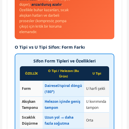
düşer),
arıza/duruş azalır
.
Özellikle buhar kazanları, sıcak
akışkan hatları ve darbeli
prosesler (kompresör, pompa
çıkışı) için kritik bir koruma
elemanıdır.
O Tipi vs U Tipi Sifon: Form Farkı
Sifon Form Tipleri ve Özellikleri
O Tipi / Helezon (Bu
ÖZELLİK
U Tipi
Ürün)
Dairesel/spiral döngü
Form
U harfi şekli
(180°)
Akışkan
Helezon içinde geniş
U kıvrımında
Tamponu
tampon
tampon
Sıcaklık
Uzun yol → daha
Orta
Düşürme
fazla soğutma