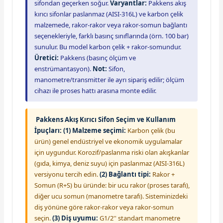
sifondan geçerken soğur.
Varyantlar:
Pakkens akış
kırıcı sifonlar paslanmaz (AISI-316L) ve karbon çelik
malzemede, rakor-rakor veya rakor-somun bağlantı
seçenekleriyle, farklı basınç sınıflarında (örn. 100 bar)
sunulur. Bu model karbon çelik + rakor-somundur.
Üretici:
Pakkens (basınç ölçüm ve
enstrümantasyon).
Not:
Sifon,
manometre/transmitter ile ayrı sipariş edilir; ölçüm
cihazı ile proses hattı arasına monte edilir.
Pakkens Akış Kırıcı Sifon Seçim ve Kullanım
İpuçları:
(1) Malzeme seçimi:
Karbon çelik (bu
ürün) genel endüstriyel ve ekonomik uygulamalar
için uygundur. Korozif/paslanma riski olan akışkanlar
(gıda, kimya, deniz suyu) için paslanmaz (AISI-316L)
versiyonu tercih edin.
(2) Bağlantı tipi:
Rakor +
Somun (R+S) bu üründe: bir ucu rakor (proses tarafı),
diğer ucu somun (manometre tarafı). Sisteminizdeki
diş yönüne göre rakor-rakor veya rakor-somun
seçin.
(3) Diş uyumu:
G1/2'' standart manometre