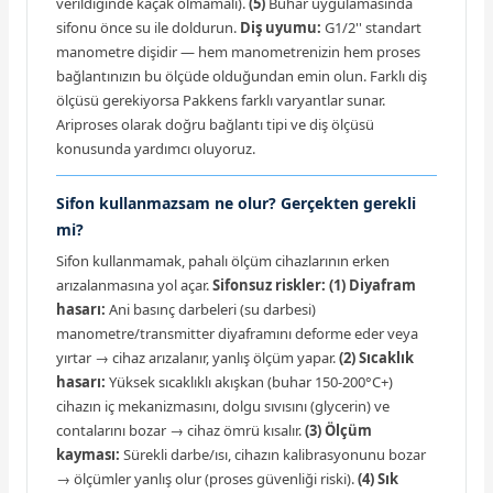
verildiğinde kaçak olmamalı).
(5)
Buhar uygulamasında
sifonu önce su ile doldurun.
Diş uyumu:
G1/2'' standart
manometre dişidir — hem manometrenizin hem proses
bağlantınızın bu ölçüde olduğundan emin olun. Farklı diş
ölçüsü gerekiyorsa Pakkens farklı varyantlar sunar.
Ariproses olarak doğru bağlantı tipi ve diş ölçüsü
konusunda yardımcı oluyoruz.
Sifon kullanmazsam ne olur? Gerçekten gerekli
mi?
Sifon kullanmamak, pahalı ölçüm cihazlarının erken
arızalanmasına yol açar.
Sifonsuz riskler:
(1) Diyafram
hasarı:
Ani basınç darbeleri (su darbesi)
manometre/transmitter diyaframını deforme eder veya
yırtar → cihaz arızalanır, yanlış ölçüm yapar.
(2) Sıcaklık
hasarı:
Yüksek sıcaklıklı akışkan (buhar 150-200°C+)
cihazın iç mekanizmasını, dolgu sıvısını (glycerin) ve
contalarını bozar → cihaz ömrü kısalır.
(3) Ölçüm
kayması:
Sürekli darbe/ısı, cihazın kalibrasyonunu bozar
→ ölçümler yanlış olur (proses güvenliği riski).
(4) Sık