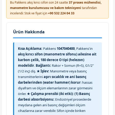
Bu Pakkens akış kırıcı sifon son 24 saatte
37 proses mühendisi,
manometre kurulumcusu ve bakım teknisyeni
tarafından
incelendi: Stok ve fiyat için
+90 532 224 04 33
Ürün Hakkında
Kısa Açıklama:
Pakkens
1047040400
, Pakkens'in
akış kırıcı sifon (manometre sifonu) ailesine ait
karbon çelik, 180 derece O tipi (helezon)
modelidir
.
Bağlantı:
Rakor + Somun (R+S), G1/2''
(1/2 inç) diş.
★ İşlev:
Manometre veya basınç
transmitterlerini
aşırı sıcaklık ve ani basınç
darbelerinden (water hammer) korur
: hassas
diyafram ve ölçüm elemanlarının zarar görmesini
önler.
★ Çalışma prensibi (iki etki):
(1) Basınç
darbesi absorbsiyonu:
Endüstriyel proseslerde
meydana gelen ani basınç değişimleri ölçüm
cihazlarına zarar verebilir. Sifon içinde biriken