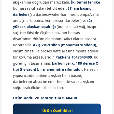
akışkanına doğrudan maruz kalır.
İki temel tehlike
bu hassas cihazları tehdit eder:
(1) ani basınç
darbeleri
(su darbesi/water hammer: pompa/vana
ani açma-kapama, kompresör darbeleri) ve
(2)
yüksek akışkan sıcaklığı
(buhar, sıcak yağ, kızgın
su). Her ikisi de ölçüm cihazının hassas
diyaframını/ölçüm elemanını kalıcı olarak hasara
uğratabilir.
Akış kırıcı sifon (manometre sifonu)
,
ölçüm cihazı ile proses hattı arasına monte edilen
bir koruma aksesuarıdır.
Pakkens 1047040400
, bu
görev için tasarlanmış
karbon çelik, 180 derece O
tipi (helezon) bir manometre sifonudur
. Helezon
yapısı içinde biriken akışkan hem basınç
darbelerini absorbe eder hem de sıcak akışkanı
soğutarak ölçüm cihazını korur.
Ürün Kodu ve Tanım: 1047040400
Ürün Özellikleri