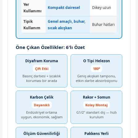
Yer
Kompakt dairesel
Dikey uzun
Kullanımı
Tipik
Genel amaçlı, buhar,
Buhar hatları
Kullanım
sıcak akışkan
Öne Çıkan Özellikler: 6'lı Özet
Diyafram Koruma
O Tipi Helezon
Çift Etki
180°
Basınç darbesi + sıcaklık
Geniş akışkan tamponu,
koruması bir arada
etkin darbe absorbsiyonu
Karbon Çelik
Rakor + Somun
Dayanıklı
Kolay Montaj
Endüstriyel ortama
G1/2'' standart diş — hızlı
uygun, ekonomik, sağlam
kurulum
Ölçüm Güvenilirliği
Pakkens Yerli