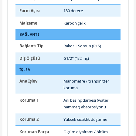
Form Açısı
180 derece
Malzeme
Karbon çelik
BAĞLANTI
Bağlantı Tipi
Rakor + Somun (R+S)
Diş Ölçüsü
G1/2'' (1/2 inç)
İŞLEV
Ana İşlev
Manometre / transmitter
koruma
Koruma 1
Ani basınç darbesi (water
hammer) absorbsiyonu
Koruma 2
Yüksek sıcaklık düşürme
Korunan Parça
Ölçüm diyaframı / ölçüm