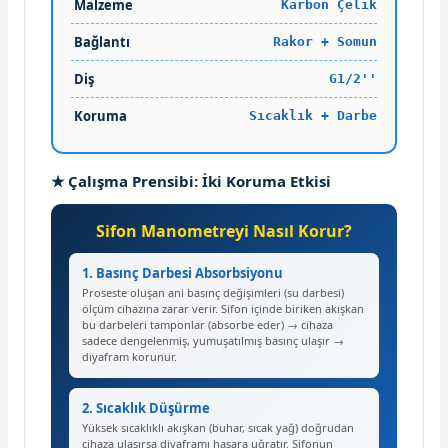
Malzeme
Karbon Çelik
Bağlantı
Rakor + Somun
Diş
G1/2''
Koruma
Sıcaklık + Darbe
★ Çalışma Prensibi: İki Koruma Etkisi
Sifon Manometreyi Nasıl Korur?
1. Basınç Darbesi Absorbsiyonu
Proseste oluşan ani basınç değişimleri (su darbesi)
ölçüm cihazına zarar verir. Sifon içinde biriken akışkan
bu darbeleri tamponlar (absorbe eder) → cihaza
sadece dengelenmiş, yumuşatılmış basınç ulaşır →
diyafram korunur.
2. Sıcaklık Düşürme
Yüksek sıcaklıklı akışkan (buhar, sıcak yağ) doğrudan
cihaza ulaşırsa diyaframı hasara uğratır. Sifonun