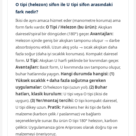
O tipi (helezon) sifon ile U tipi sifon arasındaki
fark nedir?
İkisi de aynı amaca hizmet eder (manometre koruma) ama
form farkı vardır.
O Tipi / Helezon (bu ürün):
Akışkan
dairesel/spiral bir döngüden (180°) geçer.
Avantajları:
Helezon içinde geniş bir akışkan tamponu oluşur → darbe
absorbsiyonu etkili. Uzun akış yolu → sıcak akışkan daha
fazla soğur (daha iyi sıcaklık koruması). Kompakt dairesel
form.
U Tipi:
Akışkan U harfi şeklinde bir kıvrımdan geçer.
Avantajları:
Basit form, U kıvrımında sıvı tamponu oluşur,
buhar hatlarında yaygın.
Hangi durumda hangisi:
(1)
Yüksek sıcaklık + daha fazla soğutma gereken
uygulamalar:
O/helezon tipi (uzun yol).
(2) Buhar
hatları, klasik kurulum:
U tipi veya O tipi (ikisi de
uygun).
(3) Yer/montaj tercihi:
O tipi kompakt dairesel,
U tipi dikey uzun.
Pratik:
Pakkens her iki tipi de farklı
malzeme (karbon çelik / paslanmaz) ve bağlantı
seçenekleriyle sunar. Bu ürün O tipi 180° helezon, karbon
çeliktir. Uygulamanıza göre Ariproses olarak doğru tip ve
malzemeyi öneriyoruz.