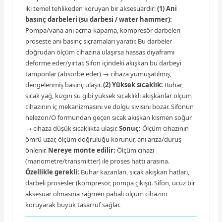
iki temel tehlikeden koruyan bir aksesuardır:
(1) Ani
basınç darbeleri (su darbesi / water hammer):
Pompa/vana ani açma-kapama, kompresör darbeleri
proseste ani basınç sıçramaları yaratır. Bu darbeler
doğrudan ölçüm cihazına ulaşırsa hassas diyaframı
deforme eder/yırtar. Sifon içindeki akışkan bu darbeyi
tamponlar (absorbe eder) → cihaza yumuşatılmış,
dengelenmiş basınç ulaşır.
(2) Yüksek sıcaklık:
Buhar,
sıcak yağ, kızgın su gibi yüksek sıcaklıklı akışkanlar ölçüm
cihazının iç mekanizmasını ve dolgu sıvısını bozar. Sifonun
helezon/O formundan geçen sıcak akışkan kısmen soğur
→ cihaza düşük sıcaklıkta ulaşır.
Sonuç:
Ölçüm cihazının
ömrü uzar, ölçüm doğruluğu korunur, ani arıza/duruş
önlenir.
Nereye monte edilir:
Ölçüm cihazı
(manometre/transmitter) ile proses hattı arasına.
Özellikle gerekli:
Buhar kazanları, sıcak akışkan hatları,
darbeli prosesler (kompresör, pompa çıkışı). Sifon, ucuz bir
aksesuar olmasına rağmen pahalı ölçüm cihazını
koruyarak büyük tasarruf sağlar.