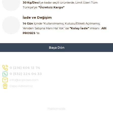
30 Kg/Desi
'ye kadar seçili ürünlerde, Limit Üzeri Tüm
SIMATIC SAFETY
Türkiye'ye:
"Ücretsiz Kargo"
Kaynakları - UPS
SIMATIC TIA PORTAL HMI Yazılımları
İade ve Değişim
14 Gün
İçinde “Kullanılmamış, Kutusu/Etiketi Açılmamış,
re Kesiciler
Yeniden Satışına Mani Hal Yok” ise
"Kolay İade"
imkanı :
ARI
SIMATIC Yazılım Paketleri
PROSES
'te.
SIMOTION Hareket Kontrol Üniteleri
Başa Dön
alterleri
SIRIUS SAFETY
er Şalterleri
WinCC Unified Runtime Yazılımları
0 (216) 606 12 74
0 (532) 224 04 33
info@ariproses.com
Depo Adresimiz
ler
ı
Hakkımızda
Hakkımızda
umuşak Yol Vericiler