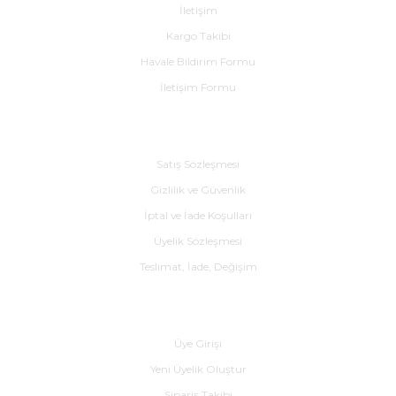
İletişim
Kargo Takibi
Havale Bildirim Formu
İletişim Formu
e Pako Şalterler
Alışveriş
Satış Sözleşmesi
Gizlilik ve Güvenlik
İptal ve İade Koşulları
Üyelik Sözleşmesi
Teslimat, İade, Değişim
Yardım
Üye Girişi
Yeni Üyelik Oluştur
Sipariş Takibi