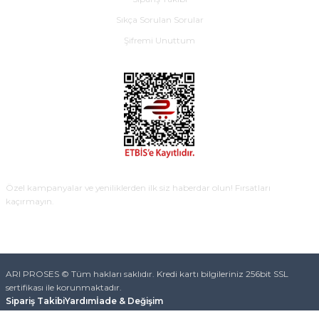
Sıkça Sorulan Sorular
Şifremi Unuttum
E-BÜLTEN
Özel kampanyalar ve yeniliklerden ilk siz haberdar olun! Fırsatları
kaçırmayın.
KAYDOL
ARI PROSES © Tüm hakları saklıdır. Kredi kartı bilgileriniz 256bit SSL
sertifikası ile korunmaktadır.
Sipariş Takibi
Yardım
İade & Değişim