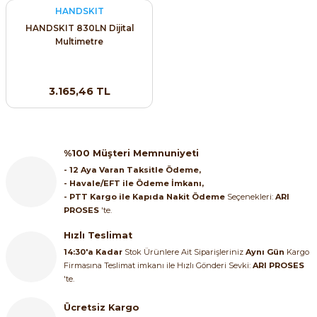
HANDSKIT
ri ve Transmitterleri
ACS580
SIMATIC Endüstriyel Panel PC'ler
Sinamics S120 Modüler Sürücü Sistemi
HANDSKIT 830LN Dijital
Multimetre
ACS880
SIMATIC ET200 Dağıtılmış Giriş-Çkış
e Ölçüm Cihazları
Sinamics S210 Servo Sürücü Sistemi
 Seviye
SIMATIC ET200SP Open Controller
3.165,46 TL
ji Sayaçları
Sinamics V20 Hız Kontrol Cihazları
ye
SIMATIC ExProof Panel PC'ler ve Thin C
ve Prizler
Sinamics V90 Servo Sürücü Sistemi
%100 Müşteri Memnuniyeti
SIMATIC HMI Operatör Paneller
eri
- 12 Aya Varan Taksitle Ödeme,
- Havale/EFT ile Ödeme İmkanı,
SIMATIC S7-1200
- PTT Kargo ile Kapıda Nakit Ödeme
Seçenekleri:
ARI
 (Power Supply)
PROSES
'te.
SIMATIC S7-1500
Hızlı Teslimat
14:30'a Kadar
Stok Ürünlere Ait Siparişleriniz
Aynı Gün
Kargo
SIMATIC S7-300
Firmasına Teslimat imkanı ile Hızlı Gönderi Sevki:
ARI PROSES
 Taşıma Sistemleri - Spiral , Boru ,
'te.
SIMATIC S7-400
Ücretsiz Kargo
ma Rölesi, Cihazları ve Anahtarları