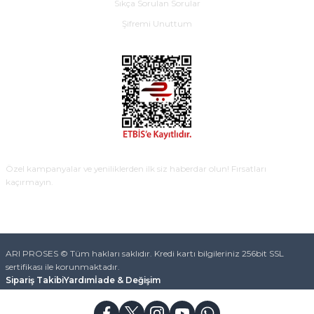
Sıkça Sorulan Sorular
Şifremi Unuttum
E-BÜLTEN
Özel kampanyalar ve yeniliklerden ilk siz haberdar olun! Fırsatları
kaçırmayın.
KAYDOL
ARI PROSES © Tüm hakları saklıdır. Kredi kartı bilgileriniz 256bit SSL
sertifikası ile korunmaktadır.
Sipariş Takibi
Yardım
İade & Değişim