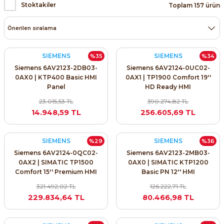
Stoktakiler
Toplam 157 ürün
ri ve Transmitterleri
ACS580
SIMATIC Endüstriyel Panel PC'ler
Sinamics S120 Modüler Sürücü Sistemi
ACS880
SIMATIC ET200 Dağıtılmış Giriş-Çkış
e Ölçüm Cihazları
Sinamics S210 Servo Sürücü Sistemi
SIEMENS
SIEMENS
%35
%34
 Seviye
SIMATIC ET200SP Open Controller
Siemens 6AV2123-2DB03-
Siemens 6AV2124-0UC02-
ji Sayaçları
Sinamics V20 Hız Kontrol Cihazları
0AX0 | KTP400 Basic HMI
0AX1 | TP1900 Comfort 19''
ye
SIMATIC ExProof Panel PC'ler ve Thin C
Panel
HD Ready HMI
ve Prizler
Sinamics V90 Servo Sürücü Sistemi
23.015,53 TL
390.274,82 TL
SIMATIC HMI Operatör Paneller
14.948,59 TL
256.605,69 TL
eri
SIMATIC S7-1200
SIEMENS
SIEMENS
%29
%36
 (Power Supply)
Siemens 6AV2124-0QC02-
Siemens 6AV2123-2MB03-
SIMATIC S7-1500
0AX2 | SIMATIC TP1500
0AX0 | SIMATIC KTP1200
Comfort 15'' Premium HMI
Basic PN 12'' HMI
SIMATIC S7-300
321.492,02 TL
126.222,71 TL
 Taşıma Sistemleri - Spiral , Boru ,
229.834,64 TL
80.466,98 TL
SIMATIC S7-400
ma Rölesi, Cihazları ve Anahtarları