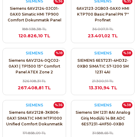
SIEMENS
SIEMENS
%36
%35
SIMATIC SAFETY
Siemens 6AV2124-0JC01-
6AV2123-2GB03-0AX0 HMI
0AX0 Simatic HMI TP900
KTP700 Basic Panel PN 7''
Kaynakları - UPS
Comfort Dokunmatik Panel
Profinet
SIMATIC TIA PORTAL HMI Yazılımları
188.938,38 TL
36.007,11 TL
re Kesiciler
SIMATIC Yazılım Paketleri
120.826,10 TL
23.401,02 TL
SIMOTION Hareket Kontrol Üniteleri
SIEMENS
SIEMENS
%18
%38
alterleri
Siemens 6AV2124-0QC02-
SIEMENS 6ES7231-4HD32-
SIRIUS SAFETY
0AX1 | TP1500 15'' Comfort
0XB0 SIMATIC S7-1200 SM
Panel ATEX Zone 2
1231 4AI
er Şalterleri
WinCC Unified Runtime Yazılımları
326.108,31 TL
21.300,91 TL
267.408,81 TL
13.310,94 TL
ler
SIEMENS
SIEMENS
%36
%38
Siemens 6AV2128-3KB06-
Siemens SM 1231 8AI Analog
0AX1 SIMATIC HMI MTP1000
Giriş Modülü 14 Bit ADC
ı
Unified Comfort Dokunmatik
6ES7231-4HF50-0XB0
Panel 10.1 İnç
171.858,09 TL
31.588,65 TL
umuşak Yol Vericiler