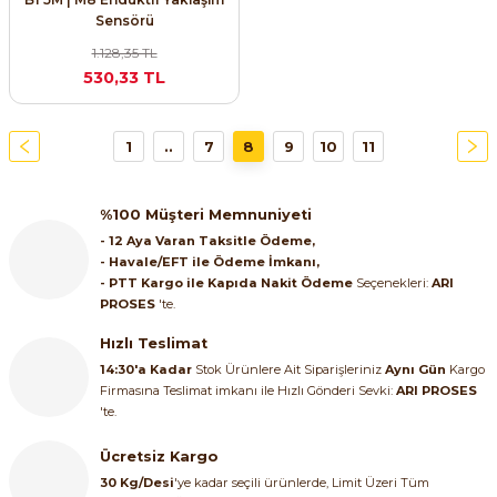
Sensörü
1.128,35 TL
530,33 TL
1
..
7
8
9
10
11
%100 Müşteri Memnuniyeti
- 12 Aya Varan Taksitle Ödeme,
- Havale/EFT ile Ödeme İmkanı,
- PTT Kargo ile Kapıda Nakit Ödeme
Seçenekleri:
ARI
PROSES
'te.
Hızlı Teslimat
14:30'a Kadar
Stok Ürünlere Ait Siparişleriniz
Aynı Gün
Kargo
Firmasına Teslimat imkanı ile Hızlı Gönderi Sevki:
ARI PROSES
'te.
Ücretsiz Kargo
30 Kg/Desi
'ye kadar seçili ürünlerde, Limit Üzeri Tüm