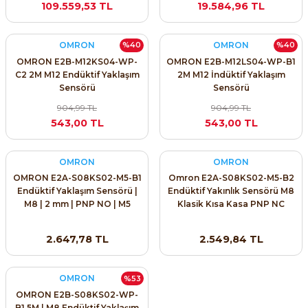
109.559,53 TL
19.584,96 TL
OMRON
OMRON
%40
%40
OMRON E2B-M12KS04-WP-
OMRON E2B-M12LS04-WP-B1
C2 2M M12 Endüktif Yaklaşım
2M M12 İndüktif Yaklaşım
Sensörü
Sensörü
e Pako Şalterler
904,99 TL
904,99 TL
543,00 TL
543,00 TL
OMRON
OMRON
OMRON E2A-S08KS02-M5-B1
Omron E2A-S08KS02-M5-B2
Endüktif Yaklaşım Sensörü |
Endüktif Yakınlık Sensörü M8
M8 | 2 mm | PNP NO | M5
Klasik Kısa Kasa PNP NC
Konnektör
2mm
2.647,78 TL
2.549,84 TL
OMRON
%53
OMRON E2B-S08KS02-WP-
B1 5M | M8 Endüktif Yaklaşım