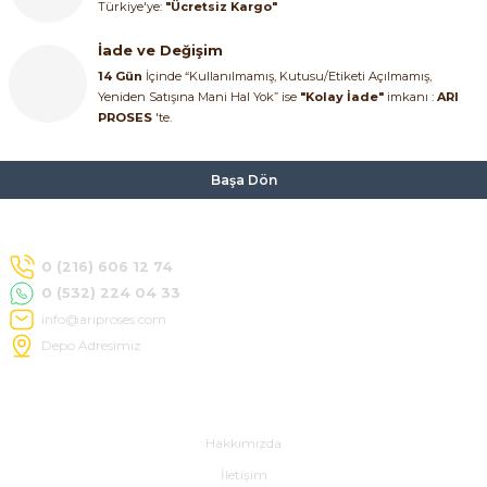
Türkiye'ye:
"Ücretsiz Kargo"
İade ve Değişim
14 Gün
İçinde “Kullanılmamış, Kutusu/Etiketi Açılmamış,
Yeniden Satışına Mani Hal Yok” ise
"Kolay İade"
imkanı :
ARI
PROSES
'te.
Başa Dön
0 (216) 606 12 74
0 (532) 224 04 33
info@ariproses.com
Depo Adresimiz
Hakkımızda
Hakkımızda
İletişim