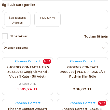
SIMATIC SAFETY
İlgili Alt Kategoriler
Kaynakları - UPS
SIMATIC TIA PORTAL HMI Yazılımları
Şalt Elektrik
PLC & HMI
Ürünleri
re Kesiciler
SIMATIC Yazılım Paketleri
Stoktakiler
Toplam 18 ürün
SIMOTION Hareket Kontrol Üniteleri
alterleri
SIRIUS SAFETY
er Şalterleri
Phoenix Contact
Phoenix Contact
%45
WinCC Unified Runtime Yazılımları
PHOENIX CONTACT UT 2,5
PHOENIX CONTACT
(3044076) Geçiş Klemensi -
2900299 | PLC-RPT-24DC/21
Vidalı (1 Kutu = 50 Adet)
Push-in Slim Röle
2.736,80 TL
ler
1.505,24 TL
286,87 TL
ı
Phoenix Contact
Phoenix Contact
%52
umuşak Yol Vericiler
Phoenix Contact 2966171
Phoenix Contact 1234308 1