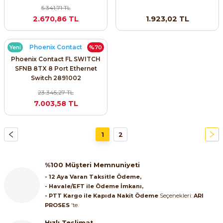
5.341,71 TL
2.670,86 TL
1.923,02 TL
Phoenix Contact
Yeni
%70
Phoenix Contact FL SWITCH
SFNB 8TX 8 Port Ethernet
Switch 2891002
23.345,27 TL
7.003,58 TL
1
2
%100 Müşteri Memnuniyeti
- 12 Aya Varan Taksitle Ödeme,
- Havale/EFT ile Ödeme İmkanı,
- PTT Kargo ile Kapıda Nakit Ödeme
Seçenekleri:
ARI
PROSES
'te.
Hızlı Teslimat