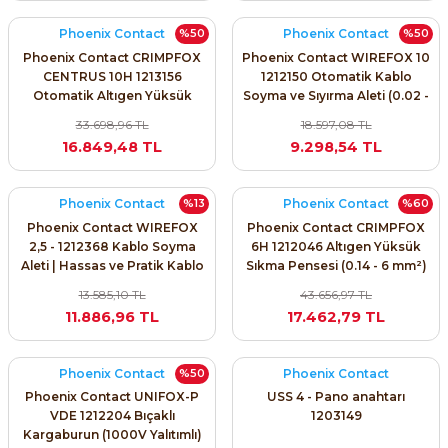
Phoenix Contact
Phoenix Contact
%50
%50
Phoenix Contact CRIMPFOX
Phoenix Contact WIREFOX 10
CENTRUS 10H 1213156
1212150 Otomatik Kablo
Otomatik Altıgen Yüksük
Soyma ve Sıyırma Aleti (0.02 -
Sıkma Pensesi
10 mm²)
33.698,96 TL
18.597,08 TL
16.849,48 TL
9.298,54 TL
Phoenix Contact
Phoenix Contact
%13
%60
Phoenix Contact WIREFOX
Phoenix Contact CRIMPFOX
2,5 - 1212368 Kablo Soyma
6H 1212046 Altıgen Yüksük
Aleti | Hassas ve Pratik Kablo
Sıkma Pensesi (0.14 - 6 mm²)
Hazırlama Çözümü
13.585,10 TL
43.656,97 TL
11.886,96 TL
17.462,79 TL
Phoenix Contact
Phoenix Contact
%50
Phoenix Contact UNIFOX-P
USS 4 - Pano anahtarı
VDE 1212204 Bıçaklı
1203149
Kargaburun (1000V Yalıtımlı)