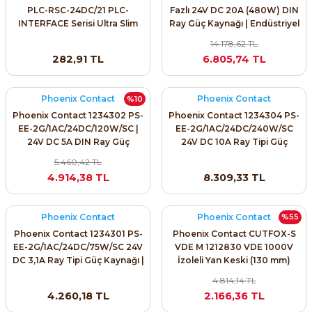
PLC-RSC-24DC/21 PLC-
Fazlı 24V DC 20A (480W) DIN
INTERFACE Serisi Ultra Slim
Ray Güç Kaynağı | Endüstriyel
6,2 mm Genişlikte DIN Ray
24V Besleme | ARI PROSES
14.178,62 TL
Montajlı PLC Arabirim Röle
282,91 TL
6.805,74 TL
Modülü
e Pako Şalterler
Phoenix Contact
Phoenix Contact
%10
Phoenix Contact 1234302 PS-
Phoenix Contact 1234304 PS-
EE-2G/1AC/24DC/120W/SC |
EE-2G/1AC/24DC/240W/SC
24V DC 5A DIN Ray Güç
24V DC 10A Ray Tipi Güç
Kaynağı – ESSENTIAL POWER
Kaynağı | ESSENTIAL POWER
5.460,42 TL
Serisi
Serisi
4.914,38 TL
8.309,33 TL
Phoenix Contact
Phoenix Contact
%55
Phoenix Contact 1234301 PS-
Phoenix Contact CUTFOX-S
EE-2G/1AC/24DC/75W/SC 24V
VDE M 1212830 VDE 1000V
DC 3,1A Ray Tipi Güç Kaynağı |
İzoleli Yan Keski (130 mm)
ESSENTIAL POWER Serisi
4.814,14 TL
4.260,18 TL
2.166,36 TL