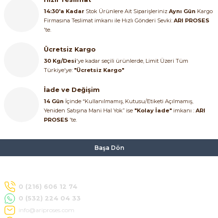
14:30'a Kadar
Stok Ürünlere Ait Siparişleriniz
Aynı Gün
Kargo
Firmasına Teslimat imkanı ile Hızlı Gönderi Sevki:
ARI PROSES
'te.
Ücretsiz Kargo
30 Kg/Desi
'ye kadar seçili ürünlerde, Limit Üzeri Tüm
Türkiye'ye:
"Ücretsiz Kargo"
İade ve Değişim
14 Gün
İçinde “Kullanılmamış, Kutusu/Etiketi Açılmamış,
Yeniden Satışına Mani Hal Yok” ise
"Kolay İade"
imkanı :
ARI
PROSES
'te.
Başa Dön
0 (216) 606 12 74
0 (532) 224 04 33
info@ariproses.com