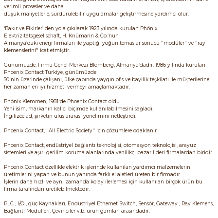
verimli prosesler ve daha
ri ve Transmitterleri
ACS580
SIMATIC Endüstriyel Panel PC'ler
düşük maliyetlerle, sürdürülebilir uygulamalar geliştirmesine yardımcı olur.
Sinamics S120 Modüler Sürücü Sistemi
‘Bakır ve Fikirler’ den yola çıkılarak 1923 yılında kurulan Phönix
ACS880
SIMATIC ET200 Dağıtılmış Giriş-Çkış
Elektrizitatsgesellschaft, H. Knümann & Co.’nun
e Ölçüm Cihazları
Sinamics S210 Servo Sürücü Sistemi
Almanya’daki enerji firmaları ile yaptığı yoğun temaslar sonucu "modüler" ve "ray
klemenslerini" icat etmiştir.
 Seviye
SIMATIC ET200SP Open Controller
Günümüzde, Firma Genel Merkezi Blomberg, Almanya’dadır. 1986 yılında kurulan
ji Sayaçları
Sinamics V20 Hız Kontrol Cihazları
Phoenix Contact Türkiye, günümüzde
50'nin üzerinde çalışanı, ülke çapında yaygın ofis ve bayilik teşkilatı ile müşterilerine
ye
SIMATIC ExProof Panel PC'ler ve Thin C
her zaman en iyi hizmeti vermeyi amaçlamaktadır.
ve Prizler
Sinamics V90 Servo Sürücü Sistemi
Phönix Klemmen, 1981'de Phoenix Contact oldu.
SIMATIC HMI Operatör Paneller
Yeni isim, markanın kalıcı biçimde kullanılabilmesini sağladı.
eri
İngilizce ad, şirketin uluslararası yönelimini netleştirdi.
SIMATIC S7-1200
Phoenix Contact, "All Electric Society" için çözümlere odaklanır.
 (Power Supply)
Phoenix Contact, endüstriyel bağlantı teknolojisi, otomasyon teknolojisi, arayüz
sistemleri ve aşırı gerilim koruma alanlarında yenilikçi pazar lideri firmalardan biridir.
SIMATIC S7-1500
Phoenix Contact özellikle elektrik işlerinde kullanılan yardımcı malzemelerin
üretimlerini yapan ve bunun yanında farklı el aletleri üreten bir firmadır.
SIMATIC S7-300
İşlerin daha hızlı ve aynı zamanda kolay ilerlemesi için kullanılan birçok ürün bu
 Taşıma Sistemleri - Spiral , Boru ,
firma tarafından üretilebilmektedir.
SIMATIC S7-400
PLC , I/O , güç Kaynakları, Endüstriyel Ethernet Switch, Sensör, Gateway , Ray Klemens,
Bağlantı Modülleri, Çeviriciler v.b. ürün gamları arasındadır.
ma Rölesi, Cihazları ve Anahtarları