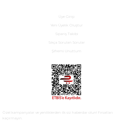
Yardım
Üye Girişi
Yeni Üyelik Oluştur
Sipariş Takibi
Sıkça Sorulan Sorular
Şifremi Unuttum
E-BÜLTEN
Özel kampanyalar ve yeniliklerden ilk siz haberdar olun! Fırsatları
kaçırmayın.
KAYDOL