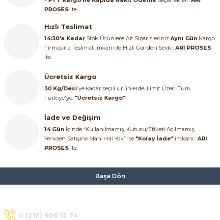
SIMATIC SAFETY
PROSES
'te.
Kaynakları - UPS
Hızlı Teslimat
SIMATIC TIA PORTAL HMI Yazılımları
14:30'a Kadar
Stok Ürünlere Ait Siparişleriniz
Aynı Gün
Kargo
Firmasına Teslimat imkanı ile Hızlı Gönderi Sevki:
ARI PROSES
re Kesiciler
SIMATIC Yazılım Paketleri
'te.
Ücretsiz Kargo
SIMOTION Hareket Kontrol Üniteleri
30 Kg/Desi
'ye kadar seçili ürünlerde, Limit Üzeri Tüm
alterleri
Türkiye'ye:
"Ücretsiz Kargo"
SIRIUS SAFETY
İade ve Değişim
er Şalterleri
WinCC Unified Runtime Yazılımları
14 Gün
İçinde “Kullanılmamış, Kutusu/Etiketi Açılmamış,
Yeniden Satışına Mani Hal Yok” ise
"Kolay İade"
imkanı :
ARI
PROSES
'te.
ler
Başa Dön
ı
0 (216) 606 12 74
umuşak Yol Vericiler