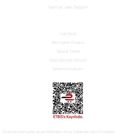
Teslimat, İade, Değişim
Yardım
Üye Girişi
Yeni Üyelik Oluştur
Sipariş Takibi
Sıkça Sorulan Sorular
Şifremi Unuttum
E-BÜLTEN
Özel kampanyalar ve yeniliklerden ilk siz haberdar olun! Fırsatları