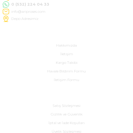
0 (532) 224 04 33
info@ariproses.com
Depo Adresimiz
Hakkımızda
e Pako Şalterler
Hakkımızda
İletişim
Kargo Takibi
Havale Bildirim Formu
İletişim Formu
Alışveriş
Satış Sözleşmesi
Gizlilik ve Güvenlik
İptal ve İade Koşulları
Üyelik Sözleşmesi