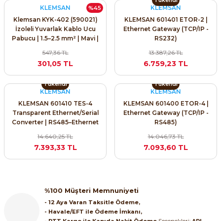
KLEMSAN
KLEMSAN
%45
ri ve Transmitterleri
ACS580
SIMATIC Endüstriyel Panel PC'ler
Sinamics S120 Modüler Sürücü Sistemi
Klemsan KYK-402 (590021)
KLEMSAN 601401 ETOR-2 |
İzoleli Yuvarlak Kablo Ucu
Ethernet Gateway (TCP/IP -
ACS880
SIMATIC ET200 Dağıtılmış Giriş-Çkış
Pabucu | 1.5–2.5 mm² | Mavi |
RS232)
e Ölçüm Cihazları
Sinamics S210 Servo Sürücü Sistemi
100’lü
547,36 TL
13.387,26 TL
 Seviye
SIMATIC ET200SP Open Controller
301,05 TL
6.759,23 TL
ji Sayaçları
Sinamics V20 Hız Kontrol Cihazları
Tükendi
Tükendi
ye
SIMATIC ExProof Panel PC'ler ve Thin C
KLEMSAN
KLEMSAN
ve Prizler
Sinamics V90 Servo Sürücü Sistemi
KLEMSAN 601410 TES-4
KLEMSAN 601400 ETOR-4 |
SIMATIC HMI Operatör Paneller
Transparent Ethernet/Serial
Ethernet Gateway (TCP/IP -
eri
Converter | RS485–Ethernet
RS485)
Gateway – Sayaç ve Cihazlar
SIMATIC S7-1200
14.640,25 TL
14.046,73 TL
 (Power Supply)
için Haberleşme
7.393,33 TL
7.093,60 TL
SIMATIC S7-1500
SIMATIC S7-300
 Taşıma Sistemleri - Spiral , Boru ,
%100 Müşteri Memnuniyeti
- 12 Aya Varan Taksitle Ödeme,
SIMATIC S7-400
- Havale/EFT ile Ödeme İmkanı,
ma Rölesi, Cihazları ve Anahtarları
- PTT Kargo ile Kapıda Nakit Ödeme
Seçenekleri:
ARI