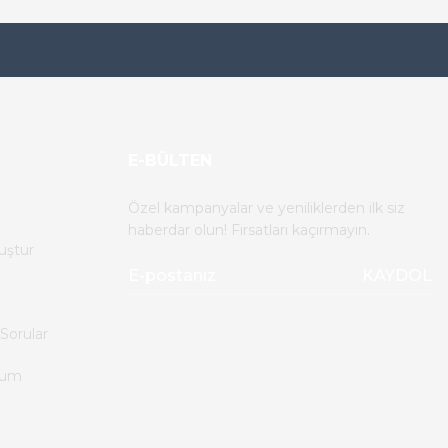
E-BÜLTEN
Özel kampanyalar ve yeniliklerden ilk siz
haberdar olun! Fırsatları kaçırmayın.
uştur
KAYDOL
Sorular
tum