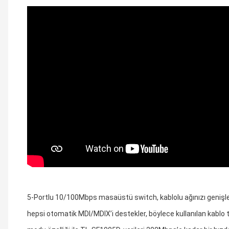
5-Portlu 10/100Mbps masaüstü switch, kablolu ağınızı genişletm
hepsi otomatik MDI/MDIX’i destekler, böylece kullanılan kablo ti