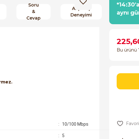
*14:30'
Soru
Alışveriş
&
aynı gü
Deneyimi
Cevap
225,6
Bu ürünü
irmez.
: 10/100 Mbps
: 5