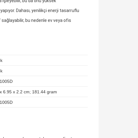
 işleyebilir, bu da onu yüksek
apıyor. Dahası, yenilikçi enerji tasarruflu
sağlayabilir, bu nedenle ev veya ofis
nk
nk
F1005D
 x 6.95 x 2.2 cm; 181.44 gram
F1005D