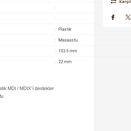
Karşıl
:
:
: Plastik
: Masaüstü
: 103.5 mm
: 22 mm
ik MDI / MDIX’i destekler
fu