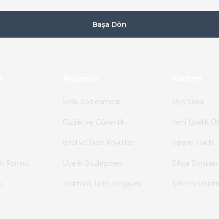
Başa Dön
a
Alışveriş
Yardım
Satış Sözleşmesi
Üye Girişi
Gizlilik ve Güvenlik
Yeni Üyelik Ol
İptal ve İade Koşulları
Sipariş Takibi
im Formu
Üyelik Sözleşmesi
Sıkça Sorulan 
u
Teslimat, İade, Değişim
Şifremi Unut