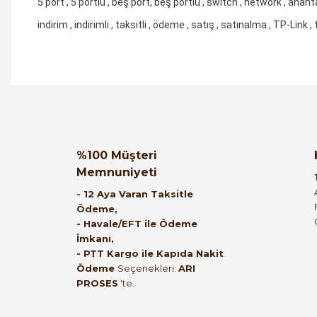
5 port , 5 portlu , beş port, beş portlu , switch , network , anaht
indirim , indirimli , taksitli , ödeme , satış , satınalma , TP-Link , 
Orijinal kutusuyla ertesi gün ulaştı elimize.
Teşekkürler.
Ürün hakkında henüz soru s
Bu ürüne ilk yorumu siz
%100 Müşteri
Memnuniyeti
B... A... | 27/06/2026
Yorum Yaz
Soru Sor
- 12 Aya Varan Taksitle
Ödeme,
Satıcı ilgili ve çok yardım severdi bundan
- Havale/EFT ile Ödeme
İmkanı,
mehmet bey ilgi ve alakası için teşekkür
- PTT Kargo ile Kapıda Nakit
ederim
Ödeme
Seçenekleri:
ARI
PROSES
'te.
muhammed demirci | 22/06/2026