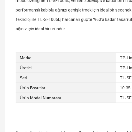
modu özelliği ile TL-SF1005D, verileri 200Mbps’e kadar bir hızda
performanslı kablolu ağınızı genişletmek için ideal bir seçenek y
teknoloji ile TL-SF1005D, harcanan güçte %60’a kadar tasarruf 
ağınız için ideal bir üründür.
Marka
‎TP-Li
Üretici
‎TP-Li
Seri
‎TL-S
Ürün Boyutları
‎10.35
Ürün Model Numarası
‎TL-S