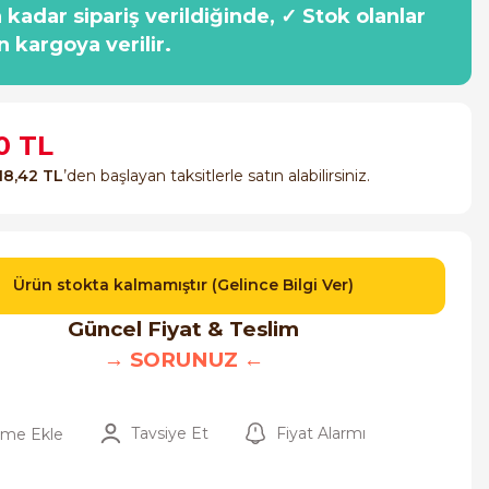
a kadar sipariş verildiğinde, ✓ Stok olanlar
n kargoya verilir.
0 TL
18,42 TL
’den başlayan taksitlerle satın alabilirsiniz.
Ürün stokta kalmamıştır (Gelince Bilgi Ver)
Güncel Fiyat & Teslim
→ SORUNUZ ←
Tavsiye Et
Fiyat Alarmı