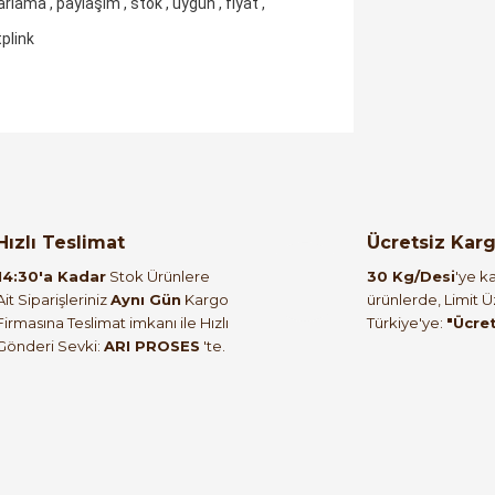
arlama , paylaşım , stok , uygun , fiyat ,
tplink
orulmamış.
 yapın!
Hızlı Teslimat
Ücretsiz Kar
14:30'a Kadar
Stok Ürünlere
30 Kg/Desi
'ye ka
Ait Siparişleriniz
Aynı Gün
Kargo
ürünlerde, Limit 
Firmasına Teslimat imkanı ile Hızlı
Türkiye'ye:
"Ücre
Gönderi Sevki:
ARI PROSES
'te.