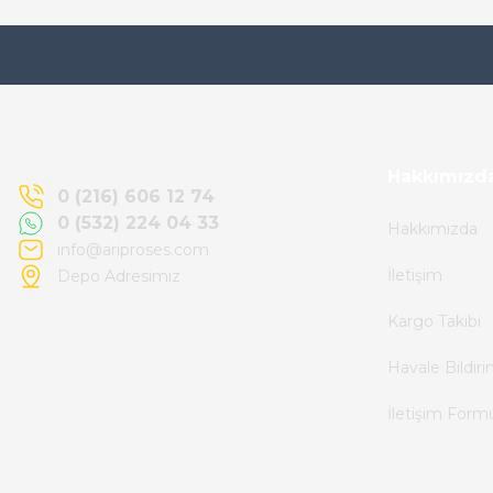
Ürün elime eksiksiz ve hasarsız ulaştı.
Paketleme özenliydi, alışveriş sürecinden
memnun kaldım.
Kemal Toktaş | 20/06/2026
Hakkımızd
0 (216) 606 12 74
0 (532) 224 04 33
Hakkımızda
Alışveriş süreci de hızlı ve problemsiz geçti.
info@ariproses.com
İletişim
Depo Adresimiz
Kemal Toktaş | 20/06/2026
Kargo Takibi
Havale ile odeme yaptim ve tedirgindim ama
Havale Bildir
saticinin sonrasindaki iletisim ve
İletişim Form
bilgilendirmesinden cok memnun kaldim.
Kesinlikle tavsiye ederim.