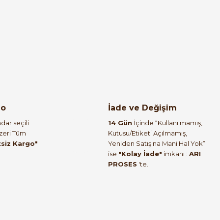
go
İade ve Değişim
dar seçili
14 Gün
İçinde “Kullanılmamış,
Üzeri Tüm
Kutusu/Etiketi Açılmamış,
tsiz Kargo"
Yeniden Satışına Mani Hal Yok”
ise
"Kolay İade"
imkanı :
ARI
PROSES
'te.