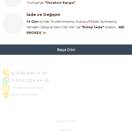
Türkiye'ye:
"Ücretsiz Kargo"
SIMATIC SAFETY
Kaynakları - UPS
İade ve Değişim
SIMATIC TIA PORTAL HMI Yazılımları
14 Gün
İçinde “Kullanılmamış, Kutusu/Etiketi Açılmamış,
Yeniden Satışına Mani Hal Yok” ise
"Kolay İade"
imkanı :
ARI
re Kesiciler
PROSES
'te.
SIMATIC Yazılım Paketleri
SIMOTION Hareket Kontrol Üniteleri
Başa Dön
alterleri
SIRIUS SAFETY
er Şalterleri
0 (216) 606 12 74
WinCC Unified Runtime Yazılımları
0 (532) 224 04 33
info@ariproses.com
Depo Adresimiz
ler
Hakkımızda
ı
Hakkımızda
İletişim
umuşak Yol Vericiler