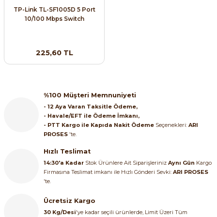
TP-Link TL-SF1005D 5 Port
ri ve Transmitterleri
ACS580
SIMATIC Endüstriyel Panel PC'ler
10/100 Mbps Switch
Sinamics S120 Modüler Sürücü Sistemi
ACS880
SIMATIC ET200 Dağıtılmış Giriş-Çkış
e Ölçüm Cihazları
Sinamics S210 Servo Sürücü Sistemi
225,60 TL
 Seviye
SIMATIC ET200SP Open Controller
ji Sayaçları
Sinamics V20 Hız Kontrol Cihazları
ye
SIMATIC ExProof Panel PC'ler ve Thin C
ve Prizler
Sinamics V90 Servo Sürücü Sistemi
%100 Müşteri Memnuniyeti
SIMATIC HMI Operatör Paneller
- 12 Aya Varan Taksitle Ödeme,
eri
- Havale/EFT ile Ödeme İmkanı,
- PTT Kargo ile Kapıda Nakit Ödeme
Seçenekleri:
ARI
SIMATIC S7-1200
PROSES
'te.
 (Power Supply)
Hızlı Teslimat
SIMATIC S7-1500
14:30'a Kadar
Stok Ürünlere Ait Siparişleriniz
Aynı Gün
Kargo
Firmasına Teslimat imkanı ile Hızlı Gönderi Sevki:
ARI PROSES
SIMATIC S7-300
'te.
 Taşıma Sistemleri - Spiral , Boru ,
Ücretsiz Kargo
SIMATIC S7-400
30 Kg/Desi
'ye kadar seçili ürünlerde, Limit Üzeri Tüm
ma Rölesi, Cihazları ve Anahtarları