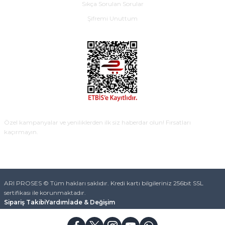
Sıkça Sorulan Sorular
Şifremi Unuttum
E-BÜLTEN
Özel kampanyalar ve yeniliklerden ilk siz haberdar olun! Fırsatları
kaçırmayın.
KAYDOL
ARI PROSES © Tüm hakları saklıdır. Kredi kartı bilgileriniz 256bit SSL
sertifikası ile korunmaktadır.
Sipariş Takibi
Yardım
İade & Değişim