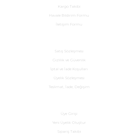
Kargo Takibi
Havale Bildirim Formu
İletişim Formu
Alışveriş
e Pako Şalterler
Satış Sözleşmesi
Gizlilik ve Güvenlik
İptal ve İade Koşulları
Üyelik Sözleşmesi
Teslimat, İade, Değişim
Yardım
Üye Girişi
Yeni Üyelik Oluştur
Sipariş Takibi