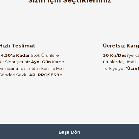
Sizin İçin Seçtiklerimiz
Weintek
%35
%42
ofinet
Weintek MT8071iP 7'' HMI Panel ( MT8072iP )
Hızlı Teslimat
Ücretsiz Kar
18.766,81 TL
14:30'a Kadar
Stok Ürünlere
30 Kg/Desi
'ye ka
10.960,38 TL
Ait Siparişleriniz
Aynı Gün
Kargo
ürünlerde, Limit 
Firmasına Teslimat imkanı ile Hızlı
Türkiye'ye:
"Ücre
Gönderi Sevki:
ARI PROSES
'te.
%42
 ( Yeni Kodu: MT8106iP )
Weintek MT8071iE 7'' TFT 
ükendi
Tüken
eintek
Weint
Başa Dön