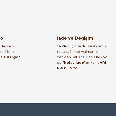
go
İade ve Değişim
dar seçili
14 Gün
İçinde “Kullanılmamış,
Üzeri Tüm
Kutusu/Etiketi Açılmamış,
tsiz Kargo"
Yeniden Satışına Mani Hal Yok”
ise
"Kolay İade"
imkanı :
ARI
Weintek
PROSES
'te.
Dokunmatik HMI Operatör Paneli (Ethernet'li)
24.602,83 TL
di
ek