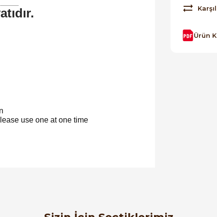
Karşıl
atıdır.
Ürün 
n
ase use one at one time
orulmamış.
 yapın!