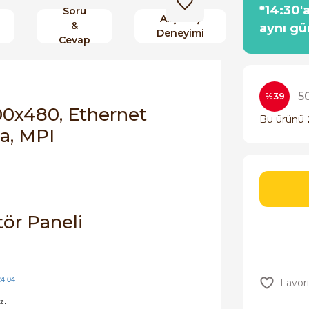
*14:30'
Soru
Alışveriş
&
aynı gü
Deneyimi
Cevap
5
%39
00x480, Ethernet
Bu ürünü
a, MPI
ör Paneli
24 04
z.