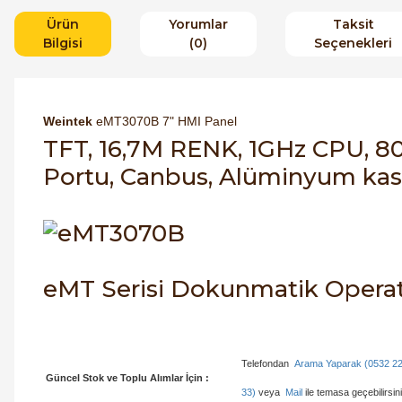
Ürün
Yorumlar
Taksit
Bilgisi
(0)
Seçenekleri
Weintek
eMT3070B 7" HMI Panel
TFT, 16,7M RENK, 1GHz CPU, 8
Portu, Canbus, Alüminyum kas
eMT Serisi Dokunmatik Operat
Telefondan
Arama Yaparak (0532 2
Güncel Stok ve Toplu Alımlar İçin :
33)
veya
Mail
ile temasa geçebilirsini