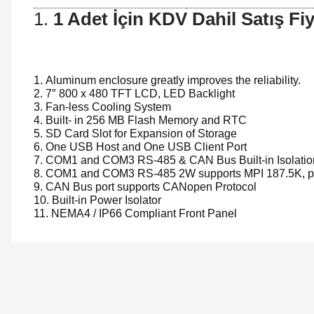
1 Adet İçin KDV Dahil Satış Fiy
Aluminum enclosure greatly improves the reliability.
7″ 800 x 480 TFT LCD, LED Backlight
Fan-less Cooling System
Built- in 256 MB Flash Memory and RTC
SD Card Slot for Expansion of Storage
One USB Host and One USB Client Port
COM1 and COM3 RS-485 & CAN Bus Built-in Isolatio
COM1 and COM3 RS-485 2W supports MPI 187.5K, ple
CAN Bus port supports CANopen Protocol
Built-in Power Isolator
NEMA4 / IP66 Compliant Front Panel
Orijinal kutusuyla ertesi gün ulaştı elimize.
Teşekkürler.
Ürün hakkında henüz soru s
Bu ürüne ilk yorumu siz