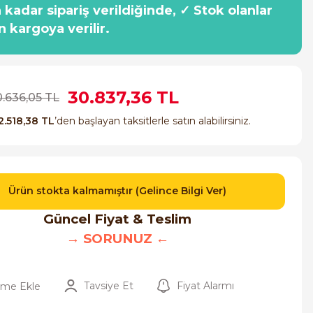
a kadar sipariş verildiğinde, ✓ Stok olanlar
n kargoya verilir.
30.837,36 TL
0.636,05 TL
2.518,38 TL
’den başlayan taksitlerle satın alabilirsiniz.
Ürün stokta kalmamıştır (Gelince Bilgi Ver)
Güncel Fiyat & Teslim
→ SORUNUZ ←
Tavsiye Et
Fiyat Alarmı