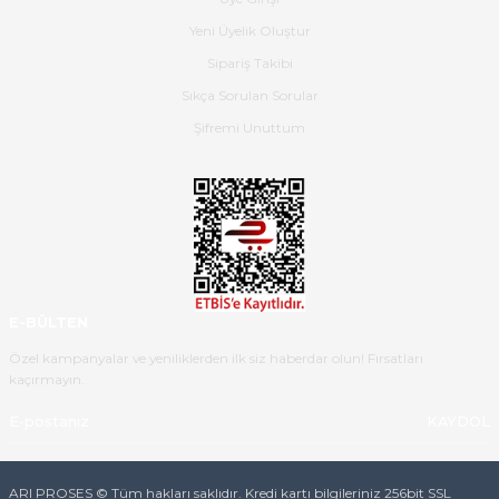
güzel paketlenmişti
Yeni Üyelik Oluştur
B... K... | 16/05/2026
Sipariş Takibi
Sıkça Sorulan Sorular
Ürün iki gün içinde elime
ulaştı.Ürünün paketlenmesi
Şifremi Unuttum
gayet başarılı hasarsız bir şekilde
teslim aldım. Bu konudaki
hassasiyetleri ve Ürünün kalitesi
için teşekkür ederim
C... K... | 16/05/2026
Deneyimini Paylaş
Diğer yorumları göster
E-BÜLTEN
Özel kampanyalar ve yeniliklerden ilk siz haberdar olun! Fırsatları
kaçırmayın.
KAYDOL
ARI PROSES © Tüm hakları saklıdır. Kredi kartı bilgileriniz 256bit SSL