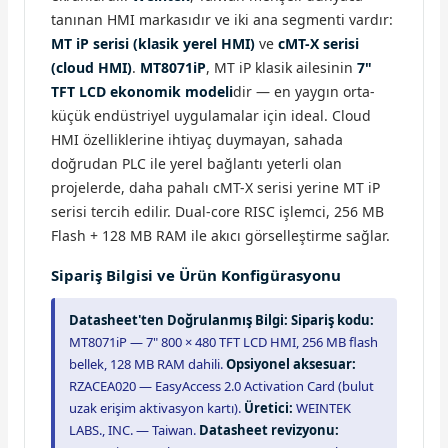
tanınan HMI markasıdır ve iki ana segmenti vardır:
MT iP serisi (klasik yerel HMI)
ve
cMT-X serisi
(cloud HMI)
.
MT8071iP
, MT iP klasik ailesinin
7"
TFT LCD ekonomik modeli
dir — en yaygın orta-
küçük endüstriyel uygulamalar için ideal. Cloud
HMI özelliklerine ihtiyaç duymayan, sahada
doğrudan PLC ile yerel bağlantı yeterli olan
projelerde, daha pahalı cMT-X serisi yerine MT iP
serisi tercih edilir. Dual-core RISC işlemci, 256 MB
Flash + 128 MB RAM ile akıcı görselleştirme sağlar.
Sipariş Bilgisi ve Ürün Konfigürasyonu
Datasheet'ten Doğrulanmış Bilgi:
Sipariş kodu:
MT8071iP — 7" 800 × 480 TFT LCD HMI, 256 MB flash
bellek, 128 MB RAM dahili.
Opsiyonel aksesuar:
RZACEA020 — EasyAccess 2.0 Activation Card (bulut
uzak erişim aktivasyon kartı).
Üretici:
WEINTEK
LABS., INC. — Taiwan.
Datasheet revizyonu: