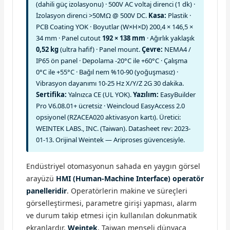
(dahili güç izolasyonu) · 500V AC voltaj direnci (1 dk) ·
İzolasyon direnci >50MΩ @ 500V DC.
Kasa:
Plastik ·
PCB Coating YOK · Boyutlar (W×H×D) 200,4 × 146,5 ×
34 mm · Panel cutout
192 × 138 mm
· Ağırlık yaklaşık
0,52 kg
(ultra hafif) · Panel mount.
Çevre:
NEMA4 /
IP65 ön panel · Depolama -20°C ile +60°C · Çalışma
0°C ile +55°C · Bağıl nem %10-90 (yoğuşmasız) ·
Vibrasyon dayanımı 10-25 Hz X/Y/Z 2G 30 dakika.
Sertifika:
Yalnızca CE (UL YOK).
Yazılım:
EasyBuilder
Pro V6.08.01+ ücretsiz · Weincloud EasyAccess 2.0
opsiyonel (RZACEA020 aktivasyon kartı). Üretici:
WEINTEK LABS., INC. (Taiwan). Datasheet rev: 2023-
01-13. Orijinal Weintek — Ariproses güvencesiyle.
Endüstriyel otomasyonun sahada en yaygın görsel
arayüzü
HMI (Human-Machine Interface) operatör
panelleridir
. Operatörlerin makine ve süreçleri
görselleştirmesi, parametre girişi yapması, alarm
ve durum takip etmesi için kullanılan dokunmatik
ekranlardır.
Weintek
, Taiwan menşeli dünyaca