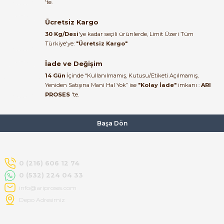
'te.
ulaştı. Paketleme özenliydi,
alışveriş sürecinden memnun
Ücretsiz Kargo
15.151,11 TL
kaldım.
8.861,88 TL
30 Kg/Desi
'ye kadar seçili ürünlerde, Limit Üzeri Tüm
Kemal Toktaş | 20/06/2026
Türkiye'ye:
"Ücretsiz Kargo"
İade ve Değişim
Alışveriş süreci de hızlı ve
14 Gün
İçinde “Kullanılmamış, Kutusu/Etiketi Açılmamış,
problemsiz geçti.
Yeniden Satışına Mani Hal Yok” ise
"Kolay İade"
imkanı :
ARI
PROSES
'te.
Kemal Toktaş | 20/06/2026
Havale ile odeme yaptim ve
Başa Dön
tedirgindim ama saticinin
sonrasindaki iletisim ve
bilgilendirmesinden cok
memnun kaldim. Kesinlikle
0 (216) 606 12 74
tavsiye ederim.
0 (532) 224 04 33
mehidin tahsin | 20/06/2026
info@ariproses.com
Depo Adresimiz
Paketleme çok profesyonelce
yapılmıştı ürün siparişinden