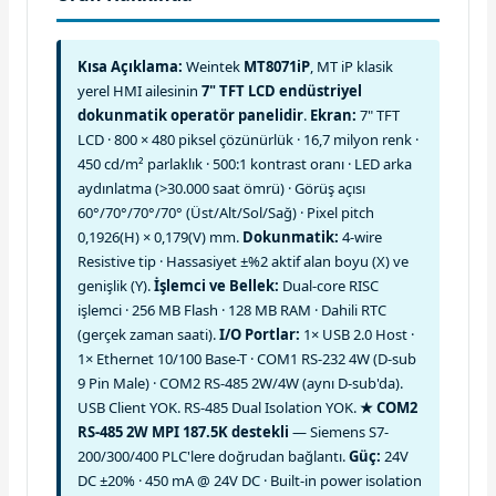
Kısa Açıklama:
Weintek
MT8071iP
, MT iP klasik
yerel HMI ailesinin
7" TFT LCD endüstriyel
dokunmatik operatör panelidir
.
Ekran:
7" TFT
LCD · 800 × 480 piksel çözünürlük · 16,7 milyon renk ·
450 cd/m² parlaklık · 500:1 kontrast oranı · LED arka
aydınlatma (>30.000 saat ömrü) · Görüş açısı
60°/70°/70°/70° (Üst/Alt/Sol/Sağ) · Pixel pitch
0,1926(H) × 0,179(V) mm.
Dokunmatik:
4-wire
Resistive tip · Hassasiyet ±%2 aktif alan boyu (X) ve
genişlik (Y).
İşlemci ve Bellek:
Dual-core RISC
işlemci · 256 MB Flash · 128 MB RAM · Dahili RTC
(gerçek zaman saati).
I/O Portlar:
1× USB 2.0 Host ·
1× Ethernet 10/100 Base-T · COM1 RS-232 4W (D-sub
9 Pin Male) · COM2 RS-485 2W/4W (aynı D-sub'da).
USB Client YOK. RS-485 Dual Isolation YOK.
★ COM2
RS-485 2W MPI 187.5K destekli
— Siemens S7-
200/300/400 PLC'lere doğrudan bağlantı.
Güç:
24V
DC ±20% · 450 mA @ 24V DC · Built-in power isolation