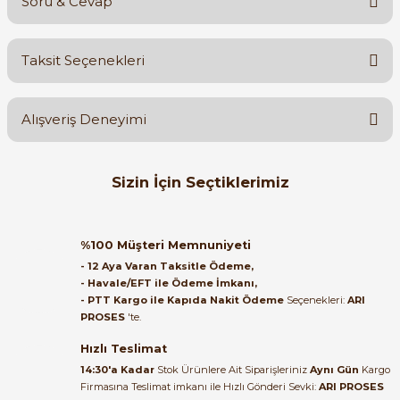
Soru & Cevap
Bu ürüne ilk yorumu siz yapın!
Taksit Seçenekleri
Yorum Yaz
Ürün hakkında henüz soru sorulmamış.
Alışveriş Deneyimi
Soru Sor
Orijinal kutusuyla ertesi gün
Sizin İçin Seçtiklerimiz
ulaştı elimize. Teşekkürler.
B... A... | 27/06/2026
SIEMENS
%35
6AV2123-2GB03-0AX0 HMI KTP700 Basic Panel PN 7'' Profinet
%100 Müşteri Memnuniyeti
Satıcı ilgili ve çok yardım severdi
- 12 Aya Varan Taksitle Ödeme,
bundan mehmet bey ilgi ve
- Havale/EFT ile Ödeme İmkanı,
alakası için teşekkür ederim
- PTT Kargo ile Kapıda Nakit Ödeme
Seçenekleri:
ARI
36.030,17 TL
PROSES
'te.
23.416,01 TL
muhammed demirci |
22/06/2026
Hızlı Teslimat
Weintek
%42
14:30'a Kadar
Stok Ürünlere Ait Siparişleriniz
Aynı Gün
Kargo
Weintek MT8051iP 4,3'' HMI Panel (Yeni Kodu: MT8052iP)
Firmasına Teslimat imkanı ile Hızlı Gönderi Sevki:
ARI PROSES
Ürün elime eksiksiz ve hasarsız