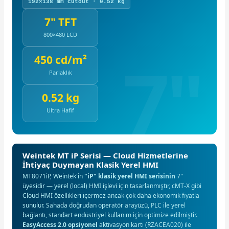
192×138 mm cutout · 0.52 kg
7" TFT
800×480 LCD
450 cd/m²
Parlaklık
0.52 kg
Ultra Hafif
Weintek MT iP Serisi — Cloud Hizmetlerine
İhtiyaç Duymayan Klasik Yerel HMI
MT8071iP, Weintek'in
"iP" klasik yerel HMI serisinin
7"
üyesidir — yerel (local) HMI işlevi için tasarlanmıştır, cMT-X gibi
Cloud HMI özellikleri içermez ancak çok daha ekonomik fiyatla
sunulur. Sahada doğrudan operatör arayüzü, PLC ile yerel
bağlantı, standart endüstriyel kullanım için optimize edilmiştir.
EasyAccess 2.0 opsiyonel
aktivasyon kartı (RZACEA020) ile