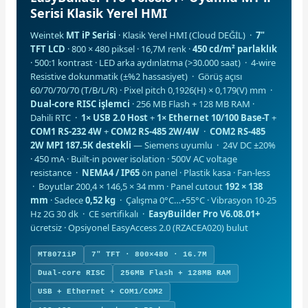
Serisi Klasik Yerel HMI
Weintek
MT iP Serisi
· Klasik Yerel HMI (Cloud DEĞİL) ·
7"
TFT LCD
· 800 × 480 piksel · 16,7M renk ·
450 cd/m² parlaklık
· 500:1 kontrast · LED arka aydınlatma (>30.000 saat) · 4-wire
Resistive dokunmatik (±%2 hassasiyet) · Görüş açısı
60/70/70/70 (T/B/L/R) · Pixel pitch 0,1926(H) × 0,179(V) mm ·
e Pako Şalterler
Dual-core RISC işlemci
· 256 MB Flash + 128 MB RAM ·
Dahili RTC ·
1× USB 2.0 Host
+
1× Ethernet 10/100 Base-T
+
COM1 RS-232 4W
+
COM2 RS-485 2W/4W
·
COM2 RS-485
2W MPI 187.5K destekli
— Siemens uyumlu · 24V DC ±20%
· 450 mA · Built-in power isolation · 500V AC voltage
resistance ·
NEMA4 / IP65
ön panel · Plastik kasa · Fan-less
· Boyutlar 200,4 × 146,5 × 34 mm · Panel cutout
192 × 138
mm
· Sadece
0,52 kg
· Çalışma 0°C…+55°C · Vibrasyon 10-25
Hz 2G 30 dk · CE sertifikalı ·
EasyBuilder Pro V6.08.01+
ücretsiz · Opsiyonel EasyAccess 2.0 (RZACEA020) bulut
MT8071iP
7" TFT · 800×480 · 16.7M
Dual-core RISC
256MB Flash + 128MB RAM
USB + Ethernet + COM1/COM2