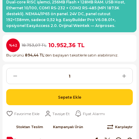
Dual-core RISC işlemci, 256MB Flash + 128MB RAM. USB Host,
ri ve Transmitterleri
ACS580
SIMATIC Endüstriyel Panel PC'ler
Ethernet 10/100, COM1 RS-232 + COM2 RS-485 (MPI 187.5K
Sinamics S120 Modüler Sürücü Sistemi
destekli). NEMA4/IP65 ön panel. 24V DC, panel cutout
192×138mm, sadece 0,52 kg. EasyBuilder Pro V6.08.01+,
ACS880
SIMATIC ET200 Dağıtılmış Giriş-Çkış
opsiyonel EasyAccess 2.0. Orijinal Weintek — Ariproses.
e Ölçüm Cihazları
Sinamics S210 Servo Sürücü Sistemi
 Seviye
SIMATIC ET200SP Open Controller
ji Sayaçları
Sinamics V20 Hız Kontrol Cihazları
10.952,36 TL
18.753,07 TL
%42
ye
SIMATIC ExProof Panel PC'ler ve Thin C
Bu ürünü
894,44 TL
’den başlayan taksitlerle satın alabilirsiniz.
ve Prizler
Sinamics V90 Servo Sürücü Sistemi
SIMATIC HMI Operatör Paneller
eri
SIMATIC S7-1200
 (Power Supply)
Sepete Ekle
SIMATIC S7-1500
Tavsiye Et
Fiyat Alarmı
SIMATIC S7-300
 Taşıma Sistemleri - Spiral , Boru ,
Stoktan Teslim
Kampanyalı Ürün
Karşılaştır
SIMATIC S7-400
ma Rölesi, Cihazları ve Anahtarları