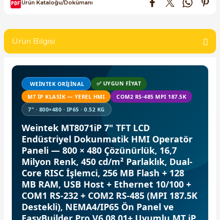
Ürün Kataloğu/Dokümanı
SIMATIC SAFETY
Kaynakları - UPS
SIMATIC TIA PORTAL HMI Yazılımları
Ürün Bilgisi
re Kesiciler
SIMATIC Yazılım Paketleri
SIMOTION Hareket Kontrol Üniteleri
✅ UYGUN FIYAT
WEINTEK ORIJINAL
alterleri
MT IP KLASIK — YEREL HMI
COM2 RS-485 MPI 187.5K
SIRIUS SAFETY
7" · 800×480 · IP65 · 0.52 KG
er Şalterleri
Weintek MT8071iP 7" TFT LCD
WinCC Unified Runtime Yazılımları
Endüstriyel Dokunmatik HMI Operatör
Paneli — 800 × 480 Çözünürlük, 16,7
Milyon Renk, 450 cd/m² Parlaklık, Dual-
ler
Core RISC İşlemci, 256 MB Flash + 128
MB RAM, USB Host + Ethernet 10/100 +
ı
COM1 RS-232 + COM2 RS-485 (MPI 187.5K
Destekli), NEMA4/IP65 Ön Panel ve
EasyBuilder Pro V6.08.01+ Uyumlu MT iP
umuşak Yol Vericiler