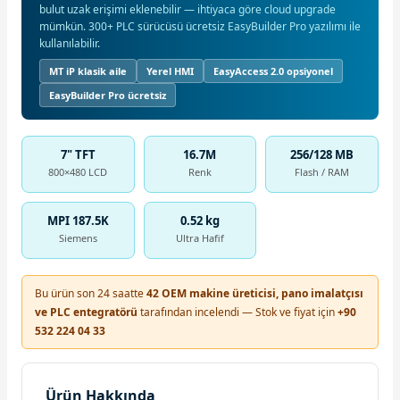
bulut uzak erişimi eklenebilir — ihtiyaca göre cloud upgrade
mümkün. 300+ PLC sürücüsü ücretsiz EasyBuilder Pro yazılımı ile
kullanılabilir.
MT iP klasik aile
Yerel HMI
EasyAccess 2.0 opsiyonel
EasyBuilder Pro ücretsiz
7" TFT
16.7M
256/128 MB
800×480 LCD
Renk
Flash / RAM
MPI 187.5K
0.52 kg
Siemens
Ultra Hafif
Bu ürün son 24 saatte
42 OEM makine üreticisi, pano imalatçısı
ve PLC entegratörü
tarafından incelendi — Stok ve fiyat için
+90
532 224 04 33
Ürün Hakkında