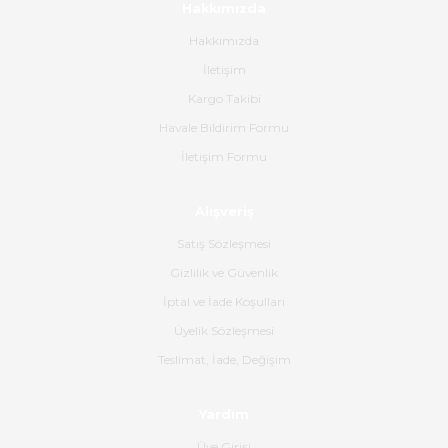
Hakkımızda
bana ulaşımına kadar ilgi ve
alakaları üst düzeydi itina ile
Hakkımızda
tavsiye ederim
İletişim
Ahmet Çağın | 20/06/2026
Kargo Takibi
Havale Bildirim Formu
Ürün sorunsuz ulaştı havalı
İletişim Formu
poşetlerle gönderim yapıyorlar.
Ürünün kodu XDR-240e-24 yeni
ürün geliyor.
Alışveriş
B... K... | 16/06/2026
Satış Sözleşmesi
Gizlilik ve Güvenlik
Gerçekten harika ve etkileyici
İptal ve İade Koşulları
olmuş, tam istediğim gibi. Ayrıca
satış personeline de güzel ve
Üyelik Sözleşmesi
nazik ilgisi için teşekkür ederim.
Teslimat, İade, Değişim
Dima Kulalac | 18/05/2026
Yardım
Hızlı bir şekilde elimize ulaştı
Üye Girişi