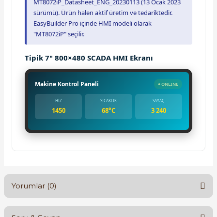
MT8072iP_Datasheet_ENG_20230113 (13 Ocak 2023
sürümü). Ürün halen aktif üretim ve tedariktedir.
EasyBuilder Pro içinde HMI modeli olarak
"MT8072iP" seçilir.
Tipik 7" 800×480 SCADA HMI Ekranı
Makine Kontrol Paneli
● ONLINE
HIZ
SICAKLIK
SAYAÇ
1450
68°C
3 240
Yorumlar (0)