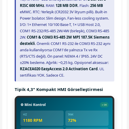
RISC 600 MHz
. RAM:
128 MB DDR
. Flash:
256 MB
eMMC. RTC: Yerleşik (CR2032 3V lityum pilli). Built-in
Power Isolator. Slim design. Fan-less cooling system.
I/O: 1× Ethernet 10/100 Base-T, 1× USB Host 2.0,
COM1 RS-232/RS-485 2W/4W (birleşik), COM3 RS-485
2W.
COM1 & COM3 RS-485 2W MPI 187.5K Siemens
destekli
. Önemli: COM1 RS-232 ile COM3 RS-232 aynı
anda kullanılıyorsa COM1'de yalnızca Tx ve Rx
(RTS/CTS değil). Ön panel: NEMA 4 / IP65. 24V DC
±20% besleme. Ağırlık: ~0,25 kg. Opsiyonel aksesuar:
RZACEA020 EasyAccess 2.0 Activation Card
. UL
sertifikası YOK. Sadece CE.
Tipik 4,3" Kompakt HMI Görselleştirmesi
⚙️ Mini Kontrol
● OK
HIZ
TANK
1180 RPM
72%