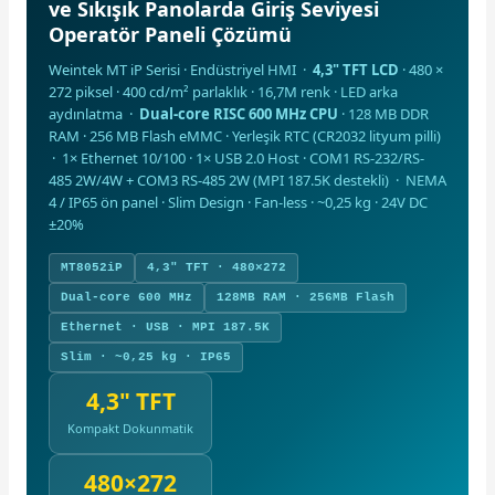
ve Sıkışık Panolarda Giriş Seviyesi
Operatör Paneli Çözümü
Weintek MT iP Serisi · Endüstriyel HMI ·
4,3" TFT LCD
· 480 ×
272 piksel · 400 cd/m² parlaklık · 16,7M renk · LED arka
aydınlatma ·
Dual-core RISC 600 MHz CPU
· 128 MB DDR
RAM · 256 MB Flash eMMC · Yerleşik RTC (CR2032 lityum pilli)
e Pako Şalterler
· 1× Ethernet 10/100 · 1× USB 2.0 Host · COM1 RS-232/RS-
485 2W/4W + COM3 RS-485 2W (MPI 187.5K destekli) · NEMA
4 / IP65 ön panel · Slim Design · Fan-less · ~0,25 kg · 24V DC
±20%
MT8052iP
4,3" TFT · 480×272
Dual-core 600 MHz
128MB RAM · 256MB Flash
Ethernet · USB · MPI 187.5K
Slim · ~0,25 kg · IP65
4,3" TFT
Kompakt Dokunmatik
480×272