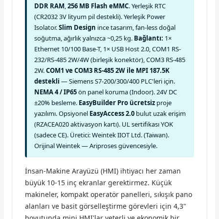
DDR RAM
,
256 MB Flash eMMC
. Yerleşik RTC
(CR2032 3V lityum pil destekli). Yerleşik Power
Isolator.
Slim Design
ince tasarım, fan-less doğal
soğutma, ağırlık yalnızca ~0,25 kg.
Bağlantı:
1×
Ethernet 10/100 Base-T, 1× USB Host 2.0, COM1 RS-
232/RS-485 2W/4W (birleşik konektör), COM3 RS-485
2W.
COM1 ve COM3 RS-485 2W ile MPI 187.5K
destekli
— Siemens S7-200/300/400 PLC'leri için.
NEMA 4 / IP65
ön panel koruma (Indoor). 24V DC
±20% besleme.
EasyBuilder Pro ücretsiz
proje
yazılımı. Opsiyonel
EasyAccess 2.0
bulut uzak erişim
(RZACEA020 aktivasyon kartı). UL sertifikası YOK
(sadece CE). Üretici: Weintek IIOT Ltd. (Taiwan).
Orijinal Weintek — Ariproses güvencesiyle.
İnsan-Makine Arayüzü (HMI) ihtiyacı her zaman
büyük 10-15 inç ekranlar gerektirmez. Küçük
makineler, kompakt operatör panelleri, sıkışık pano
alanları ve basit görselleştirme görevleri için 4,3"
boyutunda mini HMI'lar yeterli ve ekonomik bir