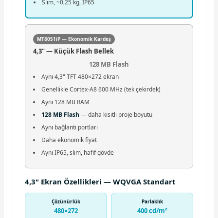
Slim, ~0,25 kg, IP65
MT8051iP — Ekonomik Kardeş
4,3" — Küçük Flash Bellek
128 MB Flash
Aynı 4,3" TFT 480×272 ekran
Genellikle Cortex-A8 600 MHz (tek çekirdek)
Aynı 128 MB RAM
128 MB Flash
— daha kısıtlı proje boyutu
Aynı bağlantı portları
Daha ekonomik fiyat
Aynı IP65, slim, hafif gövde
4,3" Ekran Özellikleri — WQVGA Standart
Çözünürlük
Parlaklık
480×272
400 cd/m²