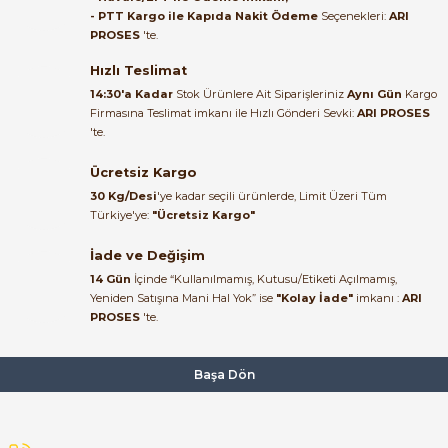
alakası için teşekkür ederim
- PTT Kargo ile Kapıda Nakit Ödeme
Seçenekleri:
ARI
36.007,11 TL
PROSES
'te.
23.401,02 TL
muhammed demirci |
22/06/2026
Hızlı Teslimat
14:30'a Kadar
Stok Ürünlere Ait Siparişleriniz
Aynı Gün
Kargo
Firmasına Teslimat imkanı ile Hızlı Gönderi Sevki:
ARI PROSES
Ürün elime eksiksiz ve hasarsız
'te.
ulaştı. Paketleme özenliydi,
alışveriş sürecinden memnun
Ücretsiz Kargo
kaldım.
30 Kg/Desi
'ye kadar seçili ürünlerde, Limit Üzeri Tüm
Kemal Toktaş | 20/06/2026
Türkiye'ye:
"Ücretsiz Kargo"
İade ve Değişim
Alışveriş süreci de hızlı ve
14 Gün
İçinde “Kullanılmamış, Kutusu/Etiketi Açılmamış,
problemsiz geçti.
Yeniden Satışına Mani Hal Yok” ise
"Kolay İade"
imkanı :
ARI
PROSES
'te.
Kemal Toktaş | 20/06/2026
Havale ile odeme yaptim ve
Başa Dön
tedirgindim ama saticinin
sonrasindaki iletisim ve
bilgilendirmesinden cok