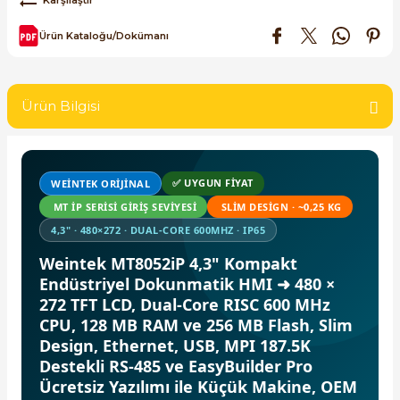
SIMATIC SAFETY
Ürün Kataloğu/Dokümanı
Kaynakları - UPS
SIMATIC TIA PORTAL HMI Yazılımları
re Kesiciler
SIMATIC Yazılım Paketleri
Ürün Bilgisi
SIMOTION Hareket Kontrol Üniteleri
alterleri
✅ UYGUN FIYAT
WEINTEK ORIJINAL
SIRIUS SAFETY
MT IP SERISI GIRIŞ SEVIYESI
SLIM DESIGN · ~0,25 KG
er Şalterleri
4,3" · 480×272 · DUAL-CORE 600MHZ · IP65
WinCC Unified Runtime Yazılımları
Weintek MT8052iP 4,3" Kompakt
Endüstriyel Dokunmatik HMI ➜ 480 ×
272 TFT LCD, Dual-Core RISC 600 MHz
ler
CPU, 128 MB RAM ve 256 MB Flash, Slim
Design, Ethernet, USB, MPI 187.5K
ı
Destekli RS-485 ve EasyBuilder Pro
Ücretsiz Yazılımı ile Küçük Makine, OEM
umuşak Yol Vericiler