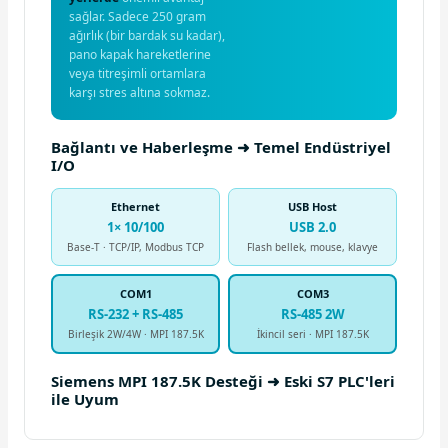
sağlar. Sadece 250 gram
ağırlık (bir bardak su kadar),
pano kapak hareketlerine
veya titreşimli ortamlara
karşı stres altına sokmaz.
Bağlantı ve Haberleşme ➜ Temel Endüstriyel
I/O
Ethernet
USB Host
1× 10/100
USB 2.0
Base-T · TCP/IP, Modbus TCP
Flash bellek, mouse, klavye
COM1
COM3
RS-232 + RS-485
RS-485 2W
Birleşik 2W/4W · MPI 187.5K
İkincil seri · MPI 187.5K
Siemens MPI 187.5K Desteği ➜ Eski S7 PLC'leri
ile Uyum