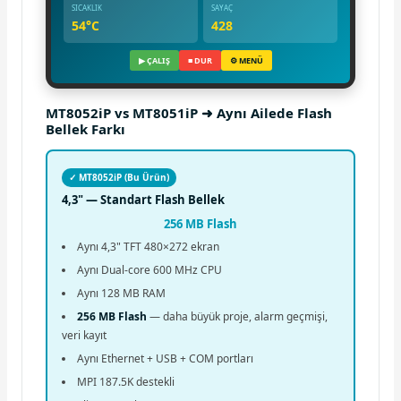
SICAKLIK
SAYAÇ
54°C
428
▶ ÇALIŞ
■ DUR
⚙ MENÜ
MT8052iP vs MT8051iP ➜ Aynı Ailede Flash
Bellek Farkı
✓ MT8052iP (Bu Ürün)
4,3" — Standart Flash Bellek
256 MB Flash
Aynı 4,3" TFT 480×272 ekran
Aynı Dual-core 600 MHz CPU
Aynı 128 MB RAM
256 MB Flash
— daha büyük proje, alarm geçmişi,
veri kayıt
Aynı Ethernet + USB + COM portları
MPI 187.5K destekli