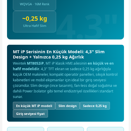
WQVGA · 16M Renk
~0,25 kg
Ultra Hafif Slim
MT iP Serisinin En Küçük Modeli: 4,3" Slim
Design + Yalnızca 0,25 kg Ağırlık
Weintek
MT8052iP
, MT iP klasik HMI ailesinin
en küçük ve en
hafif modelidir
. 4,3" TFT ekran ve sadece 0,25 kg ağırlığıyla
küçük OEM makineler, kompakt operatör panelleri, sıkışık kontrol
kabinetleri ve mobil ekipmanlar için ideal bir giriş seviyesi
çözümdür. Slim design (ince tasarım), fan-less doğal soğutma ve
dahili Power Isolator gibi temel endüstriyel özellikleri standart
sunar.
En küçük MT iP modeli
Slim design
Sadece 0,25 kg
Giriş seviyesi fiyat