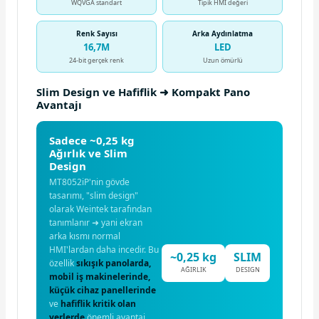
WQVGA standart
Tipik HMI değeri
Renk Sayısı
Arka Aydınlatma
16,7M
LED
24-bit gerçek renk
Uzun ömürlü
Slim Design ve Hafiflik ➜ Kompakt Pano
Avantajı
Sadece ~0,25 kg
Ağırlık ve Slim
Design
MT8052iP'nin gövde
tasarımı, "slim design"
olarak Weintek tarafından
tanımlanır ➜ yani ekran
arka kısmı normal
HMI'lardan daha incedir. Bu
~0,25 kg
SLIM
özellik
sıkışık panolarda,
AĞIRLIK
DESIGN
mobil iş makinelerinde,
küçük cihaz panellerinde
ve
hafiflik kritik olan
yerlerde
önemli avantaj