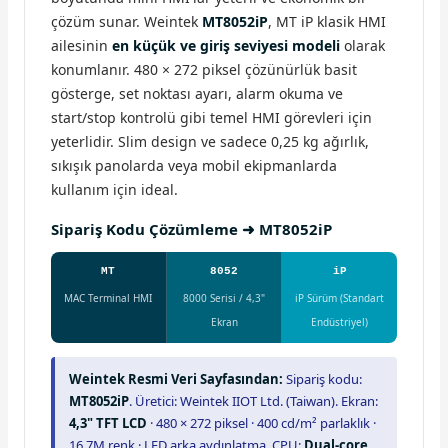
çözüm sunar. Weintek
MT8052iP
, MT iP klasik HMI
ailesinin
en küçük ve giriş seviyesi modeli
olarak
konumlanır. 480 × 272 piksel çözünürlük basit
gösterge, set noktası ayarı, alarm okuma ve
start/stop kontrolü gibi temel HMI görevleri için
yeterlidir. Slim design ve sadece 0,25 kg ağırlık,
sıkışık panolarda veya mobil ekipmanlarda
kullanım için ideal.
Sipariş Kodu Çözümleme ➜ MT8052iP
MT
8052
iP
MAC Terminal HMI
8000 Serisi / 4,3"
iP Sürüm (Standart
Ekran
Endüstriyel)
Weintek Resmi Veri Sayfasından:
Sipariş kodu:
MT8052iP
. Üretici: Weintek IIOT Ltd. (Taiwan). Ekran:
4,3" TFT LCD
· 480 × 272 piksel · 400 cd/m² parlaklık ·
16,7M renk · LED arka aydınlatma. CPU:
Dual-core