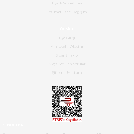
satış personeline de güzel ve
Üyelik Sözleşmesi
nazik ilgisi için teşekkür ederim.
Teslimat, İade, Değişim
Dima Kulalac | 18/05/2026
Yardım
Hızlı bir şekilde elimize ulaştı
Üye Girişi
güzel paketlenmişti
Yeni Üyelik Oluştur
B... K... | 16/05/2026
Sipariş Takibi
Sıkça Sorulan Sorular
Ürün iki gün içinde elime
ulaştı.Ürünün paketlenmesi
Şifremi Unuttum
gayet başarılı hasarsız bir şekilde
teslim aldım. Bu konudaki
hassasiyetleri ve Ürünün kalitesi
için teşekkür ederim
C... K... | 16/05/2026
Deneyimini Paylaş
Diğer yorumları göster
E-BÜLTEN