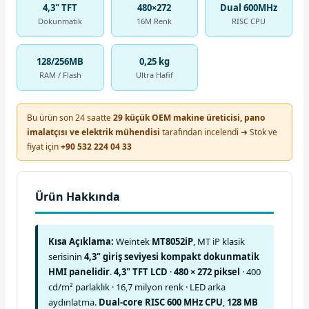
4,3" TFT
480×272
Dual 600MHz
Dokunmatik
16M Renk
RISC CPU
128/256MB
0,25 kg
RAM / Flash
Ultra Hafif
Bu ürün son 24 saatte
29 küçük OEM makine üreticisi, pano
imalatçısı ve elektrik mühendisi
tarafından incelendi ➜ Stok ve
fiyat için
+90 532 224 04 33
Ürün Hakkında
Kısa Açıklama:
Weintek
MT8052iP
, MT iP klasik
serisinin
4,3" giriş seviyesi kompakt dokunmatik
HMI panelidir
.
4,3" TFT LCD
·
480 × 272 piksel
· 400
cd/m² parlaklık · 16,7 milyon renk · LED arka
aydınlatma.
Dual-core RISC 600 MHz CPU
,
128 MB