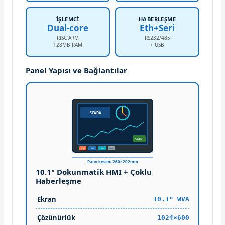
İŞLEMCI
HABERLEŞME
Dual-core
Eth+Seri
RISC ARM
RS232/485
128MB RAM
+ USB
Panel Yapısı ve Bağlantılar
SCADA
START
ETH
232
485
USB
Pano kesimi 260×202mm
10.1" Dokunmatik HMI + Çoklu
Haberleşme
Ekran
10.1" WVA
Çözünürlük
1024×600