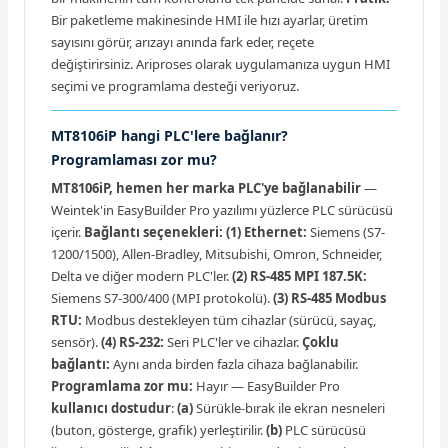
Bir paketleme makinesinde HMI ile hızı ayarlar, üretim
sayısını görür, arızayı anında fark eder, reçete
değiştirirsiniz. Ariproses olarak uygulamanıza uygun HMI
seçimi ve programlama desteği veriyoruz.
MT8106iP hangi PLC'lere bağlanır?
Programlaması zor mu?
MT8106iP, hemen her marka PLC'ye bağlanabilir
—
Weintek'in EasyBuilder Pro yazılımı yüzlerce PLC sürücüsü
içerir.
Bağlantı seçenekleri:
(1) Ethernet:
Siemens (S7-
1200/1500), Allen-Bradley, Mitsubishi, Omron, Schneider,
Delta ve diğer modern PLC'ler.
(2) RS-485 MPI 187.5K:
Siemens S7-300/400 (MPI protokolü).
(3) RS-485 Modbus
RTU:
Modbus destekleyen tüm cihazlar (sürücü, sayaç,
sensör).
(4) RS-232:
Seri PLC'ler ve cihazlar.
Çoklu
bağlantı:
Aynı anda birden fazla cihaza bağlanabilir.
Programlama zor mu:
Hayır — EasyBuilder Pro
kullanıcı dostudur
:
(a)
Sürükle-bırak ile ekran nesneleri
(buton, gösterge, grafik) yerleştirilir.
(b)
PLC sürücüsü