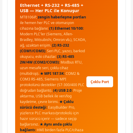
Ethernet + RS-232 + RS-485 +
USB — Her PLC ile Konuşur
MT8106iP,
zengin haberleşme portları
ile hemen her PLC ve otomasyon
cihazına bağlanır.
(1) Ethernet 10/100:
Modern PLC'ler (Siemens, Allen-
Bradley, Mitsubishi, Omron vb.), SCADA,
ağ, uzaktan erişim.
(2) RS-232
(COM1/COM3):
Seri PLC, yazıcı, barkod
okuyucu, eski cihazlar.
(3) RS-485
2W/4W (COM2/COM3):
Modbus RTU,
uzun mesafe seri, çoklu cihaz
(multidrop).
★ MPI 187.5K:
COM2 &
COM3 RS-485, Siemens MPI
Çoklu Port
protokolünü destekler (S7-300/400 PLC
doğrudan bağlantı).
(4) USB 2.0:
Proje
aktarma, USB bellek ile veri/log
kaydetme, çevre birimi.
★ Çoklu
sürücü desteği:
EasyBuilder Pro,
yüzlerce PLC markası/protokolü için
hazır sürücü içerir — sadece seçip
bağlarsınız.
★ Aynı anda çoklu
bağlantı:
HMI birden fazla PLC/cihaza