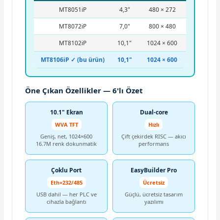
MT8051iP
4,3"
480 × 272
MT8072iP
7,0"
800 × 480
MT8102iP
10,1"
1024 × 600
MT8106iP ✓ (bu ürün)
10,1"
1024 × 600
Öne Çıkan Özellikler — 6'lı Özet
10.1" Ekran
Dual-core
WVA TFT
Hızlı
Geniş, net, 1024×600
Çift çekirdek RISC — akıcı
16.7M renk dokunmatik
performans
Çoklu Port
EasyBuilder Pro
Eth+232/485
Ücretsiz
USB dahil — her PLC ve
Güçlü, ücretsiz tasarım
cihazla bağlantı
yazılımı