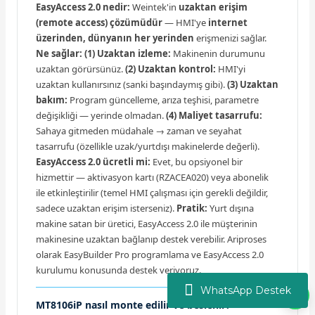
EasyAccess 2.0 nedir:
Weintek'in
uzaktan erişim
(remote access) çözümüdür
— HMI'ye
internet
üzerinden, dünyanın her yerinden
erişmenizi sağlar.
Ne sağlar:
(1) Uzaktan izleme:
Makinenin durumunu
uzaktan görürsünüz.
(2) Uzaktan kontrol:
HMI'yi
uzaktan kullanırsınız (sanki başındaymış gibi).
(3) Uzaktan
bakım:
Program güncelleme, arıza teşhisi, parametre
değişikliği — yerinde olmadan.
(4) Maliyet tasarrufu:
Sahaya gitmeden müdahale → zaman ve seyahat
tasarrufu (özellikle uzak/yurtdışı makinelerde değerli).
EasyAccess 2.0 ücretli mi:
Evet, bu opsiyonel bir
hizmettir — aktivasyon kartı (RZACEA020) veya abonelik
ile etkinleştirilir (temel HMI çalışması için gerekli değildir,
sadece uzaktan erişim isterseniz).
Pratik:
Yurt dışına
makine satan bir üretici, EasyAccess 2.0 ile müşterinin
makinesine uzaktan bağlanıp destek verebilir. Ariproses
olarak EasyBuilder Pro programlama ve EasyAccess 2.0
kurulumu konusunda destek veriyoruz.
WhatsApp Destek
MT8106iP nasıl monte edilir ve beslenir?