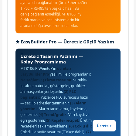
aynı anda bağlanabilir (örn. Ethernet'ten
1 PLC + RS485'ten başka cihaz). Bu
geniş bağlantı esnekliği, MT8106iP'yi
farklı marka ve nesil sistemlerin bir
arada olduğu tesislerde ideal kılar.
★ EasyBuilder Pro — Ücretsiz Güçlü Yazılım
Ücretsiz Tasarım Yazılımı —
Kolay Programlama
MT8106iP, Weintek'in
ücretsiz
EasyBuilder Pro
yazılımı ile programlanır.
Ne sağlar:
(1) Ekran tasarımı:
Sürükle-
bırak ile butonlar, göstergeler, grafikler,
animasyonlar yerleştirilir.
(2) PLC
bağlantısı:
Yüzlerce PLC sürücüsü hazır
— seçilip adresler tanımlanır.
(3) Alarm
yönetimi:
Alarm tanımlama, kaydetme,
gösterme.
(4) Trend/grafik:
Veri kaydı ve
eğri gösterimi.
(5) Reçete (recipe):
Üretim
Ücretsiz
reçeteleri saklama/yükleme.
(6) Çoklu dil:
Çok dilli arayüz tasarımı (Türkçe dahil).
(7)