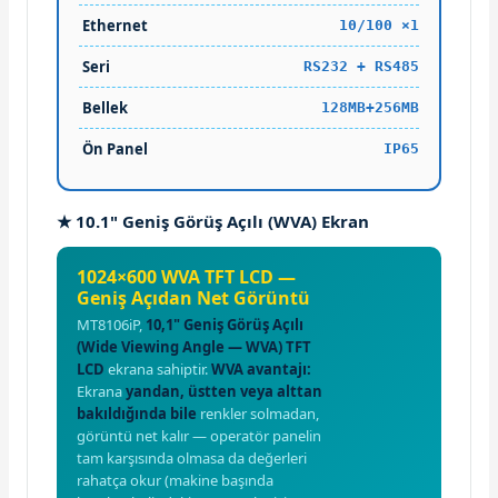
Ethernet
10/100 ×1
Seri
RS232 + RS485
Bellek
128MB+256MB
Ön Panel
IP65
★ 10.1" Geniş Görüş Açılı (WVA) Ekran
1024×600 WVA TFT LCD —
Geniş Açıdan Net Görüntü
MT8106iP,
10,1" Geniş Görüş Açılı
(Wide Viewing Angle — WVA) TFT
LCD
ekrana sahiptir.
WVA avantajı:
Ekrana
yandan, üstten veya alttan
bakıldığında bile
renkler solmadan,
görüntü net kalır — operatör panelin
tam karşısında olmasa da değerleri
rahatça okur (makine başında