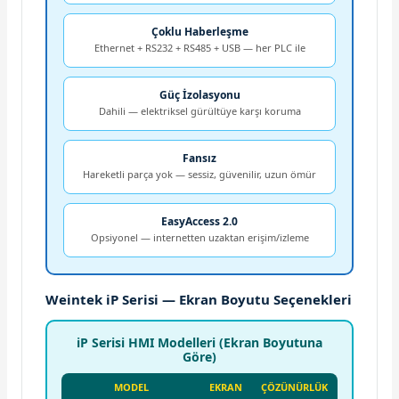
Çoklu Haberleşme
Ethernet + RS232 + RS485 + USB — her PLC ile
Güç İzolasyonu
Dahili — elektriksel gürültüye karşı koruma
Fansız
Hareketli parça yok — sessiz, güvenilir, uzun ömür
EasyAccess 2.0
Opsiyonel — internetten uzaktan erişim/izleme
Weintek iP Serisi — Ekran Boyutu Seçenekleri
iP Serisi HMI Modelleri (Ekran Boyutuna
Göre)
MODEL
EKRAN
ÇÖZÜNÜRLÜK