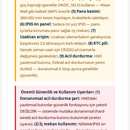
güç kaynağı (genelde 24VDC, SELV) kullanın — Mean
Well gibi kaliteli SMPS önerilir.
(5) Pano kesimi:
260×202 mm kesim hazırlayın, braketlerle sabitleyin.
(6) IP65 ön panel:
Sadece ön yüz IP65 — pano
içi/arka koruması pano sağlar (iç mekan).
(7)
Uzaktan erişim:
Uzaktan izleme/bakım gerekiyorsa
EasyAccess 2.0 aktivasyon kartı ekleyin.
(8) RTC pili:
Gerçek zaman saati için CR2032 pil (zamanla
değişmesi gerekebilir).
(9) Acil durdurma:
HMI
yazılımsal butonu, fiziksel acil durdurmanın yerini
ALMAZ — donanımsal E-Stop ayrıca gereklidir
(güvenlik).
Önemli Güvenlik ve Kullanım Uyarıları:
(1)
Donanımsal acil durdurma şart:
HMI'deki
yazılımsal butonlar güvenlik fonksiyonu için yeterli
DEĞİLDİR — sistemde mutlaka donanımsal (hard-
wired) acil durdurma butonu bulunmalı (üretici
uyarısı).
(2) İç mekan kullanımı:
NEMA4/IP65 ön