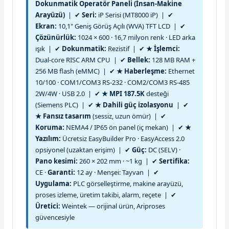
Dokunmatik Operatör Paneli (İnsan-Makine
Arayüzü)
| ✔
Seri:
iP Serisi (MT8000 iP) | ✔
Ekran:
10,1" Geniş Görüş Açılı (WVA) TFT LCD | ✔
Çözünürlük:
1024 × 600 · 16,7 milyon renk · LED arka
ışık | ✔
Dokunmatik:
Rezistif | ✔
★ İşlemci:
Dual-core RISC ARM CPU | ✔
Bellek:
128 MB RAM +
256 MB flash (eMMC) | ✔
★ Haberleşme:
Ethernet
10/100 · COM1/COM3 RS-232 · COM2/COM3 RS-485
2W/4W · USB 2.0 | ✔
★ MPI 187.5K
desteği
(Siemens PLC) | ✔
★ Dahili güç izolasyonu
| ✔
★ Fansız tasarım
(sessiz, uzun ömür) | ✔
Koruma:
NEMA4 / IP65 ön panel (iç mekan) | ✔
★
Yazılım:
Ücretsiz EasyBuilder Pro · EasyAccess 2.0
opsiyonel (uzaktan erişim) | ✔
Güç:
DC (SELV) ·
Pano kesimi:
260 × 202 mm · ~1 kg | ✔
Sertifika:
CE ·
Garanti:
12 ay · Menşei: Tayvan | ✔
Uygulama:
PLC görselleştirme, makine arayüzü,
proses izleme, üretim takibi, alarm, reçete | ✔
Üretici:
Weintek — orijinal ürün, Ariproses
güvencesiyle