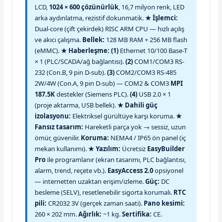
LCD,
1024 × 600 çözünürlük
, 16,7 milyon renk, LED
arka aydınlatma, rezistif dokunmatik.
★ İşlemci:
Dual-core (çift çekirdek) RISC ARM CPU — hızlı açılış
ve akıcı çalışma.
Bellek:
128 MB RAM + 256 MB flash
(eMMC).
★ Haberleşme:
(1)
Ethernet 10/100 Base-T
× 1 (PLC/SCADA/ağ bağlantısı).
(2)
COM1/COM3 RS-
232 (Con.B, 9 pin D-sub).
(3)
COM2/COM3 RS-485
2W/4W (Con.A, 9 pin D-sub) — COM2 & COM3
MPI
187.5K
destekler (Siemens PLC).
(4)
USB 2.0 × 1
(proje aktarma, USB bellek).
★ Dahili güç
izolasyonu:
Elektriksel gürültüye karşı koruma.
★
Fansız tasarım:
Hareketli parça yok → sessiz, uzun
ömür, güvenilir.
Koruma:
NEMA4 / IP65 ön panel (iç
mekan kullanımı).
★ Yazılım:
Ücretsiz
EasyBuilder
Pro
ile programlanır (ekran tasarımı, PLC bağlantısı,
alarm, trend, reçete vb.).
EasyAccess 2.0
opsiyonel
— internetten uzaktan erişim/izleme.
Güç:
DC
besleme (SELV), resetlenebilir sigorta korumalı.
RTC
pili:
CR2032 3V (gerçek zaman saati).
Pano kesimi:
260 × 202 mm.
Ağırlık:
~1 kg.
Sertifika:
CE.