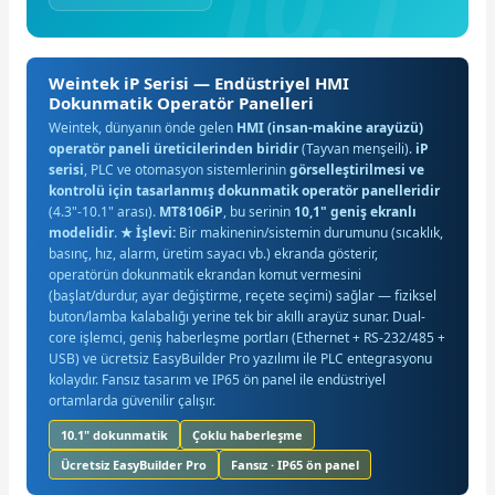
Weintek iP Serisi — Endüstriyel HMI
Dokunmatik Operatör Panelleri
Weintek, dünyanın önde gelen
HMI (insan-makine arayüzü)
operatör paneli üreticilerinden biridir
(Tayvan menşeili).
iP
serisi
, PLC ve otomasyon sistemlerinin
görselleştirilmesi ve
kontrolü için tasarlanmış dokunmatik operatör panelleridir
(4.3"-10.1" arası).
MT8106iP
, bu serinin
10,1" geniş ekranlı
modelidir
.
★ İşlevi:
Bir makinenin/sistemin durumunu (sıcaklık,
basınç, hız, alarm, üretim sayacı vb.) ekranda gösterir,
operatörün dokunmatik ekrandan komut vermesini
(başlat/durdur, ayar değiştirme, reçete seçimi) sağlar — fiziksel
buton/lamba kalabalığı yerine tek bir akıllı arayüz sunar. Dual-
core işlemci, geniş haberleşme portları (Ethernet + RS-232/485 +
USB) ve ücretsiz EasyBuilder Pro yazılımı ile PLC entegrasyonu
kolaydır. Fansız tasarım ve IP65 ön panel ile endüstriyel
ortamlarda güvenilir çalışır.
10.1" dokunmatik
Çoklu haberleşme
Ücretsiz EasyBuilder Pro
Fansız · IP65 ön panel