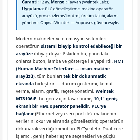
Garanti:
12 ay.
Menşei:
Tayvan (Weintek Labs).
Uygulama:
PLC görselleştirme, makine operatör
arayüzü, proses izleme/kontrol, üretim takibi, alarm
yönetimi. Orijinal Weintek — Ariproses güvencesiyle.
Modern makineler ve otomasyon sistemleri,
operatörün
sistemi izleyip kontrol edebileceği bir
arayüze
ihtiyaç duyar. Eskiden bu, panodaki
onlarca buton, lamba ve gösterge ile yapılırdı.
HMI
(Human Machine Interface — insan-makine
arayüzü)
, tüm bunları
tek bir dokunmatik
ekranda
birleştirir — durum gösterimi, komut
verme, alarm, grafik, reçete yönetimi.
Weintek
MT8106iP
, bu görev için tasarlanmış
10,1" geniş
ekranlı bir HMI operatör panelidir
.
PLC'ye
bağlanır
(Ethernet veya seri port ile), makinenin
verilerini okur ve ekranda görselleştirir, operatörün
dokunarak verdiği komutları PLC'ye iletir. Dual-core
işlemci, geniş haberleşme seçenekleri ve güçlü