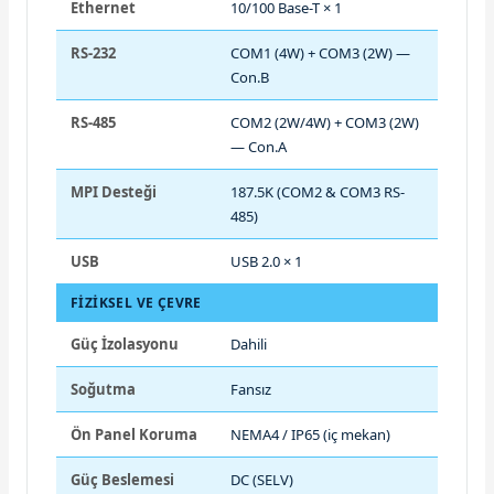
Ethernet
10/100 Base-T × 1
RS-232
COM1 (4W) + COM3 (2W) —
Con.B
RS-485
COM2 (2W/4W) + COM3 (2W)
— Con.A
MPI Desteği
187.5K (COM2 & COM3 RS-
485)
USB
USB 2.0 × 1
FIZIKSEL VE ÇEVRE
Güç İzolasyonu
Dahili
Soğutma
Fansız
Ön Panel Koruma
NEMA4 / IP65 (iç mekan)
Güç Beslemesi
DC (SELV)