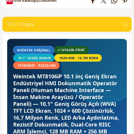
Ürün Kataloğu/Dokümanı
SIMATIC SAFETY
re Kesiciler
SIMATIC TIA PORTAL HMI Yazılımları
Ürün Bilgisi
SIMATIC Yazılım Paketleri
alterleri
SIMOTION Hareket Kontrol Üniteleri
✅ UYGUN FIYAT
WEINTEK ORIJINAL
er Şalterleri
10.1" GENIŞ EKRAN
1024×600 · 16.7M RENK
SIRIUS SAFETY
ETHERNET · RS232/485
Weintek MT8106iP 10.1 inç Geniş Ekran
WinCC Unified Runtime Yazılımları
Endüstriyel HMI Dokunmatik Operatör
ler
Paneli (Human Machine Interface —
İnsan Makine Arayüzü / Operatör
ı
Paneli) — 10,1" Geniş Görüş Açılı (WVA)
TFT LCD Ekran, 1024 × 600 Çözünürlük,
umuşak Yol Vericiler
16,7 Milyon Renk, LED Arka Aydınlatma,
Rezistif Dokunmatik, Dual-Core RISC
ARM İşlemci, 128 MB RAM + 256 MB