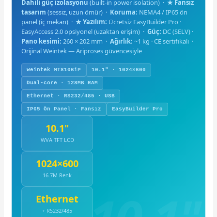
Dahili güç izolasyonu
(built-in power isolation) ·
★ Fansız
tasarım
(sessiz, uzun ömür) ·
Koruma:
NEMA4 / IP65 ön
panel (iç mekan) ·
★ Yazılım:
Ücretsiz EasyBuilder Pro ·
EasyAccess 2.0 opsiyonel (uzaktan erişim) ·
Güç:
DC (SELV) ·
Pano kesimi:
260 × 202 mm ·
Ağırlık:
~1 kg · CE sertifikalı ·
Orijinal Weintek — Ariproses güvencesiyle
Weintek MT8106iP
10.1" · 1024×600
Dual-core · 128MB RAM
Ethernet · RS232/485 · USB
IP65 Ön Panel · Fansız
EasyBuilder Pro
10.1"
WVA TFT LCD
1024×600
16.7M Renk
Ethernet
+ RS232/485