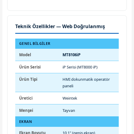
Teknik Özellikler — Web Doğrulanmış
GENEL BILGILER
Model
MT8106iP
Ürün Serisi
iP Serisi (MT8000 iP)
Ürün Tipi
HMI dokunmatik operatör
paneli
Üretici
Weintek
Menşei
Tayvan
EKRAN
Ekran Boyutu
10,1" (geniş ekran)