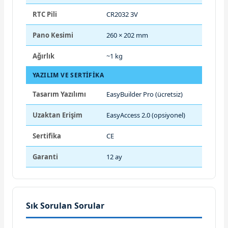
RTC Pili
CR2032 3V
Pano Kesimi
260 × 202 mm
Ağırlık
~1 kg
YAZILIM VE SERTIFIKA
Tasarım Yazılımı
EasyBuilder Pro (ücretsiz)
Uzaktan Erişim
EasyAccess 2.0 (opsiyonel)
Sertifika
CE
Garanti
12 ay
Sık Sorulan Sorular