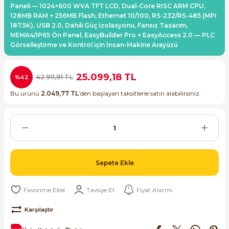
Paneli — 1024×600 WVA TFT LCD, Dual-Core RISC ARM CPU,
ri ve Transmitterleri
dınlatma Ürünleri
ACS580
SIMATIC Endüstriyel Panel PC'ler
128MB RAM + 256MB Flash, Ethernet 10/100, RS-232/RS-485 (MPI
Sinamics S120 Modüler Sürücü Sistemi
187.5K), USB 2.0, Dahili Güç İzolasyonu, Fansız Tasarım,
NEMA4/IP65 Ön Panel, EasyBuilder Pro + EasyAccess 2.0 — PLC
ve Prizler
ACS880
SIMATIC ET200 Dağıtılmış Giriş-Çkış
Görselleştirme ve Kontrol için İnsan-Makine Arayüzü
Sinamics S210 Servo Sürücü Sistemi
 Seviye
y Klemensler
SIMATIC ET200SP Open Controller
Sinamics V20 Hız Kontrol Cihazları
25.099,18 TL
42.911,91 TL
%42
ye
eri
SIMATIC ExProof Panel PC'ler ve Thin C
Bu ürünü
2.049,77 TL
’den başlayan taksitlerle satın alabilirsiniz.
Sinamics V90 Servo Sürücü Sistemi
 (Power Supply)
SIMATIC HMI Operatör Paneller
SIMATIC S7-1200
 Taşıma Sistemleri - Spiral , Boru ,
SIMATIC S7-1500
Sepete Ekle
SIMATIC S7-300
Tavsiye Et
Fiyat Alarmı
ma Rölesi, Cihazları ve Anahtarları
Karşılaştır
SIMATIC S7-400
Kaynakları - UPS