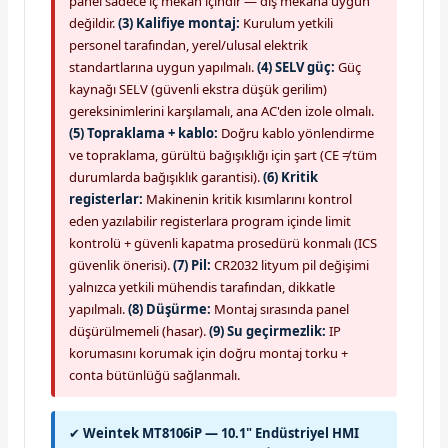
panel sadece iç mekan içindir — dış mekana uygun
değildir.
(3) Kalifiye montaj:
Kurulum yetkili
personel tarafından, yerel/ulusal elektrik
standartlarına uygun yapılmalı.
(4) SELV güç:
Güç
kaynağı SELV (güvenli ekstra düşük gerilim)
gereksinimlerini karşılamalı, ana AC'den izole olmalı.
(5) Topraklama + kablo:
Doğru kablo yönlendirme
ve topraklama, gürültü bağışıklığı için şart (CE ≠ tüm
durumlarda bağışıklık garantisi).
(6) Kritik
registerlar:
Makinenin kritik kısımlarını kontrol
eden yazılabilir registerlara program içinde limit
kontrolü + güvenli kapatma prosedürü konmalı (ICS
güvenlik önerisi).
(7) Pil:
CR2032 lityum pil değişimi
yalnızca yetkili mühendis tarafından, dikkatle
yapılmalı.
(8) Düşürme:
Montaj sırasında panel
düşürülmemeli (hasar).
(9) Su geçirmezlik:
IP
korumasını korumak için doğru montaj torku +
conta bütünlüğü sağlanmalı.
✔
Weintek MT8106iP — 10.1" Endüstriyel HMI