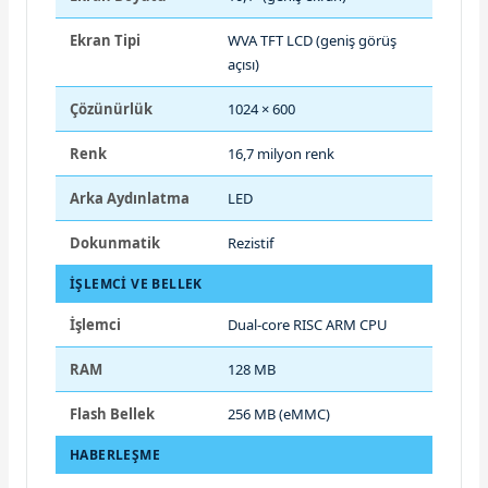
Ekran Tipi
WVA TFT LCD (geniş görüş
açısı)
Çözünürlük
1024 × 600
Renk
16,7 milyon renk
Arka Aydınlatma
LED
Dokunmatik
Rezistif
İŞLEMCI VE BELLEK
İşlemci
Dual-core RISC ARM CPU
RAM
128 MB
Flash Bellek
256 MB (eMMC)
HABERLEŞME