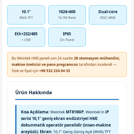
10.1"
1024×600
Dual-core
WVA TFT
16.7M Renk
RISC ARM
Eth+232/485
IP65
+ USB
Ön Panel
Bu Weintek HMI paneli son 24 saatte
28 otomasyon mühendisi,
makine üreticisi ve pano programcısı
tarafından incelendi —
Stok ve fiyat için
+90 532 224 04 33
Ürün Hakkında
Kısa Açıklama:
Weintek
MT8106iP
, Weintek'in
iP
serisi 10,1" geniş ekran endüstriyel HMI
dokunmatik operatör panelidir (insan-makine
arayüzü)
.
Ekran:
10,1" Geniş Görüş Açılı (WVA) TFT