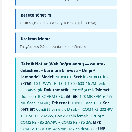
Reçete Yönetimi
Ürün reçeteleri saklama/yükleme (gıda, kimya)
Uzaktan İzleme
EasyAccess 2.0 ile uzaktan erişim/bakım
Teknik Notlar (Web Doğrulanmış — weintek
datasheet + kurulum kılavuzu + Unipi +
Lamonde):
Model:
MT8106iP.
Seri:
iP (MT8000 iP).
Ekran:
10,1" WVA TFT LCD, 1024×600, 16,7M renk,
LED arka ışık.
Dokunmatik:
Rezistif (4-tel).
İşlemci:
Dual-core RISC ARM CPU.
Bellek:
128 MB RAM + 256
MB flash (eMMC).
Ethernet:
10/100 Base-T × 1.
Seri
portlar:
Con.B (9 pin male D-sub) = COM1 RS-232 4W
+ COM3 RS-232 2W; Con.A (9 pin female D-sub) =
COM2 RS-485 2W/4W + COM3 RS-485 2W.
MPI:
COM2 & COM3 RS-485 MPI 187.5K destekler.
USB: