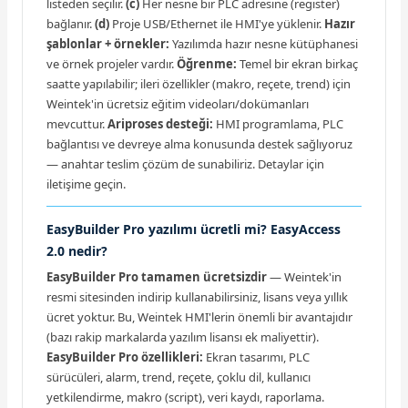
listeden seçilir.
(c)
Her nesne bir PLC adresine (register)
bağlanır.
(d)
Proje USB/Ethernet ile HMI'ye yüklenir.
Hazır
şablonlar + örnekler:
Yazılımda hazır nesne kütüphanesi
ve örnek projeler vardır.
Öğrenme:
Temel bir ekran birkaç
saatte yapılabilir; ileri özellikler (makro, reçete, trend) için
Weintek'in ücretsiz eğitim videoları/dokümanları
mevcuttur.
Ariproses desteği:
HMI programlama, PLC
bağlantısı ve devreye alma konusunda destek sağlıyoruz
— anahtar teslim çözüm de sunabiliriz. Detaylar için
iletişime geçin.
EasyBuilder Pro yazılımı ücretli mi? EasyAccess
2.0 nedir?
EasyBuilder Pro tamamen ücretsizdir
— Weintek'in
resmi sitesinden indirip kullanabilirsiniz, lisans veya yıllık
ücret yoktur. Bu, Weintek HMI'lerin önemli bir avantajıdır
(bazı rakip markalarda yazılım lisansı ek maliyettir).
EasyBuilder Pro özellikleri:
Ekran tasarımı, PLC
sürücüleri, alarm, trend, reçete, çoklu dil, kullanıcı
yetkilendirme, makro (script), veri kaydı, raporlama.