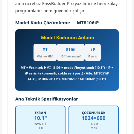
ama ücretsiz EasyBuilder Pro yazılımı ile hem kolay
programlanır hem güvenilir çalışır.
Model Kodu Çözümleme — MT8106iP
Model Kodunun Anlamı
MT
8106
iP
Weintek HMI
10.1" ekran sınıfı
iP serisi
MT = Weintek HMI · 8106 = model/boyut sınıfı (10.1") · iP =
iP serisi (ekonomik, çoklu seri port) · Aile: MT8051iP
(4.3"), MT8072iP (7"), MT8102iP / MT8106iP (10.1")
Ana Teknik Spesifikasyonlar
EKRAN
ÇÖZÜNÜRLÜK
10.1"
1024×600
WVA TFT
16.7M
LCD
renk