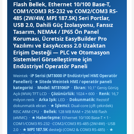
Flash Bellek, Ethernet 10/100 Base-T,
COM1/COM3 RS-232 ve COM2/COM3 RS-
485 (2W/4W, MPI 187.5K) Seri Portlar,
e Pako Şalterler
USB 2.0, Dahili Güç İzolasyonu, Fansız
Tasarım, NEMA4 / IP65 Ön Panel
Koruması, Ücretsiz EasyBuilder Pro
Yazılımı ve EasyAccess 2.0 Uzaktan
Erişim Desteği — PLC ve Otomasyon
Sistemleri Görselleştirme için
Endüstriyel Operatör Paneli
Weintek ·
iP Serisi (MT8000 iP Endüstriyel HMI Operatör
Panelleri)
·
★ Sitede Weintek HMI / operatör paneli
kategorisi
·
Model: MT8106iP
·
Ekran:
10,1" Geniş Görüş
Açılı (WVA) TFT LCD ·
Çözünürlük:
1024 × 600 ·
Renk:
16,7
milyon renk ·
Arka Işık:
LED ·
Dokunmatik:
Rezistif
dokunmatik ekran ·
★ İşlemci:
Dual-core (çift çekirdek)
RISC ARM CPU ·
Bellek:
128 MB RAM + 256 MB flash
(eMMC) ·
★ Haberleşme:
Ethernet 10/100 Base-T × 1 ·
COM1/COM3 RS-232 · COM2/COM3 RS-485 (2W/4W) · USB
2.0 ·
★ MPI 187.5K
desteği (COM2 & COM3 RS-485) ·
★