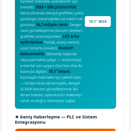
hareket halindeki operatörler için
önemli).
1024 × 600 çözünürlük:
Geniş ekranda detaylı grafikler, çoklu
gösterge, trend eğrileri ve metin net
10.1" WVA
görünür.
16,7 milyon renk:
Zengin,
canlı görselleştirme (durum renkleri,
grafikler, animasyonlar).
LED arka
aydınlatma:
Parlak, enerji verimli,
uzun ömürlü (cıvasız).
Rezistif
dokunmatik:
Eldivenle, kalemle
veya parmakla çalışır — endüstriyel
ortamlar için uygun (toz/sıvı olsa da
basınçla algılar).
10.1" boyut:
Karmaşık makineler için yeterli alan
— birden fazla ekran/sayfa, detaylı
SCADA benzeri görselleştirme. Bu
ekran kalitesi, operatörün makineyi
rahat ve doğru izlemesini sağlar.
★ Geniş Haberleşme — PLC ve Sistem
Entegrasyonu