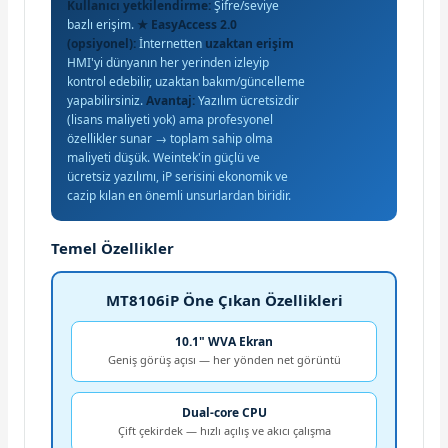
Kullanıcı yetkilendirme:
Şifre/seviye
bazlı erişim.
★ EasyAccess 2.0
(opsiyonel):
İnternetten
uzaktan erişim
HMI'yi dünyanın her yerinden izleyip
kontrol edebilir, uzaktan bakım/güncelleme
yapabilirsiniz.
Avantaj:
Yazılım ücretsizdir
(lisans maliyeti yok) ama profesyonel
özellikler sunar → toplam sahip olma
maliyeti düşük. Weintek'in güçlü ve
ücretsiz yazılımı, iP serisini ekonomik ve
cazip kılan en önemli unsurlardan biridir.
Temel Özellikler
MT8106iP Öne Çıkan Özellikleri
10.1" WVA Ekran
Geniş görüş açısı — her yönden net görüntü
Dual-core CPU
Çift çekirdek — hızlı açılış ve akıcı çalışma