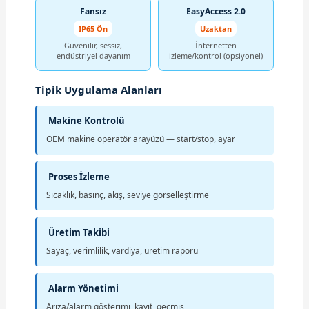
Fansız
EasyAccess 2.0
IP65 Ön
Uzaktan
Güvenilir, sessiz,
İnternetten
endüstriyel dayanım
izleme/kontrol (opsiyonel)
Tipik Uygulama Alanları
Makine Kontrolü
OEM makine operatör arayüzü — start/stop, ayar
Proses İzleme
Sıcaklık, basınç, akış, seviye görselleştirme
Üretim Takibi
Sayaç, verimlilik, vardiya, üretim raporu
Alarm Yönetimi
Arıza/alarm gösterimi, kayıt, geçmiş