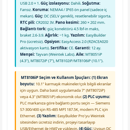
USB 2.0 × 1.
Güç izolasyonu:
Dahili.
Soğutma:
Fansız.
Koruma:
NEMA4 / IP65 ön panel (sadece iç
mekan).
Güç:
DC (SELV gerekli), resetlenebilir sigorta.
RTC pili:
CR2032 3V.
Pano kesimi:
260 × 202 mm.
Bağlantı tork:
güç konektörü 4.5 lbf-in maks,
braket 2.6-3.9.
Ağırlık:
~1 kg.
Yazılım:
EasyBuilder
Pro (ücretsiz).
Opsiyon:
EasyAccess 2.0 (RZACEA020
aktivasyon kartı).
Sertifika:
CE.
Garanti:
12 ay.
Menşei:
Tayvan (Weintek Labs).
Aile:
MT8051iP
(4.3"), MT8072iP (7"), MT8102iP/MT8106iP (10.1").
MT8106iP Seçim ve Kullanım İpuçları:
(1) Ekran
boyutu:
10.1" karmaşık makineler/çok bilgili ekranlar
için uygun. Daha basit uygulamada 7" (MT8072iP)
veya 4.3" (MT8051iP) ekonomik olur.
(2) PLC uyumu:
PLC markanıza göre bağlantı portu seçin — Siemens
S7-300/400 için RS-485 MPI 187.5K, modern PLC için
Ethernet.
(3) Yazılım:
EasyBuilder Pro'yu Weintek
sitesinden ücretsiz indirin, projeyi tasarlayıp
USB/Ethernet ile HMI'ye yükleyin.
(4) Güç:
Uygun DC