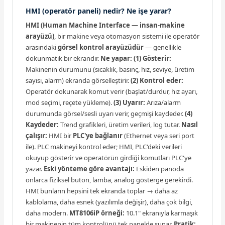
HMI (operatör paneli) nedir? Ne işe yarar?
HMI (Human Machine Interface — insan-makine
arayüzü)
, bir makine veya otomasyon sistemi ile operatör
arasındaki
görsel kontrol arayüzüdür
— genellikle
dokunmatik bir ekrandır.
Ne yapar:
(1) Gösterir:
Makinenin durumunu (sıcaklık, basınç, hız, seviye, üretim
sayısı, alarm) ekranda görselleştirir.
(2) Kontrol eder:
Operatör dokunarak komut verir (başlat/durdur, hız ayarı,
mod seçimi, reçete yükleme).
(3) Uyarır:
Arıza/alarm
durumunda görsel/sesli uyarı verir, geçmişi kaydeder.
(4)
Kaydeder:
Trend grafikleri, üretim verileri, log tutar.
Nasıl
çalışır:
HMI bir
PLC'ye bağlanır
(Ethernet veya seri port
ile). PLC makineyi kontrol eder; HMI, PLC'deki verileri
okuyup gösterir ve operatörün girdiği komutları PLC'ye
yazar.
Eski yönteme göre avantajı:
Eskiden panoda
onlarca fiziksel buton, lamba, analog gösterge gerekirdi.
HMI bunların hepsini tek ekranda toplar → daha az
kablolama, daha esnek (yazılımla değişir), daha çok bilgi,
daha modern.
MT8106iP örneği:
10.1" ekranıyla karmaşık
bir makinenin tüm kontrolünü tek panelde sunar.
Pratik: