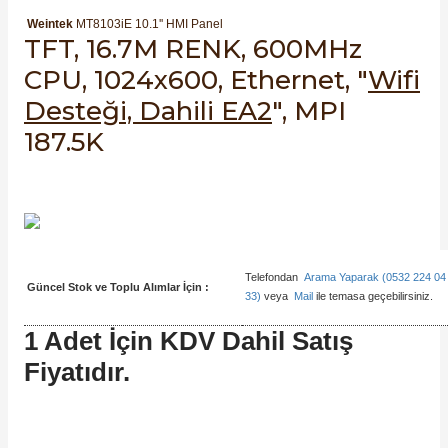
SIMATIC SAFETY
Weintek
MT8103iE 10.1'' HMI Panel
TFT, 16.7M RENK, 600MHz
Kaynakları - UPS
SIMATIC TIA PORTAL HMI Yazılımları
CPU, 1024x600, Ethernet, "
Wifi
re Kesiciler
Desteği, Dahili EA2
", MPI
SIMATIC Yazılım Paketleri
187.5K
SIMOTION Hareket Kontrol Üniteleri
alterleri
SIRIUS SAFETY
er Şalterleri
WinCC Unified Runtime Yazılımları
Telefondan
Arama Yaparak (0532 224 04
Güncel Stok ve Toplu Alımlar İçin :
33)
veya
Mail
ile temasa geçebilirsiniz.
1 Adet İçin KDV Dahil Satış
ler
Fiyatıdır.
ı
umuşak Yol Vericiler