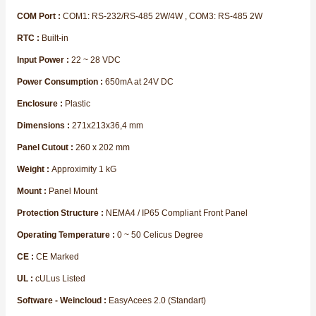
COM Port :
COM1: RS-232/RS-485 2W/4W , COM3: RS-485 2W
RTC :
Built-in
Input Power :
22 ~ 28 VDC
Power Consumption :
650mA at 24V DC
Enclosure :
Plastic
Dimensions :
271x213x36,4 mm
Panel Cutout :
260 x 202 mm
Weight :
Approximity 1 kG
Mount :
Panel Mount
Protection Structure :
NEMA4 / IP65 Compliant Front Panel
Operating Temperature :
0 ~ 50 Celicus Degree
CE :
CE Marked
UL :
cULus Listed
Software - Weincloud :
EasyAcees 2.0 (Standart)