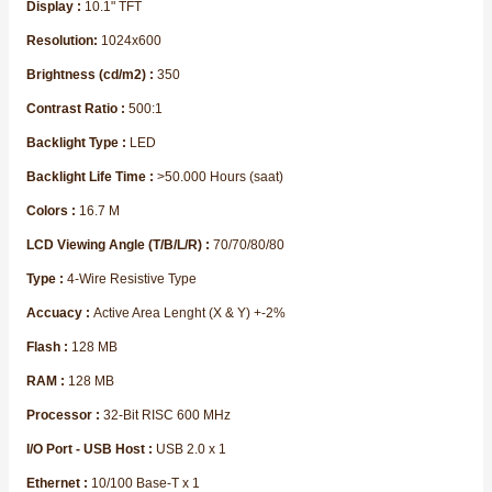
Display :
10.1" TFT
Resolution:
1024x600
Brightness (cd/m2) :
350
Contrast Ratio :
500:1
Backlight Type :
LED
e Pako Şalterler
Backlight Life Time :
>50.000 Hours (saat)
Colors :
16.7 M
LCD Viewing Angle (T/B/L/R) :
70/70/80/80
Type :
4-Wire Resistive Type
Accuacy :
Active Area Lenght (X & Y) +-2%
Flash :
128 MB
RAM :
128 MB
Processor :
32-Bit RISC 600 MHz
I/O Port - USB Host :
USB 2.0 x 1
Ethernet :
10/100 Base-T x 1