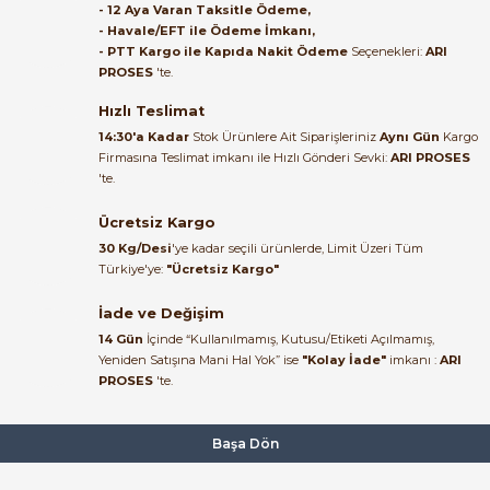
Satıcı ilgili ve çok yardım severdi
- 12 Aya Varan Taksitle Ödeme,
bundan mehmet bey ilgi ve
- Havale/EFT ile Ödeme İmkanı,
alakası için teşekkür ederim
- PTT Kargo ile Kapıda Nakit Ödeme
Seçenekleri:
ARI
36.047,01 TL
PROSES
'te.
23.426,95 TL
muhammed demirci |
22/06/2026
Hızlı Teslimat
Weintek
%42
14:30'a Kadar
Stok Ürünlere Ait Siparişleriniz
Aynı Gün
Kargo
Weintek MT8051iP 4,3'' HMI Panel (Yeni Kodu: MT8052iP)
Firmasına Teslimat imkanı ile Hızlı Gönderi Sevki:
ARI PROSES
Ürün elime eksiksiz ve hasarsız
'te.
ulaştı. Paketleme özenliydi,
alışveriş sürecinden memnun
Ücretsiz Kargo
15.156,68 TL
kaldım.
8.865,14 TL
30 Kg/Desi
'ye kadar seçili ürünlerde, Limit Üzeri Tüm
Kemal Toktaş | 20/06/2026
Türkiye'ye:
"Ücretsiz Kargo"
Weintek
%42
İade ve Değişim
Weintek MT8071iP 7'' HMI Panel ( MT8072iP )
Alışveriş süreci de hızlı ve
14 Gün
İçinde “Kullanılmamış, Kutusu/Etiketi Açılmamış,
problemsiz geçti.
Yeniden Satışına Mani Hal Yok” ise
"Kolay İade"
imkanı :
ARI
PROSES
'te.
Kemal Toktaş | 20/06/2026
18.759,96 TL
10.956,38 TL
Havale ile odeme yaptim ve
Başa Dön
Weintek
Yeni
tedirgindim ama saticinin
sonrasindaki iletisim ve
Weintek MT8102iP 10.1'' HMI Dokunmatik Operatör Paneli ( Yeni Kod