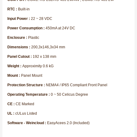
RTC :
Built-in
Input Power :
22 ~ 28 VDC
Power Consumption :
450mA at 24V DC
Enclosure :
Plastic
Dimensions :
200,3x146,3x34 mm
Panel Cutout :
192 x 138 mm
Weight :
Approximity 0.6 kG
Mount :
Panel Mount
Protection Structure :
NEMA4 / IP65 Compliant Front Panel
Operating Temperature :
0 ~ 50 Celicus Degree
CE :
CE Marked
UL :
cULus Listed
Software - Weincloud :
EasyAcees 2.0 (Included)