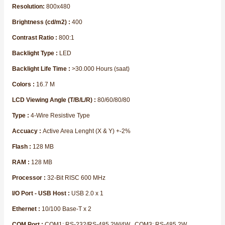
Resolution:
800x480
Brightness (cd/m2) :
400
Contrast Ratio :
800:1
Backlight Type :
LED
Backlight Life Time :
>30.000 Hours (saat)
e Pako Şalterler
Colors :
16.7 M
LCD Viewing Angle (T/B/L/R) :
80/60/80/80
Type :
4-Wire Resistive Type
Accuacy :
Active Area Lenght (X & Y) +-2%
Flash :
128 MB
RAM :
128 MB
Processor :
32-Bit RISC 600 MHz
I/O Port - USB Host :
USB 2.0 x 1
Ethernet :
10/100 Base-T x 2
COM Port :
COM1: RS-232/RS-485 2W/4W , COM3: RS-485 2W