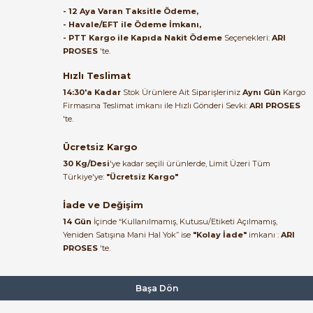
Satıcı ilgili ve çok yardım severdi
- 12 Aya Varan Taksitle Ödeme,
bundan mehmet bey ilgi ve
- Havale/EFT ile Ödeme İmkanı,
alakası için teşekkür ederim
- PTT Kargo ile Kapıda Nakit Ödeme
Seçenekleri:
ARI
36.007,11 TL
PROSES
'te.
23.401,02 TL
muhammed demirci |
22/06/2026
Hızlı Teslimat
Weintek
%42
14:30'a Kadar
Stok Ürünlere Ait Siparişleriniz
Aynı Gün
Kargo
Weintek MT8051iP 4,3'' HMI Panel (Yeni Kodu: MT8052iP)
Firmasına Teslimat imkanı ile Hızlı Gönderi Sevki:
ARI PROSES
Ürün elime eksiksiz ve hasarsız
'te.
ulaştı. Paketleme özenliydi,
alışveriş sürecinden memnun
Ücretsiz Kargo
15.162,21 TL
kaldım.
8.868,38 TL
30 Kg/Desi
'ye kadar seçili ürünlerde, Limit Üzeri Tüm
Kemal Toktaş | 20/06/2026
Türkiye'ye:
"Ücretsiz Kargo"
Weintek
%42
İade ve Değişim
Weintek MT8071iP 7'' HMI Panel ( MT8072iP )
Alışveriş süreci de hızlı ve
14 Gün
İçinde “Kullanılmamış, Kutusu/Etiketi Açılmamış,
problemsiz geçti.
Yeniden Satışına Mani Hal Yok” ise
"Kolay İade"
imkanı :
ARI
PROSES
'te.
Kemal Toktaş | 20/06/2026
18.766,81 TL
10.960,38 TL
Havale ile odeme yaptim ve
Başa Dön
Weintek
Yeni
tedirgindim ama saticinin