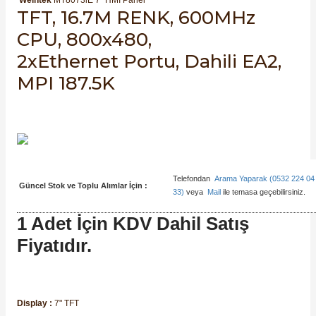
Weintek
MT8073iE 7'' HMI Panel
SIMATIC SAFETY
TFT, 16.7M RENK, 600MHz
CPU, 800x480,
Kaynakları - UPS
SIMATIC TIA PORTAL HMI Yazılımları
2xEthernet Portu, Dahili EA2,
re Kesiciler
MPI 187.5K
SIMATIC Yazılım Paketleri
SIMOTION Hareket Kontrol Üniteleri
alterleri
SIRIUS SAFETY
er Şalterleri
Telefondan
Arama Yaparak (0532 224 04
WinCC Unified Runtime Yazılımları
Güncel Stok ve Toplu Alımlar İçin :
33)
veya
Mail
ile temasa geçebilirsiniz.
1 Adet İçin KDV Dahil Satış
Fiyatıdır.
ler
ı
Display :
7" TFT
umuşak Yol Vericiler