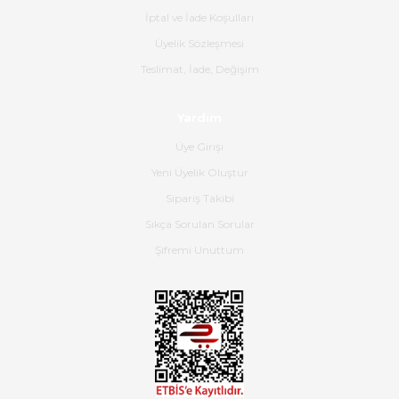
Gerçekten harika ve etkileyici
İptal ve İade Koşulları
olmuş, tam istediğim gibi. Ayrıca
satış personeline de güzel ve
Üyelik Sözleşmesi
nazik ilgisi için teşekkür ederim.
Teslimat, İade, Değişim
Dima Kulalac | 18/05/2026
Yardım
Hızlı bir şekilde elimize ulaştı
Üye Girişi
güzel paketlenmişti
Yeni Üyelik Oluştur
B... K... | 16/05/2026
Sipariş Takibi
Sıkça Sorulan Sorular
Ürün iki gün içinde elime
ulaştı.Ürünün paketlenmesi
Şifremi Unuttum
gayet başarılı hasarsız bir şekilde
teslim aldım. Bu konudaki
hassasiyetleri ve Ürünün kalitesi
için teşekkür ederim
C... K... | 16/05/2026
Deneyimini Paylaş
Diğer yorumları göster