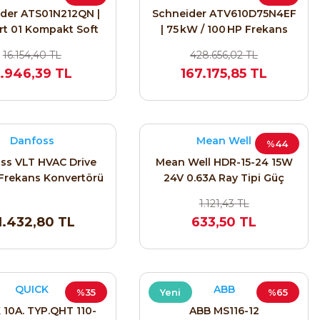
der ATS01N212QN |
Schneider ATV610D75N4EF
art 01 Kompakt Soft
| 75 kW / 100 HP Frekans
arter 5,5kW/12A
Inverter/Sürücü
16.154,40 TL
428.656,02 TL
.946,39 TL
167.175,85 TL
Danfoss
Mean Well
%44
ss VLT HVAC Drive
Mean Well HDR-15-24 15W
 Frekans Konvertörü
24V 0.63A Ray Tipi Güç
W (2 HP) 131B4206
Kaynağı
1.121,43 TL
1.432,80 TL
633,50 TL
QUICK
ABB
%35
Yeni
%65
 10A. TYP.QHT 110-
ABB MS116-12