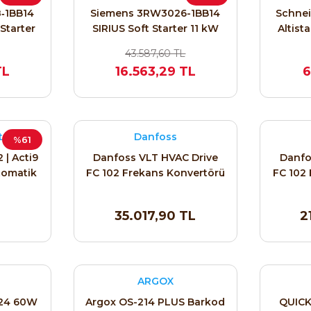
‑1BB14
Siemens 3RW3026-1BB14
Schnei
 Starter
SIRIUS Soft Starter 11 kW
Altist
25.3 A
St
43.587,60 TL
TL
16.563,29 TL
6
tric
Danfoss
%61
 | Acti9
Danfoss VLT HVAC Drive
Danfo
Otomatik
FC 102 Frekans Konvertörü
FC 102
5.5 kW (7.5 HP) 131B4216
1.5 k
35.017,90 TL
2
ARGOX
24 60W
Argox OS-214 PLUS Barkod
QUICK