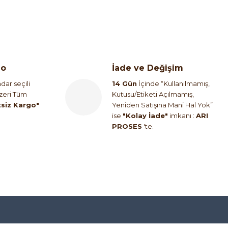
go
İade ve Değişim
dar seçili
14 Gün
İçinde “Kullanılmamış,
Üzeri Tüm
Kutusu/Etiketi Açılmamış,
tsiz Kargo"
Yeniden Satışına Mani Hal Yok”
ise
"Kolay İade"
imkanı :
ARI
PROSES
'te.