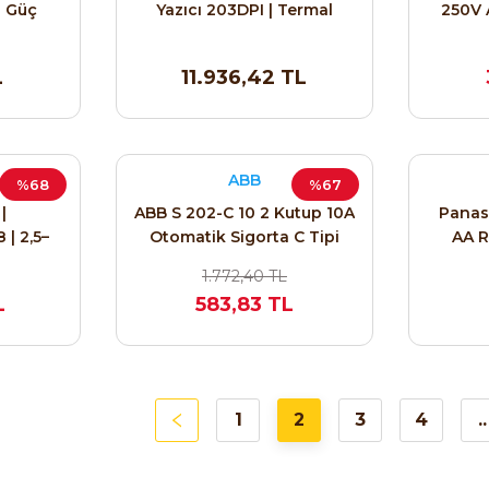
i Güç
Yazıcı 203DPI | Termal
250V 
Transfer USB+Seri+Paralel
QH
Termo
L
11.936,42 TL
Sı
ABB
%68
%67
|
ABB S 202-C 10 2 Kutup 10A
Panaso
| 2,5–
Otomatik Sigorta C Tipi
AA R
 Starter
6kA 2CDS252001R0104
1.772,40 TL
L
583,83 TL
1
2
3
4
..