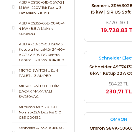
ABB ACS150-01E-06A7-2 |
Siemens 3RW3028
1.1 kW | 220V Tek Faz → 3
15 kW | SIRIUS Soft
Faz Mikro Sürücü
32 A
57.201,60 TL
ABB ACS355-03E-08A8-4 |
4 kW / 8,8 A Makine
19.728,83 
Sürücüsü
ABB AF30-30-00 15kW 3
Kutuplu Kontaktör 24-60V
AC/24V-60V DC Kontrol
Schneider Elec
Gerilimi 1SBL277001R1100
Schneider A9F74132
MICRO SWİTCH UZUN
6 kA 1 Kutup 32 A 
PALETLİ 3 AMPER
Sigorta
584,22 TL
MICRO SWİTCH LEHİM
230,71 TL
BACAK MAKARALI
5A/250VAC
Mutlusan Mut-201 CEE
Norm 5x32A Düz Fiş 010
083 000532
OMRON
Schneider ATV930C16N4C
Omron S8VK-C060