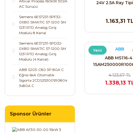
Altivar Process 160kW 302A
24V 2.5A Ray Tip
AC Sürücü
Kaynağı
Siemens 6ES7231-5PF32-
1.163,31 T
0XB0 SIMATIC S7-1200 SM
1231 RTD Analog Giriş
Modülü 8 Kanal
Siemens 6ES7231-5PD32-
0XB0 SIMATIC S7-1200 SM
ABB
Yeni
1231 RTD Analog Giriş
ABB MS116-4 
Modülü (4 Kanal)
1SAM250000R1008 
ABB S203-C80 3P 80A C
4,0 A Manuel Motor
4.123,67 TL
Eğrisi 6kA Otomatik
Sigorta 2CDS253001R0804
1.338,13 T
3x80A C
Sponsor Ürünler