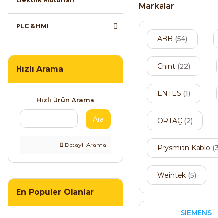
Elektrik Motorları
Markalar
PLC & HMI
ABB
(54)
Chint
(22)
Hızlı Arama
ENTES
(1)
Hızlı Ürün Arama
Ara
ORTAÇ
(2)
Detaylı Arama
Prysmian Kablo
(3
Weintek
(5)
En Populer Olanlar
SIEMENS