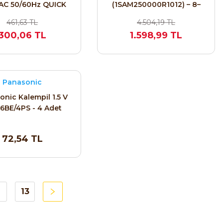
AC 50/60Hz QUICK
(1SAM250000R1012) – 8–
T-NO Pano Tipi
12A Motor Koruma Şalteri |
461,63 TL
4.504,19 TL
stat – NO Kontaklı
50kA | 5.5kW
300,06 TL
1.598,99 TL
caklık Kontrolü
Panasonic
nic Kalempil 1.5 V
6BE/4PS - 4 Adet
72,54 TL
13