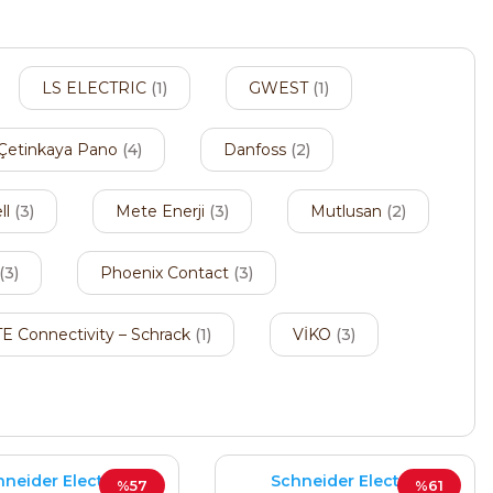
LS ELECTRIC
(1)
GWEST
(1)
Çetinkaya Pano
(4)
Danfoss
(2)
ll
(3)
Mete Enerji
(3)
Mutlusan
(2)
(3)
Phoenix Contact
(3)
TE Connectivity – Schrack
(1)
VİKO
(3)
neider Electric
Schneider Electric
%57
%61