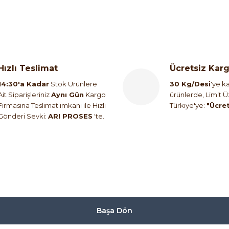
Hızlı Teslimat
Ücretsiz Kar
14:30'a Kadar
Stok Ürünlere
30 Kg/Desi
'ye ka
Ait Siparişleriniz
Aynı Gün
Kargo
ürünlerde, Limit 
Firmasına Teslimat imkanı ile Hızlı
Türkiye'ye:
"Ücre
Gönderi Sevki:
ARI PROSES
'te.
Başa Dön