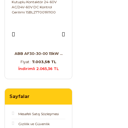
- ...
ABB AF30-30-00 15kW ...
Schneider ATS22D47Q ...
Ate
TL
Fiyat :
7.003,58 TL
Fiyat :
79.029,60 TL
7 TL
İndirimli 2.065,36 TL
İndirimli 27.257,31 TL
İ
Sayfalar
Mesafeli Satış Sözleşmesi
Gizlilik ve Güvenlik