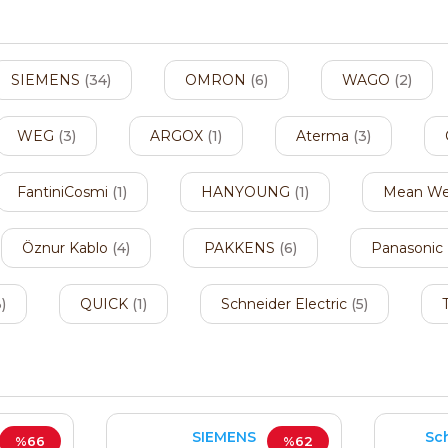
SIEMENS
(34)
OMRON
(6)
WAGO
(2)
WEG
(3)
ARGOX
(1)
Aterma
(3)
FantiniCosmi
(1)
HANYOUNG
(1)
Mean We
Öznur Kablo
(4)
PAKKENS
(6)
Panasonic
)
QUICK
(1)
Schneider Electric
(5)
SIEMENS
Sch
%66
%62