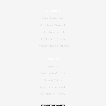
Alışveriş
Ürün sorunsuz ulaştı havalı
poşetlerle gönderim yapıyorlar.
Satış Sözleşmesi
Ürünün kodu XDR-240e-24 yeni
ürün geliyor.
Gizlilik ve Güvenlik
İptal ve İade Koşulları
B... K... | 16/06/2026
Üyelik Sözleşmesi
Gerçekten harika ve etkileyici
Teslimat, İade, Değişim
olmuş, tam istediğim gibi. Ayrıca
satış personeline de güzel ve
Yardım
nazik ilgisi için teşekkür ederim.
Üye Girişi
Dima Kulalac | 18/05/2026
Yeni Üyelik Oluştur
Hızlı bir şekilde elimize ulaştı
Sipariş Takibi
güzel paketlenmişti
Sıkça Sorulan Sorular
B... K... | 16/05/2026
Şifremi Unuttum
Ürün iki gün içinde elime