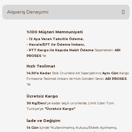
Alışveriş Deneyimi
Soru Sor
Orijinal kutusuyla ertesi gün
%100 Müşteri Memnuniyeti
ulaştı elimize. Teşekkürler.
- 12 Aya Varan Taksitle Ödeme,
- Havale/EFT ile Ödeme İmkanı,
B... A... | 27/06/2026
- PTT Kargo ile Kapıda Nakit Ödeme
Seçenekleri:
ARI
PROSES
'te.
Satıcı ilgili ve çok yardım severdi
bundan mehmet bey ilgi ve
Hızlı Teslimat
alakası için teşekkür ederim
14:30'a Kadar
Stok Ürünlere Ait Siparişleriniz
Aynı Gün
Kargo
Firmasına Teslimat imkanı ile Hızlı Gönderi Sevki:
ARI PROSES
muhammed demirci |
'te.
22/06/2026
Ücretsiz Kargo
Ürün elime eksiksiz ve hasarsız
30 Kg/Desi
'ye kadar seçili ürünlerde, Limit Üzeri Tüm
ulaştı. Paketleme özenliydi,
Türkiye'ye:
"Ücretsiz Kargo"
alışveriş sürecinden memnun
kaldım.
İade ve Değişim
14 Gün
İçinde “Kullanılmamış, Kutusu/Etiketi Açılmamış,
Kemal Toktaş | 20/06/2026