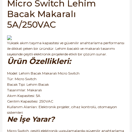
Micro Switch Lehim
SIMATIC SAFETY
Bacak Makaralı
Kaynakları - UPS
SIMATIC TIA PORTAL HMI Yazılımları
5A/250VAC
re Kesiciler
SIMATIC Yazılım Paketleri
Yüksek akım taşıma kapasitesi ve güvenilir anahtarlama performansı
SIMOTION Hareket Kontrol Üniteleri
ile dikkat çeken bir üründür. Lehim bacaklı ve makaralı tasarımı
sayesinde çeşitli elektronik projelerde etkili bir çözüm sunar.
alterleri
Ürün Özellikleri:
SIRIUS SAFETY
er Şalterleri
Model: Lehim Bacak Makaralı Micro Switch
WinCC Unified Runtime Yazılımları
Tür: Micro Switch
Bacak Tipi: Lehim Bacak
Tasarımlar: Makaralı
Akım Kapasitesi: 5A
ler
Gerilim Kapasitesi: 250VAC
Kullanım Alanları: Elektronik projeler, cihaz kontrolü, otomasyon
sistemleri
ı
Ne İşe Yarar?
umuşak Yol Vericiler
Micro Switch, çeşitli elektronik uygulamalarda güvenilir anahtarlama