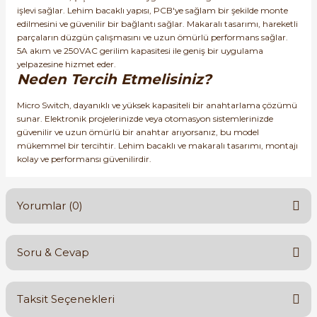
işlevi sağlar. Lehim bacaklı yapısı, PCB'ye sağlam bir şekilde monte
edilmesini ve güvenilir bir bağlantı sağlar. Makaralı tasarımı, hareketli
parçaların düzgün çalışmasını ve uzun ömürlü performans sağlar.
5A akım ve 250VAC gerilim kapasitesi ile geniş bir uygulama
yelpazesine hizmet eder.
Neden Tercih Etmelisiniz?
e Pako Şalterler
Micro Switch, dayanıklı ve yüksek kapasiteli bir anahtarlama çözümü
sunar. Elektronik projelerinizde veya otomasyon sistemlerinizde
güvenilir ve uzun ömürlü bir anahtar arıyorsanız, bu model
mükemmel bir tercihtir. Lehim bacaklı ve makaralı tasarımı, montajı
kolay ve performansı güvenilirdir.
Yorumlar (0)
Soru & Cevap
Bu ürüne ilk yorumu siz yapın!
Taksit Seçenekleri
Yorum Yaz
Ürün hakkında henüz soru sorulmamış.