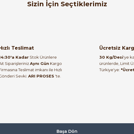
Sizin İçin Seçtiklerimiz
ABB
66
Yeni
gorta
ABB BasicM Serisi BMS613C63 3x63A C tipi 6kA
Hızlı Teslimat
Ücretsiz Kar
2.995,32 TL
14:30'a Kadar
Stok Ürünlere
30 Kg/Desi
'ye ka
1.347,89 TL
Ait Siparişleriniz
Aynı Gün
Kargo
ürünlerde, Limit 
Firmasına Teslimat imkanı ile Hızlı
Türkiye'ye:
"Ücre
Gönderi Sevki:
ARI PROSES
'te.
Başa Dön