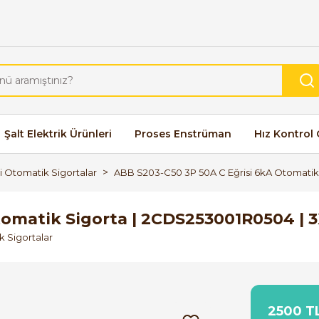
Şalt Elektrik Ürünleri
Proses Enstrüman
Hız Kontrol 
pi Otomatik Sigortalar
ABB S203-C50 3P 50A C Eğrisi 6kA Otomatik
tomatik Sigorta | 2CDS253001R0504 | 
k Sigortalar
2500 TL