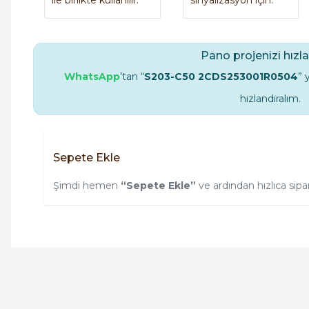
ile birlikte kullanılır.
sinyalizasyon için.
Pano projenizi hızla
WhatsApp
’tan “
S203-C50 2CDS253001R0504
” 
hızlandıralım.
Sepete Ekle
Şimdi hemen
“Sepete Ekle”
ve ardından hızlıca sipar
Orijinal kutusuyla ertesi gün ulaştı elimize.
Teşekkürler.
Ürün hakkında henüz soru s
Bu ürüne ilk yorumu siz