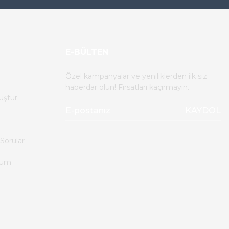
E-BÜLTEN
Özel kampanyalar ve yeniliklerden ilk siz
haberdar olun! Fırsatları kaçırmayın.
uştur
KAYDOL
Sorular
tum