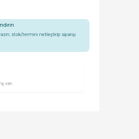
ndırın
yazın; stok/termini netleştirip siparişi
iş ver.
orulmamış.
 yapın!