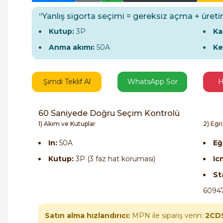
“Yanlış sigorta seçimi = gereksiz açma + üreti
Kutup:
3P
Ka
Anma akımı:
50A
Ke
Şimdi Teklif Al
WhatsApp Sor
H
60 Saniyede Doğru Seçim Kontrolü
1) Akım ve Kutuplar
2) Eğr
In:
50A
Eğr
Kutup:
3P (3 faz hat koruması)
Ic
St
60947
Satın alma hızlandırıcı:
MPN ile sipariş verin:
2CD