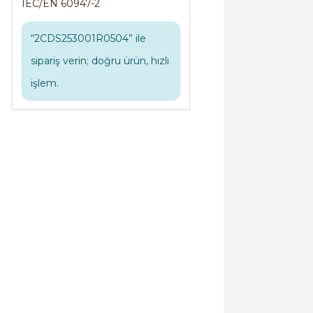
IEC/EN 60947-2
“2CDS253001R0504” ile
sipariş verin; doğru ürün, hızlı
işlem.