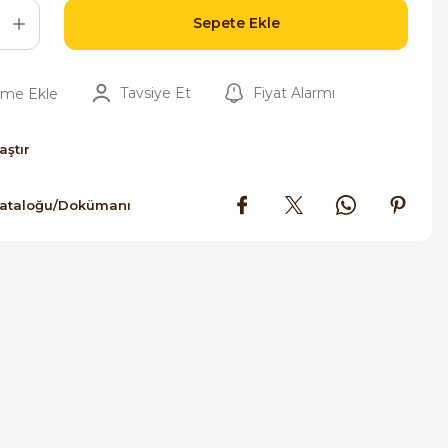
Sepete Ekle
Tavsiye Et
Fiyat Alarmı
aştır
Kataloğu/Dokümanı