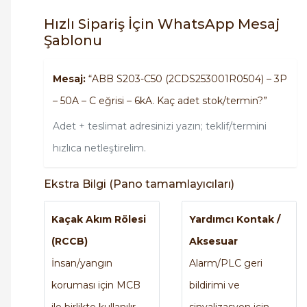
Hızlı Sipariş İçin WhatsApp Mesaj
Şablonu
Mesaj:
“ABB S203-C50 (2CDS253001R0504) – 3P
– 50A – C eğrisi – 6kA. Kaç adet stok/termin?”
Adet + teslimat adresinizi yazın; teklif/termini
hızlıca netleştirelim.
Ekstra Bilgi (Pano tamamlayıcıları)
Kaçak Akım Rölesi
Yardımcı Kontak /
(RCCB)
Aksesuar
İnsan/yangın
Alarm/PLC geri
koruması için MCB
bildirimi ve