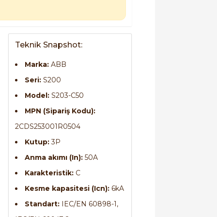
Teknik Snapshot:
Marka:
ABB
Seri:
S200
Model:
S203-C50
MPN (Sipariş Kodu):
2CDS253001R0504
Kutup:
3P
Anma akımı (In):
50A
Karakteristik:
C
Kesme kapasitesi (Icn):
6kA
Standart:
IEC/EN 60898-1,