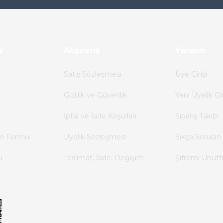
a
Alışveriş
Yardım
Satış Sözleşmesi
Üye Girişi
Gizlilik ve Güvenlik
Yeni Üyelik Ol
İptal ve İade Koşulları
Sipariş Takibi
im Formu
Üyelik Sözleşmesi
Sıkça Sorulan 
u
Teslimat, İade, Değişim
Şifremi Unut