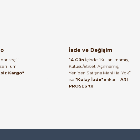
%55
 3x63A Otomatik Sigorta
go
İade ve Değişim
dar seçili
14 Gün
İçinde “Kullanılmamış,
Üzeri Tüm
Kutusu/Etiketi Açılmamış,
tsiz Kargo"
Yeniden Satışına Mani Hal Yok”
ise
"Kolay İade"
imkanı :
ARI
PROSES
'te.