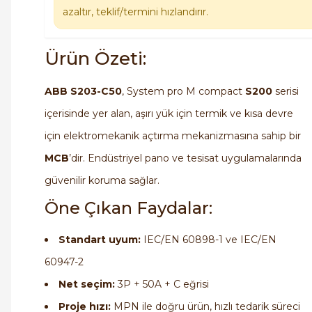
azaltır, teklif/termini hızlandırır.
Ürün Özeti:
ABB S203-C50
, System pro M compact
S200
serisi
içerisinde yer alan, aşırı yük için termik ve kısa devre
için elektromekanik açtırma mekanizmasına sahip bir
MCB
’dir. Endüstriyel pano ve tesisat uygulamalarında
güvenilir koruma sağlar.
Öne Çıkan Faydalar:
Standart uyum:
IEC/EN 60898-1 ve IEC/EN
60947-2
Net seçim:
3P + 50A + C eğrisi
Proje hızı:
MPN ile doğru ürün, hızlı tedarik süreci