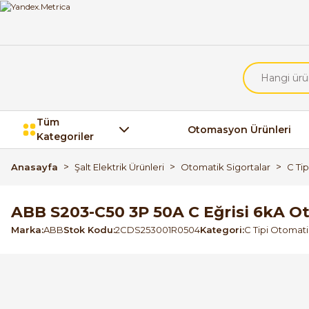
Tüm
Otomasyon Ürünleri
Kategoriler
Anasayfa
Şalt Elektrik Ürünleri
Otomatik Sigortalar
C Ti
ABB S203-C50 3P 50A C Eğrisi 6kA O
Marka
ABB
Stok Kodu
2CDS253001R0504
Kategori
C Tipi Otomati