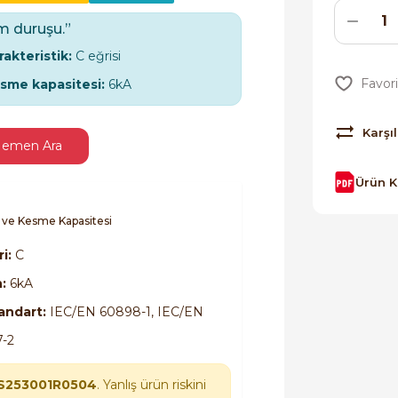
m duruşu.”
rakteristik:
C eğrisi
sme kapasitesi:
6kA
Karşıl
emen Ara
Ürün 
i ve Kesme Kapasitesi
i:
C
n:
6kA
andart:
IEC/EN 60898-1, IEC/EN
-2
S253001R0504
. Yanlış ürün riskini