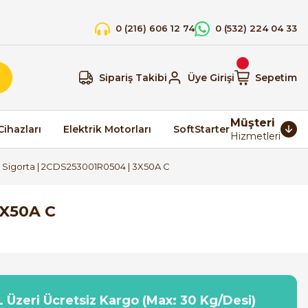
0 (216) 606 12 74
0 (532) 224 04 33
Sipariş Takibi
Üye Girişi
Sepetim
Müşteri
Cihazları
Elektrik Motorları
SoftStarter
Hizmetleri
 Sigorta | 2CDS253001R0504 | 3X50A C
3X50A C
 Üzeri Ücretsiz Kargo (Max: 30 Kg/Desi)