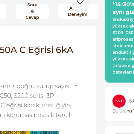
*14:30'
Soru
Alışveriş
&
aynı gü
Deneyimi
Cevap
Endüstriy
yüksek ak
S203-C50
ariproses
stoklarım
50A C Eğrisi 6kA
endüktif 
yüksek ak
trifaze si
detayları 
ım + doğru kutup sayısı” =
-C50
, S200 serisi
3P
5.
%70
e
C eğrisi
karakteristiğiyle,
Bu ürünü
ın korumasında sık tercih
CDS253001R0504
Seri: ABB S200