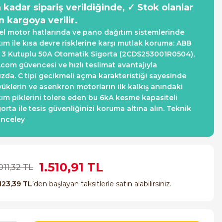
a kadar sipariş verildiğinde, ✓ Stok olanlar
n kargoya verilir.
el motor hatlarında ve pano dağıtım sistemlerinde
ım ile kısa devre risklerine karşı mutlak koruma: ABB
 3 Kutuplu 50A Otomatik Sigorta (2CDS253001R0504),
.com güvencesi ve hızlı teslimat avantajıyla
ızda. C tipi gecikmeli açma karakteristiği sayesinde
yüklerin ve asenkron motorların ilk kalkış anındaki
ım piklerini tolere eden bu 6kA kesme kapasiteli
gorta ile tesis güvenliğinizi koruma altına alın. Teknik
inceley
1.510,91 TL
011,32 TL
123,39 TL
’den başlayan taksitlerle satın alabilirsiniz.