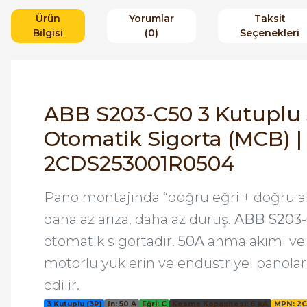
Ürün
Yorumlar
Taksit
Bilgisi
(0)
Seçenekleri
ABB S203-C50 3 Kutuplu 
Otomatik Sigorta (MCB) |
2CDS253001R0504
Pano montajında “doğru eğri + doğru ak
daha az arıza, daha az duruş.
ABB S203
otomatik sigortadır.
50A
anma akımı v
motorlu yüklerin ve endüstriyel panolar
edilir.
3 Kutuplu (3P)
In: 50 A
Eğri: C
Kesme Kapasitesi: 6 kA
MPN: 2