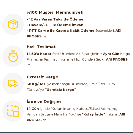
%100 Müşteri Memnuniyeti
- 12 Aya Varan Taksitle Ödeme,
- Havale/EFT ile Ödeme İmkanı,
- PTT Kargo ile Kapıda Nakit Ödeme
Seçenekleri:
ARI
PROSES
'te.
Hızlı Teslimat
14:30'a Kadar
Stok Ürünlere Ait Siparişleriniz
Aynı Gün
Kargo
Firmasına Teslimat imkanı ile Hızlı Gönderi Sevki:
ARI PROSES
'te.
Ücretsiz Kargo
30 Kg/Desi
'ye kadar seçili ürünlerde, Limit Üzeri Tüm
Türkiye'ye:
"Ücretsiz Kargo"
İade ve Değişim
14 Gün
İçinde “Kullanılmamış, Kutusu/Etiketi Açılmamış,
Yeniden Satışına Mani Hal Yok” ise
"Kolay İade"
imkanı :
ARI
PROSES
'te.