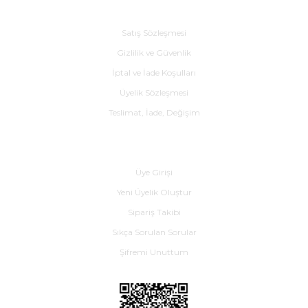
Alışveriş
Satış Sözleşmesi
Gizlilik ve Güvenlik
İptal ve İade Koşulları
Üyelik Sözleşmesi
Teslimat, İade, Değişim
Yardım
Üye Girişi
Yeni Üyelik Oluştur
Sipariş Takibi
Sıkça Sorulan Sorular
Şifremi Unuttum