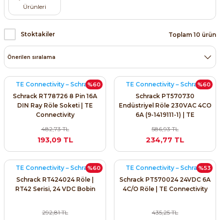
Ürünleri
ri ve Transmitterleri
ACS580
SIMATIC Endüstriyel Panel PC'ler
Sinamics S120 Modüler Sürücü Sistemi
Stoktakiler
Toplam 10 ürün
ACS880
SIMATIC ET200 Dağıtılmış Giriş-Çkış
e Ölçüm Cihazları
Sinamics S210 Servo Sürücü Sistemi
 Seviye
SIMATIC ET200SP Open Controller
ji Sayaçları
Sinamics V20 Hız Kontrol Cihazları
ye
SIMATIC ExProof Panel PC'ler ve Thin C
TE Connectivity – Schrack
TE Connectivity – Schrack
%60
%60
ve Prizler
Sinamics V90 Servo Sürücü Sistemi
Schrack RT78726 8 Pin 16A
Schrack PT570730
DIN Ray Röle Soketi | TE
Endüstriyel Röle 230VAC 4CO
SIMATIC HMI Operatör Paneller
Connectivity
6A (9-1419111-1) | TE
eri
482,73 TL
586,93 TL
SIMATIC S7-1200
193,09 TL
234,77 TL
 (Power Supply)
SIMATIC S7-1500
TE Connectivity – Schrack
TE Connectivity – Schrack
%60
%53
Schrack RT424024 Röle |
Schrack PT570024 24VDC 6A
SIMATIC S7-300
 Taşıma Sistemleri - Spiral , Boru ,
RT42 Serisi, 24 VDC Bobin
4C/O Röle | TE Connectivity
SIMATIC S7-400
292,81 TL
435,25 TL
ma Rölesi, Cihazları ve Anahtarları