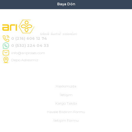
Başa Dön
0 (216) 606 12 74
0 (532) 224 04 33
info@ariproses.com
Depo Adresimiz
Hakkımızda
Hakkımızda
İletişim
Kargo Takibi
Havale Bildirim Formu
İletişim Formu