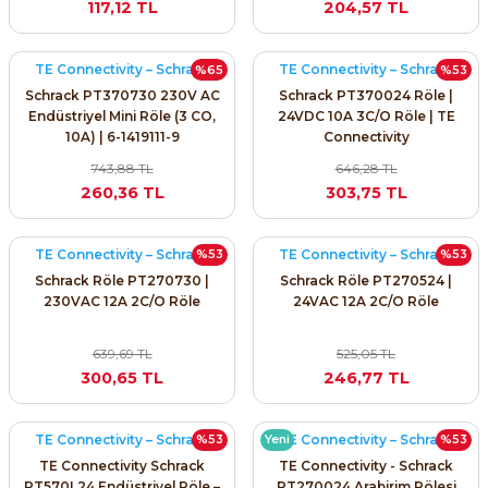
117,12 TL
204,57 TL
SIMATIC SAFETY
Kaynakları - UPS
TE Connectivity – Schrack
TE Connectivity – Schrack
%65
%53
SIMATIC TIA PORTAL HMI Yazılımları
Schrack PT370730 230V AC
Schrack PT370024 Röle |
re Kesiciler
Endüstriyel Mini Röle (3 CO,
24VDC 10A 3C/O Röle | TE
SIMATIC Yazılım Paketleri
10A) | 6-1419111-9
Connectivity
743,88 TL
646,28 TL
SIMOTION Hareket Kontrol Üniteleri
260,36 TL
303,75 TL
alterleri
SIRIUS SAFETY
TE Connectivity – Schrack
TE Connectivity – Schrack
%53
%53
er Şalterleri
Schrack Röle PT270730 |
Schrack Röle PT270524 |
WinCC Unified Runtime Yazılımları
230VAC 12A 2C/O Röle
24VAC 12A 2C/O Röle
639,69 TL
525,05 TL
ler
300,65 TL
246,77 TL
ı
TE Connectivity – Schrack
TE Connectivity – Schrack
%53
Yeni
%53
TE Connectivity Schrack
TE Connectivity - Schrack
umuşak Yol Vericiler
PT570L24 Endüstriyel Röle –
PT270024 Arabirim Rölesi