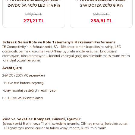
24VDC 6A 4C/O LED’li 14 Pin
24V DC 12A 2C/O 8 Pin
577,04 TL
550,66 TL
271,21 TL
258,81 TL
e Pako Şalterler
Schrack Serisi Röle ve Röle Tabanlarıyla Maksimum Performans
TE Connectivity’nin Schrack serisi, 6A – 16A arası kontak kapasitesine sahip, LED
göstergeli, parmak korumalı ve DIN ray uyumlu modeller sunar. Endüstriyel
otomasyon, bina otomasyonu, kontrol ve sinyal geçiş devrelerinde maksimum verim
için ideal çözümler sunar.
Avantajları:
24V DC / 230V AC seçenekleri
LED ve test butonu seçeneği
Kolay montaj ve değiştirilebilir yapı
CE, UL ve RoHS sertifikaları
Röle ve Soketler: Kompakt, Güvenli, Uyumlu!
Schrack serisi 8 pinli veya 11 pinli soketlerle uyumlu, DIN ray montaj kolaylığı sunar.
LED göstergeli modellerle arıza takibi kolay, montaj süresi minimum.