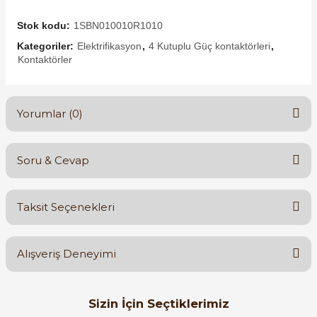
Stok kodu:
1SBN010010R1010
Kategoriler:
Elektrifikasyon
,
4 Kutuplu Güç kontaktörleri
,
Kontaktörler
Yorumlar (0)
Soru & Cevap
Bu ürüne ilk yorumu siz yapın!
Taksit Seçenekleri
Yorum Yaz
Ürün hakkında henüz soru sorulmamış.
Alışveriş Deneyimi
Soru Sor
Orijinal kutusuyla ertesi gün
Sizin İçin Seçtiklerimiz
ulaştı elimize. Teşekkürler.