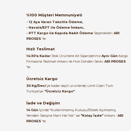
B... A... | 27/06/2026
ABB
%65
ABB AF116-30-11-13 | 1SFL427001R1311 | 55kW/116A Kontaktör
%100 Müşteri Memnuniyeti
Satıcı ilgili ve çok yardım severdi
- 12 Aya Varan Taksitle Ödeme,
bundan mehmet bey ilgi ve
- Havale/EFT ile Ödeme İmkanı,
alakası için teşekkür ederim
- PTT Kargo ile Kapıda Nakit Ödeme
Seçenekleri:
ARI
40.160,06 TL
PROSES
'te.
13.955,62 TL
muhammed demirci |
22/06/2026
Hızlı Teslimat
ABB
%65
14:30'a Kadar
Stok Ürünlere Ait Siparişleriniz
Aynı Gün
Kargo
ABB AF116-30-11 1SFL427001R1111
Firmasına Teslimat imkanı ile Hızlı Gönderi Sevki:
ARI PROSES
Ürün elime eksiksiz ve hasarsız
'te.
ulaştı. Paketleme özenliydi,
alışveriş sürecinden memnun
Ücretsiz Kargo
51.614,56 TL
kaldım.
18.323,17 TL
30 Kg/Desi
'ye kadar seçili ürünlerde, Limit Üzeri Tüm
Kemal Toktaş | 20/06/2026
Türkiye'ye:
"Ücretsiz Kargo"
Tükendi
ABB
İade ve Değişim
ABB AF140-30-11 1SFL447001R1311
Alışveriş süreci de hızlı ve
14 Gün
İçinde “Kullanılmamış, Kutusu/Etiketi Açılmamış,
problemsiz geçti.
Yeniden Satışına Mani Hal Yok” ise
"Kolay İade"
imkanı :
ARI
PROSES
'te.
Kemal Toktaş | 20/06/2026
10.849,20 TL
4.990,63 TL