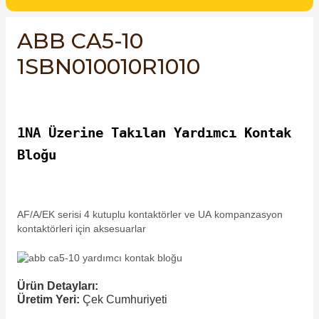
SIMATIC SAFETY
ABB CA5-10
Kaynakları - UPS
SIMATIC TIA PORTAL HMI Yazılımları
1SBN010010R1010
re Kesiciler
SIMATIC Yazılım Paketleri
SIMOTION Hareket Kontrol Üniteleri
1NA Üzerine Takılan Yardımcı Kontak
alterleri
SIRIUS SAFETY
Bloğu
er Şalterleri
WinCC Unified Runtime Yazılımları
AF/A/EK serisi 4 kutuplu kontaktörler ve UA
kompanzasyon
kontaktörleri için aksesuarlar
ler
ı
Ürün Detayları:
Üretim Yeri:
Çek Cumhuriyeti
umuşak Yol Vericiler