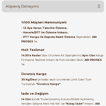
Alışveriş Deneyimi
Soru Sor
Orijinal kutusuyla ertesi gün
%100 Müşteri Memnuniyeti
ulaştı elimize. Teşekkürler.
- 12 Aya Varan Taksitle Ödeme,
- Havale/EFT ile Ödeme İmkanı,
e Pako Şalterler
B... A... | 27/06/2026
- PTT Kargo ile Kapıda Nakit Ödeme
Seçenekleri:
ARI
PROSES
'te.
Satıcı ilgili ve çok yardım severdi
bundan mehmet bey ilgi ve
Hızlı Teslimat
alakası için teşekkür ederim
14:30'a Kadar
Stok Ürünlere Ait Siparişleriniz
Aynı Gün
Kargo
Firmasına Teslimat imkanı ile Hızlı Gönderi Sevki:
ARI PROSES
muhammed demirci |
'te.
22/06/2026
Ücretsiz Kargo
Ürün elime eksiksiz ve hasarsız
30 Kg/Desi
'ye kadar seçili ürünlerde, Limit Üzeri Tüm
ulaştı. Paketleme özenliydi,
Türkiye'ye:
"Ücretsiz Kargo"
alışveriş sürecinden memnun
kaldım.
İade ve Değişim
14 Gün
İçinde “Kullanılmamış, Kutusu/Etiketi Açılmamış,
Kemal Toktaş | 20/06/2026
Yeniden Satışına Mani Hal Yok” ise
"Kolay İade"
imkanı :
ARI