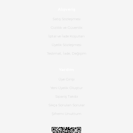
Alışveriş
Ürün sorunsuz ulaştı havalı
poşetlerle gönderim yapıyorlar.
Satış Sözleşmesi
Ürünün kodu XDR-240e-24 yeni
ürün geliyor.
Gizlilik ve Güvenlik
İptal ve İade Koşulları
B... K... | 16/06/2026
Üyelik Sözleşmesi
Gerçekten harika ve etkileyici
Teslimat, İade, Değişim
olmuş, tam istediğim gibi. Ayrıca
satış personeline de güzel ve
Yardım
nazik ilgisi için teşekkür ederim.
Üye Girişi
Dima Kulalac | 18/05/2026
Yeni Üyelik Oluştur
Hızlı bir şekilde elimize ulaştı
Sipariş Takibi
güzel paketlenmişti
Sıkça Sorulan Sorular
B... K... | 16/05/2026
Şifremi Unuttum
Ürün iki gün içinde elime
ulaştı.Ürünün paketlenmesi