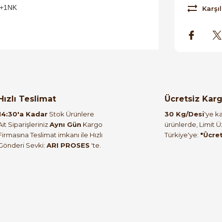
+1NK
Karşıl
orulmamış.
 yapın!
Hızlı Teslimat
Ücretsiz Kar
14:30'a Kadar
Stok Ürünlere
30 Kg/Desi
'ye ka
Ait Siparişleriniz
Aynı Gün
Kargo
ürünlerde, Limit 
Firmasına Teslimat imkanı ile Hızlı
Türkiye'ye:
"Ücre
Gönderi Sevki:
ARI PROSES
'te.