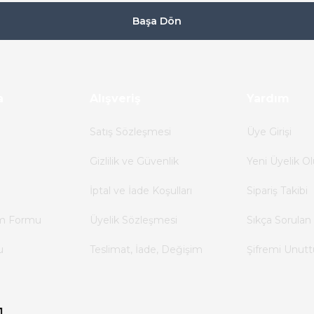
Başa Dön
a
Alışveriş
Yardım
Satış Sözleşmesi
Üye Girişi
Gizlilik ve Güvenlik
Yeni Üyelik Ol
İptal ve İade Koşulları
Sipariş Takibi
im Formu
Üyelik Sözleşmesi
Sıkça Sorulan 
u
Teslimat, İade, Değişim
Şifremi Unut