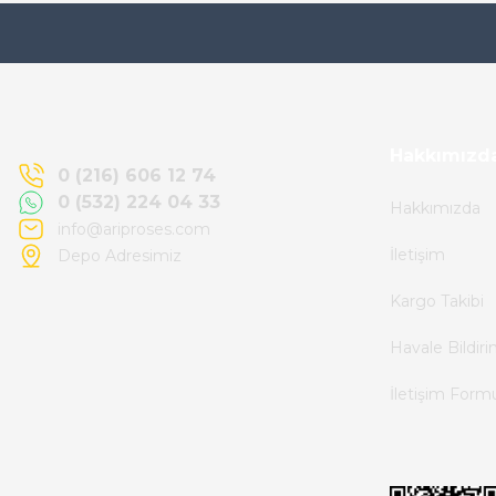
Ürün elime eksiksiz ve hasarsız ulaştı.
Paketleme özenliydi, alışveriş sürecinden
memnun kaldım.
Kemal Toktaş | 20/06/2026
Hakkımızd
0 (216) 606 12 74
0 (532) 224 04 33
Hakkımızda
Alışveriş süreci de hızlı ve problemsiz geçti.
info@ariproses.com
İletişim
Depo Adresimiz
Kemal Toktaş | 20/06/2026
Kargo Takibi
Havale ile odeme yaptim ve tedirgindim ama
Havale Bildir
saticinin sonrasindaki iletisim ve
İletişim Form
bilgilendirmesinden cok memnun kaldim.
Kesinlikle tavsiye ederim.