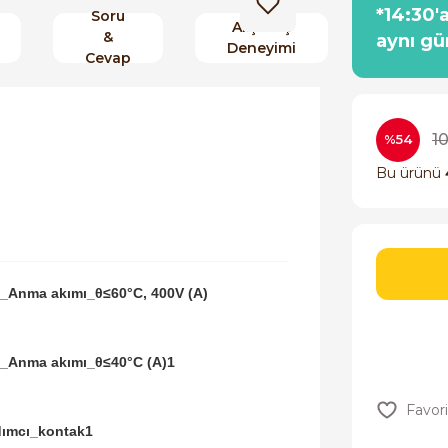
*14:30'
Soru
Alışveriş
&
aynı gü
Deneyimi
Cevap
1
%54
Bu ürünü
_Anma akımı_θ≤60°C, 400V (A)
_Anma akımı_θ≤40°C (A)1
dımcı_kontak1