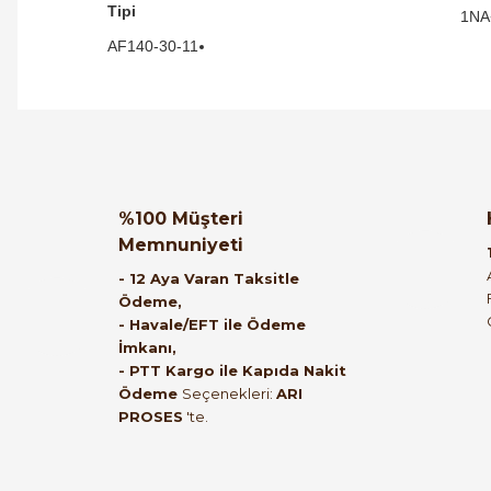
Tipi
1NA
AF140-30-11
Orijinal kutusuyla ertesi gün ulaştı elimize.
Teşekkürler.
Ürün hakkında henüz soru s
Bu ürüne ilk yorumu siz
%100 Müşteri
Memnuniyeti
B... A... | 27/06/2026
Yorum Yaz
Soru Sor
- 12 Aya Varan Taksitle
Ödeme,
Satıcı ilgili ve çok yardım severdi bundan
- Havale/EFT ile Ödeme
İmkanı,
mehmet bey ilgi ve alakası için teşekkür
- PTT Kargo ile Kapıda Nakit
ederim
Ödeme
Seçenekleri:
ARI
PROSES
'te.
muhammed demirci | 22/06/2026