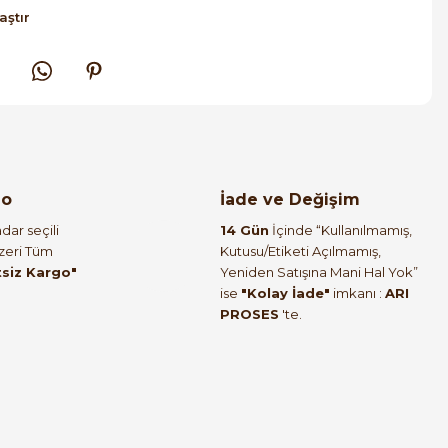
aştır
go
İade ve Değişim
dar seçili
14 Gün
İçinde “Kullanılmamış,
Üzeri Tüm
Kutusu/Etiketi Açılmamış,
tsiz Kargo"
Yeniden Satışına Mani Hal Yok”
ise
"Kolay İade"
imkanı :
ARI
PROSES
'te.