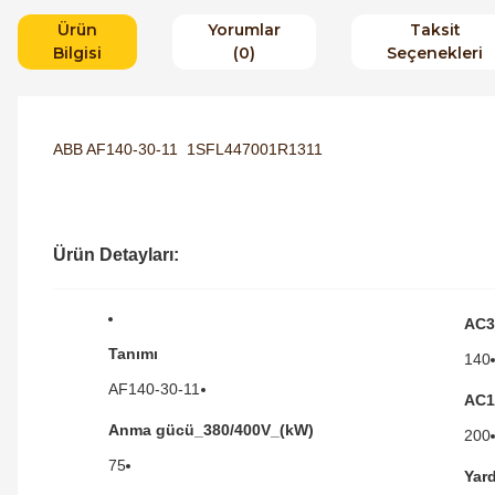
Ürün
Yorumlar
Taksit
Bilgisi
(0)
Seçenekleri
ABB AF140-30-11 1SFL447001R1311
Ürün Detayları:
AC3
Tanımı
140
AF140-30-11
AC1
Anma gücü_380/400V_(kW)
200
75
Yar