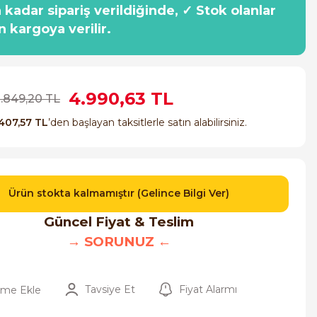
a kadar sipariş verildiğinde, ✓ Stok olanlar
n kargoya verilir.
4.990,63 TL
0.849,20 TL
407,57 TL
’den başlayan taksitlerle satın alabilirsiniz.
Ürün stokta kalmamıştır (Gelince Bilgi Ver)
Güncel Fiyat & Teslim
→ SORUNUZ ←
Tavsiye Et
Fiyat Alarmı