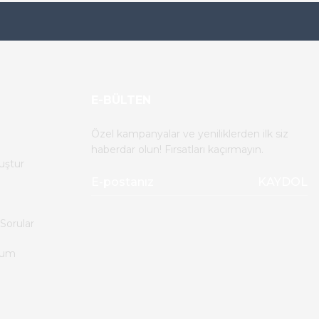
E-BÜLTEN
Özel kampanyalar ve yeniliklerden ilk siz
haberdar olun! Fırsatları kaçırmayın.
uştur
KAYDOL
Sorular
tum