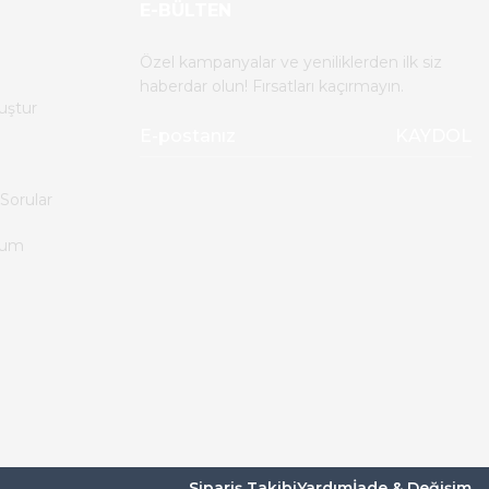
E-BÜLTEN
Özel kampanyalar ve yeniliklerden ilk siz
haberdar olun! Fırsatları kaçırmayın.
uştur
KAYDOL
Sorular
tum
Sipariş Takibi
Yardım
İade & Değişim