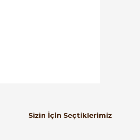
orulmamış.
 yapın!
Sizin İçin Seçtiklerimiz
65