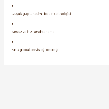
Düşük güç tüketimli bobin teknolojisi
Sessiz ve hızlı anahtarlama
ABB global servis ağı desteği
Orijinal kutusuyla ertesi gün ulaştı elimize.
Teşekkürler.
Ürün hakkında henüz soru s
Bu ürüne ilk yorumu siz
B... A... | 27/06/2026
Yorum Yaz
Soru Sor
ABB
%