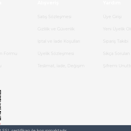
a
Alışveriş
Yardım
Satış Sözleşmesi
Üye Girişi
Gizlilik ve Güvenlik
Yeni Üyelik Ol
İptal ve İade Koşulları
Sipariş Takibi
im Formu
Üyelik Sözleşmesi
Sıkça Sorulan 
u
Teslimat, İade, Değişim
Şifremi Unut
t SSL sertifikası ile korunmaktadır.