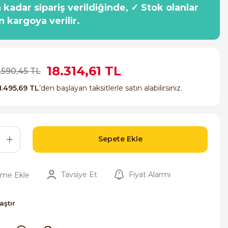
a kadar sipariş verildiğinde, ✓ Stok olanlar
n kargoya verilir.
18.314,61 TL
.590,45 TL
1.495,69 TL
’den başlayan taksitlerle satın alabilirsiniz.
Sepete Ekle
Tavsiye Et
Fiyat Alarmı
aştır