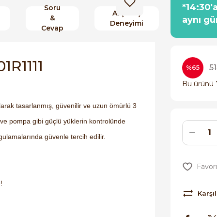
*14:30'
Soru
Alışveriş
&
aynı gü
Deneyimi
Cevap
1R1111
51
%65
Bu ürünü
arak tasarlanmış, güvenilir ve uzun ömürlü 3
 ve pompa gibi güçlü yüklerin kontrolünde
ulamalarında güvenle tercih edilir.
!
Karşıl