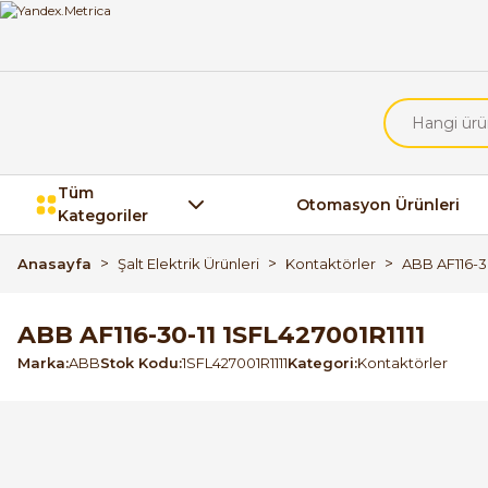
Tüm
Otomasyon Ürünleri
Kategoriler
Anasayfa
Şalt Elektrik Ürünleri
Kontaktörler
ABB AF116-30
ABB AF116-30-11 1SFL427001R1111
Marka
ABB
Stok Kodu
1SFL427001R1111
Kategori
Kontaktörler