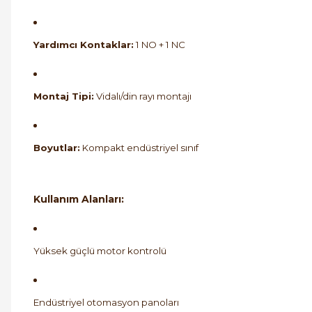
Yardımcı Kontaklar:
1 NO + 1 NC
Montaj Tipi:
Vidalı/din rayı montajı
Boyutlar:
Kompakt endüstriyel sınıf
Kullanım Alanları:
Yüksek güçlü motor kontrolü
Endüstriyel otomasyon panoları