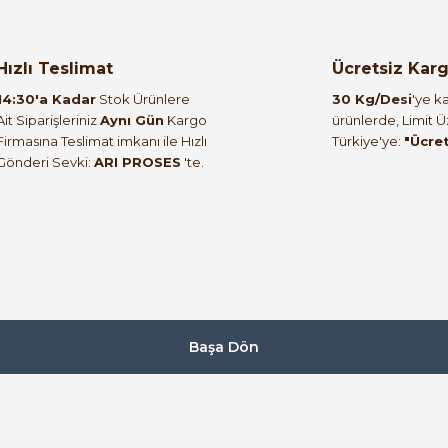
ktör
Hızlı Teslimat
Ücretsiz Kar
14:30'a Kadar
Stok Ürünlere
30 Kg/Desi
'ye ka
Ait Siparişleriniz
Aynı Gün
Kargo
ürünlerde, Limit 
Firmasına Teslimat imkanı ile Hızlı
Türkiye'ye:
"Ücre
Gönderi Sevki:
ARI PROSES
'te.
Başa Dön