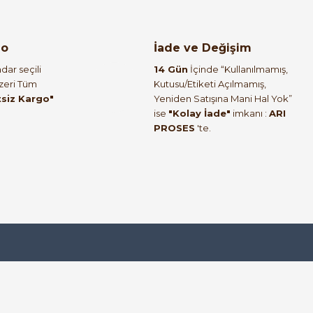
go
İade ve Değişim
dar seçili
14 Gün
İçinde “Kullanılmamış,
Üzeri Tüm
Kutusu/Etiketi Açılmamış,
tsiz Kargo"
Yeniden Satışına Mani Hal Yok”
ise
"Kolay İade"
imkanı :
ARI
PROSES
'te.