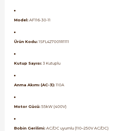
Model:
AF116-30-11
Ürün Kodu:
1SFL427001R1111
Kutup Sayısı:
3 Kutuplu
Anma Akımı (AC-3):
110A
Motor Gücü:
55kW (400V)
Bobin Gerilimi:
AC/DC uyumlu (110–250V AC/DC)