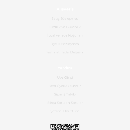
Alışveriş
Ürün sorunsuz ulaştı havalı
poşetlerle gönderim yapıyorlar.
Satış Sözleşmesi
Ürünün kodu XDR-240e-24 yeni
ürün geliyor.
Gizlilik ve Güvenlik
İptal ve İade Koşulları
B... K... | 16/06/2026
Üyelik Sözleşmesi
Gerçekten harika ve etkileyici
Teslimat, İade, Değişim
olmuş, tam istediğim gibi. Ayrıca
satış personeline de güzel ve
Yardım
nazik ilgisi için teşekkür ederim.
Üye Girişi
Dima Kulalac | 18/05/2026
Yeni Üyelik Oluştur
Hızlı bir şekilde elimize ulaştı
Sipariş Takibi
güzel paketlenmişti
Sıkça Sorulan Sorular
B... K... | 16/05/2026
Şifremi Unuttum
Ürün iki gün içinde elime
ulaştı.Ürünün paketlenmesi