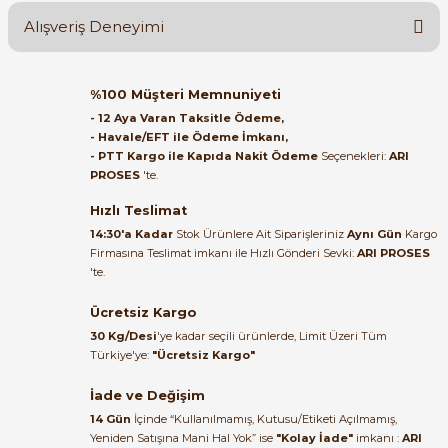
Alışveriş Deneyimi
Soru Sor
Orijinal kutusuyla ertesi gün
%100 Müşteri Memnuniyeti
ulaştı elimize. Teşekkürler.
- 12 Aya Varan Taksitle Ödeme,
- Havale/EFT ile Ödeme İmkanı,
e Pako Şalterler
B... A... | 27/06/2026
- PTT Kargo ile Kapıda Nakit Ödeme
Seçenekleri:
ARI
PROSES
'te.
Satıcı ilgili ve çok yardım severdi
bundan mehmet bey ilgi ve
Hızlı Teslimat
alakası için teşekkür ederim
14:30'a Kadar
Stok Ürünlere Ait Siparişleriniz
Aynı Gün
Kargo
Firmasına Teslimat imkanı ile Hızlı Gönderi Sevki:
ARI PROSES
muhammed demirci |
'te.
22/06/2026
Ücretsiz Kargo
Ürün elime eksiksiz ve hasarsız
30 Kg/Desi
'ye kadar seçili ürünlerde, Limit Üzeri Tüm
ulaştı. Paketleme özenliydi,
Türkiye'ye:
"Ücretsiz Kargo"
alışveriş sürecinden memnun
kaldım.
İade ve Değişim
14 Gün
İçinde “Kullanılmamış, Kutusu/Etiketi Açılmamış,
Kemal Toktaş | 20/06/2026
Yeniden Satışına Mani Hal Yok” ise
"Kolay İade"
imkanı :
ARI